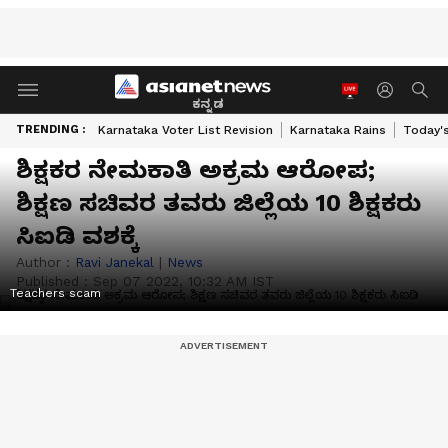
ಕನ್ನಡ
TRENDING :
Karnataka Voter List Revision
Karnataka Rains
Today'
ಶಿಕ್ಷಕರ ನೇಮಕಾತಿ ಅಕ್ರಮ ಆರೋಪ;
ಶಿಕ್ಷಣ ಸಚಿವರ ತವರು ಜಿಲ್ಲೆಯ 10 ಶಿಕ್ಷಕರು
ಸಿಐಡಿ ವಶಕ್ಕೆ
Author :
Ravi Janekal
|
News
Published :
Sep 07 2022, 10:32 AM IST
Teachers scam