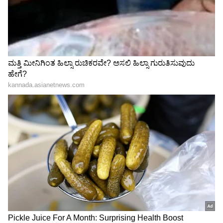
ಗರ್ಲ್ ಫ್ರೆಂಡ್ ಭೇಟಿಗೆ ಮನೆಗೆ
'ಇದು ನನ್ನ ಕೊನೆಯ ಪೋಸ್ಟ್'​:
ಬಂದವ ವಾಪಸ್ ಆಗ್ಲಿಲ್ಲ !
CJP ಪ್ರತಿಭಟನೆ ವೇಳೆ
ಇನ್ಸ್ಟಾಗ್ರಾಮ್ ಲವ್ ಸ್ಟೋರಿಯಲ್ಲಿ
ವಿವಾದಕ್ಕೀಡಾಗಿದ್ದ ಇನ್​ಫ್ಲುಯೆನ್ಸರ್​
ಟ್ವಿಸ್ಟ್
ಶ್ರದ್ಧಾ ಸಿಂಗ್ ಮಾತು
LATEST VIDEOS
"ರಾಜಕೀಯ ಬೇಡ, ಸಿನಿಮಾನೇ ಪ್ರಾಣ":
ಕನಕೋತ್ಸವದಲ್ಲಿ ರಿಷಬ್ ಶೆಟ್ಟಿ | Rishab
Shetty speech | Suvarna News
ಶೇ.50 ರಿಂದ ಶೇ.18 ಕ್ಕೆ TAX ಇಳಿಕೆ: ಮೋದಿ-
ಟ್ರಂಪ್ ಐತಿಹಾಸಿಕ ಒಪ್ಪಂದ | India US
Trade Deal | Party Rounds