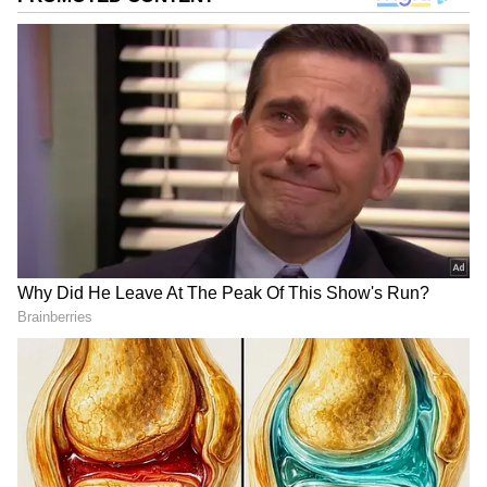
DOWNLOAD APP
ಕರ್ನಾಟಕ, ಭಾರತ (
India News
) ಮತ್ತು ಜಗತ್ತಿನ
ಕ್ಷಣಕ್ಷಣದ ಕನ್ನಡ ಸುದ್ದಿ (
Kannada News
)
ಅಪ್ಡೇಟ್‌ಗಳಿಗಾಗಿ ಏಷ್ಯಾನೆಟ್ ಸುವರ್ಣ ನ್ಯೂಸ್‌ ಫಾಲೋ