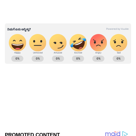
ಸರಕಾರಿ ಪ್ರೌಢಶಾಲೆಯ ಶಿಕ್ಷಕ, ಹುಲಿಕೆರೆ ಶಾಲೆಯ ಶಿಕ್ಷಕ,
ಗುಬ್ಬಿ ತಾಲೂಕಿನ ಕೆ.ಮತ್ತಿಘಟ್ಟ ಶಾಲೆಯ ಶಿಕ್ಷಕ ಸೇರಿದಂತೆ
ತಲಾ 10 ಶಾಲೆಗಳಿಂದ ಓರ್ವ ಶಿಕ್ಷಕರನ್ನ ವಶಕ್ಕೆ ಪಡೆದಿದೆ.
ABOUT THE AUTHOR
Ravi Janekal
RJ
ಪ್ರಸ್ತುತ, ಏಷಿಯಾನೆಟ್ ಸುವರ್ಣನ್ಯೂಸ್‌ನಲ್ಲಿ ಉಪ ಸಂಪಾದಕ.
ಪತ್ರಿಕೋದ್ಯಮದಲ್ಲಿ 8 ವರ್ಷಗಳ ಅನುಭವ. ವಾರ್ತಾ ಮತ್ತು
ಸಾರ್ವಜನಿಕ ಸಂಪರ್ಕ ಇಲಾಖೆಯಲ್ಲಿ ನ್ಯೂಸ್ ಮಾನಿಟರಿಂಗ್ ಆಗಿ
ಹಲವು ವರ್ಷಗಳ ಸೇವೆ, ಕೊರೊನಾ ವಾರಿಯರ್ಸ್ ಅವಾರ್ಡ್,
ಶಿಕ್ಷಣ
ಮೂಲತಃ ರಾಯಚೂರು ಜಿಲ್ಲೆಯ ಜಾನೇಕಲ್ ಗ್ರಾಮದವರಾದ ಇವರು
ಬೆಂಗಳೂರು
ಓದು, ಬರೆವಣಿಗೆ ಮತ್ತು ಸಾಹಿತ್ಯಾಸಕ್ತರು.