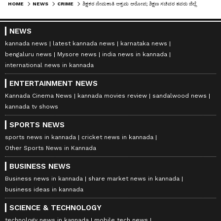
HOME
NEWS
CRIME
ಶಿಕ್ಷಕರ ನೇಮಕಾತಿ ಅಕ್ರಮ ಆರೋಪ; ಶಿಕ್ಷಣ ಸಚಿವರ ತವರು ಜಿಲ್ಲೆಯ 10 ಶಿಕ್ಷಕರು ಸಿಐಡಿ ವಶಕ್ಕೆ
NEWS
kannada news
latest kannada news
karnataka news
bengaluru news
Mysore news
india news in kannada
international news in kannada
ENTERTAINMENT NEWS
Kannada Cinema News
kannada movies review
sandalwood news
kannada tv shows
SPORTS NEWS
sports news in kannada
cricket news in kannada
Other Sports News in Kannada
BUSINESS NEWS
Business news in kannada
share market news in kannada
business ideas in kannada
SCIENCE & TECHNOLOGY
technology news in kannada
mobile tech news