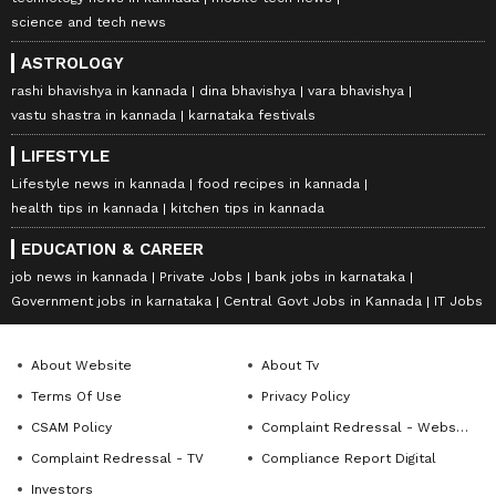
science and tech news
ASTROLOGY
rashi bhavishya in kannada
dina bhavishya
vara bhavishya
vastu shastra in kannada
karnataka festivals
LIFESTYLE
Lifestyle news in kannada
food recipes in kannada
health tips in kannada
kitchen tips in kannada
EDUCATION & CAREER
job news in kannada
Private Jobs
bank jobs in karnataka
Government jobs in karnataka
Central Govt Jobs in Kannada
IT Jobs
About Website
About Tv
Terms Of Use
Privacy Policy
CSAM Policy
Complaint Redressal - Website
Complaint Redressal - TV
Compliance Report Digital
Investors