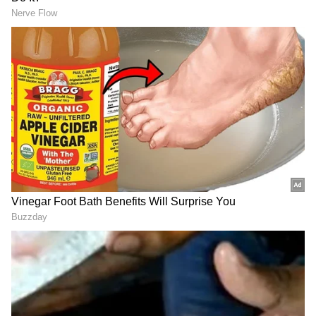
RECOMMENDED STORIES
ಪನೀರ್ ಪ್ರಿಯರಿಗೆ ಶಾಕ್​: ಇನ್ಮುಂದೆ
ಪತ್ನಿಯ ಓದಿಗಾಗಿ ಕೂಲಿಯನ್ನೂ
ಮಾರಿದ್ರೆ ಜೈಲು ಶಿಕ್ಷೆ! 'ಮಹಾ'
ಮಾಡಿದ, ಜಮೀನೂ ಮಾರಿದ:
ನಿರ್ಧಾರ- ಏನಿದು Analogue
ಕೆಲಸ ಸಿಕ್ಕ ಮೇಲೆ ಸತಿ
Paneer
ಶಿರೋಮಣಿ ಮಾಡಿದ್ದೇನು