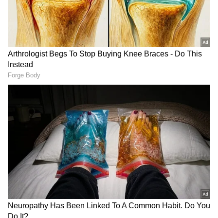
ಮಾಡಿ. ಬ್ರೇಕಿಂಗ್ ಸುದ್ದಿ (
Latest Kannada News
),
ವಿಶೇಷ ವರದಿಗಳು ಮತ್ತು ನೇರ ಪ್ರಸಾರಗಳೊಂದಿಗೆ
Teachers Recruitment: 15,000 ಶಿಕ್ಷಕರ ನೇಮಕಾತಿ
(
kannada news live
) ಸಂಪೂರ್ಣ ಮಾಹಿತಿ ಒಂದೇ
ಪರೀಕ್ಷೆ ಫಲಿತಾಂಶ: 54,342 ಮಂದಿ ಪಾಸ್‌
ಕ್ಲಿಕ್‌ನಲ್ಲಿ ಲಭ್ಯ. ಏಷ್ಯಾನೆಟ್ ಸುವರ್ಣ ನ್ಯೂಸ್ ಅಧಿಕೃತ
ಆ್ಯಪ್ ಡೌನ್‌ಲೋಡ್ ಮಾಡಿ ಹಾಗು ಎಲ್ಲಾ ಅಪ್‌ಡೇಟ್
ಗಳನ್ನು ಪಡೆಯಿರಿ
ಇತ್ತೀಚೆಗೆ ಲಂಚಮುಕ್ತ ಕರ್ನಾಟಕ ನಿರ್ಮಾಣ ವೇದಿಕೆಯವರು
ಅಕ್ರಮ ಶಿಕ್ಷಕರ ನೇಮಕಾತಿ ಬಗ್ಗೆ ವಿಧಾನಸೌಧ ಪೊಲೀಸ್
ಠಾಣೆಯಲ್ಲಿ ದೂರು ದಾಖಲಿಸಿದ್ದರು. ಕೆಲ‌ ದಿನಗಳ‌ ಹಿಂದೆ ಈ
ಪ್ರಕರಣವನ್ನ ಸಿಐಡಿಗೆ ವರ್ಗಾವಣೆ ಮಾಡಿದ್ದ ರಾಜ್ಯ ಸರ್ಕಾರ.
ಪ್ರಕರಣಕ್ಕೆ ಸಂಬಂಧಿಸಿದಂತೆ ತನಿಖೆ ಆರಂಭಿಸಿರುವ ಸಿಐಡಿ
ಅಧಿಕಾರಿಗಳು ಇದೀಗ ತುಮಕೂರು ಜಿಲ್ಲೆಯ ಹತ್ತು ಶಿಕ್ಷಕರನ್ನು
ಬಂಧಿಸಿ ವಿಚಾರಣೆಗೆ ಕರೆದೊಯ್ದಿದ್ದಾರೆ.