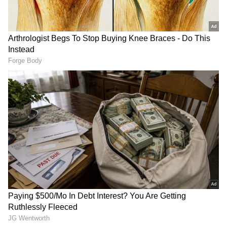
DOWNLOAD APP
Related Articles
RECOMMENDED STORIES
IPL ಕ್ವಾಲಿಫೈಯರ್-2: ಫೈನಲ್‌ ಟಿಕೆಟ್‌ಗಾಗಿಂದು
ಗುಜರಾತ್ ಟೈಟಾನ್ಸ್ - ರಾಜಸ್ಥಾನ ರಾಯಲ್ಸ್ ಫೈಟ್
IPL 2026 ಕ್ವಾಲಿಫೈಯರ್-2: ಗುಜರಾತ್ ಟೈಟಾನ್ಸ್‌ -
ರಾಜಸ್ಥಾನ ರಾಯಲ್ಸ್ ನಡುವಿನ ಮ್ಯಾಚ್ ರದ್ದಾದ್ರೆ
ಫೈನಲ್‌ಗೇರೋದು ಯಾರು?
ವೈಭವ್ ಸೂರ್ಯವಂಶಿ ಎನ್ನುವ
IPL ಕ್ವಾಲಿಫೈಯರ್-2: ಫೈನಲ್‌
ವಜ್ರವನ್ನು ಹುಡುಕಿದ್ದು ದ್ರಾವಿಡ್
ಟಿಕೆಟ್‌ಗಾಗಿಂದು ಗುಜರಾತ್
ಅಲ್ಲ, ಲಕ್ಷ್ಮಣ್‌ ಕೂಡಾ ಅಲ್ಲ! ಬ್ಯಾಕ್
ಟೈಟಾನ್ಸ್ - ರಾಜಸ್ಥಾನ ರಾಯಲ್ಸ್
ಟು ಬ್ಯಾಕ್ ಸಿಕ್ಸರ್ ಕಥೆ ಗೊತ್ತಾ?
ಫೈಟ್