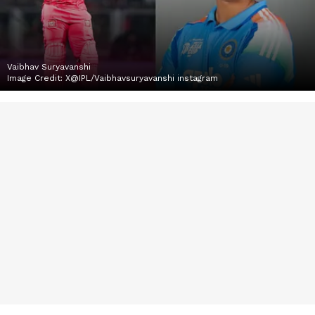
Vaibhav Suryavanshi
Image Credit:
X@IPL/Vaibhavsuryavanshi instagram