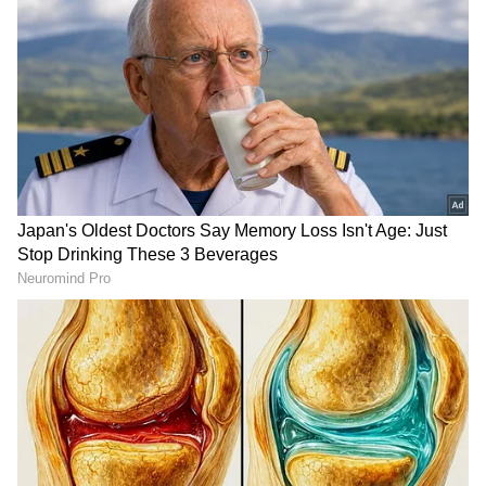
ಕ್ರೀಡೆ, ರಾಜಕೀಯ, ಸಾಹಿತ್ಯದಲ್ಲಿದೆ ಆಸಕ್ತಿ. ಕ್ರೀಡಾ ಸುದ್ದಿಯೇ ನನ್ನ
ಜೀವಾಳ.