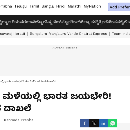
Prabha
Telugu
Tamil
Bangla
Hindi
Marathi
MyNation
Add Prefer
ದಿ
ಗ್ಯಾಲರಿ
ಮನರಂಜನೆ
ಜ್ಯೋತಿಷ್ಯ
ವೆಬ್‌ಸ್ಟೋರೀಸ್
ಜಿಲ್ಲಾ ಸುದ್ದಿ
ಕ್ರೀಡೆ
ಜೀವನಶೈಲಿ
ವ
savaraj Horatti
Bengaluru-Mangaluru Vande Bhatrat Express
Team India
ಯಲ್ಲಿ ಭಾರತ ಜಯಭೇರಿ! ರೋಹಿತ್ ಅಪರೂಪದ ದಾಖಲೆ
್ ಮಳೆಯಲ್ಲಿ ಭಾರತ ಜಯಭೇರಿ!
 ದಾಖಲೆ
|
Kannada Prabha