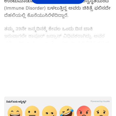
ಉಂಟುಮಾಡುವ ರೋಗನಿರೋಧಕ ಶಕ್ತಿಯ ಅಸ್ವಸ್ಥತೆಯಿಂದ
(Immune Disorder) ಬಳಲುತ್ತಿದ್ದ ಅವರು ಚಿಕಿತ್ಸೆ ಫಲಿಸದೇ
ದೆಹಲಿಯಲ್ಲಿ ಕೊನೆಯುಸಿರೆಳೆದಿದ್ದಾರೆ.
ತಮ್ಮ 39ನೇ ಜನ್ಮದಿನಕ್ಕೆ ಕೇವಲ ಒಂದು ದಿನ ಬಾಕಿ
ಇರುವಾಗಲೇ ಶಾಪೂರ್ ಜದ್ರಾನ್ ವಿಧಿವಶರಾಗಿದ್ದು, ಅವರ
ಸಹೋದರ ಹಾಗೂ ಅಫ್ಘಾನಿಸ್ತಾನದ ಮಾಜಿ ಕ್ರಿಕೆಟಿಗ ದವ್ಲತ್
ಜದ್ರಾನ್ ಭಾವುಕರಾಗಿ ಈ ಸುದ್ದಿಯನ್ನು ಖಚಿತಪಡಿಸಿದ್ದಾರೆ.
LATEST VIDEOS
"ನನ್ನ ಪ್ರೀತಿಯ ಗೆಳೆಯ ಮತ್ತು ಸಹೋದರ ಶಾಪೂರ್
ಜದ್ರಾನ್ ಅಗಲಿಕೆಯಿಂದ ನನ್ನ ಹೃದಯ ಒಡೆದುಹೋಗಿದೆ. ಈ
ನಷ್ಟವನ್ನು ವ್ಯಕ್ತಪಡಿಸಲು ನನಗೆ ಪದಗಳೇ ಸಿಗುತ್ತಿಲ್ಲ," ಎಂದು
ಅವರು ಕಣ್ಣೀರಿಟ್ಟಿದ್ದಾರೆ.
ಶಾಪೂರ್ ಜದ್ರಾನ್ ಅವರ ಸಾವಿಗೆ 'ಹೆಮೋಫಾಗೋಸೈಟಿಕ್
ಲಿಂಫೋಹಿಸ್ಟಿಯೋಸೈಟೋಸಿಸ್' (HLH) ಎಂಬ ಅಪರೂಪದ
ರಕ್ತ ಮತ್ತು ರೋಗನಿರೋಧಕ ಶಕ್ತಿಯ ಅಸ್ವಸ್ಥತೆ ಕಾರಣವಾಗಿದೆ.