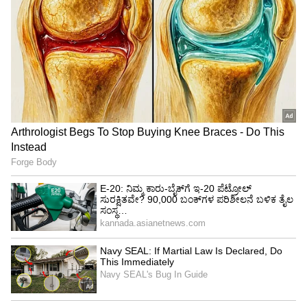
ಸಿಕಂದರ್ ಅವರು ಪ್ರೇರಣೆ ನೀಡಿ ಅಫ್ಘಾನಿಸ್ತಾನದ
ಉದಯೋನ್ಮುಖ ರಾಷ್ಟ್ರೀಯ ತಂಡಕ್ಕೆ ಸೇರ್ಪಡೆಗೊಳಿಸಿದರು.
ಪಾಕಿಸ್ತಾನದ ವೇಗಿ ಶೋಯೆಬ್ ಅಖ್ತರ್ ಅವರನ್ನು ಆರಾಧ್ಯ
ದೈವವಾಗಿ ಸ್ವೀಕರಿಸಿದ್ದ ಜದ್ರಾನ್, ಅವರಂತೆಯೇ ಉದ್ದನೆಯ
ಕೂದಲು ಬಿಟ್ಟು, ಮೈದಾನದಲ್ಲಿ ಉಗ್ರ ಆಕ್ರಮಣಕಾರಿ
ಬೌಲಿಂಗ್ ಮತ್ತು ಆವೇಶದ ಸಂಭ್ರಮಾಚರಣೆಗೆ ಹೆಸರಾಗಿದ್ದರು.