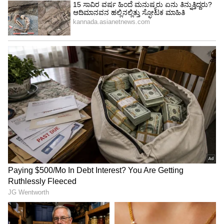
2015 ರ ವಿಶ್ವಕಪ್‌ನ ಐತಿಹಾಸಿಕ ವಿಜಯ ಮತ್ತು
ಸ್ಮರಣೀಯ ಕ್ಷಣಗಳು
ಅಫ್ಘಾನಿಸ್ತಾನ ಕ್ರಿಕೆಟ್ ಇತಿಹಾಸದಲ್ಲಿ ಶಾಪೂರ್ ಜದ್ರಾನ್
ಹೆಸರು ಎಂದಿಗೂ ಅಮರ. ಟೀಮ್‌ ಇಂಡಿಯಾ ವಿರುದ್ಧದ
ವಿಶ್ವಕಪ್‌ ಅಭ್ಯಾಸ ಪಂದ್ಯದಲ್ಲಿ ಎಂಎಸ್ ಧೋನಿ ವಿಕೆಟ್‌
ಉರುಳಿಸುವ ಮೂಲಕ ಗಮನಸೆಳೆದಿದ್ದರು. ಆ ಬಳಿಕ
ಸ್ಕಾಟ್ಲೆಂಡ್‌ ವಿರುದ್ಧ ಡುನೆಡಿನ್‌ನಲ್ಲಿ ನಡೆದ ಪಂದ್ಯದಲ್ಲಿ ಅವರು
38 ರನ್ನಿಗೆ 4 ವಿಕೆಟ್ ಕಿತ್ತು ಮ್ಯಾಚ್ ವಿನ್ನಿಂಗ್ ಪ್ರದರ್ಶನ
ನೀಡಿದ್ದರು.ಅಷ್ಟೇ ಅಲ್ಲದೆ, ಅಂತಿಮವಾಗಿ ತಂಡಕ್ಕೆ ಜಯದ
ಅಗತ್ಯವಿದ್ದಾಗ 11ನೇ ಬ್ಯಾಟರ್ ಆಗಿ ಕ್ರೀಸ್‌ಗೆ ಬಂದ ಜದ್ರಾನ್,
ಐತಿಹಾಸಿಕ ವಿನ್ನಿಂಗ್ ಬೌಂಡರಿ ಬಾರಿಸುವ ಮೂಲಕ
ಅಫ್ಘಾನಿಸ್ತಾನಕ್ಕೆ ವಿಶ್ವಕಪ್ ಇತಿಹಾಸದಲ್ಲೇ ‘ಮೊದಲ ವಿಜಯ’
ತಂದುಕೊಟ್ಟಿದ್ದರು. ಆ ಗೆಲುವಿನ ಸಂಭ್ರಮದಲ್ಲಿ ಅವರು