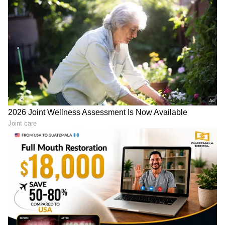
ದೇಶವನ್ನು ಪ್ರತಿನಿಧಿಸಿದ್ದು, 2009 ರ ಎಸಿಸಿ ಟಿ20 ಕಪ್ ಗೆದ್ದ
ಅಫ್ಘಾನ್ ತಂಡದ ಪ್ರಮುಖ ಸದಸ್ಯರಾಗಿದ್ದರು.
ಅಫ್ಘಾನಿಸ್ತಾನ ಕ್ರಿಕೆಟ್ ಕಡು ಕಷ್ಟದ ದಿನಗಳಲ್ಲಿದ್ದಾಗ ತನ್ನ
ಆಕ್ರಮಣಕಾರಿ ಬೌಲಿಂಗ್ ಹಾಗೂ ಅಪ್ರತಿಮ ದೇಶಪ್ರೇಮದ
ಮೂಲಕ ಜಾಗತಿಕ ಮಟ್ಟದಲ್ಲಿ ದೇಶದ ಧ್ವಜ ಎತ್ತಿಹಿಡಿದಿದ್ದ
ಶಾಪೂರ್ ಜದ್ರಾನ್ ಅವರ ಅಕಾಲಿಕ ನಿಧನಕ್ಕೆ ಇಡೀ ಕ್ರಿಕೆಟ್
ಲೋಕ ಕಂಬನಿ ಮಿಡಿದಿದೆ.