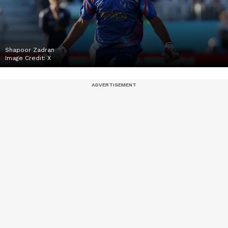
Shapoor Zadran
Image Credit:
X