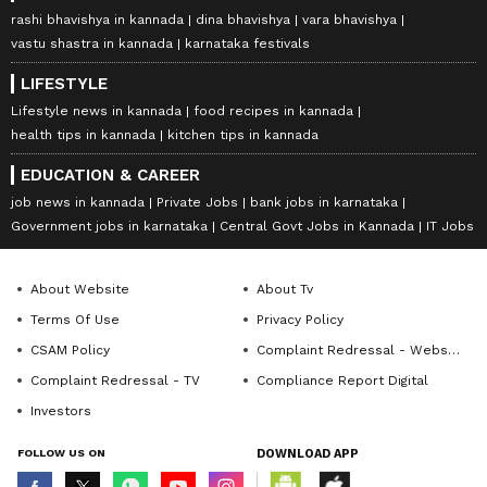
rashi bhavishya in kannada
dina bhavishya
vara bhavishya
vastu shastra in kannada
karnataka festivals
LIFESTYLE
Lifestyle news in kannada
food recipes in kannada
health tips in kannada
kitchen tips in kannada
EDUCATION & CAREER
job news in kannada
Private Jobs
bank jobs in karnataka
Government jobs in karnataka
Central Govt Jobs in Kannada
IT Jobs
About Website
About Tv
Terms Of Use
Privacy Policy
CSAM Policy
Complaint Redressal - Website
Complaint Redressal - TV
Compliance Report Digital
Investors
FOLLOW US ON
DOWNLOAD APP