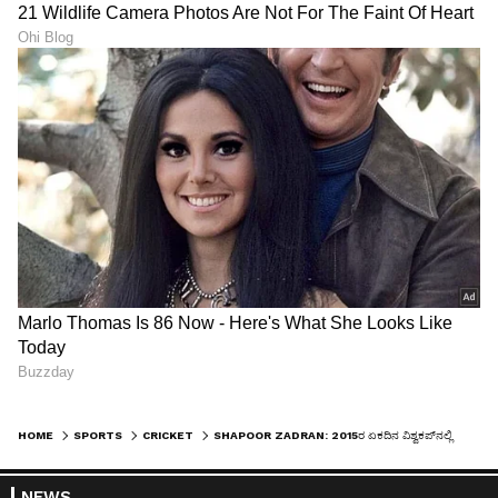
HOME
SPORTS
CRICKET
SHAPOOR ZADRAN: 2015ರ ಏಕದಿನ ವಿಶ್ವಕಪ್‌ನಲ್ಲಿ ಧೋನಿ ವಿಕೆಟ್‌ ಉರುಳಿಸಿದ್ದ ಅಫ್ಘನ್‌ ಸ್ಟಾರ್‌ ವೇಗಿ ಅಪರೂಪದ HLH ಕಾಯಿಲೆಗೆ ಬಲಿ!
NEWS