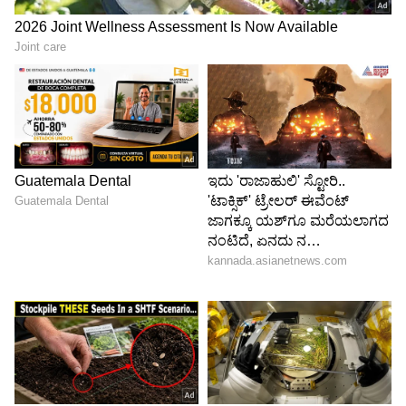
ಸಂಜು ಸ್ಯಾಮ್ಸನ್ ಇಂಥಾ ಆಟವಾಡದೇ ಇದ್ದಿದ್ದರೆ ಗೌತಮ್
ಗಂಭೀರ್ ಭಾರತ ತಂಡದ ಕೋಚ್ ಆಗಿ
ಮುಂದುವರಿಯುತ್ತಿದ್ದನೇ..?
‘ಇದೇ ಸಂಜು ಸ್ಯಾಮ್ಸನ್ ಬಗ್ಗೆ ಇದೇ ಗೌತಮ್ ಗಂಭೀರ್
ಹಿಂದೊಮ್ಮೆ ಏನು ಹೇಳಿದ್ದ ಗೊತ್ತೇ..?’
‘’ಸಂಜು 21 ಪಂದ್ಯಗಳಲ್ಲಿ ಶೂನ್ಯಕ್ಕೆ ಔಟಾದರೂ 22ನೇ
ಪಂದ್ಯದಲ್ಲಿ ಆತನನ್ನು ಆಡಿಸುತ್ತೇನೆ’’ ಮಾತನಾಡುವುದು
ಸುಲಭ. ಮಾತಿಗೆ ತಕ್ಕಂತೆ ನಡೆದುಕೊಳ್ಳುವುದು ಕಷ್ಟ.
ಸೂರ್ಯಕುಮಾರ್ ಯಾದವ್’ನನ್ನು ತಂಡದಿಂದ ಹೊರಗಿಟ್ಟ
ನಿರ್ಧಾರದಲ್ಲಿ ಅರ್ಥವಿತ್ತು. ಹೌದು.. ಸೂರ್ಯ ಆಟಗಾರನಾಗಿ
ವಿಫಲವಾಗಿದ್ದ. ನಾಯಕನೆಂಬ ಕಾರಣಕ್ಕಷ್ಟೇ ತಂಡದಲ್ಲಿದ್ದ.
ಆದರೆ ಸಂಜು ಸ್ಯಾಮ್ಸನ್..? ಅವನೆಂಥಾ ಮ್ಯಾಚ್ ವಿನ್ನರ್
ಎಂಬುದಕ್ಕೆ ಟಿ20 ವಿಶ್ವಕಪ್’ನಲ್ಲಿ ಅವನು ಆಡಿದ ಆ ಮೂರು