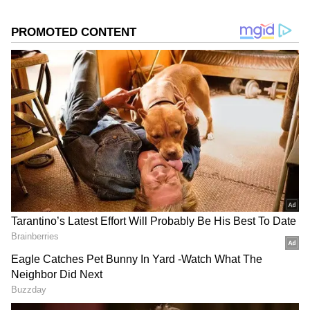
* ವೆಸ್ಟ್ ಇಂಡಿಸ್ ವಿರುದ್ಧ: 50 ಎಸೆತಗಳಲ್ಲಿ 97* ರನ್
DOWNLOAD APP
* ಇಂಗ್ಲೆಂಡ್ ವಿರುದ್ಧ (ಸೆಮಿಫೈನಲ್): 42 ಎಸೆತಗಳಲ್ಲಿ 89