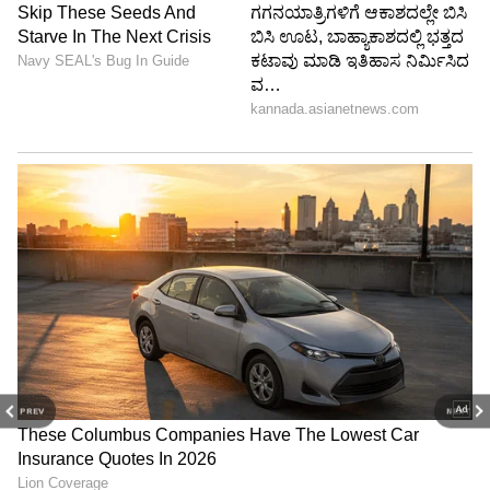
ಇನ್ನಿಂಗ್ಸ್’ಗಳು ಸಾಕು. ಅದಾದ ನಂತರ ಈ ವರ್ಷದ
ಐಪಿಎಲ್’ನಲ್ಲಿ ಎರಡು ಶತಕಗಳು. ಈಗ ಮೂರು ವೈಫಲ್ಯಗಳು.
ಅದಕ್ಕಾಗಿ ಸಂಜು ಅದೆಂಥಾ ಬೆಲೆ ತೆರಬೇಕಾಯಿತು..!
ದೇಶಕ್ಕೆ ಟಿ20 ವಿಶ್ವಕಪ್ ಗೆದ್ದು ಕೊಟ್ಟವನನ್ನು ಮೂರು
ವೈಫಲ್ಯಗಳಿಗೆ ಈ ರೀತಿ ಅವಮಾನಕಾರಿಯಾಗಿ ತಂಡದಿಂದ
ಹೊರ ಹಾಕುತ್ತೀರಿ ಎಂದಾದರೆ ನಿಮ್ಮಂಥಾ ಧೂರ್ತರು
ಇನ್ನೊಬ್ಬರಿಲ್ಲ.
PREV
NEXT