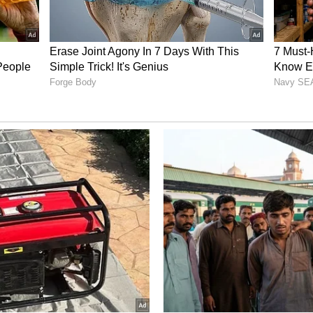
್ಲಿದೆ. ಫೈನಲ್‌ ಪಂದ್ಯ ಭಾನುವಾರ ನಿಗದಿಯಾಗಿದೆ.