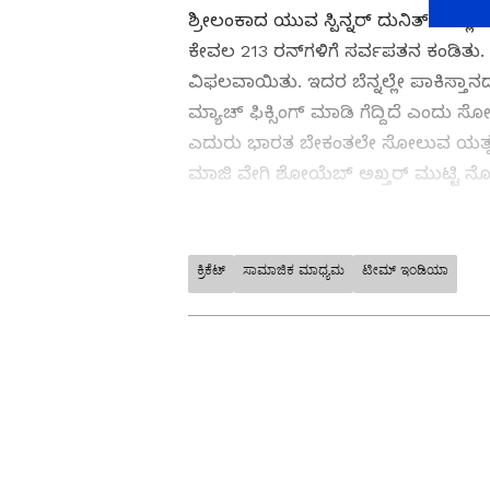
ಶ್ರೀಲಂಕಾದ ಯುವ ಸ್ಪಿನ್ನರ್ ದುನಿತ್ ವೆಲ್ಲ
ಕೇವಲ 213 ರನ್‌ಗಳಿಗೆ ಸರ್ವಪತನ ಕಂಡಿತು. 
ವಿಫಲವಾಯಿತು. ಇದರ ಬೆನ್ನಲ್ಲೇ ಪಾಕಿಸ್ತಾನ
ಮ್ಯಾಚ್ ಫಿಕ್ಸಿಂಗ್ ಮಾಡಿ ಗೆದ್ದಿದೆ ಎಂದು 
ಎದುರು ಭಾರತ ಬೇಕಂತಲೇ ಸೋಲುವ ಯತ್ನ ನಡೆ
ಮಾಜಿ ವೇಗಿ ಶೋಯೆಬ್ ಅಖ್ತರ್ ಮುಟ್ಟಿ ನೋಡ
ನಿವೃತ್ತಿ ಹಿಂಪಡೆದು 182 ರನ್ ಸಿಡಿಸಿ ಅಬ
ವಾರ್ನಿಂಗ್
ಕ್ರಿಕೆಟ್
ಸಾಮಾಜಿಕ ಮಾಧ್ಯಮ
ಟೀಮ್ ಇಂಡಿಯಾ
ಕ್ರಿಕೆಟ್ ಮತ್ತು ಕ್ರೀಡಾ ಜಗತ್ತಿನ (
Sport
ಅಪ್ಡೇಟ್‌ಗಳಿಗಾಗಿ ಏಷ್ಯಾನೆಟ್ ಸುವರ
ಇಂಡಿಯಾದ ಬ್ರೇಕಿಂಗ್ ಸುದ್ದಿ (
Cricke
ನೇರ ಪ್ರಸಾರಗಳೊಂದಿಗೆ ಸಂಪೂರ್ಣ ಮಾಹಿತ
ಸುವರ್ಣ ನ್ಯೂಸ್ ಅಧಿಕೃತ ಆ್ಯಪ್ ಡೌ
ಪಡೆಯಿರಿ.
ABOUT THE AUTHOR