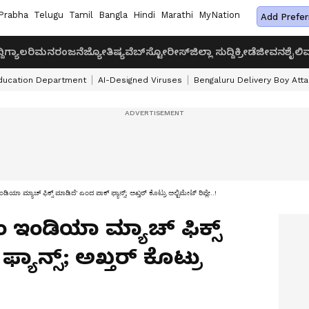
Prabha
Telugu
Tamil
Bangla
Hindi
Marathi
MyNation
Add Prefer
ದಿ
ಗ್ಯಾಲರಿ
ಮನರಂಜನೆ
ಜ್ಯೋತಿಷ್ಯ
ವೆಬ್‌ಸ್ಟೋರೀಸ್
ಜಿಲ್ಲಾ ಸುದ್ದಿ
ಕ್ರೀಡೆ
ಜೀವನಶೈಲಿ
ವ
ducation Department
AI-Designed Viruses
Bengaluru Delivery Boy Att
 ಮ್ಯಾಚ್ ಫಿಕ್ಸ್ ಮಾಡಿದೆ' ಎಂದ ಪಾಕ್ ಫ್ಯಾನ್ಸ್; ಅಖ್ತರ್ ಕೊಟ್ರು ಅಲ್ಟಿಮೇಟ್ ರಿಪ್ಲೇ..!
 ಇಂಡಿಯಾ ಮ್ಯಾಚ್ ಫಿಕ್ಸ್
ಯಾನ್ಸ್; ಅಖ್ತರ್ ಕೊಟ್ರು