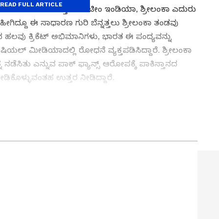
READ FULL ARTICLE
ಾಲಗೆ ಮಾರಕ ದಾಳಿಗೆ ತತ್ತರಿಸಿದ ಟೀಂ ಇಂಡಿಯಾ, ಶ್ರೀಲಂಕಾ ಎದುರು
ಹೀಗಿದ್ದೂ ಈ ಸಾಧಾರಣ ಗುರಿ ಬೆನ್ನತ್ತಲು ಶ್ರೀಲಂಕಾ ತಂಡವು
ದ ಹಲವು ಕ್ರಿಕೆಟ್ ಅಭಿಮಾನಿಗಳು, ಭಾರತ ಈ ಪಂದ್ಯವನ್ನು
ಸೋಷಿಯಲ್ ಮೀಡಿಯಾದಲ್ಲಿ ರೋಧನೆ ವ್ಯಕ್ತಪಡಿಸಿದ್ದಾರೆ. ಶ್ರೀಲಂಕಾ
ಸಿತು ಎನ್ನುವ ಪಾಕ್ ಫ್ಯಾನ್ಸ್ ಆರೋಪಕ್ಕೆ ಪಾಕಿಸ್ತಾನದ
ಿಕೊಳ್ಳುವಂತಹ ಉತ್ತರ ನೀಡಿದ್ದಾರೆ.
್ಬರಿಸಿದ ಬೆನ್ ಸ್ಟೋಕ್ಸ್‌..! ವಿಶ್ವಕಪ್ ಹೀರೋನಿಂದ ಖಡಕ್
s News in Kannada
) ಕ್ಷಣಕ್ಷಣದ ಕನ್ನಡ ಸುದ್ದಿ
್ಣ ನ್ಯೂಸ್‌ ಫಾಲೋ ಮಾಡಿ.
IPL Live
ಸೇರಿದಂತೆ ಟೀಂ
t News in Kannada
), ವಿಶೇಷ ವರದಿಗಳು ಮತ್ತು
ಿ ನಿಮ್ಮ ಒಂದೇ ಕ್ಲಿಕ್‌ನಲ್ಲಿ ಲಭ್ಯ. ಏಷ್ಯಾನೆಟ್
ನ್‌ಲೋಡ್ ಮಾಡಿ ಹಾಗೂ ಎಲ್ಲಾ ಅಪ್‌ಡೇಟ್ ಗಳನ್ನು