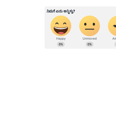
Naveen Kodase
NK
ನವೀನ್ ಕೊಡಸೆ ಏಷ್ಯಾನೆಟ್ ಕನ್ನಡದಲ್ಲಿ ಮುಖ್ಯ ಉಪಸಂಪಾದಕ. ಕಳೆದ 9 ವರ್ಷಗಳಿಂದಲೂ ಮಾಧ್ಯಮ
ಜಗತ್ತಿನಲ್ಲಿದ್ದೇನೆ. ಅಪ್ಪಟ ಮಲೆನಾಡಿನ
ಮೂಲಕ ಮಾಧ್ಯಮ ಲೋಕಕ್ಕೆ ಕಾಲಿಟ್ಟವನ
ಅಪಾರ. ಕ್ರೀಡೆ, ರಾಜಕೀಯ, ಸಾಹಿತ್ಯದಲ್ಲಿ
"ನೀವು ಏನು ಮಾಡುತ್ತಿದ್ದೀರೋ ಗೊತ್ತಿಲ್ಲ. ಭ
ಹಾಗೂ ಮೆಸೇಜ್‌ಗಳು ಸಾಕಷ್ಟು ಹರಿದಾಡುತ್ತಿವ
ಶ್ರೀಲಂಕಾ ತಂಡದ ಎದುರು ಭಾರತ ಉದ್ದೇಶಪ
ಎನ್ನುವ ನಿಮ್ಮ ಮಾತು ಸರಿನಾ? ಶ್ರೀಲಂಕಾದವ
ಅಸಲಂಕಾ ಮಿಂಚಿನ ದಾಳಿ ನಡೆಸಿದರು. ನೀವೇ
ಮಾತ್ರವಲ್ಲದೇ 43 ರನ್ ಬಾರಿಸಿದ. ನನಗೆ 
ಅವರೆಲ್ಲರೂ ಕೇಳಿದ್ದೂ ಭಾರತ ಬೇಕಂತಲೇ ಸೋ
"ಅಷ್ಟಕ್ಕೂ ಭಾರತ ಯಾಕೆ ಸೋಲಲು ಇಷ್ಟಪಡುತ