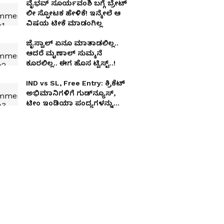
ವೈಭವ್ ಸೂರ್ಯವಂಶಿ ಬಗ್ಗೆ ಬ್ರೇಟ್‌
ಲೀ ಸ್ಫೋಟಕ ಹೇಳಿಕೆ! ಇನ್ಮೇಲೆ ಆ
ವಿಷಯ ಟೀಕೆ ಮಾಡಂಗಿಲ್ಲ
ಜೈಸ್ವಾಲ್ ಏನೂ ಮಾತಾಡಲಿಲ್ಲ..
ಆದರೆ ಮೃಣಾಲ್ ಸುಮ್ಮನೆ
ಕೂರಲಿಲ್ಲ.. ಈಗ ಹೊಸ ಟ್ವಿಸ್ಟ್..!
IND vs SL, Free Entry: ಕ್ರಿಕೆಟ್
ಅಭಿಮಾನಿಗಳಿಗೆ ಗುಡ್‌ನ್ಯೂಸ್,
ಟೀಂ ಇಂಡಿಯಾ ಪಂದ್ಯಗಳನ್ನು
ಸ್ಟೇಡಿಯಂನಲ್ಲಿ ಉಚಿತವಾಗಿ
ನೋಡಿ!