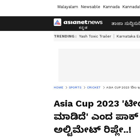
Malayalam
Newsable
Kannada
Kannada
ತಾಜಾ ಸುದ್ದಿ
ಸುದ್
TRENDING :
Yash Toxic Trailer
Karnataka E
HOME
SPORTS
CRICKET
ASIA CUP 2023 'ಟೀಂ ಇಂಡಿಯಾ
Asia Cup 2023 'ಟೀಂ
ಮಾಡಿದೆ' ಎಂದ ಪಾಕ್ ಫ್
ಅಲ್ಟಿಮೇಟ್ ರಿಪ್ಲೇ..!