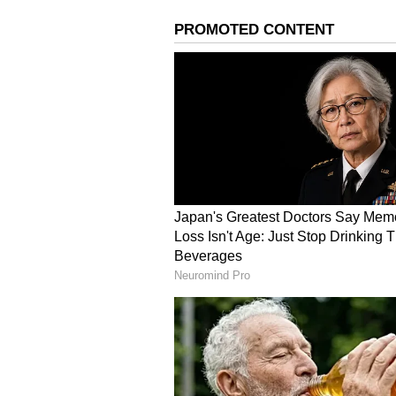
ಅವಕಾಶವಿದ್ದಾಗ ಸೋಲಲು ಯಾರು ತಯಾರಿರು
ಮಾಡುವುದರಲ್ಲಿ ಅರ್ಥವಿಲ್ಲ. ಭಾರತ ತಂಡವು
ಯಾದವ್ ಚೆನ್ನಾಗಿ ಆಡಿದರು. ಸಣ್ಣ ಮೊತ್ತವನ್ನ
ಶ್ಲಾಘನೀಯ ಎಂದು ಅಖ್ತರ್ ಹೇಳಿದ್ದಾರೆ.
ಟೀಂ ಇಂಡಿಯಾ ಎದುರು ಸೋಲಿನ ಬೆನ್ನಲ್ಲೇ ಪ
ಏಷ್ಯಾಕಪ್‌ನಿಂದ ಔಟ್
ಮಳೆಗೆ ರದ್ದಾದರೆ ಲಂಕಾ ಫೈನಲ್‌ಗೆ
ಗುರುವಾರದ ಲಂಕಾ-ಪಾಕಿಸ್ತಾನ ಪಂದ್ಯಕ್ಕೆ ಮ
ವೇಳೆ ಮಳೆಯಿಂದ ಪಂದ್ಯ ರದ್ದುಗೊಂಡರೆ ನೆಟ್
ವಿರುದ್ಧ ಸೆಣಸಾಡಲಿದೆ. ಅಂಕಪಟ್ಟಿಯಲ್ಲಿ 2ನೇ