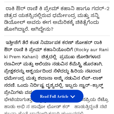
ರಾಕಿ ಔರ್ ರಾಣಿ ಕಿ ಪ್ರೇಮ್ ಕಹಾನಿ ಹಾಗೂ ಗದರ್​-2
ಚಿತ್ರದ ಯಶಸ್ಸಿನಲ್ಲಿರುವ ಧರ್ಮೇಂದ್ರ ಮತ್ತು ಸನ್ನಿ
ಡಿಯೋಲ್​ ಅವರು ಈಗ ಅಮೆರಿಕಕ್ಕೆ ಚಿಕಿತ್ಸೆಗೆಂದು
ಹೋಗಿದ್ದಾರೆ. ಆಗಿದ್ದೇನು?
ಇತ್ತೀಚೆಗೆ ತೆರೆ ಕಂಡ ನಿರ್ಮಾಪಕ ಕರಣ್ ಜೋಹರ್ ರಾಕಿ
ಔರ್ ರಾಣಿ ಕಿ ಪ್ರೇಮ್ ಕಹಾನಿಯೊಂದಿಗೆ (Rocky aur Rani
ki Prem Kahani) ಚಿತ್ರದಲ್ಲಿ ಪ್ರಮುಖ ಜೋಡಿಗಳಾದ
ರಣವೀರ್ ಮತ್ತು ಆಲಿಯಾ ನಡುವಿನ ಕೆಮೆಸ್ಟ್ರಿ ಹೊರತಾಗಿ,
ಪ್ರೇಕ್ಷಕರನ್ನು ಆಶ್ಚರ್ಯದಿಂದ ಸೆಳೆದದ್ದು ಹಿರಿಯ ನಟರಾದ
ಧರ್ಮೇಂದ್ರ ಮತ್ತು ಶಬಾನಾ ಅಜ್ಮಿ ನಡುವಿನ ಲಿಪ್-ಲಾಕ್
ಸರಣಿ. ಒಂದು ನಿರ್ದಿಷ್ಟ ದೃಶ್ಯದಲ್ಲಿ, ಇಬ್ಬರು ಸ್ಟಾರ್-ಕ್ರಾಸ್ಡ್
ಪ್ರೇಮಿಗಳು ವರ್ಷಗಳ ಪ್ರತ್ಯೇಕತೆಯ ನಂತರ
Read Full Article
ಭೇಟಿಯಾಗುತ್ತಾರೆ. ದೃಶ್ಯದಲ್ಲಿ, ಧರ್ಮೇಂದ್ರ ಜನಪ್ರಿಯ ರೆಟ್ರೊ
ಹಾಡು ಅಭಿ ನ ಜಾವೋ ಛೋಡ್ ಕರ್ ಹಾಡುತ್ತಿದ್ದಂತೆ ನಟಿ
ಶಬನಾ ಜೊತೆ ಭಾವೋದ್ರಿಕ್ತರಾಗಿ ಚುಂಬನದಲ್ಲಿ