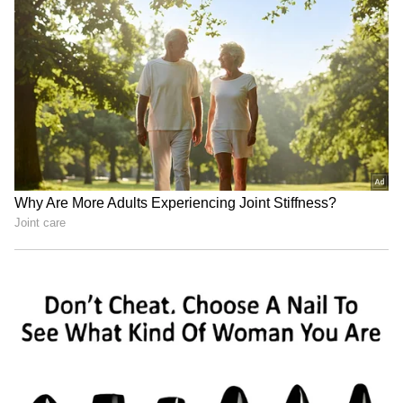
Shetty speech | Suvarna News
ಕೋಟಿ ರೂಪಾಯಿ ಗಳಿಸಿದೆ. ಧರ್ಮೇಂದ್ರ ಕೂಡ ತಮ್ಮ
ಮಗನ ಚಿತ್ರದ ಭಾರೀ ಯಶಸ್ಸನ್ನು ಇನ್‌ಸ್ಟಾಗ್ರಾಮ್ ಪೋಸ್ಟ್
ಶೇ.50 ರಿಂದ ಶೇ.18 ಕ್ಕೆ TAX ಇಳಿಕೆ: ಮೋದಿ-
ಮೂಲಕ ಆಚರಿಸಿದ್ದರು. 'ಸ್ನೇಹಿತರೇ, ನಿಮ್ಮ ಪ್ರೀತಿಯ
ಟ್ರಂಪ್ ಐತಿಹಾಸಿಕ ಒಪ್ಪಂದ | India US
ಪ್ರತಿಕ್ರಿಯೆಗಾಗಿ ನಿಮ್ಮೆಲ್ಲರನ್ನೂ ಪ್ರೀತಿಸುತ್ತೇನೆ. ನಿಮ್ಮೆಲ್ಲರ
Trade Deal | Party Rounds
ಆಶೀರ್ವಾದ ಮತ್ತು ಶುಭ ಹಾರೈಕೆಗಳಿಂದ ಚಿತ್ರ
ಬ್ಲಾಕ್‌ಬಸ್ಟರ್ ಎಂದು ಸಾಬೀತಾಗಿದೆ ಎಂದು ಧರ್ಮೇಂದ್ರ
ತಿಳಿಸಿದ್ದರು.
ರಣವೀರ್​ ಸಿಂಗ್​- ಆಲಿಯಾ ಈ ಪರಿ ರೊಮ್ಯಾನ್ಸ್​!
ಸಿನಿಮಾದಲ್ಲೂ ಕತ್ತರಿ ಹಾಕಿದ್ದ ವಿಡಿಯೋ ವೈರಲ್​