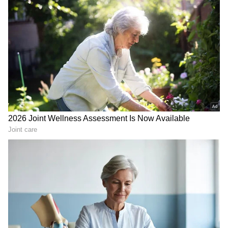
ಯಾವುದೇ ರೀತಿಯಲ್ಲಿ ಆತಂಕ ಪಡುವ ಅಗತ್ಯವಿಲ್ಲ.
ವಯೋಸಹಜ ಸಮಸ್ಯೆಯಷ್ಟೇ ಎಂದು ವರದಿಯಲ್ಲಿ
RECOMMENDED STORIES
ತಿಳಿಸಲಾಗಿದೆ. ಸಿದ್ದಾರೆ. ಆದರೆ, ಆತಂಕ ಪಡುವ ಅಗತ್ಯವಿಲ್ಲ
ಎಂದು ವರದಿ ಹೇಳಿದೆ. 'ರಾಕಿ ಔರ್ ರಾಣಿ ಕಿ ಪ್ರೇಮ್
ಕಹಾನಿ'ಯಲ್ಲಿ ಕೂಡ ಧರ್ಮೇಂದ್ರ ಜೊತೆ ಸನ್ನಿ ಡಿಯೋಲ್​
ನಟಿಸಿದ್ದರು. ಶಬನಾ ಅಜ್ಮಿಯ ಜೊತೆಗಿನ ಲಿಪ್​ಲಾಕ್​
(Liplock) ಕುರಿತು ಮಾತನಾಡಿದ್ದ ಧರ್ಮೇಂದ್ರ, 'ವಯಸ್ಸು
ಕೇವಲ ಒಂದು ಸಂಖ್ಯೆ ಮತ್ತು ವಯಸ್ಸಿನ ಹೊರತಾಗಿಯೂ
ಇಬ್ಬರು ವ್ಯಕ್ತಿಗಳು ಚುಂಬಿಸುವ ಮೂಲಕ ಪರಸ್ಪರ ಪ್ರೀತಿಯನ್ನು