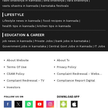
rashi bhavishya in kannada
dina bhavishya
vara bhavishya
vastu shastra in kannada
karnataka festivals
LIFESTYLE
Lifestyle news in kannada
food recipes in kannada
health tips in kannada
kitchen tips in kannada
EDUCATION & CAREER
job news in kannada
Private Jobs
bank jobs in karnataka
Government jobs in karnataka
Central Govt Jobs in Kannada
IT Jobs
About Website
About Tv
Terms Of Use
Privacy Policy
CSAM Policy
Complaint Redressal - Website
Complaint Redressal - TV
Compliance Report Digital
Investors
FOLLOW US ON
DOWNLOAD APP