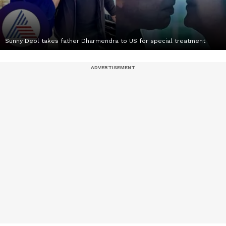
Sunny Deol takes father Dharmendra to US for special treatment