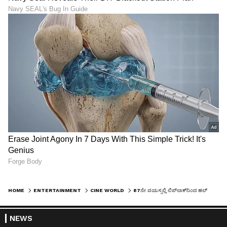
HOME
ENTERTAINMENT
CINE WORLD
87ನೇ ವಯಸ್ಸಲ್ಲಿ ಲಿಪ್​ಲಾಕ್​ನಿಂದ ಹಲ್​ಚಲ್​ ಸೃಷ್ಟಿಸಿದ ಧರ್ಮೇಂದ್ರ ಚಿಕಿತ್ಸೆಗೆ ಅಮೆರಿಕಕ್ಕೆ: ಆಗಿದ್ದೇನು?
NEWS