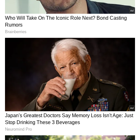
DOWNLOAD APP
ಕನ್ನಡ ಸಿನಿಮಾ (
Kannada Cinema News
), ಟಿವಿ
ಕಾರ್ಯಕ್ರಮಗಳು (
Kannada TV Shows
), ಸೆಲೆಬ್ರಿಟಿ
ಸುದ್ದಿಗಳು ಮತ್ತು ಇತ್ತೀಚಿನ ಸುದ್ದಿಗಳಿಗಾಗಿ ಏಷ್ಯಾನೆಟ್
ಸುವರ್ಣ ನ್ಯೂಸ್‌ನಲ್ಲಿ ಮನರಂಜನಾ ವಿಭಾಗ ನೋಡಿ.
ಸಿನಿಮಾ ವಿಮರ್ಶೆಗಳು (
Kannada Movies Review
),
ತಾರೆಯರ ಸಂದರ್ಶನಗಳು, ಧಾರಾವಾಹಿ ಅಪ್‌ಡೇಟ್ಸ್‌,
ತೆರೆಮರೆಯ ಕಥೆಗಳು,
OTT ರಿಲೀಸ್‌
ಗಳ ಬಗ್ಗೆ
ಮಾಹಿತಿಯೂ ಇಲ್ಲಿದೆ.