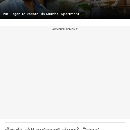
Puri Jagan To Vacate His Mumbai Apartment