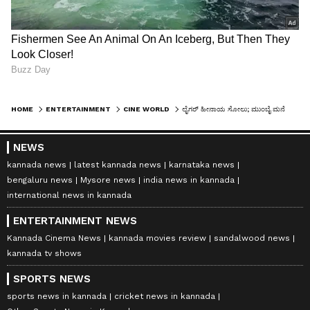
HOME
ENTERTAINMENT
CINE WORLD
ಲೈಗರ್ ಹೀನಾಯ ಸೋಲು; ಮುಂಬೈ ಮನೆ ಖಾಲಿ ಮಾಡಿದ ನಿರ್ದೇಶಕ ಪುರಿ ಜಗನ್ನಾಥ್
NEWS
kannada news
latest kannada news
karnataka news
bengaluru news
Mysore news
india news in kannada
international news in kannada
ENTERTAINMENT NEWS
Kannada Cinema News
kannada movies review
sandalwood news
kannada tv shows
SPORTS NEWS
sports news in kannada
cricket news in kannada