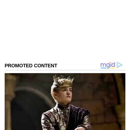
SG
ಅಪಾರ್ಟ್ಮೆಂಟ್ ತೊರೆದು ಸೌತ್ ಕಡೆ ಪಯಣ ಬೆಳೆಸಿದ್ದಾರೆ
ಎನ್ನುವ ಮಾತು ಕೇಳಿಬರುತ್ತಿದೆ.
ಪುರಿ ಜಗನ್ನಾಥ್
ಮುಂಬೈ
ಬಾಕ್ಸಾಫಿಸ್‌ನಲ್ಲಿ ಮುಗ್ಗರಿಸಿದ ಲೈಗೆರ್‌; ದೇವರಕೊಂಡ-
Published :
Sep 07 2022, 12:37 PM IST
ಅನನ್ಯಾ ಪಡೆದ ಸಂಭಾವನೆ ಎಷ್ಟು?
ಅಂದಹಾಗೆ ಲೈಗರ್ ಸಿನಿಮಾ ಹೀನಾಯ ಸೋತರು ದೊಡ್ಡ
ಮಟ್ಟದ ಹಣ ಕಳೆದುಕೊಂಡಿಲ್ಲ ಎನ್ನಲಾಗಿದೆ. ಆಗಲೇ
ಸ್ಯಾಟಲೈಟ್ ಮತ್ತು ಡಿಜಿಟಲ್ ರೈಟ್ಸ್ ನಿಂದ ಸಿನಿಮಾಗೆ
ಕಮಾಯಿ ಆಗಿದೆ. ಹಾಗಾಗಿ ದೊಡ್ಡ ಮಟ್ಟದ ಲಾಸ್ ಆಗಿಲ್ಲ
ಎನ್ನಲಾಗಿದೆ. ಸದ್ಯ ಮುಂಬೈ ಮನೆ ತೊರೆದು ಹೈದರಾಬಾದ್
ಜುಬಿಲಿ ಹಿಲ್ಸ್ ನಲ್ಲಿರುವ ಕೇವ್ ನಿವಾಸಕ್ಕೆ ಪಾವಾಸ್ ಆಗಿದ್ದಾರೆ.
ಮುಂದಿನ ಸಿನಿಮಾಗಳ ಕಡೆ ಗಮನ ಹರಿಸಿದ್ದು ಸದ್ಯ
ಜನಗಣಮನ ಸಿನಿಮಾದಲ್ಲಿ ಬ್ಯುಸಿಯಾಗಿದ್ದಾರೆ. ಈ
ಸಿನಿಮಾದಲ್ಲೂ ಕೂಡ ವಿಜಯ್ ದೇವರಕೊಂಡ ನಾಯಕನಾಗಿ
ಕಾಣಿಸಿಕೊಂಡಿದ್ದಾರೆ.