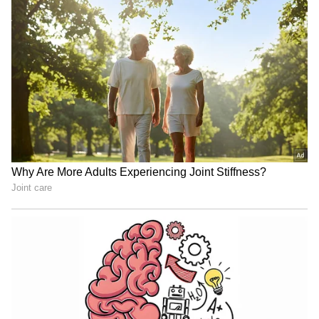
Shetty speech | Suvarna News
ಶೇ.50 ರಿಂದ ಶೇ.18 ಕ್ಕೆ TAX ಇಳಿಕೆ: ಮೋದಿ-
ಟ್ರಂಪ್ ಐತಿಹಾಸಿಕ ಒಪ್ಪಂದ | India US
Trade Deal | Party Rounds