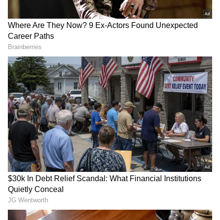
200 ಕೋಟಿ ಕಮ್ಮಿ ಆಯ್ತು, ಇನ್ನು ಜಾಸ್ತಿ ಗಳಿಸುತ್ತೆ;
'ಲೈಗರ್' ಬಗ್ಗೆ ದೇವರಕೊಂಡ ಮಾಡಿದ್ದ ಹಳೆಯ ಟ್ವೀಟ್
DOWNLOAD APP
ವೈರಲ್
ಕನ್ನಡ ಸಿನಿಮಾ (
Kannada Cinema News
), ಟಿವಿ
ಕಾರ್ಯಕ್ರಮಗಳು (
Kannada TV Shows
), ಸೆಲೆಬ್ರಿಟಿ
ಸುದ್ದಿಗಳು ಮತ್ತು ಇತ್ತೀಚಿನ ಸುದ್ದಿಗಳಿಗಾಗಿ ಏಷ್ಯಾನೆಟ್
ಸುವರ್ಣ ನ್ಯೂಸ್‌ನಲ್ಲಿ ಮನರಂಜನಾ ವಿಭಾಗ ನೋಡಿ.
ಸಿನಿಮಾ ವಿಮರ್ಶೆಗಳು (
Kannada Movies Review
),
ತಾರೆಯರ ಸಂದರ್ಶನಗಳು, ಧಾರಾವಾಹಿ ಅಪ್‌ಡೇಟ್ಸ್‌,
ತೆರೆಮರೆಯ ಕಥೆಗಳು,
OTT ರಿಲೀಸ್‌
ಗಳ ಬಗ್ಗೆ
ಮಾಹಿತಿಯೂ ಇಲ್ಲಿದೆ.