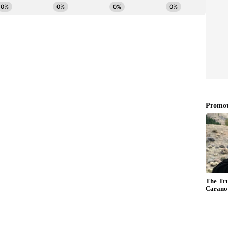
ೇ ಮಾಡಲಾದ ಪಿಜ್ಜಾವನ್ನು ತಿಂದಿರುವ ಖುಷಿಯಲ್ಲಿ ನವಪ್ರೀತ್​
ಜಾವನ್ನು (Pijja) ತಯಾರಿಸಿದರು ಹಾಗೂ ತಮ್ಮ ನ್ಯಾಪ್ಕಿನ್ ಮೇಲೆ
ರೀತ್ ಬರೆದುಕೊಂಡಿದ್ದಾರೆ. ಈ ನೆನಪನ್ನು ಸದಾ ತನ್ನೊಂದಿಗೆ
ಾನು ಇದನ್ನು ಎಂದಿಗೂ ಪೋಸ್ಟ್ ಮಾಡುವುದಿಲ್ಲ ಎಂದು ನಾನು ನನಗೆ
 ತುಂಬಾ ಅಮೂಲ್ಯವಾಗಿದೆ. ನಾನು ಮನ್ನತ್​ನಲ್ಲಿ ಅತ್ಯಂತ
ೆ.
ನಗಾಗಿ ಪಿಜ್ಜಾ ಮಾಡಿಸಿದರು. ಅದು ಕೂಡ ವೆಜ್, ಏಕೆಂದರೆ ಕೆಲ
ಷ್ಟು ಕಾಲ, ನಾನು ಕನಸು ಕಾಣುತ್ತಿದ್ದೇನೆ ಎಂದುಕೊಂಡಿದ್ದೆ.
ಬಂದು ನನ್ನನ್ನು ಎಬ್ಬಿಸಿದಂತೆ ಭಾಸವಾಗುತ್ತಿದೆ. ಶಾರುಖ್
ಕುಟುಂಬದೊಂದಿಗೆ ಡೈನಿಂಗ್ ಟೇಬಲ್ (Dining Table)ನಲ್ಲಿ
್ ಅವರ ಮ್ಯಾನೇಜರ್) ಸಹ ನಮ್ಮೊಂದಿಗೆ ಇದ್ದರು. ನಾನು ವಾಶ್​
ಿಂದ ಎದ್ದು ಬಾಗಿಲ ಬಳಿ ಕರೆದೊಯ್ದರು. ಎಂಥಾ ವ್ಯಕ್ತಿತ್ವ
ತವಾಗಿರಲು ನನ್ನ ಕೈಲಾದಷ್ಟು ಪ್ರಯತ್ನಿಸಿದ್ದೆ. ಆದರೆ ಖುಷಿಯಿಂದ
ೀತ್ ಕೌರ್ ಇನ್​ಸ್ಟಾಗ್ರಾಮ್​ನಲ್ಲಿ ಹೇಳಿದ್ದಾರೆ.