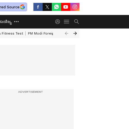
red Source
ಾಣಿಜ್ಯ
 Fitness Test
PM Modi Foreign Travel Expenditure
Valmiki Corporatio