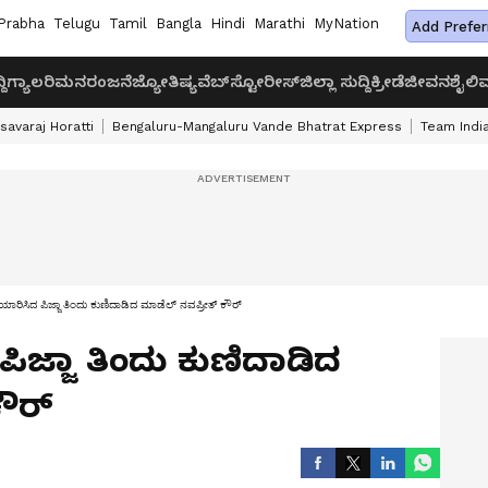
Prabha
Telugu
Tamil
Bangla
Hindi
Marathi
MyNation
Add Prefer
ದಿ
ಗ್ಯಾಲರಿ
ಮನರಂಜನೆ
ಜ್ಯೋತಿಷ್ಯ
ವೆಬ್‌ಸ್ಟೋರೀಸ್
ಜಿಲ್ಲಾ ಸುದ್ದಿ
ಕ್ರೀಡೆ
ಜೀವನಶೈಲಿ
ವ
savaraj Horatti
Bengaluru-Mangaluru Vande Bhatrat Express
Team India
ಯಾರಿಸಿದ ಪಿಜ್ಜಾ ತಿಂದು ಕುಣಿದಾಡಿದ ಮಾಡೆಲ್​ ನವಪ್ರೀತ್ ಕೌರ್​
ಿಜ್ಜಾ ತಿಂದು ಕುಣಿದಾಡಿದ
ೌರ್​