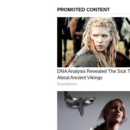
Twinkle Khanna: ಹೊಟ್ಟೆಯೊಳಗೆ ಫುಲ್​ ಗ
ಗೌರಿ ಖಾನ್ ಹಾಗೂ ಅಬ್ರಾಮ್ ನನ್ನ ಹೊಸ ಉತ
ಮನ್ನತ್​ಗೆ ಹೋಗಿದ್ದೆ ಎಂದು ನನಗೆ ಇನ್ನೂ ನಂ
ಎಂದು ಮಾಡೆಲ್​ ಹೇಳಿದ್ದಾರೆ.