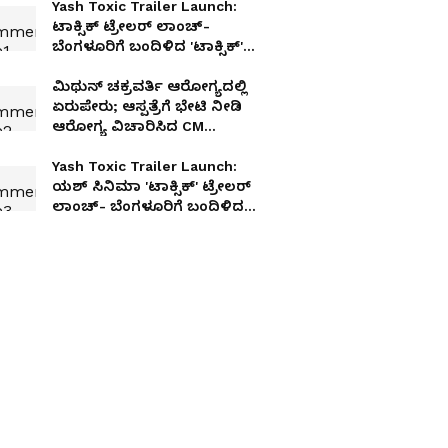
Yash Toxic Trailer Launch:
ಟಾಕ್ಸಿಕ್ ಟ್ರೇಲರ್‌ ಲಾಂಚ್‌-
ಬೆಂಗಳೂರಿಗೆ ಬಂದಿಳಿದ 'ಟಾಕ್ಸಿಕ್'
ಸ್ಪೆಷಲ್ ಲೇಡೀಸ್ & ಬಾಯ್ಸ್‌!
ಮಿಥುನ್ ಚಕ್ರವರ್ತಿ ಆರೋಗ್ಯದಲ್ಲಿ
ಏರುಪೇರು; ಆಸ್ಪತ್ರೆಗೆ ಭೇಟಿ ನೀಡಿ
ಆರೋಗ್ಯ ವಿಚಾರಿಸಿದ CM
ಶುಭೇಂದು ಅಧಿಕಾರಿ
Yash Toxic Trailer Launch:
ಯಶ್ ಸಿನಿಮಾ 'ಟಾಕ್ಸಿಕ್' ಟ್ರೇಲರ್‌
ಲಾಂಚ್‌- ಬೆಂಗಳೂರಿಗೆ ಬಂದಿಳಿದ
ಚೆಲುವೆ ಹುಮಾ ಖುರೇಷಿ!