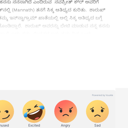
ಕನಸು ನನಸಾಗಿದೆ ಎಂದಿರುವ ನವಪ್ರೀತ್ ಕೌರ್ ಅವರಿಗೆ
್​ನಲ್ಲಿ (Mannath) ತನಗೆ ಸಿಕ್ಕ ಆತಿಥ್ಯದ ಕುರಿತು. ಶಾರುಖ್
ಇನ್​ಸ್ಟಾಗ್ರಾಮ್​ ಖಾತೆಯಲ್ಲಿ ಅಲ್ಲಿ ಸಿಕ್ಕ ಆತಿಥ್ಯದ ಬಗ್ಗೆ
ಕೊಂಡಿದ್ದಾರೆ. ಶಾರುಖ್ ಅವರನ್ನು ಭೇಟಿ ಮಾಡುವ ನನ್ನ ಕನಸು
್ದಾರೆ. ಇದು ತಮ್ಮ ಜೀವನದ ಅತ್ಯುತ್ತಮ ದಿನ ಎಂದು
 News
), ಟಿವಿ ಕಾರ್ಯಕ್ರಮಗಳು (
Kannada TV
ಡಿಲ್ಲದಾಗ ಗೌರಿ ಖಾನ್​ ಹೀಗೆ ಪಣ ತೊಟ್ಟಿದ್ದರಂತೆ!
ು ಇತ್ತೀಚಿನ ಸುದ್ದಿಗಳಿಗಾಗಿ ಏಷ್ಯಾನೆಟ್ ಸುವರ್ಣ ನ್ಯೂಸ್‌ನಲ್ಲಿ
ವಿಮರ್ಶೆಗಳು (
Kannada Movies Review
),
ಅಪ್‌ಡೇಟ್ಸ್‌, ತೆರೆಮರೆಯ ಕಥೆಗಳು,
OTT ರಿಲೀಸ್‌
ಗಳ