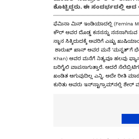
ಕೊಟ್ಟಿದ್ದರು. ಈ ಸಂದರ್ಭದಲ್ಲಿ ಆ
ಫೆಮಿನಾ ಮಿಸ್ ಇಂಡಿಯಾದಲ್ಲಿ (Femina Mis
ಕೌರ್ ಅವರ ದೊಡ್ಡ ಕನಸನ್ನು ನನಸಾಗಿಸುವ ಅ
ಸ್ಥಾನ ಸಿಕ್ಕಿದುದಕ್ಕೆ ಅವರಿಗೆ ಎಷ್ಟು ಖುಷ
ಶಾರುಖ್ ಖಾನ್ ಅವರ ಮನೆ 'ಮನ್ನತ್'ಗೆ ಭೇಟ
Khan) ಅವರ ಮನೆಗೆ ನಿತ್ಯವೂ ಹಲವು ಫ್ಯಾನ್
ಬರಿಗೈಲಿ ವಾಪಸಾಗುತ್ತಾರೆ. ಆದರೆ ಸೆಲೆಬ್ರಿ
ಖಂಡಿತ ಆಗುವುದಿಲ್ಲ ಎನ್ನಿ. ಅದೇ ರೀತಿ ಮಾಡ
ಕುರಿತು ಅವರು ಇನ್​ಸ್ಟಾಗ್ರಾಮ್​ನಲ್ಲಿ ಶೇರ್​ 