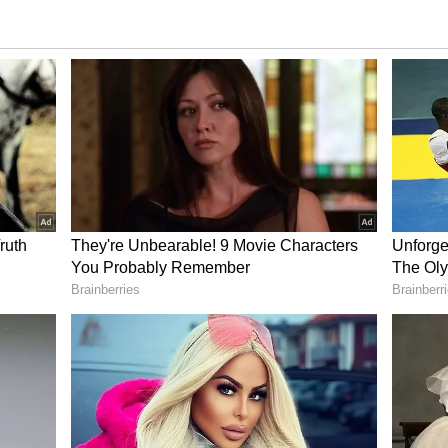
್ಯಾಸ್​ ಇದ್ದಾಗ್ಲೇ ಶಾರುಖ್​ ಎತ್ತಿಕೊಂಡು ಬಿಟ್ರಪ್ಪೋ...
್ತಮ ಸ್ನೇಹಿತರಾಗಿದ್ದಾರೆ. ನಾನು ಶಾರುಖ್ ಖಾನ್ ಮನೆಗೆ
ಬಲಾಗುತ್ತಿಲ್ಲ. ಇಲ್ಲಿಯವರೆಗೆ ನನಗೆ ಇದು ಕನಸಿನಂತೆ ತೋರುತ್ತದೆ