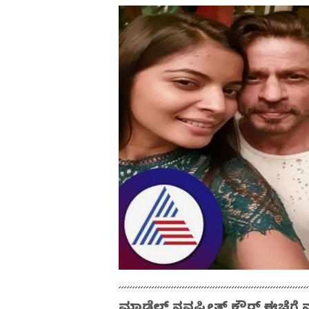
ಮಾಡೆಲ್ ನವಪ್ರೀತ್ ಕೌರ್ ಈಚೆಗೆ 