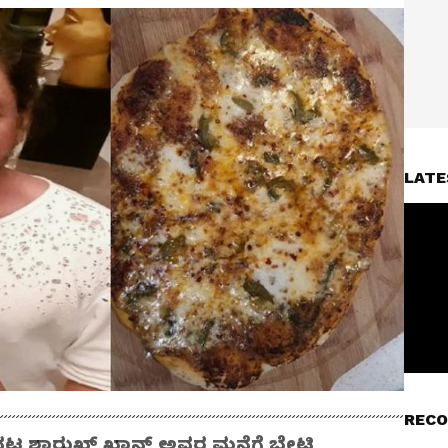
LATE
RECO
ನಟ ಶಾರುಖ್​ ಖಾನ್​ ಅವರ ಮನೆಗೆ ಭೇಟಿ