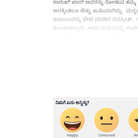
ಶಾರುಖ್​ ಖಾನ್​ ಅವರನ್ನು ನೋಡುವ ತಮ್ಮ 
ಅದಕ್ಕಿಂತಲೂ ಹೆಚ್ಚು ಖುಷಿಯಾಗಿದ್ದು, ಮನ್ನತ
ಕುಟುಂಬವನ್ನು ಭೇಟಿ ಮಾಡಿದ ನವಪ್ರೀತ್​, ತಮ್ಮ 
ಕೊಂಡಾಡಿದ್ದಾರೆ. ಅದರ ಖುಷಿಯನ್ನು ಹಂಚಿ
ನನಸಾಗಿದೆ ಎಂದು ನವಪ್ರೀತ್ ಬರೆದುಕೊಂಡಿದ
ಬಣ್ಣಿಸಿದ್ದಾರೆ.
ಕನ್ನಡ ಸಿನಿಮಾ (
Kannada Cinema
Shah Rukh Khan: ಸೋಫಾ ಖರೀದಿಗೆ ದುಡ್
Shows
), ಸೆಲೆಬ್ರಿಟಿ ಸುದ್ದಿಗಳು ಮತ್ತ
ಮನರಂಜನಾ ವಿಭಾಗ ನೋಡಿ. ಸಿನಿಮಾ 
ತಾರೆಯರ ಸಂದರ್ಶನಗಳು, ಧಾರಾವಾಹಿ 
ಬಗ್ಗೆ ಮಾಹಿತಿಯೂ ಇಲ್ಲಿದೆ.
ABOUT THE AUTHOR
SN
Suvarna News