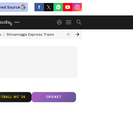
red Source
ಾಣಿಜ್ಯ
o
Shivamogga Express Trains
Airtel Prepaid Plan
Rural Employment
TBALL WC '26
CRICKET