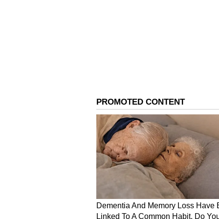
Vi
ಇನ್ನು ರಂಜನಿ ಅವರ ಬಣ್ಣದ ಲೋಕದ ಪಯಣದ 
ಕೆಳದಿ ಚೆನ್ನಮ್ಮ ಎನ್ನುವ ಪೌರಾಣಿಕ ಧಾರಾವಾ
ಧಾರಾವಾಹಿಯಲ್ಲಿ ರಂಜನಿ ನಾಗವೇಣಿ ಎನ್ನವ 
ನಾಯಕನ ತಂಗಿ ಪಾತ್ರದಲ್ಲಿ ಮಿಂಚಿದ್ದರು. ಬಳ