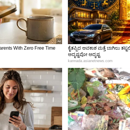
ರಂಜನಿ ಕ್ಷಮಿಸಿ ನಮ್ಮ ಖಾತೆಯಲ್ಲಿ ಹಣವಿಲ್ಲ ಸಿನಿಮಾದಲ್ಲಿ
್ತು ಐಂದ್ರಿತಾ ರೇ ಪ್ರಮುಖ ಪಾತ್ರದಲ್ಲಿ ಕಾಣಿಸಿಕೊಳ್ಳುತ್ತಿದ್ದಾರೆ. ಈ
ಜನಿ ಲಿಸ್ಟ್ ಗೆ ಸೇರಿದೆ.