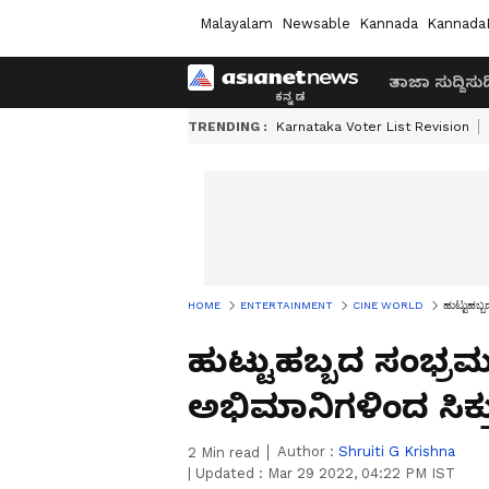
Malayalam
Newsable
Kannada
Kannada
ತಾಜಾ ಸುದ್ದಿ
ಸುದ್
TRENDING :
Karnataka Voter List Revision
HOME
ENTERTAINMENT
CINE WORLD
ಹುಟ್ಟುಹಬ್ಬ
ಹುಟ್ಟುಹಬ್ಬದ ಸಂಭ್ರಮದ
ಅಭಿಮಾನಿಗಳಿಂದ ಸಿಕ್ತು 
Author :
Shruiti G Krishna
2
Min read
|
Updated :
Mar 29 2022, 04:22 PM IST