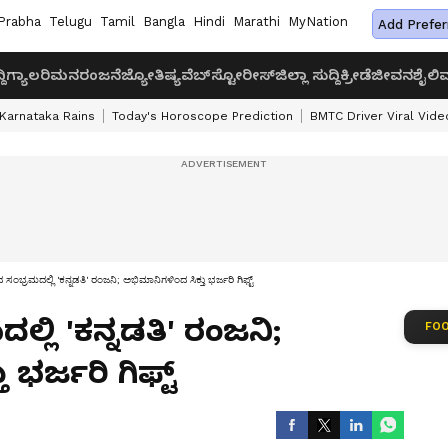
Prabha
Telugu
Tamil
Bangla
Hindi
Marathi
MyNation
Add Prefer
ದಿ
ಗ್ಯಾಲರಿ
ಮನರಂಜನೆ
ಜ್ಯೋತಿಷ್ಯ
ವೆಬ್‌ಸ್ಟೋರೀಸ್
ಜಿಲ್ಲಾ ಸುದ್ದಿ
ಕ್ರೀಡೆ
ಜೀವನಶೈಲಿ
ವ
Karnataka Rains
Today's Horoscope Prediction
BMTC Driver Viral Vide
ದ ಸಂಭ್ರಮದಲ್ಲಿ 'ಕನ್ನಡತಿ' ರಂಜನಿ; ಅಭಿಮಾನಿಗಳಿಂದ ಸಿಕ್ತು ಭರ್ಜರಿ ಗಿಫ್ಟ್
ಲ್ಲಿ 'ಕನ್ನಡತಿ' ರಂಜನಿ;
FOO
ಭರ್ಜರಿ ಗಿಫ್ಟ್