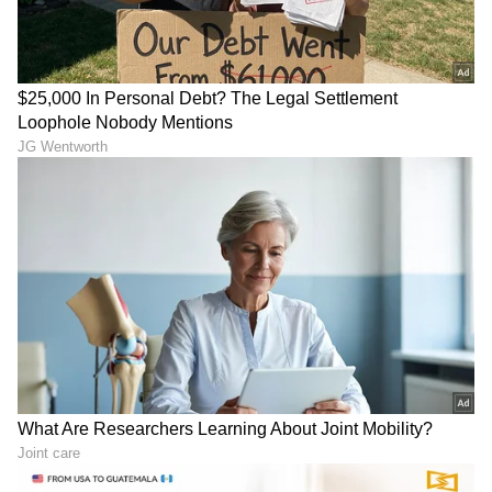
AIADMK ಇಂದು ವಿಜಯ್ ಗೆ ಬೆಂಬಲವಾಗಿ ನಿಂತಿದೆ. ಅಮ್ಮನ
ಕೋಟೆ ಇನ್ನು ಎದ್ದು ನಿಲ್ಲದಷ್ಟು ಬಿದ್ದು ಮಣ್ಣಾಗಿದೆ.
ಹೆಚ್ಚಿನ ಮಾಹಿತಿಗೆ ವಿಡಿಯೋ ನೋಡಿ..