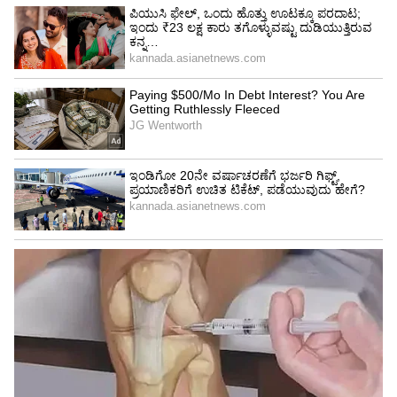
ಎತ್ತಿದ ಕೈ ಅನ್ನೋದು ಇಡೀ ತಮಿಳು ಜಗತ್ತಿಗೆ ಗೊತ್ತು. ವಿಜಯ್
ವಿಷಯದಲ್ಲೂ ಅವತ್ತು ಅದೇ ಆಗಿತ್ತು..