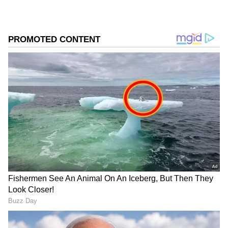
ವಿಶ್ವವಿದ್ಯಾಲಯ, ಧಾರವಾಡದಿಂದ ಕಲಾ ವಿಭಾಗದಲ್ಲಿ ಪದವಿ
ಪಡೆದಿದ್ದೇನೆ. ಸಾಮಾಜಿಕ ಕಳಕಳಿಗೆ ಹೆಚ್ಚಿನ ಆದ್ಯತೆ, ಮಾನವೀಯತೆಗೆ
ಮೊದಲ ಪ್ರಾಶಸ್ತ್ಯ.
Related Articles
Dileep Raj: 'ಅವನೇ ನಮ್ಮ ತಂಡದಲ್ಲಿ ಮೊದಲು
ಹೀರೋ ಆಗಿದ್ದು'.. ಓಲ್ಡನ್ ಡೇಸ್ ನೆನೆದ 'ಗೋಲ್ಡನ್‌
ಸ್ಟಾರ್‌ʼಗಣೇಶ್‌
ಚೆನ್ನೈ ಬಿಟ್ಟು ಮುಂಬೈನಲ್ಲಿ ಮನೆ ಮಾಡಿರುವ 'ಕರುಪ್ಪು'
ನಟ ಸೂರ್ಯ ಒಟ್ಟೂ ಆಸ್ತಿ ಎಷ್ಟು ಗೊತ್ತಾ?
DOWNLOAD APP