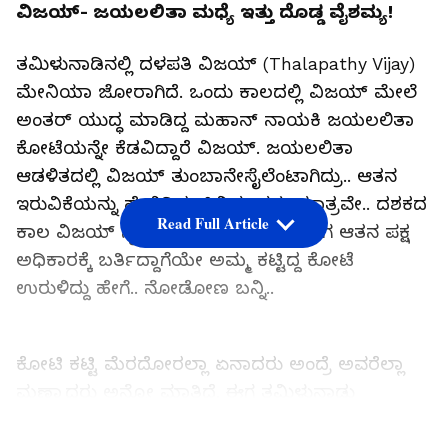
ವಿಜಯ್​- ಜಯಲಲಿತಾ ಮಧ್ಯೆ ಇತ್ತು ದೊಡ್ಡ ವೈಶಮ್ಯ!
ತಮಿಳುನಾಡಿನಲ್ಲಿ ದಳಪತಿ ವಿಜಯ್ (Thalapathy Vijay)
ಮೇನಿಯಾ ಜೋರಾಗಿದೆ. ಒಂದು ಕಾಲದಲ್ಲಿ ವಿಜಯ್​​ ಮೇಲೆ
ಅಂತರ್ ಯುದ್ಧ ಮಾಡಿದ್ದ ಮಹಾನ್ ನಾಯಕಿ ಜಯಲಲಿತಾ
ಕೋಟೆಯನ್ನೇ ಕೆಡವಿದ್ದಾರೆ ವಿಜಯ್. ಜಯಲಲಿತಾ
ಆಡಳಿತದಲ್ಲಿ ವಿಜಯ್ ತುಂಬಾನೇ​ಸೈಲೆಂಟಾಗಿದ್ರು.. ಆತನ
ಇರುವಿಕೆಯನ್ನು ಹೇಳ್ತಿದಿದ್ದು ಸಿನಿಮಾಗಳು ಮಾತ್ರವೇ.. ದಶಕದ
Read Full Article
ಕಾಲ ವಿಜಯ್​​ ಸೈಲೆಂಟಾಗಿದಿದ್ದು ಏಕೆ..? ಇದೀಗ ಆತನ ಪಕ್ಷ
ಅಧಿಕಾರಕ್ಕೆ ಬರ್ತಿದ್ದಾಗೆಯೇ ಅಮ್ಮ ಕಟ್ಟಿದ್ದ ಕೋಟೆ
ಉರುಳಿದ್ದು ಹೇಗೆ.. ನೋಡೋಣ ಬನ್ನಿ..
ಕೋಟಿ ಕಟ್ಟಿ ಮೆರದೋರಲ್ಲಾ ಏನಾದರು ಅಂದ್ರೆ ಅವರೆಲ್ಲಾ
ಮಣ್ಣಾದರು ಅನ್ನೋ ಮಾತಿದೆ. ಈಗ ತಮಿಳುನಾಡು
ರಾಜಕೀಯ ಚದುರಂಗದಾಟದಲ್ಲಿ ಇದು ಅಕ್ಷರಶಹ ನಿಜ ಆಗ್ತಿದೆ.
LATEST VIDEOS