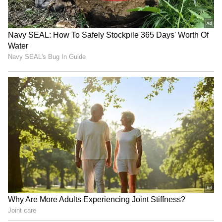
Trade Deal | Party Rounds
ನಟ ವಿಜಯ್ ಹಾಗೂ ಜಯಲಲಿತಾ ಅವರ ನೇತೃತ್ವದ
AIADMK ಸರ್ಕಾರದ ನಡುವಿನ ಸಂಘರ್ಷ ತಮಿಳುನಾಡು
ರಾಜಕೀಯ ಹಾಗೂ ಸಿನಿಮಾ ಲೋಕದವ್ರಿಗೆ ಗೊತ್ತಿರುವ
ವಿಷ್ಯವೇ.. ಈ ಇಬ್ಬರ ನಡ್ವೆ ಫೈಟ್​​ ಶುರುವಾಗಿದ್ದಕ್ಕೆ ಕಾರಣ ಆ
ಒಂದು ಸಿನಿಮಾದ ಟೈಟಲ್​ಹಾಗೂ ಹಾಡು.. ಅದೊಂದು
ಕಾರಣಕ್ಕೆ ವಿಜಯ್​​ ದಶಕದ ಹಿಂದೆ ಸಾಕಷ್ಟು ಅವಮಾನ
ಹಾಗೂ ಅಡೆತಡೆಗಳನ್ನು ಅನುಭವಿಸಿದ್ದಾರೆ..
ಚೆನ್ನೈನ ನೆಹರೂ ಸ್ಟೇಡಿಯಂನಲ್ಲಿ 2013ಕ್ಕೆ ಭಾರತೀಯ
ಚಿತ್ರರಂಗ 100 ವರ್ಷ ಪೂರೈಸಿದ ಹಿನ್ನೆಲೆಯಲ್ಲಿ ಅದ್ದೂರಿ
ಕಾರ್ಯಕ್ರಮವನ್ನು ಆಯೋಜಿಸಲಾಗಿತ್ತು. ಅವತ್ತು
ತಮಿಳುನಾಡಿನ ಸಿಎಂ ಆಗಿದ್ದವರು ಜಯಲಲಿತಾ. ರಾಜಕೀಯ
ವಿಷಯಕ್ಕೆ ಬಂದರೆ ತಮ್ಮ ವೈರಿಗಳನ್ನು ಅವಮಾನಿಸುವುದರಲ್ಲಿ
ಹಾಗೂ ರಾಜಕೀಯವಾಗಿ ಮುಗಿಸುವುದರಲ್ಲಿ ಜಯಲಲಿತಾ