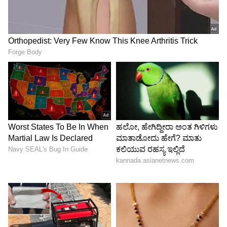
ತಲೈವಾ ಸಿನಿಮಾ ಹಾಡಿನ ಸಾಲು.. ಕೆರಳಿದ್ದ ಪುರುಚ್ಚಿ
ತಲೈವಿ..!
ಆಗಷ್ಟೇ ದಳಪತಿ ವಿಜಯ್ ನಟನೆಯ ತಲೈವಾ ಸಿನಿಮಾ
ರಿಲೀಸ್ ಆಗಿತ್ತು. ಇಡೀ ಚಿತ್ರ ವಿಜಯ್ ರಾಜಕೀಯ
ಪ್ರವೇಶಿಸುವ ಮಹತ್ವಾಕಾಂಕ್ಷೆಯನ್ನು ಸ್ಪಷ್ಟವಾಗಿ ತೋರಿಸಿತ್ತು.
ಈ ಸಿನಿಮಾದಲ್ಲಿ ಹಾಡಿನಲ್ಲಿ ಮುಂದೊಂದು ದಿನ ನಾನೇ ಸಿಎಂ
ಅನ್ನೋ ಸಾಲುಗಳಿದ್ವು.. ಇದಿಷ್ಟು ಸಾಕಿತ್ತು ಜಯಲಲಿತಾ
ವಿಜಯ್ ಮೇಲೆ ಧ್ವೇಷ ಕಾರೋಕೆ ಕಾರಣ. ಆಗ ಚಿತ್ರರಂಗದ
ಶತಮಾನೋತ್ಸವ ಸಮಾರಂಭದಲ್ಲಿ ವಿಜಯ್ ರನ್ನು
ಅವಮಾನಿಸಿಯೇ ಬಿಟ್ಟಿದ್ರು ಪುರುಚ್ಚಿ ತಲೈವಿ...
ಬಿಗ್​ ಸ್ಟಾರ್​ ವಿಜಯ್​​ಗೆ ಜಯಲಲಿತಾರಿಂದ ಆಗಿತ್ತು
ಅವಮಾನ..!
ಅವತ್ತಿಗೆ ಬಿಗ್​​ ಸ್ಟಾರ್​​ ಆಗಿದ್ದ ವಿಜಯ್, ಸಾಕಷ್ಟು ಹಿಟ್​​