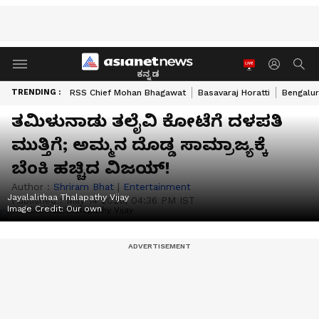
ಕನ್ನಡ
TRENDING :
RSS Chief Mohan Bhagawat
Basavaraj Horatti
Bengalur
ತಮಿಳುನಾಡು ತಲೈವಿ ಕೋಟೆಗೆ ದಳಪತಿ
ಮುತ್ತಿಗೆ; ಅಮ್ಮನ ದೊಡ್ಡ ಸಾಮ್ರಾಜ್ಯಕ್ಕೆ
ಬೆಂಕಿ ಹಚ್ಚಿದ ವಿಜಯ್!
Author :
Shriram Bhat
|
Entertainment
Jayalalithaa Thalapathy Vijay
Published :
May 14 2026, 04:36 PM IST
Image Credit:
Our own