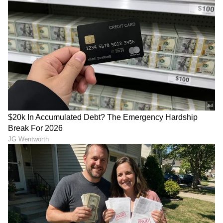
ಬಿಡುಗಡೆಗೆಯನ್ನೇ ನಿಲ್ಲಿಸಿತ್ತು. ಯಾಕಂದ್ರೆ ತಲೈವಾ ಸಿನಿಮಾದ
ಸಾಲುಗಳು ವಿಜಯ್ ರಾಜಕೀಯ ಪ್ರವೇಶದ ಮುನ್ಸೂಚನೆ
ಅಂತಾನೇ ಭಾವಿಸಲಾಗಿತ್ತು.
ವಿಜಯ್​ ಬೇಟಿಗೆ ಅವಕಾಶ ಕೊಟ್ಟಿರಲಿಲ್ಲ ಜಯಲಲಿತಾ..!
ತಲೈವಾ ಸಿನಿಮಾ ಬಿಡುಗಡೆಗೆ ತೊಂದರೆ ಆದಾಗ ದಳಪತಿ
ವಿಜಯ್ ಅಂದಿನ ಮುಂಖ್ಯಮಂತ್ರಿ ಜಯಲಲಿತಾರನ್ನ ಬೇಟಿ
ಮಾಡೋದಕ್ಕೆ ಭಾರಿ ಪ್ರಯತ್ನ ಪಟ್ಟಿದ್ರು. ಆದ್ರೆ ಅವತ್ತು
ಜಯಲಲಿತಾ ಅದಕ್ಕೆ ಅವಕಾಶವನ್ನೇ ಕೊಟ್ಟಿರಲಿಲ್ಲ. ಕೊನೆಗೆ
ವಿಜಯ್ ವಿಡಿಯೋ ಮೂಲಕ ಸರ್ಕಾರಕ್ಕೆ ಮನವಿ
ಮಾಡಿಕೊಳ್ಳಬೇಕಾಯಿತು. ಕೊನೆಗೆ ತಲೈವಾ ಸಿನಿಮಾ ಬೇರೆ
ಎಲ್ಲಾ ರಾಜ್ಯಗಳಲ್ಲೂ ರಿಲೀಸ್ ಆದ ಮೇಲೆ ತಮಿಳುನಾಡಿನಲ್ಲಿ
ಬಿಡುಗಡೆಗೆ ಅವಕಾಶ ಸಿಕ್ತು. ಭಟ್ ಈಗ ವಿಜಯ್​ ಆಟ
ಶುರುವಾಗಿದೆ. ಅಮ್ಮ ಕಟ್ಟಿ ಬಿಟ್ಟು ಹೋದ ದೊಡ್ಡ ಪಕ್ಷ