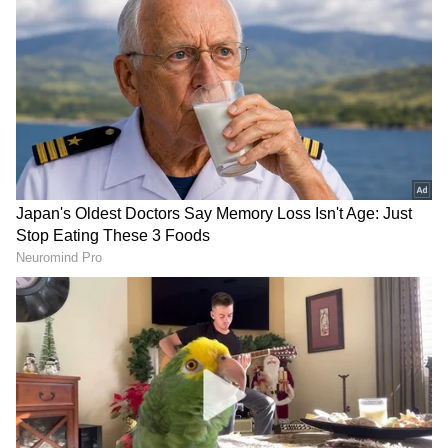
ಕನ್ನಡ ಸಿನಿಮಾ (
Kannada Cinema News
), ಟಿವಿ
ಕಾರ್ಯಕ್ರಮಗಳು (
Kannada TV Shows
), ಸೆಲೆಬ್ರಿಟಿ
ಸುದ್ದಿಗಳು ಮತ್ತು ಇತ್ತೀಚಿನ ಸುದ್ದಿಗಳಿಗಾಗಿ ಏಷ್ಯಾನೆಟ್
ಸುವರ್ಣ ನ್ಯೂಸ್‌ನಲ್ಲಿ ಮನರಂಜನಾ ವಿಭಾಗ ನೋಡಿ.
ಸಿನಿಮಾ ವಿಮರ್ಶೆಗಳು (
Kannada Movies Review
),
ತಾರೆಯರ ಸಂದರ್ಶನಗಳು, ಧಾರಾವಾಹಿ ಅಪ್‌ಡೇಟ್ಸ್‌,
ತೆರೆಮರೆಯ ಕಥೆಗಳು,
OTT ರಿಲೀಸ್‌
ಗಳ ಬಗ್ಗೆ
ಮಾಹಿತಿಯೂ ಇಲ್ಲಿದೆ.
ತಮಿಳುನಾಡು ತಲೈವಿ ಕೋಟೆಗೆ ದಳಪತಿ ಮುತ್ತಿಗೆ;
ಅಮ್ಮನ ದೊಡ್ಡ ಸಾಮ್ರಾಜ್ಯಕ್ಕೆ ಬೆಂಕಿ ಹಚ್ಚಿದ ವಿಜಯ್!
ಹೌದು, ದಳಪತಿ ವಿಜಯ್​ ತಮಿಳುನಾಡು ರಾಜಕೀಯದಲ್ಲಿ
ಈಗಷ್ಟೆ ಜನ್ಮ ತಾಳಿದ್ದಾರೆ. ಆದ್ರೆ ವಿಜಯ್ ಉದಯದಿಂದ
ತಮಿಳರ ಅಮ್ಮ ಜಯಲಲಿತಾ ಕಣ್ಣಿಟ್ಟು ಕಾಪಾಡಿದ್ದ ದೊಡ್ಡ
ಸಾಮ್ರಾಜ್ಯ ಪತನದ ಅಂಚಿಕೆ ಬಂದಿದೆ. ಯಾಕಂದ್ರೆ ವಿಜಯ್ ರ