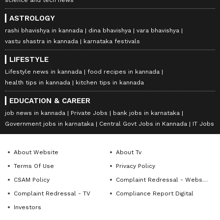
ASTROLOGY
rashi bhavishya in kannada
dina bhavishya
vara bhavishya
vastu shastra in kannada
karnataka festivals
LIFESTYLE
Lifestyle news in kannada
food recipes in kannada
health tips in kannada
kitchen tips in kannada
EDUCATION & CAREER
job news in kannada
Private Jobs
bank jobs in karnataka
Government jobs in karnataka
Central Govt Jobs in Kannada
IT Jobs
About Website
About Tv
Terms Of Use
Privacy Policy
CSAM Policy
Complaint Redressal - Website
Complaint Redressal - TV
Compliance Report Digital
Investors