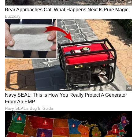
ಚಿತ್ರರಂಗದ ಒಂದು ಸುವರ್ಣ ಅಧ್ಯಾಯ ಮುಕ್ತಾಯಗೊಂಡಿದೆ.
ಅವರ ಸಿನಿಮಾಗಳು ಮತ್ತು ಅವರ ಸೃಜನಶೀಲತೆ ಎಂದೆಂದಿಗೂ
ಅಮರ.