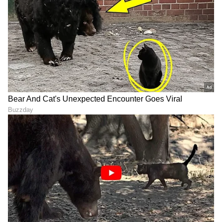
ತಾರೆಯರ ಕಂಬನಿ:
ಭಾರತಿರಾಜ ಅವರ ನಿಧನಕ್ಕೆ ನಟಿ ಖುಷ್ಬೂ ಸುಂದರ್ ಅತ್ಯಂತ
ಭಾವನಾತ್ಮಕವಾಗಿ ಪ್ರತಿಕ್ರಿಯಿಸಿದ್ದಾರೆ. "ನನ್ನ ಪ್ರೀತಿಯ
ನಿರ್ದೇಶಕರು ಇನ್ನು ಮುಂದೆ ಇಲ್ಲ ಎಂದು ಕೇಳಲು
ನೋವಾಗುತ್ತಿದೆ. ಅವರು ಯಾವಾಗಲೂ ನನ್ನನ್ನು 'ಎರಡು
ಜುಟ್ಟು ಹಾಕಿಕೊಂಡು ಬಾ, ನಿನ್ನನ್ನು ಇಟ್ಟುಕೊಂಡು ಒಂದು
ಸಿನಿಮಾ ಮಾಡಬೇಕು' ಎನ್ನುತ್ತಿದ್ದರು. ಅವರ ಆ ಮಾತು ಈಗ
ನನಸಾಗದ ಕನಸಾಗಿಯೇ ಉಳಿಯಿತು" ಎಂದು ಎಕ್ಸ್ (ಟ್ವಿಟ್ಟರ್)
ನಲ್ಲಿ ಬರೆದುಕೊಂಡಿದ್ದಾರೆ.
ತಮಿಳು ಚಿತ್ರ ನಿರ್ಮಾಪಕರ ಮಂಡಳಿಯ ಮಾಜಿ
ಅಧ್ಯಕ್ಷರಾಗಿದ್ದ ಭಾರತಿರಾಜ ಅವರ ನಿಧನದಿಂದ ಭಾರತೀಯ