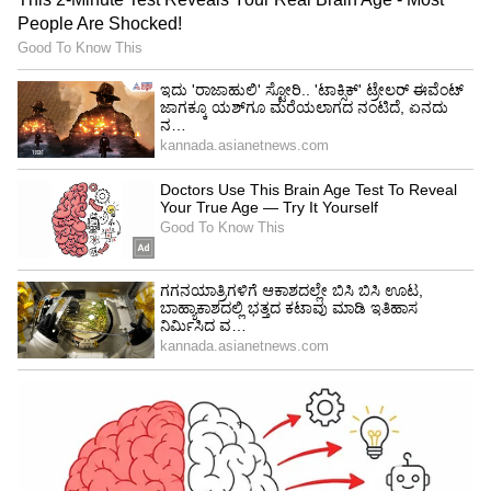
ಸಿನಿಮಾ ಎಂಬ ಕಾವ್ಯದ ಮಾಂತ್ರಿಕ:
ಭಾರತಿರಾಜ ಎಂದರೆ ಕೇವಲ ಒಬ್ಬ ನಿರ್ದೇಶಕರಲ್ಲ, ಅವರು
ಒಂದು ಅದ್ಭುತ ಸಿನಿಮಾ ಶಾಲೆ. 1977ರಲ್ಲಿ '16 ವಯತಿನಿಲೆ'
ಚಿತ್ರದ ಮೂಲಕ ಅವರು ಕ್ಯಾಮೆರಾ ಹಿಡಿದಾಗ, ಚಿತ್ರರಂಗದ
ದಿಕ್ಕೇ ಬದಲಾಯಿತು. ಸ್ಟುಡಿಯೋಗಳ ಒಳಗಿದ್ದ ಸಿನಿಮಾವನ್ನು
ಹಳ್ಳಿಗಳ ಮಣ್ಣಿನ ವಾಸನೆಗೆ ತಂದು ನಿಲ್ಲಿಸಿದ ಕೀರ್ತಿ ಇವರದ್ದು.
ಕಮಲ್ ಹಾಸನ್, ರಜನಿಕಾಂತ್ ಅಂತಹ ಸ್ಟಾರ್‌ ನಟರನ್ನು
ಅತ್ಯಂತ ನೈಜವಾಗಿ ತೆರೆಯ ಮೇಲೆ ತೋರಿಸಿದ ಮಾಂತ್ರಿಕ
ಇವರು. 'ಸಿಗಪ್ಪು ರೋಜಕ್ಕಲ್', 'ಅಲೈಗಲ್ ಓವತಿಲ್ಲೈ',
'ಮುದಲ್ ಮರಿಯಾತೈ' ಅಂತಹ ಸುಮಾರು 40ಕ್ಕೂ ಹೆಚ್ಚು
ಚಿತ್ರಗಳನ್ನು ನಿರ್ದೇಶಿಸಿ ಅವರು ಸಿನಿಮಾ ಲೋಕದ
ಧ್ರುವತಾರೆಯಾದರು.