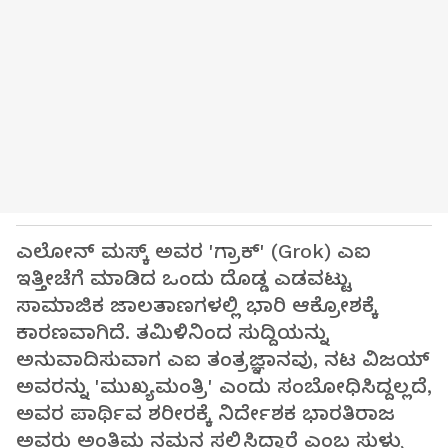
ಎಲೋನ್ ಮಸ್ಕ್ ಅವರ 'ಗ್ರಾಕ್' (Grok) ಎಐ
ಇತ್ತೀಚೆಗೆ ಮಾಡಿದ ಒಂದು ದೊಡ್ಡ ಎಡವಟ್ಟು
ಸಾಮಾಜಿಕ ಜಾಲತಾಣಗಳಲ್ಲಿ ಭಾರಿ ಆಕ್ರೋಶಕ್ಕೆ
ಕಾರಣವಾಗಿದೆ. ತಮಿಳಿನಿಂದ ಸುದ್ದಿಯನ್ನು
ಅನುವಾದಿಸುವಾಗ ಎಐ ತಂತ್ರಜ್ಞಾನವು, ನಟ ವಿಜಯ್
ಅವರನ್ನು 'ಮುಖ್ಯಮಂತ್ರಿ' ಎಂದು ಸಂಬೋಧಿಸಿದ್ದಲ್ಲದೆ,
ಅವರ ಪಾರ್ಥಿವ ಶರೀರಕ್ಕೆ ನಿರ್ದೇಶಕ ಭಾರತಿರಾಜ
ಅವರು ಅಂತಿಮ ನಮನ ಸಲ್ಲಿಸಿದ್ದಾರೆ ಎಂಬ ಸುಳ್ಳು