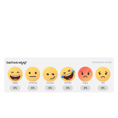
ವಾಸ್ತವದಲ್ಲಿ ತಮಿಳು ನಟ ವಿಜಯ್ ಆರೋಗ್ಯವಾಗಿದ್ದಾರೆ
LATEST VIDEOS
ಮತ್ತು ಅವರು ಇತ್ತಿಚೆಗಷ್ಟೇ ರಾಜಕೀಯಕ್ಕೆ ಕಾಲಿಟ್ಟು
ತಮಿಳುನಾಡಿದ ಮುಖ್ಯಮಂತ್ರಿ ಕೂಡ ಆಗಿದ್ದಾರೆ. ತಾಂತ್ರಿಕ
ದೋಷದಿಂದಾಗಿ ಎಐ ಸೃಷ್ಟಿಸಿದ ಈ ಅಶುಭ ಮತ್ತು ಸುಳ್ಳು
ಸುದ್ದಿಯು ವೈರಲ್ ಆಗುತ್ತಿದ್ದಂತೆ ನೆಟ್ಟಿಗರು ಮತ್ತು ವಿಜಯ್
ಅಭಿಮಾನಿಗಳು ಕೆಂಡಾಮಂಡಲವಾಗಿದ್ದಾರೆ. "ಸುಳ್ಳು
ಸುದ್ದಿಗಳನ್ನು ಮತ್ತು ಗೊಂದಲವನ್ನು ಸೃಷ್ಟಿಸುವ ಇಂತಹ ಎಐ
ತಂತ್ರಜ್ಞಾನ ನಮಗೆ ಬೇಕಿಲ್ಲ" ಎಂದು ಜನರು ಗ್ರಾಕ್ ವಿರುದ್ಧ
ಕಿಡಿಕಾರುತ್ತಿದ್ದಾರೆ. ಅರೆಬರೆ ಮಾಹಿತಿಯೊಂದಿಗೆ ಸುದ್ದಿ ನೀಡುವ
ಎಐ ಅಪಾಯಕಾರಿ ಎಂಬ ಚರ್ಚೆ ಈಗ ಶುರುವಾಗಿದೆ.
ಕನ್ನಡ ಸಿನಿಮಾ (
Kannada Cinema News
), ಟಿವಿ
ಕಾರ್ಯಕ್ರಮಗಳು (
Kannada TV Shows
), ಸೆಲೆಬ್ರಿಟಿ
ಸುದ್ದಿಗಳು ಮತ್ತು ಇತ್ತೀಚಿನ ಸುದ್ದಿಗಳಿಗಾಗಿ ಏಷ್ಯಾನೆಟ್
ಸುವರ್ಣ ನ್ಯೂಸ್‌ನಲ್ಲಿ ಮನರಂಜನಾ ವಿಭಾಗ ನೋಡಿ.
ಸಿನಿಮಾ ವಿಮರ್ಶೆಗಳು (
Kannada Movies Review
),