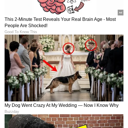
ಕಾವ್ಯಾತ್ಮಕ ಗುಣಗಳು ಭಾರತಿರಾಜ ಅವರ ಚಿತ್ರಗಳಲ್ಲೂ
ಮಿನುಗುತ್ತಿದ್ದವು. ದುರಾದೃಷ್ಟವಶಾತ್ ಅವರು ನೇರವಾಗಿ
ಕನ್ನಡದಲ್ಲಿ ಯಾವುದೇ ಸಿನಿಮಾ ನಿರ್ದೇಶಿಸದಿದ್ದರೂ,
ಸ್ಯಾಂಡಲ್‌ವುಡ್‌ನ ಅನೇಕ ತಂತ್ರಜ್ಞರಿಗೆ ಅವರು
ಸ್ಪೂರ್ತಿಯಾಗಿದ್ದರು.
ಕುಗ್ಗಿಸಿದ ವೈಯಕ್ತಿಕ ದುಃಖ:
ತನಿಖಾ ಮೂಲಗಳ ಪ್ರಕಾರ, ಕಳೆದ ಮಾರ್ಚ್‌ನಲ್ಲಿ ಅವರ ಪುತ್ರ
ಮನೋಜ್ ಅವರ ಅಕಾಲಿಕ ನಿಧನವು ಭಾರತಿರಾಜ ಅವರನ್ನು
ಮಾನಸಿಕವಾಗಿ ಮತ್ತು ದೈಹಿಕವಾಗಿ ಬಹಳಷ್ಟು ಕುಗ್ಗಿಸಿತ್ತು.
ಪುತ್ರನ ಅಗಲಿಕೆಯ ನಂತರ ಅವರ ಆರೋಗ್ಯದಲ್ಲಿ
ಏರುಪೇರಾಗಿ, ಹೃದಯ ಸಂಬಂಧಿ ಸಮಸ್ಯೆಗಳು
ಕಾಣಿಸಿಕೊಂಡಿದ್ದವು ಎನ್ನಲಾಗಿದೆ.