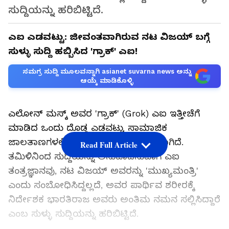
ಸುದ್ದಿಯನ್ನು ಹರಿಬಿಟ್ಟಿದೆ.
ಎಐ ಎಡವಟ್ಟು: ಜೀವಂತವಾಗಿರುವ ನಟ ವಿಜಯ್ ಬಗ್ಗೆ
ಸುಳ್ಳು ಸುದ್ದಿ ಹಬ್ಬಿಸಿದ 'ಗ್ರಾಕ್' ಎಐ!
ಸಮಗ್ರ ಸುದ್ದಿ ಮೂಲವನ್ನಾಗಿ asianet suvarna news ಅನ್ನು
ಆಯ್ಕೆ ಮಾಡಿಕೊಳ್ಳಿ
ಎಲೋನ್ ಮಸ್ಕ್ ಅವರ 'ಗ್ರಾಕ್' (Grok) ಎಐ ಇತ್ತೀಚೆಗೆ
ಮಾಡಿದ ಒಂದು ದೊಡ್ಡ ಎಡವಟ್ಟು ಸಾಮಾಜಿಕ
ಜಾಲತಾಣಗಳಲ್ಲಿ ಭಾರಿ ಆಕ್ರೋಶಕ್ಕೆ ಕಾರಣವಾಗಿದೆ.
Read Full Article
ತಮಿಳಿನಿಂದ ಸುದ್ದಿಯನ್ನು ಅನುವಾದಿಸುವಾಗ ಎಐ
ತಂತ್ರಜ್ಞಾನವು, ನಟ ವಿಜಯ್ ಅವರನ್ನು 'ಮುಖ್ಯಮಂತ್ರಿ'
ಎಂದು ಸಂಬೋಧಿಸಿದ್ದಲ್ಲದೆ, ಅವರ ಪಾರ್ಥಿವ ಶರೀರಕ್ಕೆ
ನಿರ್ದೇಶಕ ಭಾರತಿರಾಜ ಅವರು ಅಂತಿಮ ನಮನ ಸಲ್ಲಿಸಿದ್ದಾರೆ
ಎಂಬ ಸುಳ್ಳು ಸುದ್ದಿಯನ್ನು ಹರಿಬಿಟ್ಟಿದೆ.