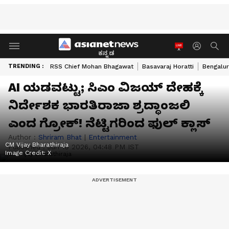
ಕನ್ನಡ
TRENDING :
RSS Chief Mohan Bhagawat
Basavaraj Horatti
Bengalur
AI ಯಡವಟ್ಟು; ಸಿಎಂ ವಿಜಯ್ ದೇಹಕ್ಕೆ
ನಿರ್ದೇಶಕ ಭಾರತಿರಾಜಾ ಶ್ರದ್ಧಾಂಜಲಿ
ಎಂದ ಗ್ರೋಕ್! ನೆಟ್ಟಿಗರಿಂದ ಫುಲ್ ಕ್ಲಾಸ್
Author :
Shriram Bhat
|
Entertainment
CM Vijay Bharathiraja
Published :
Jun 10 2026, 04:48 PM IST
Image Credit:
X