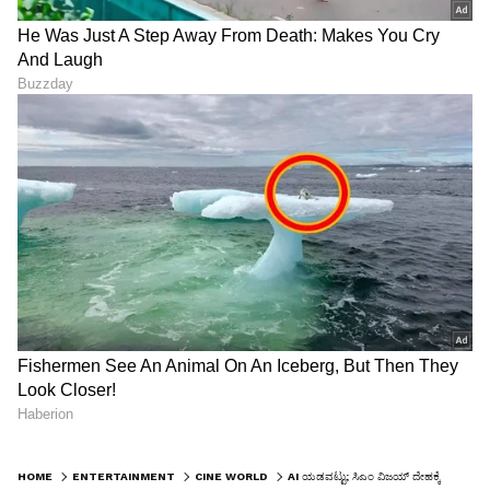
HOME
ENTERTAINMENT
CINE WORLD
AI ಯಡವಟ್ಟು; ಸಿಎಂ ವಿಜಯ್ ದೇಹಕ್ಕೆ ನಿರ್ದೇಶಕ ಭಾರತಿರಾಜಾ ಶ್ರದ್ಧಾಂಜಲಿ ಎಂದ ಗ್ರೋಕ್! ನೆಟ್ಟಿಗರಿಂದ ಫುಲ್ ಕ್ಲಾಸ್