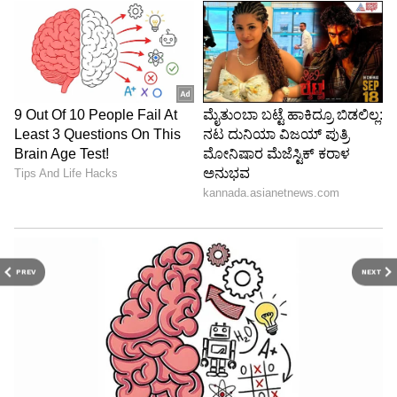
ಕನ್ನಡದ ನಂಟು ಮತ್ತು ಪುಟ್ಟಣ್ಣ ಕಣಗಾಲ್:
PREV
NEXT
ಭಾರತಿರಾಜ ಅವರಿಗೂ ಮತ್ತು ಕರ್ನಾಟಕಕ್ಕೂ ಒಂದು
ಅವಿನಾಭಾವ ಸಂಬಂಧವಿತ್ತು. ಅವರು ತಮ್ಮ ವೃತ್ತಿಜೀವನದ
ಆರಂಭದ ದಿನಗಳಲ್ಲಿ ಕನ್ನಡದ ಶ್ರೇಷ್ಠ ನಿರ್ದೇಶಕ ಪುಟ್ಟಣ್ಣ
ಕಣಗಾಲ್ ಅವರ ಬಳಿ ಸಹಾಯಕ ನಿರ್ದೇಶಕರಾಗಿ ಕೆಲಸ
ಮಾಡಿದ್ದರು. ಪುಟ್ಟಣ್ಣ ಅವರ ಚಿತ್ರಗಳಲ್ಲಿದ್ದ ಆ ನೈಜತೆ ಮತ್ತು