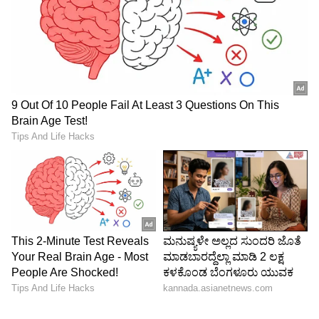
ನಿರ್ದೇಶನದ ಜೊತೆ ನಟನೆಯಲ್ಲೂ ಅಪ್ರತಿಮ:
ನಿರ್ದೇಶಕನಾಗಿ ಗೆದ್ದ ಭಾರತಿರಾಜ ಅವರು ಮಣಿರತ್ನಂ ಅವರ
'ಆಯುತ ಎಳುತ್ತು' ಚಿತ್ರದ ಮೂಲಕ ನಟನಾಗಿಯೂ ಸೈ
ಎನಿಸಿಕೊಂಡರು. ಇತ್ತೀಚಿನ ವರ್ಷಗಳಲ್ಲಿ ಅವರು
'ತಿರುಚಿತ್ರಂಬಲಂ' ಮತ್ತು ವಿಜಯ್ ಸೇತುಪತಿಯ
'ಮಹಾರಾಜ' ಚಿತ್ರಗಳಲ್ಲಿ ತಮ್ಮ ಅದ್ಭುತ ನಟನೆಯ ಮೂಲಕ
ಇಂದಿನ ತಲೆಮಾರಿನ ಪ್ರೇಕ್ಷಕರನ್ನೂ
ಮಂತ್ರಮುಗ್ಧರನ್ನಾಗಿಸಿದ್ದರು. ಅವರು ನಟಿಸಿದ ಕೊನೆಯ ಚಿತ್ರ
'ಪುಲಾವರ್' ಇನ್ನು ಬಿಡುಗಡೆಯಾಗಬೇಕಿದೆ.