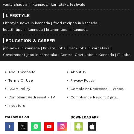
vastu shastra in kannada
karnataka festivals
LIFESTYLE
Lifestyle news in kannada
food recipes in kannada
health tips in kannada
kitchen tips in kannada
EDUCATION & CAREER
job news in kannada
Private Jobs
bank jobs in karnataka
Government jobs in karnataka
Central Govt Jobs in Kannada
IT Jobs
About Website
About Tv
Terms Of Use
Privacy Policy
CSAM Policy
Complaint Redressal - Website
Complaint Redressal - TV
Compliance Report Digital
Investors
FOLLOW US ON
DOWNLOAD APP