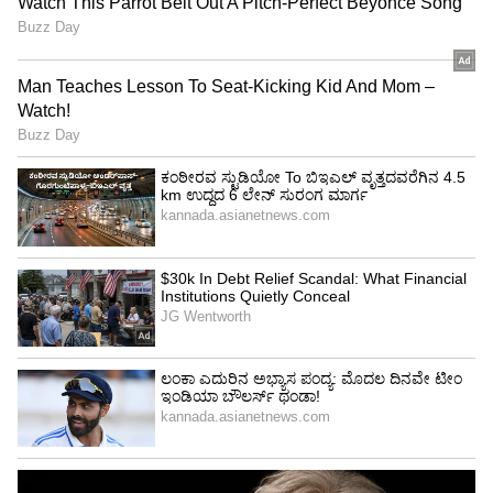
ನೀವ್ ಬಿಡಿ ಎರಡನೇ ಪೂನಂ ಪಾಂಡೆ; ಬಾಲಿವುಡ್ ನಟಿಗೆ
ಹಿಂಗಾ ಅನ್ನೋದಾ?