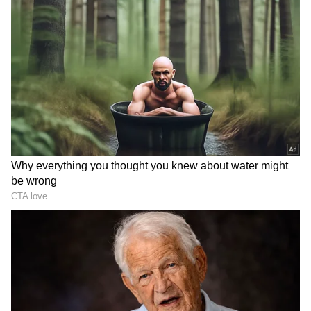
ಇರಲ್ಲ ಎಂದಿದ್ದಾರೆ.
DOWNLOAD APP
RECOMMENDED STORIES