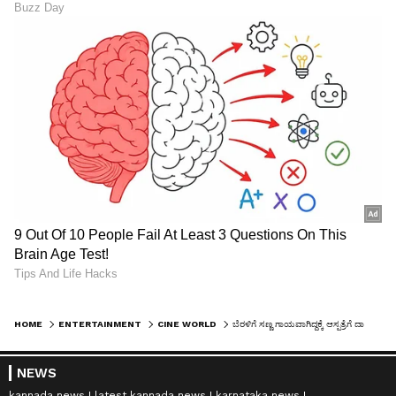
HOME
ENTERTAINMENT
CINE WORLD
ಬೆರಳಿಗೆ ಸಣ್ಣ ಗಾಯವಾಗಿದ್ದಕ್ಕೆ ಆಸ್ಪತ್ರೆಗೆ ದಾಖಲಾದ ನಟಿ; ನೀವು ಭಾರತದ ಮೊದಲ ಮಹಿಳೆ ಎಂದ ನೆಟ್ಟಿಗರು!
NEWS
kannada news
latest kannada news
karnataka news