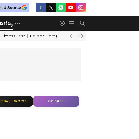
red Source
ಾಣಿಜ್ಯ
 Fitness Test
PM Modi Foreign Travel Expenditure
Valmiki Corporatio
TBALL WC '26
CRICKET