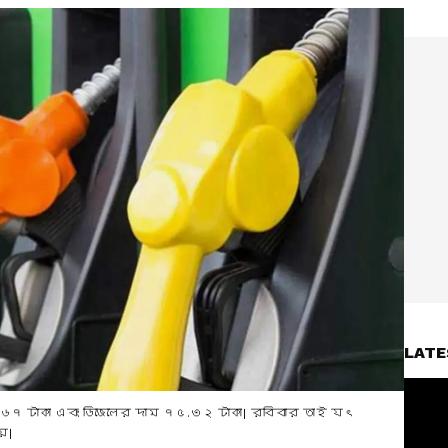
LATE
.৬৭ টাকা এবং ডিজেলের দাম ৭৫.৩২ টাকা। রবিবার তাই যৎ
য়।