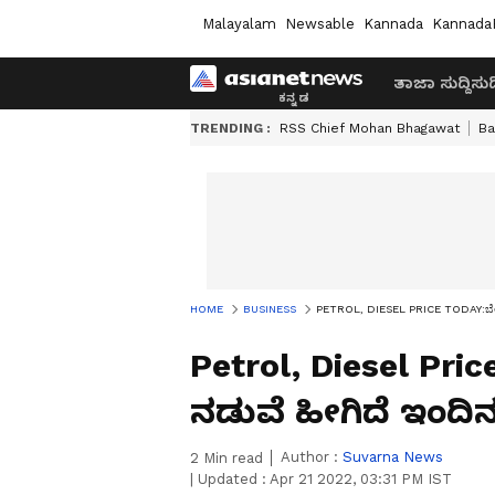
Malayalam
Newsable
Kannada
Kannada
ತಾಜಾ ಸುದ್ದಿ
ಸುದ್
TRENDING :
RSS Chief Mohan Bhagawat
Ba
HOME
BUSINESS
PETROL, DIESEL PRICE TODAY:ಬೆಲೆ 
Petrol, Diesel Pri
ನಡುವೆ ಹೀಗಿದೆ ಇಂದಿ
Author :
Suvarna News
2
Min read
|
Updated :
Apr 21 2022, 03:31 PM IST