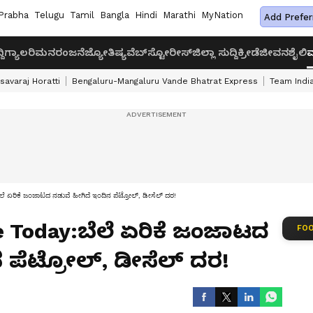
Prabha
Telugu
Tamil
Bangla
Hindi
Marathi
MyNation
Add Prefer
ದಿ
ಗ್ಯಾಲರಿ
ಮನರಂಜನೆ
ಜ್ಯೋತಿಷ್ಯ
ವೆಬ್‌ಸ್ಟೋರೀಸ್
ಜಿಲ್ಲಾ ಸುದ್ದಿ
ಕ್ರೀಡೆ
ಜೀವನಶೈಲಿ
ವ
savaraj Horatti
Bengaluru-Mangaluru Vande Bhatrat Express
Team India
ಏರಿಕೆ ಜಂಜಾಟದ ನಡುವೆ ಹೀಗಿದೆ ಇಂದಿನ ಪೆಟ್ರೋಲ್, ಡೀಸೆಲ್ ದರ!
ce Today:ಬೆಲೆ ಏರಿಕೆ ಜಂಜಾಟದ
FOO
ನ ಪೆಟ್ರೋಲ್, ಡೀಸೆಲ್ ದರ!