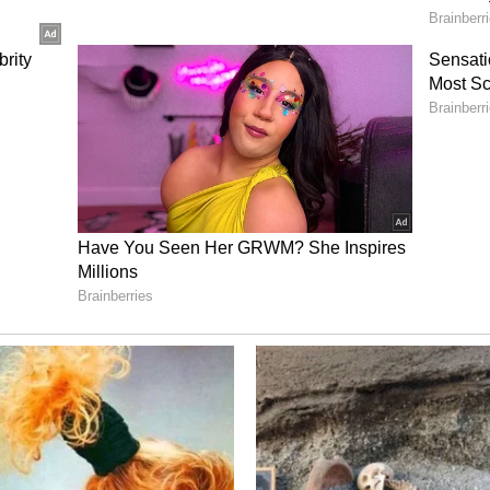
್ ದರಗಳು