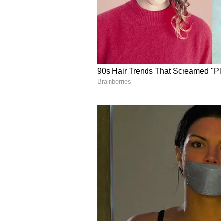
ಬೆಂಗಳೂರು - ರೂ. 94.79
ಬೆಂಗಳೂರು ಗ್ರಾಮಾಂತರ - ರೂ. 94.86
ಬೆಳಗಾವಿ - ರೂ. 94.82
ಬಳ್ಳಾರಿ - ರೂ. 96.56
ಬೀದರ್ - ರೂ. 95.30
ವಿಜಯಪುರ - ರೂ. 95.03
ಚಾಮರಾಜನಗರ - ರೂ. 94.90
ಚಿಕ್ಕಬಳ್ಳಾಪುರ - ರೂ.94.79
ಚಿಕ್ಕಮಗಳೂರು - ರೂ. 95.87
ಚಿತ್ರದುರ್ಗ - ರೂ. 95.94
ದಕ್ಷಿಣ ಕನ್ನಡ - ರೂ. 94.28
ದಾವಣಗೆರೆ - ರೂ. 96.46
ಧಾರವಾಡ - ರೂ. 94.59
ಗದಗ - ರೂ. 95.07
ಕಲಬುರಗಿ - ರೂ. 94.56
ಹಾಸನ - ರೂ. 94.53