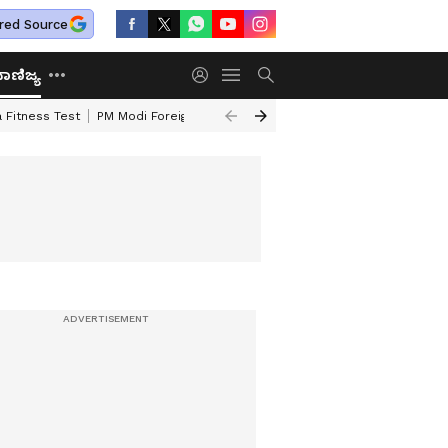
red Source
ಾಣಿಜ್ಯ
 Fitness Test
PM Modi Foreign Travel Expenditure
Valmiki Corporatio