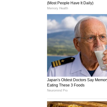
ಶಿವಮೊಗ್ಗ - ರೂ. 103.48
ತುಮಕೂರು - ರೂ. 102.45
ಉಡುಪಿ - ರೂ. 101.46
ಉತ್ತರ ಕನ್ನಡ - ರೂ. 102.54
ಯಾದಗಿರಿ - ರೂ. 102.43
ಕರ್ನಾಟಕದ ಜಿಲ್ಲೆಗಳಲ್ಲಿ ಡಿಸೇಲ್ ದರ
ಬಾಗಲಕೋಟೆ - 88.41
ಬೆಂಗಳೂರು - 87.89
ಬೆಂಗಳೂರು ಗ್ರಾಮಾಂತರ - 87.57
ಬೆಳಗಾವಿ - 87.94
ಬಳ್ಳಾರಿ - 89.68