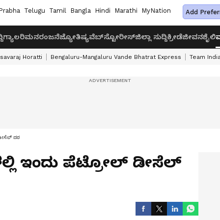
Prabha
Telugu
Tamil
Bangla
Hindi
Marathi
MyNation
Add Prefer
ದಿ
ಗ್ಯಾಲರಿ
ಮನರಂಜನೆ
ಜ್ಯೋತಿಷ್ಯ
ವೆಬ್‌ಸ್ಟೋರೀಸ್
ಜಿಲ್ಲಾ ಸುದ್ದಿ
ಕ್ರೀಡೆ
ಜೀವನಶೈಲಿ
ವ
savaraj Horatti
Bengaluru-Mangaluru Vande Bhatrat Express
Team India
 ಡೀಸೆಲ್ ದರ
ಲ್ಲಿ ಇಂದು ಪೆಟ್ರೋಲ್ ಡೀಸೆಲ್