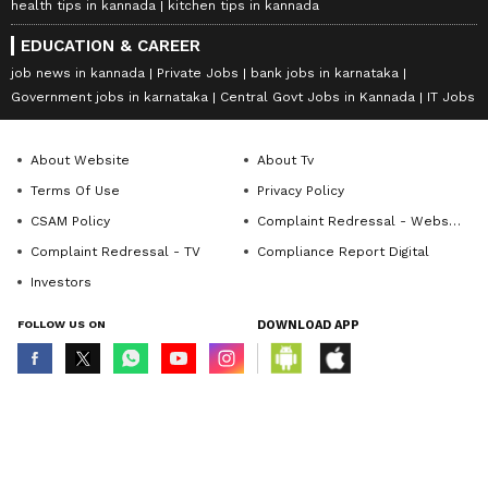
health tips in kannada
kitchen tips in kannada
EDUCATION & CAREER
job news in kannada
Private Jobs
bank jobs in karnataka
Government jobs in karnataka
Central Govt Jobs in Kannada
IT Jobs
About Website
About Tv
Terms Of Use
Privacy Policy
CSAM Policy
Complaint Redressal - Website
Complaint Redressal - TV
Compliance Report Digital
Investors
FOLLOW US ON
DOWNLOAD APP
© Copyright 2026 Asianxt Digital Technologies Private Limited (Formerly
known as Asianet News Media & Entertainment Private Limited) | All Rights
Reserved