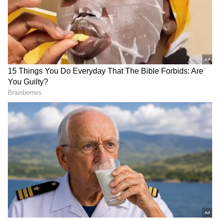
ಸೋಂಕಿತರು, ಕುಟುಂಬಕ್ಕೆ ಈ ಬಾರಿ ಬಜೆಟ್ ನಲ್ಲಿ ತೆರಿಗೆ
ವಿನಾಯ್ತಿ ಘೋಷಿಸುತ್ತಾರಾ?
DOWNLOAD APP
ವ್ಯವಹಾರ (
business ideas in kannada
) ,
ಬ್ಯಾಂಕಿಂಗ್ (
Banking News
), ಹಣಕಾಸು, ಭಾರತೀಯ
ಆರ್ಥಿಕತೆ, ಜಾಗತಿಕ ಮಾರುಕಟ್ಟೆ,
ಷೇರು ಮಾರುಕಟ್ಟೆ
,
ಹೂಡಿಕೆ ಸೇರಿದಂತೆ ಇನ್ನಿತರ ಮತ್ತು ಇತ್ತೀಚಿನ ಹಣಕಾಸಿನ
ಸುದ್ದಿಗಳನ್ನು ಏಷ್ಯಾನೆಟ್ ಸುವರ್ಣ ನ್ಯೂಸ್‌ನಲ್ಲಿ ಓದಿರಿ.