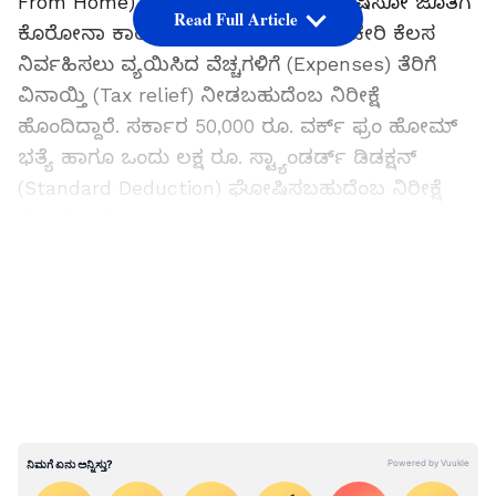
From Home) ಭತ್ಯೆ (Allowance) ಘೋಷಿಸೋ ಜೊತೆಗೆ
Read Full Article
ಕೊರೋನಾ ಕಾರಣದಿಂದ ಮನೆಯಿಂದಲೇ ಕಚೇರಿ ಕೆಲಸ
ನಿರ್ವಹಿಸಲು ವ್ಯಯಿಸಿದ ವೆಚ್ಚಗಳಿಗೆ (Expenses) ತೆರಿಗೆ
ವಿನಾಯ್ತಿ (Tax relief) ನೀಡಬಹುದೆಂಬ ನಿರೀಕ್ಷೆ
ಹೊಂದಿದ್ದಾರೆ. ಸರ್ಕಾರ 50,000 ರೂ. ವರ್ಕ್ ಫ್ರಂ ಹೋಮ್
ಭತ್ಯೆ ಹಾಗೂ ಒಂದು ಲಕ್ಷ ರೂ. ಸ್ಟ್ಯಾಂಡರ್ಡ್ ಡಿಡಕ್ಷನ್
(Standard Deduction) ಘೋಷಿಸಬಹುದೆಂಬ ನಿರೀಕ್ಷೆ
ಹೊಂದಿದ್ದಾರೆ.
LATEST VIDEOS
ಹೆಚ್ಚಿದ ವೆಚ್ಚ
2020ರಿಂದ ಕೋವಿಡ್ -19 ಪೆಂಡಾಮಿಕ್ ಉದ್ಯೋಗಿಗಳ
ಬದುಕಿನ ಮೇಲೆ ಗಂಭೀರ ಪರಿಣಾಮ ಬೀರಿದೆ. ಉದ್ಯೋಗ
ನಷ್ಟ, ವೇತನ ಕಡಿತದಿಂದ ಅನೇಕ ಉದ್ಯೋಗಿಗಳು ಆರ್ಥಿಕ
ಸಂಕಷ್ಟ ಅನುಭವಿಸಿದ್ದರು. ಇನ್ನು ಮನೆಯಿಂದಲೇ ಕೆಲಸ
ಮಾಡಬೇಕಾದ ಅನಿವಾರ್ಯತೆ ಸೃಷ್ಟಿಯಾಗಿರೋದ್ರಿಂದ
ಇಂಟರ್ನೆಟ್ (internet), ಟೆಲಿಫೋನ್ ಬಿಲ್ ಗಳು