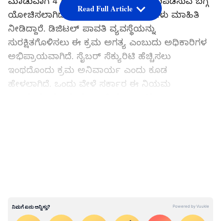
ಮಾಡುವಾಗ 4 ಗಂಟೆಗಳ ಸಮಯಾವಧಿ ನಿಗದಿಪಡಿಸುವ ಬಗ್ಗೆ
Read Full Article
ಯೋಚಿಸಲಾಗಿದೆ ಎಂದು ಸರ್ಕಾರಿ ಅಧಿಕಾರಿಗಳು ಮಾಹಿತಿ
ನೀಡಿದ್ದಾರೆ. ಡಿಜಿಟಲ್ ಪಾವತಿ ವ್ಯವಸ್ಥೆಯನ್ನು
ಸುರಕ್ಷಿತಗೊಳಿಸಲು ಈ ಕ್ರಮ ಅಗತ್ಯ ಎಂಬುದು ಅಧಿಕಾರಿಗಳ
ಅಭಿಪ್ರಾಯವಾಗಿದೆ. ಸೈಬರ್ ಸೆಕ್ಯುರಿಟಿ ಹೆಚ್ಚಿಸಲು
ಇಂಥದೊಂದು ಕ್ರಮ ಅನಿವಾರ್ಯ ಎಂದು ಕೂಡ
ಹೇಳಲಾಗಿದೆ. ಒಂದು ವೇಳೆ ಸರ್ಕಾರ ಈ ನಿಯಮ
ಜಾರಿಗೊಳಿಸಿದ್ರೆ ಇಮಿಡೇಟ್ ಪೇಮೆಂಟ್ ಸರ್ವೀಸ್
(ಐಎಂಪಿಎಸ್), ರಿಯಲ್ ಟೈಮ್ ಗ್ರಾಸ್ ಸೆಟ್ಲಮೆಂಟ್ (ಆರ್
LATEST VIDEOS
ಟಿಜಿಎಸ್) ಹಾಗೂ ಯುನಿಫೈಡ್ ಪೇಮೆಂಟ್ಸ್ ಇಂಟರ್ ಫೇಸ್
(ಯುಪಿಐ) ಮೂಲಕ ಮಾಡುವ ದೊಡ್ಡ ಪ್ರಮಾಣದ ಡಿಜಿಟಲ್
ಪಾವತಿಗಳಿಗೆ ಅನ್ವಯಿಸಲಿದೆ.
ಸಮಗ್ರ ಸುದ್ದಿ ಮೂಲವನ್ನಾಗಿ asianet suvarna news ಅನ್ನು
ಆಯ್ಕೆ ಮಾಡಿಕೊಳ್ಳಿ
ಈ ಯೋಜನೆಯನ್ನು ಯುಪಿಐ ಖಾತೆ ತೆರೆದ ಬಳಿಕ ಮೊದಲ