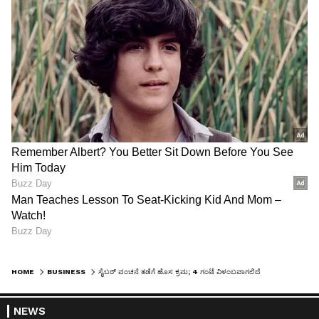
HOME
BUSINESS
ಸೈಬರ್ ವಂಚನೆ ತಡೆಗೆ ಹೊಸ ಕ್ರಮ; 4 ಗಂಟೆ ವಿಳಂಬವಾಗಲಿದೆಯಾ 2000ರೂ. ಮೀರಿದ ಯುಪಿಐ ವಹಿವಾಟು?
NEWS