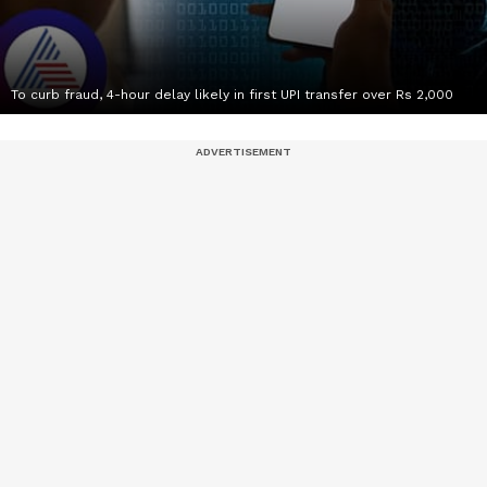
To curb fraud, 4-hour delay likely in first UPI transfer over Rs 2,000