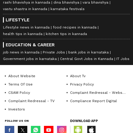
rashi bhavishya in kannada
dina bhavishya
vara bhavishya
vastu shastra in kannada
karnataka festivals
LIFESTYLE
Lifestyle news in kannada
food recipes in kannada
health tips in kannada
kitchen tips in kannada
EDUCATION & CAREER
job news in kannada
Private Jobs
bank jobs in karnataka
Government jobs in karnataka
Central Govt Jobs in Kannada
IT Jobs
About Website
About Tv
Terms Of Use
Privacy Policy
CSAM Policy
Complaint Redressal - Website
Complaint Redressal - TV
Compliance Report Digital
Investors
FOLLOW US ON
DOWNLOAD APP