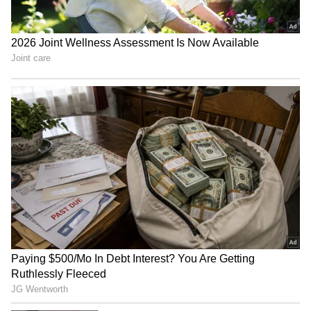
ಪಿಂಚಣಿದಾರರೆ ನ.30ರೊಳಗೆ ಜೀವನ ಪ್ರಮಾಣಪತ್ರ
ಸಲ್ಲಿಕೆ ಮಾಡಿ, ತಡೆಯಿಲ್ಲದೆ ಪಿಂಚಣಿ ಪಡೆಯಿರಿ
ಆನ್ ಲೈನ್ ವಂಚಕರು ವಂಚನೆಗೆ ಹೊಸ ಹೊಸ ವಿಧಾನಗಳನ್ನು
ಬಳಸುವ ಮೂಲಕ ಅಮಾಯಕರ ಖಾತೆಗಳಿಗೆ ಕನ್ನ
ಹಾಕುತ್ತಿದ್ದಾರೆ. ಅದೆಷ್ಟೇ ವಿದ್ಯಾವಂತರಾಗಿದ್ದರೂ ಒಂದು ಕ್ಷಣ
ಮೈ ಮರೆತರೂ ಇಂಥ ವಂಚಕರ ಬಲೆಯಲ್ಲಿ ಸಿಲುಕುವುದು
ಗ್ಯಾರಂಟಿ. ಅದರಲ್ಲೂ ಯುಪಿಐ ಪಾವತಿ ವ್ಯವಸ್ಥೆಯಲ್ಲಿ
ವಂಚನೆಗೊಳಗಾಗುವ ಸಾಧ್ಯತೆ ಹೆಚ್ಚಿರುವ ಕಾರಣ
ನಿಯಂತ್ರಣಕ್ಕೆ ಸರ್ಕಾರ ಮುಂದಾಗಿದೆ.