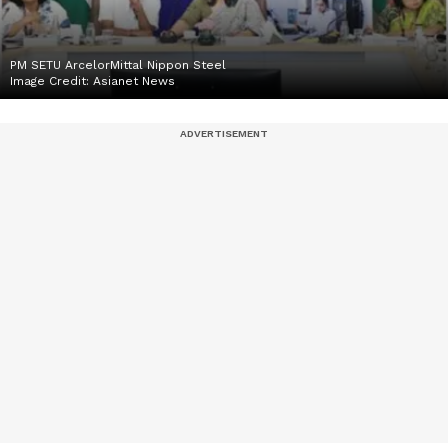
PM SETU ArcelorMittal Nippon Steel
Image Credit:
Asianet News