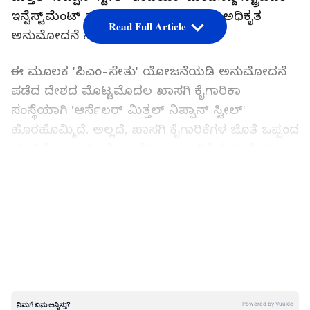
ಇನ್ವೆಸ್ಟ್‌ಮೆಂಟ್ ಪ್ಲ್ಯಾನ್ʼಗೆ ಕೇಂದ್ರದ ಸಮಿತಿ ಅಧಿಕೃತ
Read Full Article
ಅನುಮೋದನೆ ನೀಡಿದೆ.
ಈ ಮೂಲಕ 'ಪಿಎಂ-ಸೇತು' ಯೋಜನೆಯಡಿ ಅನುಮೋದನೆ
ಪಡೆದ ದೇಶದ ಮೊಟ್ಟಮೊದಲ ಖಾಸಗಿ ಕೈಗಾರಿಕಾ
ಸಂಸ್ಥೆಯಾಗಿ 'ಆರ್ಸೆಲರ್ ಮಿತ್ತಲ್ ನಿಪ್ಪಾನ್ ಸ್ಟೀಲ್'
ಹೊರಹೊಮ್ಮಿದೆ. ಅಲ್ಲದೆ, ಖಾಸಗಿ ಕೈಗಾರಿಕೆಗಳ ಜೊತೆ ಒಪ್ಪಂದ
ಮಾಡಿಕೊಂಡು ಈ ಯೋಜನೆಯನ್ನು ಜಾರಿಗೆ ತಂದ ದೇಶದ
ಮೊದಲ ರಾಜ್ಯವಾಗಿ ಆಂಧ್ರಪ್ರದೇಶ ಇತಿಹಾಸ ಬರೆದಿದೆ.
LATEST VIDEOS
ಆರ್ಸೆಲರ್ ಮಿತ್ತಲ್ ನಿಪ್ಪಾನ್ ಸ್ಟೀಲ್ ಇಂಡಿಯಾ ತನ್ನ ಶೈಕ್ಷಣಿಕ
ಪಾಲುದಾರ ಸಂಸ್ಥೆಯಾದ NAMTECH ಜೊತೆಗೂಡಿ ಈ
ಐಟಿಐ ಕ್ಲಸ್ಟರ್ ಅನ್ನು ಅಭಿವೃದ್ಧಿಪಡಿಸಲಿದೆ.