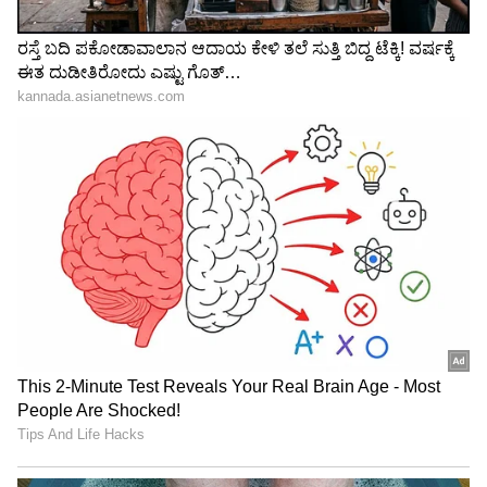
"ರಾಜಕೀಯ ಬೇಡ, ಸಿನಿಮಾನೇ ಪ್ರಾಣ":
ಕನಕೋತ್ಸವದಲ್ಲಿ ರಿಷಬ್ ಶೆಟ್ಟಿ | Rishab
Shetty speech | Suvarna News
ಶೇ.50 ರಿಂದ ಶೇ.18 ಕ್ಕೆ TAX ಇಳಿಕೆ: ಮೋದಿ-
ಟ್ರಂಪ್ ಐತಿಹಾಸಿಕ ಒಪ್ಪಂದ | India US
Trade Deal | Party Rounds
ಏನಿದು ಪಿಎಂ-ಸೇತು ಯೋಜನೆ?
'ಪ್ರಧಾನ ಮಂತ್ರಿ ಸ್ಕಿಲ್ಲಿಂಗ್ ಆಂಡ್ ಎಂಪ್ಲಾಯಬಿಲಿಟಿ
ಟ್ರಾನ್ಸ್‌ಫಾರ್ಮೇಶನ್ ತ್ರೂ ಅಪ್‌ಗ್ರೇಡೆಡ್ ಐಟಿಐಸ್'
ಎನ್ನುವುದು ಪಿಎಂ ಸೇತುವಿನ ಪೂರ್ಣ ರೂಪ. ಬರೋಬ್ಬರಿ
60,000 ಕೋಟಿ ರೂ. ವೆಚ್ಚದ ಯೋಜನೆ ಇದಾಗಿದ್ದು, ಇದರ
ಮೂಲಕ ದೇಶದ 1,000 ಸರ್ಕಾರಿ ಐಟಿಐಗಳನ್ನು