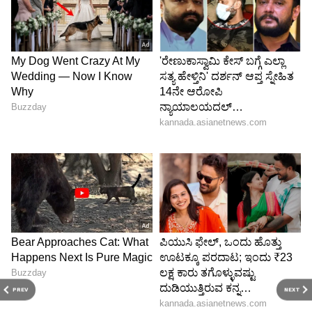
ಇಂಡಿಯಾ ಕೈ ಜೋಡಿಸಿದೆ. ಇದು ಜಗತ್ತಿನ ಮುಂಚೂಣಿ ಸ್ಟೀಲ್
ಉತ್ಪಾದನಾ ಸಂಸ್ಥೆಗಳಾದ ಆರ್ಸೆಲರ್ ಮಿತ್ತಲ್ ಮತ್ತು
ನಿಪ್ಪಾನ್ ಸ್ಟೀಲ್ ನಡುವಿನ ಜಂಟಿ ಉದ್ಯಮವಾಗಿದೆ. ಇದು
ವರ್ಷಕ್ಕೆ 90 ಲಕ್ಷ ಟನ್ ಕಚ್ಚಾ ಉಕ್ಕನ್ನು ಉತ್ಪಾದಿಸುವ
ಸಾಮರ್ಥ್ಯ ಹೊಂದಿರುವ ಸಂಸ್ಥೆಯು ಮೌಲ್ಯವರ್ಧಿತ ಉಕ್ಕು
ಸೇರಿದಂತೆ ಹಲವು ವಿಧದ ಫ್ಲಾಟ್ ಸ್ಟೀಲ್ ಉತ್ಪನ್ನಗಳನ್ನು
ತಯಾರಿಸುತ್ತದೆ.
ಆಂಧ್ರಪ್ರದೇಶದಲ್ಲಿ 82 ಲಕ್ಷ ಟನ್ ಸಾಮರ್ಥ್ಯದ ಹೊಸ
ಇಂಟಿಗ್ರೇಟೆಡ್ ಸ್ಟೀಲ್ ಪ್ಲಾಂಟ್ ಅನ್ನು ಸಹ ಇದು ಸ್ಥಾಪಿಸುತ್ತಿದೆ.
ಉಕ್ಕು ಸಚಿವಾಲಯದಿಂದ 'ಗ್ರೀನ್ ಸ್ಟೀಲ್ ಪ್ರಮಾಣಪತ್ರ'
ಪಡೆದ ಭಾರತದ ಏಕೈಕ ಇಂಟಿಗ್ರೇಟೆಡ್ ಸ್ಟೀಲ್ ಕಂಪನಿ
ಇದಾಗಿದೆ.
PREV
NEXT