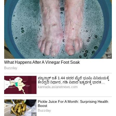
ಆಧುನೀಕರಿಸುವ ಗುರಿಯನ್ನು ಕೇಂದ್ರ ಸರ್ಕಾರ ಹೊಂದಿದೆ.
ಖಾಸಗಿ ಕೈಗಾರಿಕೆಗಳ ಪಾಲುದಾರಿಕೆಯೊಂದಿಗೆ, ಐಟಿಐಗಳಲ್ಲಿ
ಹೊಸ ತಂತ್ರಜ್ಞಾನದ ಮೂಲಸೌಕರ್ಯ ಅಭಿವೃದ್ಧಿಪಡಿಸಿ,
ಭವಿಷ್ಯಕ್ಕೆ ತಕ್ಕಂತೆ ವಿದ್ಯಾರ್ಥಿಗಳಿಗೆ ತರಬೇತಿ ನೀಡಿ
ಉದ್ಯೋಗವಕಾಶಗಳನ್ನು ಹೆಚ್ಚಿಸುವುದು ಇದರ ಮೂಲ
ಉದ್ದೇಶವಾಗಿದೆ.
ಈಗಾಗಲೇ ದೇಶದ 32 ರಾಜ್ಯಗಳು ಮತ್ತು ಕೇಂದ್ರಾಡಳಿತ
ಪ್ರದೇಶಗಳಲ್ಲಿ ರಾಜ್ಯ ಮಟ್ಟದ ಸಮಿತಿಗಳನ್ನು ರಚಿಸಲಾಗಿದೆ. 12
ರಾಜ್ಯಗಳು ಖಾಸಗಿ ಕಂಪನಿಗಳನ್ನು ಆಹ್ವಾನಿಸಲು ಟೆಂಡರ್
(ಆರ್‌ಎಫ್‌ಪಿ) ಅನ್ನೂ ಕರೆದಿವೆ. ಮುಂಬರುವ ತಿಂಗಳುಗಳಲ್ಲಿ
ಇನ್ನಷ್ಟು ರಾಜ್ಯಗಳು ಹಾಗೂ ಕೈಗಾರಿಕೆಗಳ ನಡುವೆ ಇದೇ
ರೀತಿಯ ಒಪ್ಪಂದಗಳು ನಡೆಯಲಿದ್ದು, 'ವಿಕಸಿತ್ ಭಾರತ್
2047' ಕನಸನ್ನು ನನಸು ಮಾಡಲು ಕೌಶಲ್ಯಪೂರ್ಣ