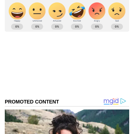
ABOUT THE AUTHOR
Gowthami K
GK
ಒನ್ ಇಂಡಿಯಾ, ಡೈಲಿಹಂಟ್‌, ವಿಜಯ ಕರ್ನಾಟಕ ವೆಬ್‌, ಈಗ
ಏಷ್ಯಾನೆಟ್ ಕನ್ನಡ ಸೇರಿ 10 ವರ್ಷಗಳಿಂದಲೂ ಡಿಜಿಟಲ್
ಮಾಧ್ಯಮದಲ್ಲಿದ್ದೇನೆ. ಉಜಿರೆಯ ಎಸ್‌ಡಿಎಂನಲ್ಲಿ ಪತ್ರಿಕೋದ್ಯಮದಲ್ಲಿ
ಸ್ನಾತಕೋತ್ತರ ಪದವಿಯಾಗಿದೆ. ಸುಳ್ಯ ತಾಲೂಕಿನ ಕುಕ್ಕುಜಡ್ಕದವಳು.
ಭಾರತ ಸುದ್ದಿ
ಉದ್ಯೋಗ, ರಾಜಕೀಯ, ದೇಶ-ವಿದೇಶ, ವಿಜ್ಞಾನ ಮತ್ತು ವಾಣಿಜ್ಯ,
ಸುದ್ದಿ
ವ್ಯವಹಾರ
ವ್ಯಾಪಾರ ಕಲ್ಪನೆ
ಸಿನೆಮಾವೆಂದರೆ ಹೆಚ್ಚು ಆಸಕ್ತಿ. ಹಿನ್ನೆಲೆ ಧ್ವನಿ ನೀಡುವುದು ಹವ್ಯಾಸ.