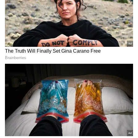
Related Articles
ಭಾರತದಲ್ಲಿ ನಾವೀನ್ಯತೆ ಮತ್ತು ಸಂಶೋಧನೆಗೆ ಬಲ:
ಗೇಟ್ಸ್ ಫೌಂಡೇಶನ್ ಜೊತೆ ವಾಧ್ವಾನಿ ಫೌಂಡೇಶನ್
ಮಹತ್ವದ ಒಪ್ಪಂದ
ರಕ್ಷಣಾ ಇಲಾಖೆಯಲ್ಲಿ ಉದ್ಯೋಗ ಸುರಿಮಳೆ: ಐಟಿಐ,
10ನೇ ತರಗತಿ ಆದವರಿಗೆ 3979 ಹುದ್ದೆಗಳು
DOWNLOAD APP
ವ್ಯವಹಾರ (
business ideas in kannada
) ,
ಬ್ಯಾಂಕಿಂಗ್ (
Banking News
), ಹಣಕಾಸು, ಭಾರತೀಯ
ಆರ್ಥಿಕತೆ, ಜಾಗತಿಕ ಮಾರುಕಟ್ಟೆ,
ಷೇರು ಮಾರುಕಟ್ಟೆ
,
ಹೂಡಿಕೆ ಸೇರಿದಂತೆ ಇನ್ನಿತರ ಮತ್ತು ಇತ್ತೀಚಿನ ಹಣಕಾಸಿನ
ಸುದ್ದಿಗಳನ್ನು ಏಷ್ಯಾನೆಟ್ ಸುವರ್ಣ ನ್ಯೂಸ್‌ನಲ್ಲಿ ಓದಿರಿ.