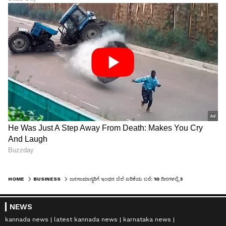
HOME
BUSINESS
ಜನಸಾಮಾನ್ಯರಿಗೆ ಇಂಧನ ಬೆಲೆ ಏರಿಕೆಯ ಬರೆ: 10 ದಿನಗಳಲ್ಲಿ 3ನೇ ಬಾರಿ ಪೆಟ್ರೋಲ್, ಡೀಸೆಲ್ ದರ ಹೆಚ್ಚಳ
NEWS
kannada news
latest kannada news
karnataka news