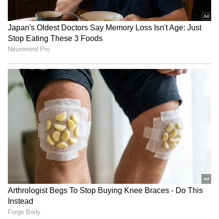
ಇಂಧನ ಕೊರತೆ ವದಂತಿ: ಕೇಂದ್ರ ಪೆಟ್ರೋಲಿಯಂ
ಸಚಿವಾಲಯದ ಸ್ಪಷ್ಟನೆ
ಮಧ್ಯಪ್ರಾಚ್ಯ ಯುದ್ಧದ ಹಿನ್ನೆಲೆಯಲ್ಲಿ ದೇಶದಲ್ಲಿ ಪೆಟ್ರೋಲ್
ಮತ್ತು ಡೀಸೆಲ್ ಕೊರತೆ ಎದುರಾಗಲಿದೆ ಎಂಬ ವದಂತಿಗಳು
ಶುಕ್ರವಾರ ಸೋಷಿಯಲ್ ಮೀಡಿಯಾದಲ್ಲಿ ಹರಿದಾಡಿದ್ದವು.
ಇದಕ್ಕೆ ತಕ್ಷಣವೇ ಕೌಂಟರ್ ನೀಡಿರುವ ಕೇಂದ್ರ ಪೆಟ್ರೋಲಿಯಂ
ಮತ್ತು ನೈಸರ್ಗಿಕ ಅನಿಲ ಸಚಿವಾಲಯವು, "ದೇಶಾದ್ಯಂತ
ಇಂಧನ ಪೂರೈಕೆ ಸಂಪೂರ್ಣ ಸ್ಥಿರವಾಗಿದೆ ಮತ್ತು ಭಾರತದಲ್ಲಿ
ಅಗತ್ಯವಿರುವಷ್ಟು ಪೆಟ್ರೋಲ್-ಡೀಸೆಲ್ ದಾಸ್ತಾನು ಇದೆ.
ಸಾರ್ವಜನಿಕರು ಆತಂಕಗೊಂಡು ಅನಗತ್ಯವಾಗಿ ಇಂಧನ
ಸಂಗ್ರಹಣೆ (Panic Buying) ಮಾಡಬಾರದು. ಕೆಲವು
ಪೆಟ್ರೋಲ್ ಬಂಕ್‌ಗಳಲ್ಲಿ ಕಂಡುಬಂದಿರುವ ತಾತ್ಕಾಲಿಕ
ಒತ್ತಡವನ್ನು ತೈಲ ಮಾರಾಟ ಕಂಪನಿಗಳು (OMCs) ನಿರಂತರ
ಉಸ್ತುವಾರಿ ಮತ್ತು ಸಮನ್ವಯದ ವಿತರಣೆಯ ಮೂಲಕ
ಬಗೆಹರಿಸುತ್ತಿವೆ" ಎಂದು ಟ್ವೀಟ್ ಮೂಲಕ ಭರವಸೆ ನೀಡಿದೆ.