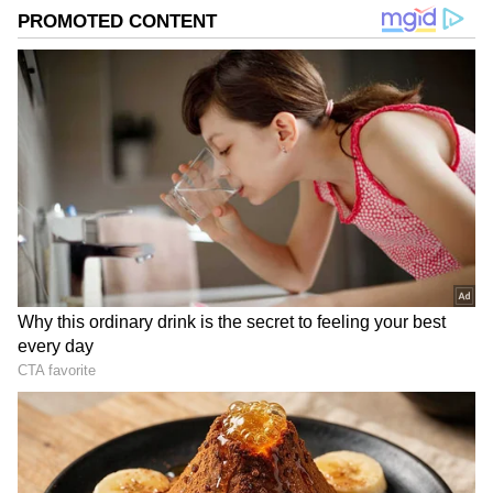
ಸಿಲಿಂಡರ್‌ಗೆ ಮಧ್ಯರಾತ್ರಿಯಿಂದ್ಲೇ ಕ್ಯೂ, ಪೆಟ್ರೋಲ್‌ ‘ನೋ
ಸ್ಟಾಕ್‌’! ಭಾಲ್ಕಿ, ಬಳ್ಳಾರಿಯಲ್ಲಿ ಜನರ ಪರದಾಟ
ಪೆಟ್ರೋಲ್‌ ಕಡಿಮೆ ಬಳಸಿ, 1 ವರ್ಷ ಚಿನ್ನ ಬಿಡಿ: ಬೆಲೆ ಏರಿಕೆ
ನಡುವೆಯೇ ಪ್ರಧಾನಿ ಎಚ್ಚರಿಕೆ
DOWNLOAD APP
RECOMMENDED STORIES