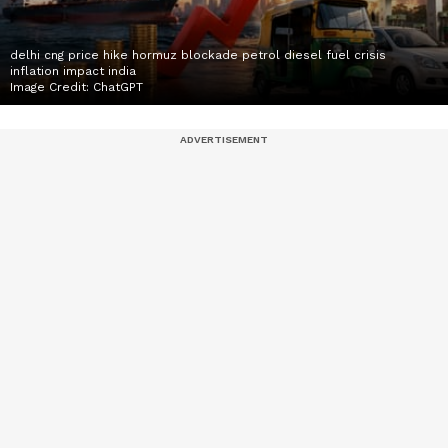
delhi cng price hike hormuz blockade petrol diesel fuel crisis
inflation impact india
Image Credit:
ChatGPT