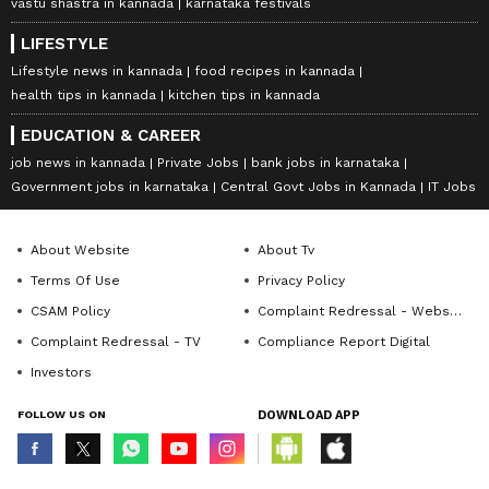
vastu shastra in kannada
karnataka festivals
LIFESTYLE
Lifestyle news in kannada
food recipes in kannada
health tips in kannada
kitchen tips in kannada
EDUCATION & CAREER
job news in kannada
Private Jobs
bank jobs in karnataka
Government jobs in karnataka
Central Govt Jobs in Kannada
IT Jobs
About Website
About Tv
Terms Of Use
Privacy Policy
CSAM Policy
Complaint Redressal - Website
Complaint Redressal - TV
Compliance Report Digital
Investors
FOLLOW US ON
DOWNLOAD APP