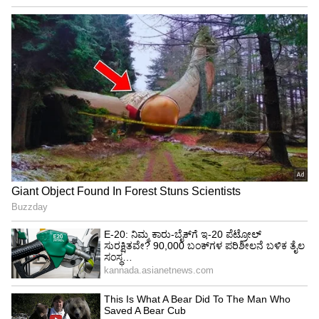
ಮೊಸರು, ಲಸ್ಸಿ, ಗೋಧಿ ಮೇಲಿನ ಜಿಎಸ್ ಟಿ ಬಡವರಿಗೆ
ಹೊರೆಯಾಗದು: ನಿರ್ಮಲಾ ಸೀತಾರಾಮನ್