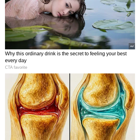
ನಿರ್ಮಲಾ ಸೀತಾರಾಮನ್ ಅಭಯ!‌
DOWNLOAD APP
RECOMMENDED STORIES