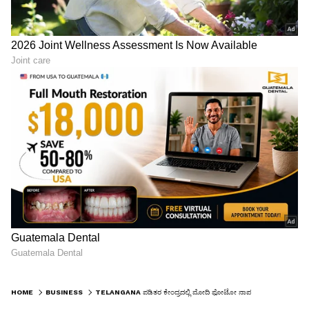
HOME
BUSINESS
TELANGANA ಪಡಿತರ ಕೇಂದ್ರದಲ್ಲಿ ಮೋದಿ ಫೋಟೋ ನಾಪತ್ತೆ: ನಿರ್ಮಲಾ ಸೀತಾರಾಮನ್‌ ಗರಂ