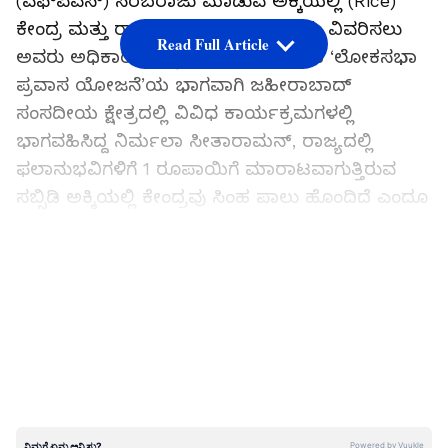
(ಎಫ್‌ಪಿಎಸ್) ಸರಬರಾಜು ಮಾಡುವ ಅಕ್ಕಿಯಲ್ಲಿ (Rice)
ಕೇಂದ್ರ ಮತ್ತು ರಾಜ್ಯಗಳ ಪಾಲು ಎಷ್ಟು ಎಂದು ವಿವರಿಸಲು
Read Full Article
ಅವರು ಅಧಿಕಾರಿಯನ್ನು ಕೇಳಿದರು. ಬಿಜೆಪಿಯ ‘ಲೋಕಸಭಾ
ಪ್ರವಾಸ ಯೋಜನೆ’ಯ ಭಾಗವಾಗಿ ಜಹೀರಾಬಾದ್
ಸಂಸದೀಯ ಕ್ಷೇತ್ರದಲ್ಲಿ ವಿವಿಧ ಕಾರ್ಯಕ್ರಮಗಳಲ್ಲಿ
ಭಾಗವಹಿಸಿದ್ದ ನಿರ್ಮಲಾ ಸೀತಾರಾಮನ್, ರಾಜ್ಯದಲ್ಲಿ
ಫಲಾನುಭವಿಗಳಿಗೆ 1 ರೂಪಾಯಿಗೆ ಮಾರಾಟವಾಗುತ್ತಿರುವ
ಸಬ್ಸಿಡಿ ಅಕ್ಕಿಯಲ್ಲಿ ಕೇಂದ್ರವು ಸಿಂಹ ಪಾಲು ಹೊಂದಿದೆ ಎಂದೂ
ಹೇಳಿದ್ದಾರೆ.
ಸಮಗ್ರ ಸುದ್ದಿ ಮೂಲವನ್ನಾಗಿ asianet suvarna news ಅನ್ನು
LATEST VIDEOS
ಆಯ್ಕೆ ಮಾಡಿಕೊಳ್ಳಿ
ಬಿಕನೂರಿನಲ್ಲಿರುವ ಪಡಿತರ ಕೇಂದ್ರದಲ್ಲಿ ಕೆಲವು
ಫಲಾನುಭವಿಗಳೊಂದಿಗೆ ಸಂವಾದ ನಡೆಸಿದ ನಿರ್ಮಲಾ
ಸೀತಾರಾಮನ್, ಪ್ರಧಾನ ಮಂತ್ರಿಯವರ ಫೋಟೋವನ್ನು ಏಕೆ
ಹಾಕಿಲ್ಲ ಎಂದು ಕೇಳಿದರು. ಅಲ್ಲದೆ, ಕೇಂದ್ರದ ಕೊಡುಗೆ ಪ್ರತಿ