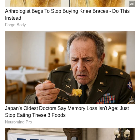
SIP Investment: ತಿಂಗಳಿಗೆ
RBI Gold Reserve: ರೂಪಾಯಿ
₹2,000 ಹೂಡಿಕೆ ಮಾಡಿ
ಮೌಲ್ಯ ಉಳಿಸಲು ರಿಸರ್ವ್
ಲಕ್ಷಾಧಿಪತಿಯಾಗಿ! ಈ ಸಿಂಪಲ್
ಬ್ಯಾಂಕ್ ಚಿನ್ನ ಮಾರಿಬಿಡ್ತಾ?
ಟ್ರಿಕ್ ಮಿಸ್ ಮಾಡ್ಕೋಬೇಡಿ
ಕೇಂದ್ರ ಸರ್ಕಾರದಿಂದ ಸ್ಪಷ್ಟನೆ
ಅಂಗಡಿ, ಹೂಡಿಕೆಯೂ ಬೇಡ;
ಕ್ರೆಡಿಕ್ ಕಾರ್ಡ್ ಬಳಕೆ ಮಾಡ್ತಿದ್ರೆ…
ಇಲ್ಲಿದೆ ಹೊಸ ವ್ಯಾಪಾರ ವಿಧಾನ &
ಈ 5 ತಪ್ಪುಗಳನ್ನು ತಪ್ಪಿಯೂ