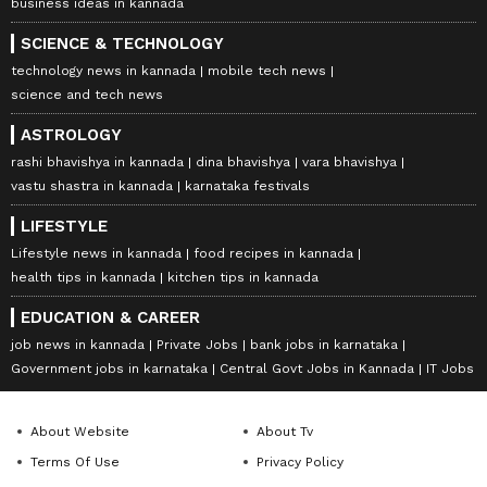
business ideas in kannada
SCIENCE & TECHNOLOGY
technology news in kannada
mobile tech news
science and tech news
ASTROLOGY
rashi bhavishya in kannada
dina bhavishya
vara bhavishya
vastu shastra in kannada
karnataka festivals
LIFESTYLE
Lifestyle news in kannada
food recipes in kannada
health tips in kannada
kitchen tips in kannada
EDUCATION & CAREER
job news in kannada
Private Jobs
bank jobs in karnataka
Government jobs in karnataka
Central Govt Jobs in Kannada
IT Jobs
About Website
About Tv
Terms Of Use
Privacy Policy