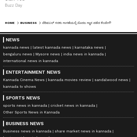
HOME
BUSINESS
ಪೆರಿಷಬಲ್‌ ಸರಕು ಸಾಗಣೆಯಲ್ಲಿ ಮೊದಲ ಸ್ಥಾನ ಪಡೆದ ಕೆಂಪೇಗೌಡ ಏರ್ಪೋರ್ಟ್
NEWS
kannada news
latest kannada news
karnataka news
bengaluru news
Mysore news
india news in kannada
international news in kannada
ENTERTAINMENT NEWS
Kannada Cinema News
kannada movies review
sandalwood news
kannada tv shows
SPORTS NEWS
sports news in kannada
cricket news in kannada
Other Sports News in Kannada
BUSINESS NEWS
Business news in kannada
share market news in kannada