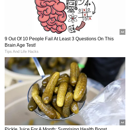
DOWNLOAD APP
ವ್ಯವಹಾರ (
business ideas in kannada
) ,
ಬ್ಯಾಂಕಿಂಗ್ (
Banking News
), ಹಣಕಾಸು, ಭಾರತೀಯ
ಆರ್ಥಿಕತೆ, ಜಾಗತಿಕ ಮಾರುಕಟ್ಟೆ,
ಷೇರು ಮಾರುಕಟ್ಟೆ
,
ಹೂಡಿಕೆ ಸೇರಿದಂತೆ ಇನ್ನಿತರ ಮತ್ತು ಇತ್ತೀಚಿನ ಹಣಕಾಸಿನ
ಸುದ್ದಿಗಳನ್ನು ಏಷ್ಯಾನೆಟ್ ಸುವರ್ಣ ನ್ಯೂಸ್‌ನಲ್ಲಿ ಓದಿರಿ.