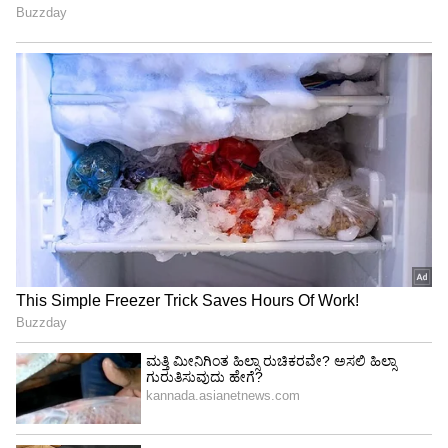
Shetty speech | Suvarna News
ಶೇ.50 ರಿಂದ ಶೇ.18 ಕ್ಕೆ TAX ಇಳಿಕೆ: ಮೋದಿ-
ಟ್ರಂಪ್ ಐತಿಹಾಸಿಕ ಒಪ್ಪಂದ | India US
Trade Deal | Party Rounds
ಪ್ರಧಾನಿ ಅನಾವರಣಗೊಳಿಸಿದ ನೂತನ ರಾಷ್ಟ್ರೀಯ ಸರಕು
ಸಾಗಣೆ ನೀತಿಯಲ್ಲೇನಿದೆ?