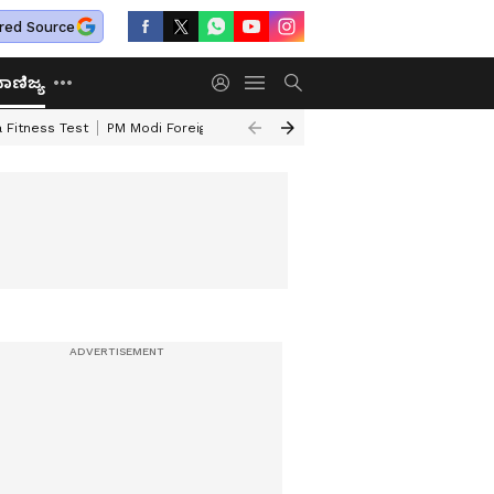
red Source
ಾಣಿಜ್ಯ
 Fitness Test
PM Modi Foreign Travel Expenditure
Valmiki Corporatio