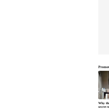
ಷ್ಕಾರ:
ನಿಮ್ಮ ಹಳೆಯ ಚಿನ್ನ ಬದಲಾಯಿಸಿ
ಯಾಯ್ತು
ಹೊಸ ಒಡವೆಗಳನ್ನು ಕೊಳ್ಳಬೇಕೇ
ನದ ನಗರ'!
ಅಥವಾ ಬೇಡವೇ?, ಯಾವುದು
ಬೆಸ್ಟ್?
ರೆ ಆರ್ಥಿಕತೆಗೂ (Economy) ಭಾರಿ ಸಹಕಾರಿಯಾಗಿದೆ. ಇದರಿಂದ
ಿಕೊಳ್ಳುವ ಪ್ರಮಾಣ ತಗ್ಗಲಿದ್ದು, ದೇಶೀಯ ಮಾರುಕಟ್ಟೆಯಲ್ಲೇ
ಲಿಷ್ಠಗೊಳ್ಳಲಿದೆ ಎಂದು ಅಂದಾಜಿಸಲಾಗಿದೆ.
ಮಾಡುವಾಗ ಗ್ರಾಹಕರು ಗಮನಿಸಬೇಕಾದ ಪ್ರಮುಖ
ದರ ನೈಜ ಮೌಲ್ಯವನ್ನು ನಿರ್ಣಯಿಸುವ ಪ್ರಕ್ರಿಯೆಯ ಬಗ್ಗೆ ಗ್ರಾಹಕರು
 ಹೊಂದಿರಬೇಕು:
ಇಂದಿನ ಆಧುನಿಕ ಜ್ಯುವೆಲ್ಲರಿ ಶೋರೂಮ್‌ಗಳಲ್ಲಿ ಚಿನ್ನದ