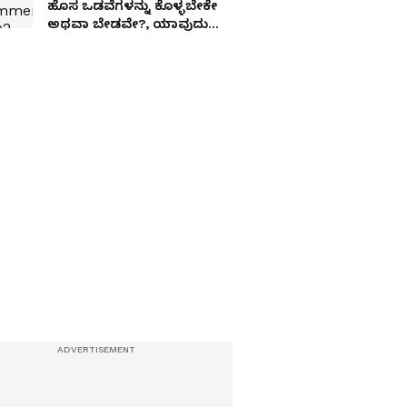
ಹೊಸ ಒಡವೆಗಳನ್ನು ಕೊಳ್ಳಬೇಕೇ
ಅಥವಾ ಬೇಡವೇ?, ಯಾವುದು
ಬೆಸ್ಟ್?