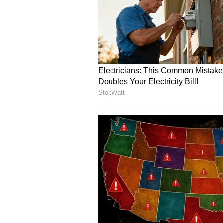
ಒಟ್ಟಾರೆಯಾಗಿ ಹೇಳುವುದಾದರೆ, ಚಿನ್ನದ ದರ ಸ
ಭಾರತೀಯ ಗ್ರಾಹಕರ ಬದಲಾದ ಆರ್ಥಿಕ ಬುದ್ಧಿವ
ತಂದಿರುವ ಪಾರದರ್ಶಕತೆಯು ಭಾರತದ 'ಗೋಲ್ಡ್ ರಿ
ಬರೆದಿದೆ.