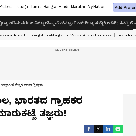
Prabha
Telugu
Tamil
Bangla
Hindi
Marathi
MyNation
Add Prefer
ದಿ
ಗ್ಯಾಲರಿ
ಮನರಂಜನೆ
ಜ್ಯೋತಿಷ್ಯ
ವೆಬ್‌ಸ್ಟೋರೀಸ್
ಜಿಲ್ಲಾ ಸುದ್ದಿ
ಕ್ರೀಡೆ
ಜೀವನಶೈಲಿ
ವ
savaraj Horatti
Bengaluru-Mangaluru Vande Bhatrat Express
Team India
ದ್ದಿವಂತಿಕೆ ಮೆಚ್ಚಿದ ಮಾರುಕಟ್ಟೆ ತಜ್ಞರು!
ಕಾಲ, ಭಾರತದ ಗ್ರಾಹಕರ
ಮಾರುಕಟ್ಟೆ ತಜ್ಞರು!