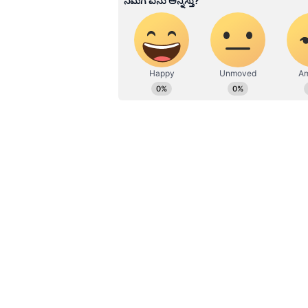
ಪ್ರವಾಸ ನೆಚ್ಚಿನ ಹವ್ಯಾಸ
(Trending Designs) ಬದಲಾಯಿಸಿಕೊಳ್ಳಲ
ನಗದೀಕರಿಸಿಕೊಳ್ಳಲು (Cash out) ಹೆಚ್ಚು ಆಸಕ್