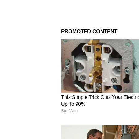
ಪರಿಶುದ್ಧತೆಯನ್ನು ಕೇವಲ ಕಣ್ಣಳತೆಯಲ್ಲಿ ನಿರ
ಅತ್ಯಾಧುನಿಕ ತಂತ್ರಜ್ಞಾನದ 'ಎಕ್ಸ್‌ಆರ್‌ಎಫ
ಪರಿಶುದ್ಧತೆಯನ್ನು ಪರೀಕ್ಷಿಸಲಾಗುತ್ತದೆ. ಇದು
ಪಾರದರ್ಶಕತೆ ಮತ್ತು ನಂಬಿಕೆಯನ್ನು ಹೆಚ್ಚಿಸುತ್
ಮರುಮಾರಾಟದ ಮೌಲ್ಯ (Resale Valu
ಮರಳಿ ಮಾರಾಟ ಮಾಡಲು ಸಾಧ್ಯವಿಲ್ಲ ಎಂಬ 
ನಾವು ಮೊದಲ ಬಾರಿ ಹೊಸ ಆಭರಣವನ್ನು ಖರ
ಚಾರ್ಜಸ್ , ವಿನ್ಯಾಸದ ಶುಲ್ಕ (Design Charge
ಆದರೆ, ಅದೇ ಒಡವೆಯನ್ನು ಮರಳಿ ಮಾರಾಟ
ಕೇವಲ ಆ ಭೌತಿಕ ಚಿನ್ನದ (ಲೋಹದ) ಅಂದಿನ