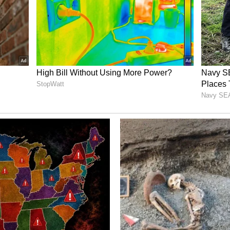
ಾರ್ವಕಾಲಿಕ ಗರಿಷ್ಠ ಮಟ್ಟದಲ್ಲಿ ಮುಂದುವರಿದಿರುವ ಬೆನ್ನಲ್ಲೇ,
ಂತಿಕೆ ಮತ್ತು ಚಿನ್ನದ ಮೌಲ್ಯಮಾಪನದಲ್ಲಿ ತಂತ್ರಜ್ಞಾನ
ಸೈಕ್ಲಿಂಗ್' ಕ್ಷೇತ್ರದಲ್ಲಿ ಒಂದು ಬಹುದೊಡ್ಡ ಕ್ರಾಂತಿಗೆ ಮುನ್ನುಡಿ