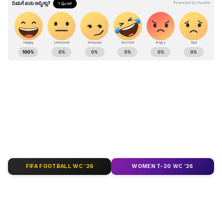
ವಿಠೋಬಾ ದೇವಸ್ಥಾನದಿಂದ (Vithoba Temple) ನಾಲಾ
ರಸ್ತೆವರೆಗಿನ (Nala Road) ಸಂಪೂರ್ಣ ವಿಸ್ತರಣೆಯ
ಮಾರ್ಗದಲ್ಲಿ ವಾಹನ ಸಂಚಾರವನ್ನು ಸಂಪೂರ್ಣವಾಗಿ
ABOUT THE AUTHOR
ನಿಷೇಧಿಸಲಾಗಿದೆ.
Santosh Naik
SN
ನಾನು ಏಷ್ಯಾನೆಟ್ ಸುವರ್ಣ ನ್ಯೂಸ್.ಕಾಂನಲ್ಲಿ ಮುಖ್ಯ
ಉಪಸಂಪಾದಕ. ಉತ್ತರ ಕನ್ನಡ ಜಿಲ್ಲೆಯ ಭಟ್ಕಳದವನು. 13
ವರ್ಷಗಳಿಂದಲೂ ಮಾಧ್ಯಮದಲ್ಲಿದ್ದೇನೆ. ಉಜಿರೆಯ ಎಸ್‌ಡಿಎಂ
ಕಾಲೇಜಿನಲ್ಲಿ ಪತ್ರಿಕೋದ್ಯಮ ಪದವಿ. ಹೊಸದಿಗಂತದ ಮೂಲಕ
ಬೆಂಗಳೂರು
ಮಾಧ್ಯಮ ಜಗತ್ತಿಗೆ ಕಾಲಿಟ್ಟವನು. ಕ್ರೀಡಾ ವರದಿಯಲ್ಲಿ ಹೆಚ್ಚು ಆಸಕ್ತಿ.
ಬೆಂಗಳೂರು ನಗರ
ಬೆಂಗಳೂರು ಸಂಚಾರ
ಸಂಚಾರ ನಿಯಮಗಳು
ಆದರೆ, ಡಿಜಿಟಲ್ ಮಾಧ್ಯಮ ಎಲ್ಲ ವಿಷಯದಲ್ಲೂ ಪಳಗಿಸಿದೆ.
ವಿಜಯವಾಣಿ, ಸ್ಟಾರ್‌ ಸ್ಪೋರ್ಟ್ಸ್‌ನಲ್ಲಿ ಕೆಲಸ ಮಾಡಿದ್ದೇನೆ. ಓದು,
ಪ್ರವಾಸ ನೆಚ್ಚಿನ ಹವ್ಯಾಸ
FIFA FOOTBALL WC '26
WOMEN T-20 WC '26