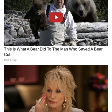
ಬೆಂಗಳೂರಿನಲ್ಲಿ ಡಿ-ಮಾರ್ಟ್
ನಾಳೆ, ನಾಡಿದ್ದು ಈ ಪ್ರದೇಶಗಳಲ್ಲಿ
ಸಾಮ್ರಾಜ್ಯ ವಿಸ್ತರಣೆ: ₹106 ಕೋಟಿ
ವಿದ್ಯುತ್​ ಕಡಿತ: ದಿನಪೂರ್ತಿ ಇರಲ್ಲ
ವೆಚ್ಚದಲ್ಲಿ ಬೃಹತ್ ಕಟ್ಟಡ ಖರೀದಿ!
ಕರೆಂಟ್​ - ನಿಮ್​ ಏರಿಯಾ ಇದ್ಯಾ
ಚೆಕ್​ ಮಾಡಿಕೊಳ್ಳಿ
Bengaluru: ನಾಗಸಂದ್ರ ಮೆಟ್ರೋ
ಹಾಲಿನ ಕಲಬೆರಕೆ, ಕಬಾಬ್‌ಗೆ
ನಿಲ್ದಾಣದ ತುರ್ತು ನಿರ್ಗಮನ
ವಿಷಕಾರಿ ಬಣ್ಣ ಬಳಸುವವರಿಗೆ
ದ್ವಾರದಲ್ಲಿ ಶಾರ್ಟ್ ಸಕ್ಯೂಟ್
ಆರೋಗ್ಯ ಸಚಿವ ಖಾದರ್ ಖಡಕ್
ವಾರ್ನಿಂಗ್!
ಕೆ.ಆರ್ ರಸ್ತೆ-ಕಬ್ಬನ್ ರಸ್ತೆ ಜಂಕ್ಷನ್‌ನಿಂದ (KR Road-
Cubbon Road Junction) ಕಾಮರಾಜ್ ರಸ್ತೆ ಮೂಲಕ
ಡಿಕನ್ಸನ್ ಜಂಕ್ಷನ್ (Dickenson Junction) ಕಡೆಗೆ