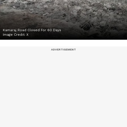
Kamaraj Road Closed For 60 Days
Image Credit:
X