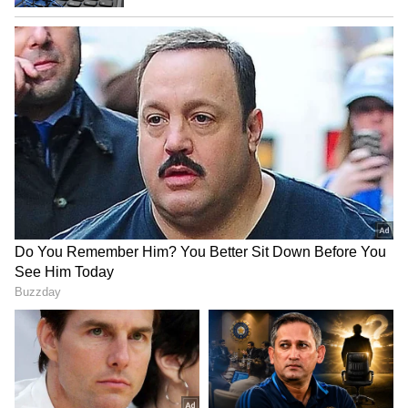
ಮುಂದಿನ 60 ದಿನಗಳ ಕಾಲ ಈ ಭಾಗದಲ್ಲಿ ಭಾರಿ ಟ್ರಾಫಿಕ್
ದಟ್ಟಣೆ ಉಂಟಾಗುವ ಸಾಧ್ಯತೆ ಇರುವುದರಿಂದ, ವಾಹನ
ಸವಾರರು ರಸ್ತೆಯಲ್ಲಿ ಅಳವಡಿಸಲಾಗಿರುವ ಸಂಚಾರ ಸೂಚನಾ
ಫಲಕಗಳನ್ನು (Traffic Signage) ಕಟ್ಟುನಿಟ್ಟಾಗಿ
ಪಾಲಿಸಬೇಕು. ಜೊತೆಗೆ ನಿಯೋಜನೆಗೊಂಡಿರುವ ಸಂಚಾರಿ
ಪೊಲೀಸ್ ಸಿಬ್ಬಂದಿಯೊಂದಿಗೆ ಸಂಪೂರ್ಣವಾಗಿ
ಸಹಕರಿಸಬೇಕೆಂದು ಜಂಟಿ ಸಂಚಾರಿ ಪೊಲೀಸ್ ಕಮಿಷನರ್
ಪ್ರಕಟಣೆಯಲ್ಲಿ ವಿನಂತಿಸಿದ್ದಾರೆ.