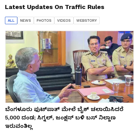
Latest Updates On
Traffic Rules
ALL
NEWS
PHOTO
S
VIDEO
S
WEBSTORY
ಬೆಂಗಳೂರು ಫುಟ್‌ಪಾತ್ ಮೇಲೆ ಬೈಕ್ ಚಲಾಯಿಸಿದರೆ
₹5,000 ದಂಡ; ಸಿಗ್ನಲ್‌, ಜಂಕ್ಷನ್‌ ಬಳಿ ಬಸ್ ನಿಲ್ದಾಣ
ಇರುವಂತಿಲ್ಲ