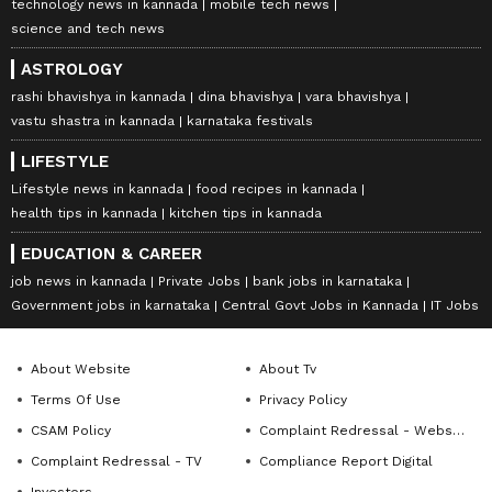
technology news in kannada
mobile tech news
science and tech news
ASTROLOGY
rashi bhavishya in kannada
dina bhavishya
vara bhavishya
vastu shastra in kannada
karnataka festivals
LIFESTYLE
Lifestyle news in kannada
food recipes in kannada
health tips in kannada
kitchen tips in kannada
EDUCATION & CAREER
job news in kannada
Private Jobs
bank jobs in karnataka
Government jobs in karnataka
Central Govt Jobs in Kannada
IT Jobs
About Website
About Tv
Terms Of Use
Privacy Policy
CSAM Policy
Complaint Redressal - Website
Complaint Redressal - TV
Compliance Report Digital
Investors