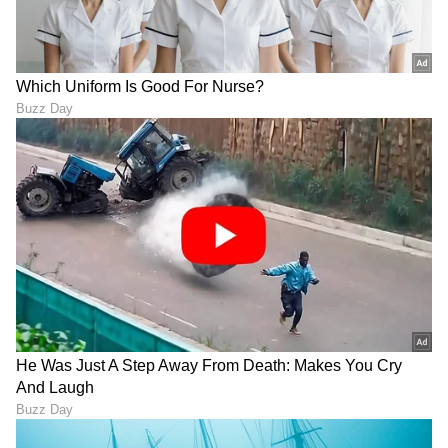
ಇನ್ನಷ್ಟು ಧಾರ್ಮಿಕ ಗ್ರಂಥಗಳು ಜೀವನದ ಅಂತಿಮ ಕ್ಷಣಗಳಲ್ಲಿ
ಇಂದ್ರಿಯಗಳು ಕ್ರಮೇಣ ಕಡಿಮೆಯಾಗುವುದನ್ನು ಸಹ
ಉಲ್ಲೇಖಿಸುತ್ತವೆ. ಒಬ್ಬ ವ್ಯಕ್ತಿ ಸಾಯುವಾಗ ತನ್ನ ಸುತ್ತಲೂ
ಇರುವ ಪ್ರೀತಿಪಾತ್ರರನ್ನ, ಅವರ ದುಃಖವನ್ನು ನೋಡಿ
ಅನುಭವಿಸುತ್ತಿದ್ದರೂ ಅವರೊಂದಿಗೆ ಮಾತನಾಡಲು
ಸಾಧ್ಯವಾಗುವುದಿಲ್ಲ.