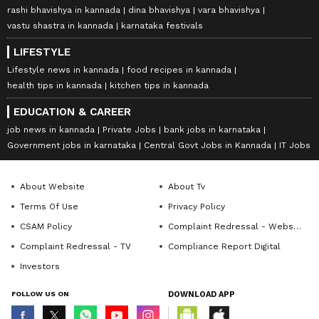
rashi bhavishya in kannada
dina bhavishya
vara bhavishya
vastu shastra in kannada
karnataka festivals
LIFESTYLE
Lifestyle news in kannada
food recipes in kannada
health tips in kannada
kitchen tips in kannada
EDUCATION & CAREER
job news in kannada
Private Jobs
bank jobs in karnataka
Government jobs in karnataka
Central Govt Jobs in Kannada
IT Jobs
About Website
About Tv
Terms Of Use
Privacy Policy
CSAM Policy
Complaint Redressal - Website
Complaint Redressal - TV
Compliance Report Digital
Investors
FOLLOW US ON
DOWNLOAD APP