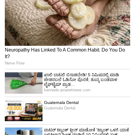
ಹೃದಯ ನಿಂತ ನಂತರವೂ ಮೆದುಳು ಕೆಲವು ನಿಮಿಷಗಳ ಕಾಲ
ತನ್ನ ಕೆಲಸ ಮಾಡುತ್ತಲೇ ಇರುತ್ತದೆ ಎಂದರೆ ನಂಬುತ್ತೀರಾ?
ಇದು ಹೇಗೆ ಸಾಧ್ಯ ಎನ್ನುತ್ತೀರಾ? ಹೌದು ವೈದ್ಯರ ಪ್ರಕಾರ, ಈ
ಸಮಯದಲ್ಲಿ, ಆಮ್ಲಜನಕದ ಕೊರತೆಯು
ಎಂಡಾರ್ಫಿನ್‌ಗಳಂತಹ ರಾಸಾಯನಿಕಗಳನ್ನು ಬಿಡುಗಡೆ
ಮಾಡುತ್ತದೆ. ಕೆಲವು ವೈಜ್ಞಾನಿಕ ಸಿದ್ಧಾಂತಗಳು DMT ಯಂತಹ
ಸಂಯುಕ್ತಗಳು ಸಹ ಬಿಡುಗಡೆಯಾಗಬಹುದು ಎಂದು