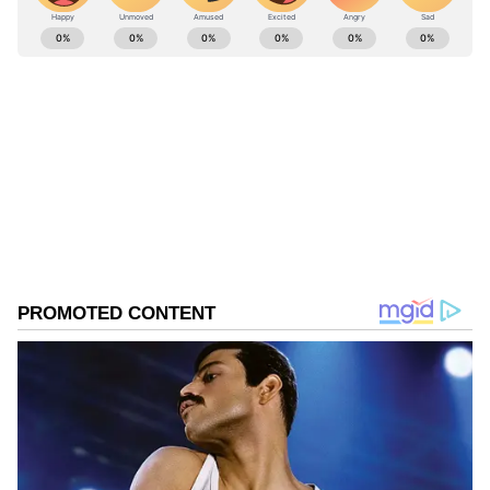
ತೆರೆದರೂ, ಉಸಿರಾಡುತ್ತಿದ್ದರೂ ಯಾವುದಕ್ಕೂ
ABOUT THE AUTHOR
ಪ್ರತಿಕ್ರಿಯಿಸಲಾರ.
Ravi Janekal
RJ
ಪ್ರಸ್ತುತ, ಏಷಿಯಾನೆಟ್ ಸುವರ್ಣನ್ಯೂಸ್‌ನಲ್ಲಿ ಉಪ ಸಂಪಾದಕ.
ಪತ್ರಿಕೋದ್ಯಮದಲ್ಲಿ 8 ವರ್ಷಗಳ ಅನುಭವ. ವಾರ್ತಾ ಮತ್ತು
ಸಾರ್ವಜನಿಕ ಸಂಪರ್ಕ ಇಲಾಖೆಯಲ್ಲಿ ನ್ಯೂಸ್ ಮಾನಿಟರಿಂಗ್ ಆಗಿ
ಹಲವು ವರ್ಷಗಳ ಸೇವೆ, ಕೊರೊನಾ ವಾರಿಯರ್ಸ್ ಅವಾರ್ಡ್,
ಜ್ಯೋತಿಷ್ಯ
ಮೂಲತಃ ರಾಯಚೂರು ಜಿಲ್ಲೆಯ ಜಾನೇಕಲ್ ಗ್ರಾಮದವರಾದ ಇವರು
ಗರುಡ ಪುರಾಣ
ಓದು, ಬರೆವಣಿಗೆ ಮತ್ತು ಸಾಹಿತ್ಯಾಸಕ್ತರು.