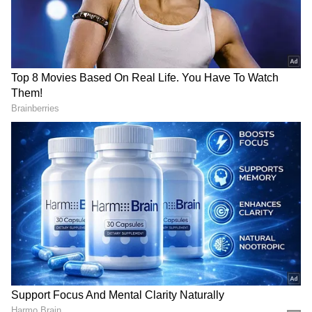
Related Articles
DOWNLOAD APP
Astrology Tips for Relationships:
ನಂಬಿದವರಿಂದಲೇ ಹೆಚ್ಚು ನೋವು ಅನುಭವಿಸುವ 6
ರಾಶಿಗಳು ಇವೆಯಂತೆ!
ಸಾವಿನ ನಂತರ ಆತ್ಮದ 13 ದಿನಗಳ ನಿಗೂಢ ಪಯಣ
ಹೇಗಿರುತ್ತೆ; ಗರುಡ ಪುರಾಣ ಏನು ಹೇಳುತ್ತೆ?