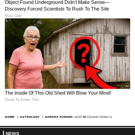
HOME
ASTROLOGY
GARUDA PURANA: ಸಾವಿಗೆ 10 ನಿಮಿಷಗಳ ಮೊದಲು ಏನಾಗುತ್ತೆ? ಹೃದಯ, ಮೆದುಳು ಬಳಿಕ ಕೊನೆಗೆ ನಿಲ್ಲುವ ಅಂಗ ಯಾವುದು?
NEWS