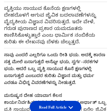
ವ್ಯಕ್ತಿಯು ಸಾಯುವ ಕೊನೆಯ ಕ್ಷಣಗಳಲ್ಲಿ
ದೇಹದೊಳಗೆ ಆಗುವ ಜೈವಿಕ ಬದಲಾವಣೆಗಳನ್ನು
ವೈದ್ಯಕೀಯ ವಿಜ್ಞಾನ ವಿವರಿಸುತ್ತದೆ. ಇದೇ ವೇಳೆ,
ಗರುಡ ಪುರಾಣದ ಪ್ರಕಾರ ಯಮದೂತರು
ಕಾಣಿಸಿಕೊಳ್ಳುತ್ತಾರೆ ಎಂಬ ಧಾರ್ಮಿಕ ನಂಬಿಕೆಯ
ಕುರಿತು ಈ ಲೇಖನವು ಬೆಳಕು ಚೆಲ್ಲುತ್ತದೆ.
ಸಾವು ಎಂದರೆ ಎಲ್ಲರಿಗೂ ಒಂದು ರೀತಿ ಭಯ. ಅದಕ್ಕೆ ಕಾರಣ
ಸತ್ತ ಮೇಲೆ ಏನಾಗುತ್ತದೆ ಅನ್ನೋ ಭಯ, ಸ್ವರ್ಗ-ನರಕಗಳ
ಭಯ. ಆದರೆ ಒಬ್ಬ ವ್ಯಕ್ತಿ ಸಾಯುವ ಕೊನೆ ಕ್ಷಣಗಳಲ್ಲಿ
ಏನಾಗುತ್ತದೆ ಎಂಬುದರ ಕುರಿತು ವಿಜ್ಞಾನ ಮತ್ತು ಧರ್ಮ
ಎರಡೂ ವಿಭಿನ್ನ ವಿವರಣೆಗಳನ್ನು ನೀಡುತ್ತವೆ.
ಮನುಷ್ಯನ ದೇಹ ಯಾವಾಗ ಕೆಲಸ
ಕಾರ್ಯನಿರ್ವಹಿಸುವುದನ್ನು ನಿಲ್ಲಿಸುತ್ತೋ ಆಗ ಅರ್ಥಾತ್ ಒಬ್ಬ
Read Full Article
ವ್ಯಕ್ತಿ ಸಾಯುವ ಕೊನೆ ಕ್ಷಣಗಳಲ್ಲಿ ದೇಹದೊಳಗೆ ಏನೆಲ್ಲ ಜೈವಿಕ