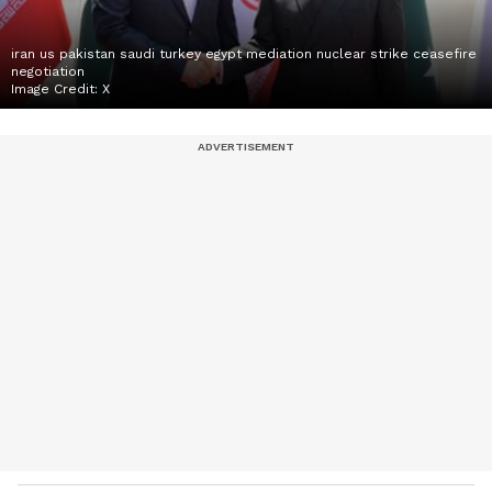
iran us pakistan saudi turkey egypt mediation nuclear strike ceasefire
negotiation
Image Credit:
X