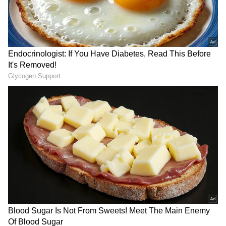
ಆ್ಯಪ್ ಡೌನ್‌ಲೋಡ್ ಮಾಡಿ ಹಾಗು ಎಲ್ಲಾ ಅಪ್‌ಡೇಟ್
ಗಳನ್ನು ಪಡೆಯಿರಿ
ಡೀಲ್‌ ಬಗ್ಗೆ ಖಮೇನಿ ನಿರ್ಧಾರ
ಫೆ.28ರಂದು ಯುದ್ಧ ಶುರುವಾದಾಗಿನಿಂದ ಬಹಿರಂಗವಾಗಿ
ಎಲ್ಲೂ ಕಾಣಿಸಿಕೊಂಡೇ ಇರದ ಇರಾನ್‌ನ ಸರ್ವೋಚ್ಚ ನಾಯಕ
ಮೊಜ್ತಬಾ ಖಮೇನಿಯವರು ಒಪ್ಪಂದದ ಬಗ್ಗೆ ನಿರ್ಧಾರ
ತೆಗೆದುಕೊಳ್ಳುತ್ತಿರುವರಾದ ಕಾರಣ ಪ್ರಕ್ರಿಯೆಯಲ್ಲಿ
ತಡವಾಗುತ್ತಿದೆ ಎಂದು ಅಮೆರಿಕದ ಅಧಿಕಾರಿಗಳು ಹೇಳಿದ್ದಾರೆ.
ಜತೆಗೆ, ಖಮೇನಿ ಪ್ರಸ್ತುತ ಅಮೆರಿಕ ಪ್ರಸ್ತಾಪಿಸಿರುವ ಕರಡು
ಒಪ್ಪಂದಕ್ಕೆ ಒಪ್ಪಿಕೊಂಡಿದ್ದಾರೆ ಎಂದೂ ಅವರು ತಿಳಿಸಿದ್ದಾರೆ.
ಅಮೆರಿಕದ ದಾಳಿಯಿಂದ ತೀವ್ರವಾಗಿ ಗಾಯಗೊಂಡಿರುವ
ಖಮೇನಿ, ಇರಾನ್‌ನ ಯಾವ ಅಧಿಕಾರಿಯನ್ನೂ ನೇರವಾಗಿ
RECOMMENDED STORIES
ಭೇಟಿ ಆಗುತ್ತಿಲ್ಲ. ಅವರೊಂದಿಗಿನ ಎಲ್ಲಾ ಸಂವಹನಗಳು