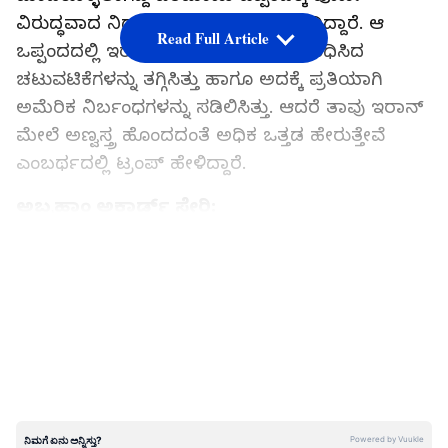
ವಿರುದ್ಧವಾದ ನಿರ್ಧಾರ ನನ್ನದಾಗಿರಲಿದೆ’ ಎಂದಿದ್ದಾರೆ. ಆ
Read Full Article
ಒಪ್ಪಂದದಲ್ಲಿ ಇರಾನ್‌ ಪರಮಾಣುವಿಗೆ ಸಂಬಂಧಿಸಿದ
ಚಟುವಟಿಕೆಗಳನ್ನು ತಗ್ಗಿಸಿತ್ತು ಹಾಗೂ ಅದಕ್ಕೆ ಪ್ರತಿಯಾಗಿ
ಅಮೆರಿಕ ನಿರ್ಬಂಧಗಳನ್ನು ಸಡಿಲಿಸಿತ್ತು. ಆದರೆ ತಾವು ಇರಾನ್‌
ಮೇಲೆ ಅಣ್ವಸ್ತ್ರ ಹೊಂದದಂತೆ ಅಧಿಕ ಒತ್ತಡ ಹೇರುತ್ತೇವೆ
ಎಂಬರ್ಥದಲ್ಲಿ ಟ್ರಂಪ್‌ ಹೇಳಿದ್ದಾರೆ.
ಅಬ್ರಹಾಂ ಅಕಾರ್ಡ್‌ ಸೇರಿ:
ಇಸ್ರೇಲ್‌ ಜತೆ ಅರಬ್‌ ರಾಷ್ಟ್ರಗಳ ಸಂಬಂಧ ವೃದ್ಧಿಸಲೆಂದು
LATEST VIDEOS
ಸೃಷ್ಟಿಸಲಾಗಿರುವ ಅಬ್ರಹಾಂ ಅಕಾರ್ಡ್‌ಗೆ ಸಹಿ ಹಾಕುವಂತೆ
ಅಧ್ಯಕ್ಷ ಟ್ರಂಪ್‌ ಅವರು ಇರಾನ್‌ ಹಾಗೂ ಅದರೊಂದಿಗಿನ
ತಮ್ಮ ಮಾತುಕತೆಗೆ ಮಧ್ಯಸ್ಥಿಕೆ ವಹಿಸಿರುವ ರಾಷ್ಟ್ರಗಳಿಗೆ
ಒತ್ತಾಯಿಸಿದ್ದಾರೆ. ‘ಎಲ್ಲಾ ರಾಷ್ಟ್ರಗಳು ಕಡ್ಡಾಯವಾಗಿ
ಅಕಾರ್ಡ್‌ಗೆ ಸಹಿ ಮಾಡಬೇಕು. ಹಾಗೆ ಮಾಡದಿರಲು ಬಲವಾದ
ಕಾರಣವಿದ್ದಲ್ಲಿ ಒಂದೆರಡು ದೇಶಗಳಿಗೆ ವಿನಾಯಿತಿ ನೀಡುತ್ತೇವೆ’