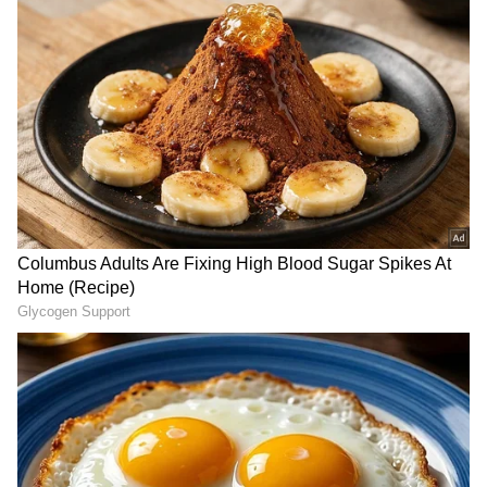
Related Articles
ಅಮೆರಿಕ- ಇರಾನ್‌ ಕದನವೋ, ಸಂಧಾನವೋ?
ಒಪ್ಪಂದಕ್ಕೆ ಆತುರ ಬೇಡ, ಬನ್ನಿ: ಟ್ರಂಪ್‌ ಸೂಚನೆ
ಡೊನಾಲ್ಡ್‌ ಟ್ರಂಪ್ ಪುತ್ರಿ ಇವಾಂಕಾ ಕೊಲೆಗೆ ಯತ್ನಿಸಿದ
ಇರಾನ್‌, ಉಗ್ರನ ಭೀಕರ ಪ್ಲಾನ್ ಬಯಲು!
DOWNLOAD APP
ಕರ್ನಾಟಕ, ಭಾರತ (
India News
) ಮತ್ತು ಜಗತ್ತಿನ
ಕ್ಷಣಕ್ಷಣದ ಕನ್ನಡ ಸುದ್ದಿ (
Kannada News
)
ಅಪ್ಡೇಟ್‌ಗಳಿಗಾಗಿ ಏಷ್ಯಾನೆಟ್ ಸುವರ್ಣ ನ್ಯೂಸ್‌ ಫಾಲೋ
ಮಾಡಿ. ಬ್ರೇಕಿಂಗ್ ಸುದ್ದಿ (
Latest Kannada News
),
ವಿಶೇಷ ವರದಿಗಳು ಮತ್ತು ನೇರ ಪ್ರಸಾರಗಳೊಂದಿಗೆ
(
kannada news live
) ಸಂಪೂರ್ಣ ಮಾಹಿತಿ ಒಂದೇ
ಕ್ಲಿಕ್‌ನಲ್ಲಿ ಲಭ್ಯ. ಏಷ್ಯಾನೆಟ್ ಸುವರ್ಣ ನ್ಯೂಸ್ ಅಧಿಕೃತ