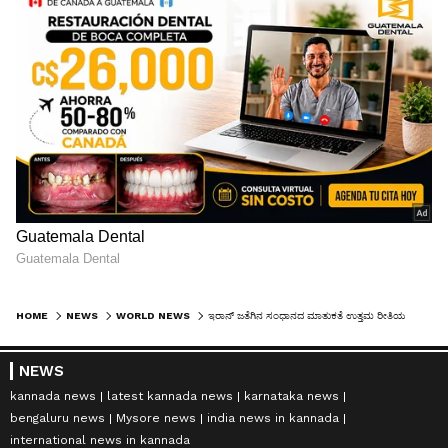
HOME
NEWS
WORLD NEWS
ಇರಾನ್‌ ಜತೆಗಿನ ಸಂಧಾನದ ಮಾತುಕತೆ ಉತ್ತಮ ರೀತಿಯಲ್ಲಿ ಸಾಗುತ್ತಿದೆ, ಒಬಾಮಾ ಮಾಡಿದಂತೆ ಮಾಡಲ್ಲ: ಟ್ರಂಪ್
NEWS
kannada news
latest kannada news
karnataka news
bengaluru news
Mysore news
india news in kannada
international news in kannada