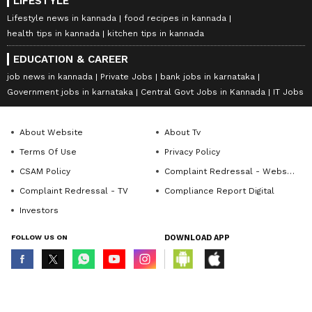
LIFESTYLE
Lifestyle news in kannada
food recipes in kannada
health tips in kannada
kitchen tips in kannada
EDUCATION & CAREER
job news in kannada
Private Jobs
bank jobs in karnataka
Government jobs in karnataka
Central Govt Jobs in Kannada
IT Jobs
About Website
About Tv
Terms Of Use
Privacy Policy
CSAM Policy
Complaint Redressal - Website
Complaint Redressal - TV
Compliance Report Digital
Investors
FOLLOW US ON
DOWNLOAD APP
© Copyright 2026 Asianxt Digital Technologies Private Limited (Formerly
known as Asianet News Media & Entertainment Private Limited) | All Rights
Reserved