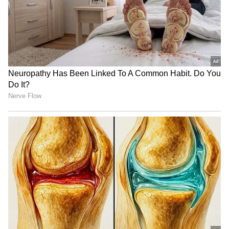
ವಿಮಾನದ ರೆಕ್ಕೆ ಮೇಲೆ ನಿಂತು
ಬದುಕ್ತಾರಾ? ದುರ್ಬಲಗೊಳ್ಳೋ
ಹಾರಿದ 97 ವರ್ಷದ ಅಜ್ಜಿ..
ಜೀವಕೋಶಗಳ ನಿಯಂತ್ರಣ
ಬೆರಗುಗೊಳಿಸೋ ವಿಡಿಯೋ
LATEST VIDEOS
"ರಾಜಕೀಯ ಬೇಡ, ಸಿನಿಮಾನೇ ಪ್ರಾಣ":
ಕನಕೋತ್ಸವದಲ್ಲಿ ರಿಷಬ್ ಶೆಟ್ಟಿ | Rishab
Shetty speech | Suvarna News
ಶೇ.50 ರಿಂದ ಶೇ.18 ಕ್ಕೆ TAX ಇಳಿಕೆ: ಮೋದಿ-
ಟ್ರಂಪ್ ಐತಿಹಾಸಿಕ ಒಪ್ಪಂದ | India US
Trade Deal | Party Rounds