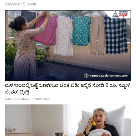
ಪತ್ರಗಳ ಮುಖೇನ ನಡೆಯುತ್ತಿದೆ ಎನ್ನಲಾಗಿದೆ.
ರಷ್ಯನ್ ಹುಡ್ಗೀರು ನೋಡೋಕೆ
ಯುದ್ಧಕ್ಕೆ ಹೋಗೋ ಸೈನಿಕರನ್ನು
ಸೂಪರ್; ಯೋಧರ ವಿಚಾರದಲ್ಲಿ
ಯಾಕೆ ಮದುವೆ ಆಗ್ತಿದ್ದಾರೆ
ಭಾರೀ ಡೇಂಜರ್! ಇಲ್ಲಿದೆ 'ಬ್ಲ್ಯಾಕ್
ಹುಡುಗಿಯರು? ಬ್ಲಾಕ್ ವಿಡೋ
ವಿಡೋ' ಶಾಕಿಂಗ್ ಸ್ಕ್ಯಾಮ್!
ಡೇಂಜರ್ ಗೇಮ್ !
Age is just a number!
ರಷ್ಯಾ ಆಧ್ಯಕ್ಷ ಪುಟಿನ್ 194 ವರ್ಷ