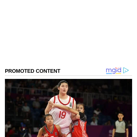
Suvarna News
SN
ಫ್ರಾನ್ಸ್
ನರೇಂದ್ರ ಮೋದಿ