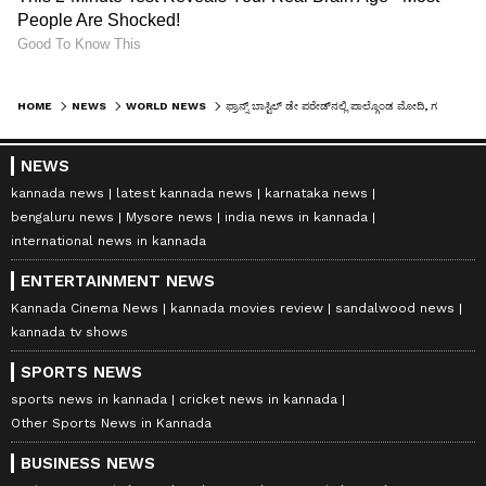
HOME
NEWS
WORLD NEWS
ಫ್ರಾನ್ಸ್ ಬಾಸ್ಟಿಲ್ ಡೇ ಪರೇಡ್‌ನಲ್ಲಿ ಪಾಲ್ಗೊಂಡ ಮೋದಿ, ಗಮನಸೆಳೆದ ವೈಮಾನಿಕ ಪ್ರದರ್ಶನ !
NEWS
kannada news
latest kannada news
karnataka news
bengaluru news
Mysore news
india news in kannada
international news in kannada
ENTERTAINMENT NEWS
Kannada Cinema News
kannada movies review
sandalwood news
kannada tv shows
SPORTS NEWS
sports news in kannada
cricket news in kannada
Other Sports News in Kannada
BUSINESS NEWS