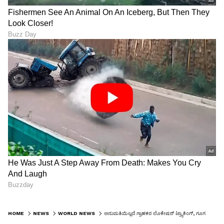
HOME
NEWS
WORLD NEWS
ಅನುಮತಿಯಿಲ್ಲದೆ ಗ್ರಾಹಕರ ಲೊಕೇಷನ್‌ ಟ್ರ್ಯಾಕಿಂಗ್‌, ಗೂಗಲ್‌ಗೆ 1287 ಕೋಟಿ ಪಾವತಿಸಲು ಸೂಚನೆ