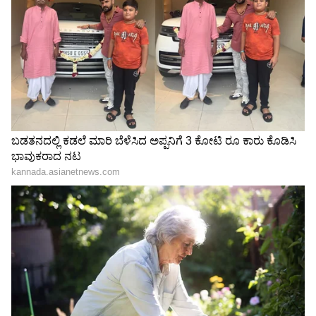
ಪಾಕಿಸ್ತಾನದ ರೈಲಿನಲ್ಲಿ ಟಿಕೆಟ್
ಸಿಂಧೂ ನದಿಯಲ್ಲಿ ಸಿಕ್ಕಿತು ಚಿನ್ನದ
ಇಲ್ಲದೇ ಪ್ರಯಾಣಿಸಿದ್ರೆ ಎಷ್ಟು ದಂಡ
ನಿಧಿ, ಪಾಕಿಸ್ತಾನದಲ್ಲಿ ಭಾರೀ
ಹಾಕ್ತಾರೆ ?
ಯಂತ್ರಗಳೊಂದಿಗೆ ನಡೆಯುತ್ತಿದೆ
ಗಣಿಗಾರಿಕೆ
ಭಾರತದ ಜತೆ ರೈಲ್ವೆ ಸಂಪರ್ಕ:
'ಇದು ಟ್ರೇಲರ್, ದೇಶವನ್ನೇ ಬಂದ್
ರಷ್ಯಾ ಪ್ರಸ್ತಾಪ; ಹಿಂದೂ
ಮಾಡ್ತೀವಿ..' ಬೆಲೆ ಏರಿಕೆ ವಿರೋಧಿಸಿ
ಮಹಾಸಾಗರಕ್ಕೆ ನೇರ ರೈಲ್ವೆ ಜಾಲ
ಪಾಕಿಸ್ತಾನ ಸರ್ಕಾರದ ವಿರುದ್ಧ
ಜನರ ದಂಗೆ
LATEST VIDEOS