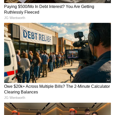
ಮತ್ತು ವಾಷಿಂಗ್ಟನ್‌ನೊಂದಿಗೆ 124.9 ಮಿಲಿಯನ್ ಡಾಲರ್‌
ಸೆಟ್ಲ್‌ಮೆಂಟ್‌ಗೆ ಒಪ್ಪಿದೆ.
RECOMMENDED STORIES