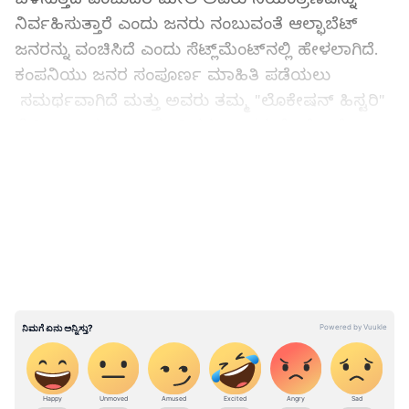
ನಿರ್ವಹಿಸುತ್ತಾರೆ ಎಂದು ಜನರು ನಂಬುವಂತೆ ಆಲ್ಫಾಬೆಟ್
ಜನರನ್ನು ವಂಚಿಸಿದೆ ಎಂದು ಸೆಟ್ಲ್‌ಮೆಂಟ್‌ನಲ್ಲಿ ಹೇಳಲಾಗಿದೆ.
ಕಂಪನಿಯು ಜನರ ಸಂಪೂರ್ಣ ಮಾಹಿತಿ ಪಡೆಯಲು
ಸಮರ್ಥವಾಗಿದೆ ಮತ್ತು ಅವರು ತಮ್ಮ "ಲೊಕೇಷನ್‌ ಹಿಸ್ಟರಿ"
ಸೆಟ್ಟಿಂಗ್ ಅನ್ನು ಆಫ್ ಮಾಡಿದರೂ ಅವರ ಪ್ರೊಫೈಲ್‌ಗೆ
ಜಾಹೀರಾತುಗಳನ್ನು ಕಳಿಸುವ ಮೂಲಕ ಅವರನ್ನು
LATEST VIDEOS
ಗುರಿಯಾಗಿಸಬಹುದು. ಅದಲ್ಲದೆ, ಅವರು ಬಯಸದ
ಜಾಹೀರಾತುಗಳನ್ನು ನಿರ್ಬಂಧಿಸುವ ಅವಕಾಶವಿದೆ ಎಂದು
ಹೇಳುವ ಮೂಲಕ ಜನರನ್ನು ವಂಚಿಸುತ್ತಿದೆ ಎನ್ನಲಾಗಿದೆ.
"ಗೂಗಲ್ ತನ್ನ ಬಳಕೆದಾರರಿಗೆ ಒಂದು ವಿಷಯವನ್ನು
ಮುಖ್ಯವಾಗಿ ಹೇಳುತ್ತಿದೆ. ಅವರು ಆಯ್ಕೆ ಮಾಡಿದ ನಂತರ
ಅದು ಇನ್ನು ಮುಂದೆ ಅವರ ಸ್ಥಳವನ್ನು ಟ್ರ್ಯಾಕ್ ಮಾಡುವುದಿಲ್ಲ.
ಆದರೆ ಇದಕ್ಕೆ ವಿರುದ್ಧವಾಗಿ ಮತ್ತು ತನ್ನದೇ ಆದ ವಾಣಿಜ್ಯ
ಲಾಭಕ್ಕಾಗಿ ಅದರ ಬಳಕೆದಾರರ ಚಲನವಲನಗಳನ್ನು ಟ್ರ್ಯಾಕ್
ಮಾಡುವುದನ್ನು ಮುಂದುವರಿಸುತ್ತದೆ" ಎಂದು