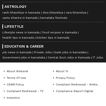
ASTROLOGY
rashi bhavishya in kannada
dina bhavishya
vara bhavishya
vastu shastra in kannada
karnataka festivals
LIFESTYLE
Lifestyle news in kannada
food recipes in kannada
health tips in kannada
kitchen tips in kannada
EDUCATION & CAREER
job news in kannada
Private Jobs
bank jobs in karnataka
Government jobs in karnataka
Central Govt Jobs in Kannada
IT Jobs
About Website
About Tv
Terms Of Use
Privacy Policy
CSAM Policy
Complaint Redressal - Website
Complaint Redressal - TV
Compliance Report Digital
Investors