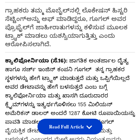
ಗ್ರಾಹಕರು ತಮ್ಮ ಮೊಬೈಲ್‌ನಲ್ಲಿ ಲೊಕೇಷನ್‌ ಹಿಸ್ಟರಿ
ಸೆಟ್ಟಿಂಗ್‌ಅನ್ನು ಆಫ್‌ ಮಾಡಿದ್ದರೂ, ಗೂಗಲ್‌ ಅವರ
ಪ್ರೊಫೈಲ್‌ಗೆ ಜಾಹೀರಾತುಗಳನ್ನು ಕಳಿಸುವ ಮೂಲಕ
ಟ್ರ್ಯಾಕ್‌ ಮಾಡಲು ಯಶಸ್ವಿಯಾಗುತ್ತಿತ್ತು ಎಂದು
ಆರೋಪಿಸಲಾಗಿದೆ.
ಕ್ಯಾಲಿಫೋರ್ನಿಯಾ (ಸೆ.16):
ಜಾಗತಿಕ ಅಂತರ್ಜಾಲ ದೈತ್ಯ
ಹಾಗೂ ಸರ್ಚ್ ಇಂಜಿನ್ ಕಂಪನಿ ಗೂಗಲ್‌ ತನ್ನ ಗ್ರಾಹಕರ
ಸ್ಥಳಗಳನ್ನು ಹೇಗೆ ಟ್ರ್ಯಾಕ್ ಮಾಡುತ್ತದೆ ಮತ್ತು ಒಪ್ಪಿಗೆಯಿಲ್ಲದೆ
ಅವರ ಡೇಟಾವನ್ನು ಹೇಗೆ ಬಳಸುತ್ತದೆ ಎಂಬ ಬಗ್ಗೆ
ಕ್ಯಾಲಿಫೋರ್ನಿಯಾ ಮತ್ತು ಖಾಸಗಿ ದೂರುದಾರರ
ಕ್ಲೈಮ್‌ಗಳನ್ನು ಇತ್ಯರ್ಥಗೊಳಿಸಲು 155 ಮಿಲಿಯನ್
ಅಮೆರಿಕನ್‌ ಡಾಲರ್‌ ಅಂದರೆ 1287 ಕೋಟಿ ರೂಪಾಯಿಯನ್ನು
ಪಾವತಿ ಮಾಡಲು ಗೂಗಲ್‌ ಒಪ್ಪಿಕೊಂಡಿದೆ. ಗೂಗಲ್‌
Read Full Article
ವೈಯಕ್ತಿಕ ಡೇಟಾವನ್ನು ಹೇಗೆ ಸಂಗ್ರಹಿಸುತ್ತದೆ ಮತ್ತು
ಬಳಸುತ್ತದೆ ಎಂಬುದರ ಮೇಲೆ ಅವರು ನಿಯಂತ್ರಣವನ್ನು