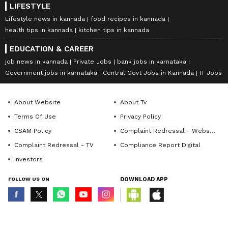
LIFESTYLE
Lifestyle news in kannada
food recipes in kannada
health tips in kannada
kitchen tips in kannada
EDUCATION & CAREER
job news in kannada
Private Jobs
bank jobs in karnataka
Government jobs in karnataka
Central Govt Jobs in Kannada
IT Jobs
About Website
About Tv
Terms Of Use
Privacy Policy
CSAM Policy
Complaint Redressal - Website
Complaint Redressal - TV
Compliance Report Digital
Investors
FOLLOW US ON
DOWNLOAD APP
© Copyright 2026 Asianxt Digital Technologies Private Limited (Formerly
known as Asianet News Media & Entertainment Private Limited) | All Rights