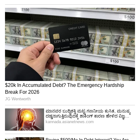
ಕಳೆದ ವಾರ ಮುಂಬೈನಿಂದ ಪಶ್ಚಿಮ ಬಂಗಾಳದ ದುರ್ಗಾಪುರಕ್ಕೆ
ತೆರಳುತ್ತಿದ್ದ ಸ್ಪೈಸ್‌ಜೆಟ್‌ ವಿಮಾನದಲ್ಲಿ ತೀವ್ರ ಟಬ್ರ್ಯುಲೆನ್ಸ್‌
ಉಂಟಾಗಿ 15 ಮಂದಿ ಗಾಯಗೊಂಡಿರುವ ಆತಂಕಕಾರಿ ಘಟನೆ
ನಡೆದಿತ್ತು. ಘಟನೆಯ ಕುರಿತು ನಾಗರಿಕ ವಿಮಾನಯಾನ
ನಿರ್ದೇಶನಾಲಯ (ಡಿಜಿಸಿಎ) ವಿಸ್ತೃತ ತನಿಖೆಗೆ ಆದೇಶಿಸಿದೆ.
ಗಾಯಗೊಂಡವರಲ್ಲಿ ಕೆಲವರು ಆಸ್ಪತ್ರೆಯಿಂದ
ಬಿಡುಗಡೆಯಾಗಿದ್ದು, ಇನ್ನು ಕೆಲವರು ಬೆನ್ನುಮೂಳೆ ಮತ್ತು ತಲೆಗೆ
ಉಂಟಾದ ಹಾನಿಗೆ ಚಿಕಿತ್ಸೆ ಪಡೆಯುತ್ತಿದ್ದಾರೆ. ಈ ಪೈಕಿ
ಇಬ್ಬರನ್ನು ಐಸಿಯುಗೆ ದಾಖಲಿಸಲಾಗಿದೆ.