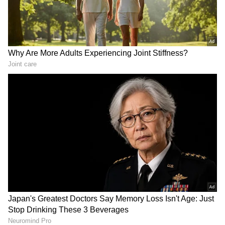
ವಿಶೇಷ ವರದಿಗಳು ಮತ್ತು ನೇರ ಪ್ರಸಾರಗಳೊಂದಿಗೆ
(
kannada news live
) ಸಂಪೂರ್ಣ ಮಾಹಿತಿ ಒಂದೇ
ಕ್ಲಿಕ್‌ನಲ್ಲಿ ಲಭ್ಯ. ಏಷ್ಯಾನೆಟ್ ಸುವರ್ಣ ನ್ಯೂಸ್ ಅಧಿಕೃತ
ಆ್ಯಪ್ ಡೌನ್‌ಲೋಡ್ ಮಾಡಿ ಹಾಗು ಎಲ್ಲಾ ಅಪ್‌ಡೇಟ್
ಗಳನ್ನು ಪಡೆಯಿರಿ
ವಿಮಾನದ ರೆಕ್ಕೆಗಳ ಮಟ್ಟವನ್ನು ನಿಯಂತ್ರಣದಲ್ಲಿಟ್ಟುಕೊಳ್ಳಲು
ಪ್ರಯತ್ನಿಸಿ ಮತ್ತು ನೀವು ನನಗಾಗಿ ವಿಮಾನವನ್ನು ಇಳಿಸಲು
ಪ್ರಾರಂಭಿಸಬಹುದೇ ಎಂದು ನೋಡಿ. ನಿಯಂತ್ರಣಗಳನ್ನು
ಮುಂದಕ್ಕೆ ಒತ್ತಿ ಮತ್ತು ಅತ್ಯಂತ ನಿಧಾನಗತಿಯಲ್ಲಿ ಇಳಿಯಿರಿ
ಎಂದು ಏರ್ ಟ್ರಾಫಿಕ್ ಕಂಟ್ರೋಲರ್ ವ್ಯಕ್ತಿಗೆ ಹೇಳುವುದನ್ನು
ಆಡಿಯೋದಲ್ಲಿ ಕೇಳಬಹುದು. ಉತ್ತರ ಅಥವಾ ದಕ್ಷಿಣದ
ಕಡೆಯ ಕರಾವಳಿಯತ್ತ ಸಾಗಿ. ನಾವು ನಿಮ್ಮನ್ನು ಪತ್ತೆಹಚ್ಚಲು
ಪ್ರಯತ್ನಿಸುತ್ತಿದ್ದೇವೆ ಎಂದು ಆಡಿಯೋದಲ್ಲಿ ಏರ್ ಕಂಟ್ರೋಲ್
ರೂಮ್‌ ಸಿಬ್ಬಂದಿ ಅಪರಿಚಿತ ಪ್ರಯಾಣಿಕನಿಗೆ ಮಾಹಿತಿ
ನೀಡಿದ್ದಾರೆ.