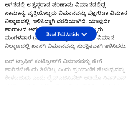
ಆಗಸದಲ್ಲಿ ಅಸ್ವಸ್ಥರಾದ ಪರಿಣಾಮ ವಿಮಾನದಲ್ಲಿದ್ದ
ಸಾಮಾನ್ಯ ವ್ಯಕ್ತಿಯೊಬ್ಬರು ವಿಮಾನವನ್ನು ಫ್ಲೋರಿಡಾ ವಿಮಾನ
ನಿಲ್ದಾಣದಲ್ಲಿ ಇಳಿಸಿದ್ದಾಗಿ ವರದಿಯಾಗಿದೆ. ಯಾವುದೇ
ಹಾರಾಟದ ಅನುಭವವಿಲ್ಲದ ಪ್ರಯಾಣಿಕರೊಬ್ಬರು
Read Full Article
ಮಂಗಳವಾರ (ಮೇ 10) ಮಧ್ಯಾಹ್ನ ಫ್ಲೋರಿಡಾ ವಿಮಾನ
ನಿಲ್ದಾಣದಲ್ಲಿ ಖಾಸಗಿ ವಿಮಾನವನ್ನು ಸುರಕ್ಷಿತವಾಗಿ ಇಳಿಸಿದರು.
ಏರ್ ಟ್ರಾಫಿಕ್ ಕಂಟ್ರೋಲ್‌ಗೆ ವಿಮಾನವನ್ನು ಹೇಗೆ
ಹಾರಿಸಬೇಕೆಂದು ತಿಳಿದಿಲ್ಲ ಎಂದು ಪ್ರಯಾಣಿಕ ಹೇಳುವುದನ್ನು
ಕೇಳಬಹುದು ಎಂದು ಲೈವ್‌ಎಟಿಸಿ.ನೆಟ್ ಆಡಿಯೊ ಸಿಎನ್‌ಎನ್
ವರದಿ ಮಾಡಿದೆ. ನನಗೆ ಇಲ್ಲಿ ಗಂಭೀರ ಪರಿಸ್ಥಿತಿ ಇರುವುದರ
ಅರಿವಾಗಿದೆ. ನನ್ನ ಪೈಲಟ್ ಅಸಮರ್ಪಕವಾಗಿದ್ದು,
LATEST VIDEOS
ವಿಮಾನವನ್ನು ಹೇಗೆ ಹಾರಿಸಬೇಕೆಂದು ನನಗೆ ತಿಳಿದಿಲ್ಲ ಎಂದು
ಅಪರಿಚಿತ ಪ್ರಯಾಣಿಕರು ಆಡಿಯೊದಲ್ಲಿ ಹೇಳಿದ್ದಾರೆ. ಈ
ಆಡಿಯೋ ಫ್ಲೋರಿಡಾದ ಪಾಮ್ ಬೀಚ್ ಅಂತರಾಷ್ಟ್ರೀಯ
ವಿಮಾನ ನಿಲ್ದಾಣ ತಲುಪಿದ್ದು, ಅಲ್ಲಿನ ಏರ್ ಟ್ರಾಫಿಕ್