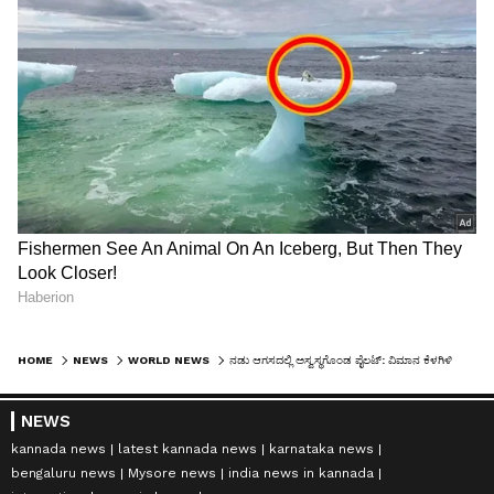
HOME
NEWS
WORLD NEWS
ನಡು ಆಗಸದಲ್ಲಿ ಅಸ್ವಸ್ಥಗೊಂಡ ಪೈಲಟ್‌: ವಿಮಾನ ಕೆಳಗಿಳಿಸಿದ ಸಾಮಾನ್ಯ ಪ್ರಯಾಣಿಕ
NEWS
kannada news
latest kannada news
karnataka news
bengaluru news
Mysore news
india news in kannada