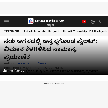
ಕನ್ನಡ
TRENDING :
Bidadi Township Project
Bidadi Township JDS Padayatr
ನಡು ಆಗಸದಲ್ಲಿ ಅಸ್ವಸ್ಥಗೊಂಡ ಪೈಲಟ್‌:
ವಿಮಾನ ಕೆಳಗಿಳಿಸಿದ ಸಾಮಾನ್ಯ
ಪ್ರಯಾಣಿಕ
Author :
Anusha Kb
|
News
Published :
May 11 2022, 02:22 PM IST
chennai flight 2