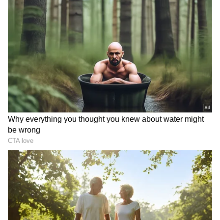
DOWNLOAD APP
ಕರ್ನಾಟಕ, ಭಾರತ (
India News
) ಮತ್ತು ಜಗತ್ತಿನ
ಕ್ಷಣಕ್ಷಣದ ಕನ್ನಡ ಸುದ್ದಿ (
Kannada News
)
ಅಪ್ಡೇಟ್‌ಗಳಿಗಾಗಿ ಏಷ್ಯಾನೆಟ್ ಸುವರ್ಣ ನ್ಯೂಸ್‌ ಫಾಲೋ
ಮಾಡಿ. ಬ್ರೇಕಿಂಗ್ ಸುದ್ದಿ (
Latest Kannada News
),