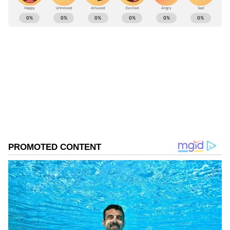
ABOUT THE AUTHOR
Mahmad Rafik
MR
ಮಹ್ಮದ್ ರಫಿಕ್ ವಿಜಯಪುರದ ಬೇನಾಳ RC ಗ್ರಾಮದವನು. ಪಬ್ಲಿಕ್
ಟಿವಿ ಡಿಜಿಟಲ್, ನ್ಯೂಸ್ 18 ಕನ್ನಡ, ಇದೀಗ ಏಷ್ಯಾನೆಟ್ ಕನ್ನಡ ಸೇರಿ
ಡಿಜಿಟಲ್ ಮಾಧ್ಯಮದಲ್ಲಿ 8 ವರ್ಷಗಳ ಅನುಭವ. ಎಂ.ಕಾಂ. ಓದಿ
ಕೆಲಸ ಆರಂಭಿಸಿದ್ದು ಖಾಸಗಿ ಬ್ಯಾಂಕ್‌ವೊಂದರಲ್ಲಿ. ಆಕರ್ಷಿಸಿದ್ದು
ಭೂಕಂಪ
ಪತ್ರಿಕೋದ್ಯಮ. ಯಾವ ಟಾಪಿಕ್ ಕೊಟ್ಟರೂ ಬರೆಯಬಲ್ಲೆ. ಓಟಿಟಿ
Related Articles
ಮೂವಿ ನೋಡೋದು ಇಷ್ಟ.
ಯುದ್ಧದ ನಡುವೆ ಅಣ್ವಸ್ತ್ರ ಪರೀಕ್ಷೆ ನಡೆಸಿತಾ ಇರಾನ್‌?
ಗೆರಾಶ್‌ನಲ್ಲಿ 4.3 ತೀವ್ರತೆಯ ಭೂಕಂಪ!
ಯುದ್ಧ ವಿದೇಶದಲ್ಲಾದ್ರೂ ತಲೆ ಮೇಲೆ ಕೈಹೊತ್ತು ಕುಳಿತ
ಭಾರತೀಯರು, ಷೇರು ಮಾರ್ಕೆಟ್ ನಲ್ಲಿ ಭೂಕಂಪ