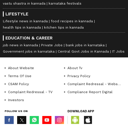
vastu shastra in kannada
karnataka festivals
LIFESTYLE
Lifestyle news in kannada
food recipes in kannada
health tips in kannada
kitchen tips in kannada
EDUCATION & CAREER
job news in kannada
Private Jobs
bank jobs in karnataka
Government jobs in karnataka
Central Govt Jobs in Kannada
IT Jobs
About Website
About Tv
Terms Of Use
Privacy Policy
CSAM Policy
Complaint Redressal - Website
Complaint Redressal - TV
Compliance Report Digital
Investors
FOLLOW US ON
DOWNLOAD APP