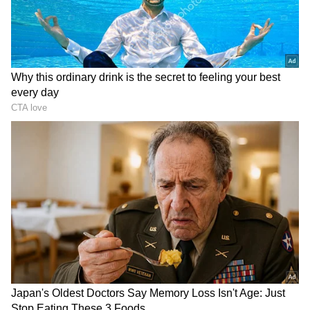
DOWNLOAD APP
ಕರ್ನಾಟಕ, ಭಾರತ (
India News
) ಮತ್ತು ಜಗತ್ತಿನ
ಕ್ಷಣಕ್ಷಣದ ಕನ್ನಡ ಸುದ್ದಿ (
Kannada News
)
ಅಪ್ಡೇಟ್‌ಗಳಿಗಾಗಿ ಏಷ್ಯಾನೆಟ್ ಸುವರ್ಣ ನ್ಯೂಸ್‌ ಫಾಲೋ
ಬೆಳಗ್ಗೆ 6 ಗಂಟೆ 25 ನಿಮಿಷ: 6.6 ತೀವ್ರತೆ ದಾಖಲು
ಮಾಡಿ. ಬ್ರೇಕಿಂಗ್ ಸುದ್ದಿ (
Latest Kannada News
),
ವಿಶೇಷ ವರದಿಗಳು ಮತ್ತು ನೇರ ಪ್ರಸಾರಗಳೊಂದಿಗೆ
(
kannada news live
) ಸಂಪೂರ್ಣ ಮಾಹಿತಿ ಒಂದೇ
ಫಿಲಿಪೈನ್ಸ್ ಮತ್ತು ಇಂಡೋನೇಷ್ಯಾದ ಕೆಲವು ಭಾಗಗಳಿಗೆ
ಕ್ಲಿಕ್‌ನಲ್ಲಿ ಲಭ್ಯ. ಏಷ್ಯಾನೆಟ್ ಸುವರ್ಣ ನ್ಯೂಸ್ ಅಧಿಕೃತ
ರಾಷ್ಟ್ರೀಯ ಭೂಕಂಪಶಾಸ್ತ್ರ ಕೇಂದ್ರ ಸುನಾಮಿ ಎಚ್ಚರಿಕೆ
ಆ್ಯಪ್ ಡೌನ್‌ಲೋಡ್ ಮಾಡಿ ಹಾಗು ಎಲ್ಲಾ ಅಪ್‌ಡೇಟ್
ನೀಡಲಾಗಿದೆ. ಇತ್ತ ಫಿಲಿಫೈನ್ಸ್‌ ಭೂಕಂಪದ ಬೆನ್ನಲ್ಲೇ ಅಲರ್ಟ್
ಗಳನ್ನು ಪಡೆಯಿರಿ
ಆಗಿರುವ ಜಪಾನ್, ಪೆಸಿಫಿಕ್ ಕರಾವಳಿಯ ಕೆಲವು ಭಾಗಗಳಿಗೆ