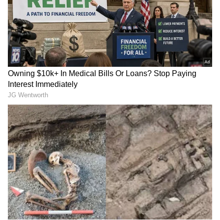
ಬಟ್ಟೆ ಕಂಡರೆ ನಿಮಗೇನು?
ಬೆಂಗಳೂರು ಜೈಲು ಸೇರಿದ್ದ
ಬಾತ್‌ರೂಂನಿಂದಲೇ ಮೀಟಿಂಗ್
ಜಪಾನ್ ಪ್ರಜೆ! ಜಪಾನ್‌ನಿಂದಲೇ
ಹಾಜರಾದ ಜನಪ್ರತಿನಿಧಿ ಪ್ರಶ್ನೆಗೆ
ಪೊಲೀಸರ ವಿರುದ್ಧ ಗೆದ್ದ ಹಿರೋ..
ಎಲ್ಲರೂ ದಂಗು
ಇಲ್ಲಿ ಪ್ರೇಮ ಕತೆಯೂ ಇದೆ!
ಇದು 'ರಾಜಾಹುಲಿ' ಸ್ಟೋರಿ..
ಬೈಕ್‌ನಲ್ಲಿ ಹೆರಿಗೆಯಾಯ್ತು ಸರಿ,
'ಟಾಕ್ಸಿಕ್' ಟ್ರೇಲರ್ ಈವೆಂಟ್‌
ಆದರೆ ಮಗು ಎಲ್ಲಿ ಸಿಕ್ಕಿತು ಗೊತ್ತಾ?
ಜಾಗಕ್ಕೂ ಯಶ್‌ಗೂ
ನೆಟ್ಟಿಗರನ್ನೇ ಬೆರಗುಗೊಳಿಸಿದ
ಮರೆಯಲಾಗದ ನಂಟಿದೆ, ಏನದು
ರಹಸ್ಯ!