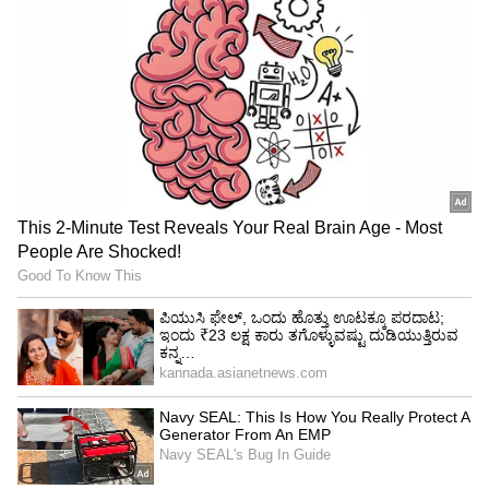
ಚೀನಾ ಮತ್ತು ಭೂತಾನ್‌ನಲ್ಲಿ ಸಂಭವಿಸಿದ ಭೂಕಂಪವು
ರಿಕ್ಟರ್ ಮಾಪಕದಲ್ಲಿ 5.3 ರಷ್ಟಿತ್ತು. ಕೇಂದ್ರಬಿಂದು ಭೂತಾನ್
ಆಗಿತ್ತು.