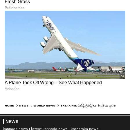
HOME
NEWS
WORLD NEWS
BREAKING: ಫಿಲಿಪೈನ್ಸ್‌ನಲ್ಲಿ 7.7 ತೀವ್ರತೆಯ ಪ್ರಬಲ ಭೂಕಂಪ : ಸುನಾಮಿ ಆತಂಕ, ಎಚ್ಚರಿಕೆ ಸಂದೇಶ
NEWS
kannada news
latest kannada news
karnataka news