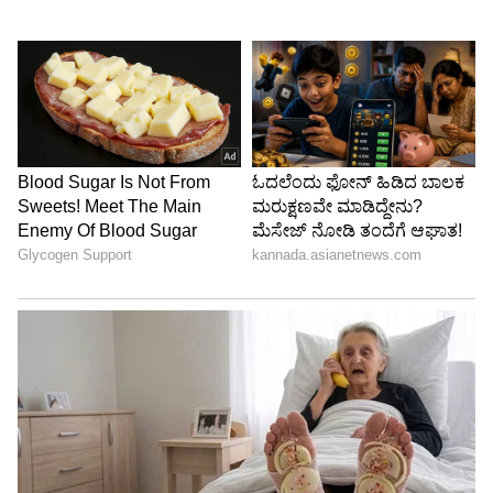
ಸ್ಪ್ಯಾಮ್‌ ಎಸ್‌ಎಮ್‌ಎಸ್ ಬಗ್ಗೆಯೂ ಟ್ರೂ ಕಾಲರ್
ವರದಿ
ದೇಶದಲ್ಲಿ ಅತ್ಯಂತ ಸಾಮಾನ್ಯವಾದ ಹಗರಣಗಳಲ್ಲಿ ಒಂದು
KYC (Know your customer) ಹಗರಣವಾಗಿ ಉಳಿದಿದೆ.
ಇಲ್ಲಿ ವಂಚಕರು ಬ್ಯಾಂಕ್, ವ್ಯಾಲೆಟ್ ಅಥವಾ ಡಿಜಿಟಲ್
ಪಾವತಿ (Digital Payment) ಸೇವೆಯಂತೆ ನಟಿಸುತ್ತಾರೆ
ಮತ್ತು ಭಾರತೀಯ ರಿಸರ್ವ್ ಬ್ಯಾಂಕ್ ಕಡ್ಡಾಯಗೊಳಿಸಿದಂತೆ
ತಮ್ಮ KYC ಡಾಕ್ಯುಮೆಂಟ್‌ ಅಪ್ಡೇಟ್‌ ಮಾಡುವಂತೆ
ಬಳಕೆದಾರರನ್ನು ಕೇಳುತ್ತಾರೆ. ಈ ಹಗರಣ ವ್ಯಾಪಕವಾಗಿದ್ದು ಈ
ಬಗ್ಗೆ ಕೂಡ ಟ್ರೂ ಕಾಲರ್‌ ವರದಿ ಮಾಡಿದೆ.
ಇನ್ನೂ ಸ್ಪ್ಯಾಮ್‌ ಎಸ್‌ಎಮ್‌ಎಸ್ (Spam SMS) ಬಗ್ಗೆಯೂ
ವರದಿ ಮಾಡಿರುವ ಟ್ರೂ ಕಾಲರ್‌ ಸ್ಪ್ಯಾಮ್‌ ಮೇಸೆಜ್
ಸ್ವೀಕರಿಸಿದ ಅಗ್ರ 20 ದೇಶಗಳ‌ ಪಟ್ಟಿ ಬಿಡುಗಡೆ ಮಾಡಿದೆ.
ಆದರೆ ಈ ಪಟ್ಟಿಯಲ್ಲೀ ಭಾರತ ಸ್ಥಾನ ಪಡೆದಿಲ್ಲ ಎಂಬುದು
ಸಂತಸದ ಸುದ್ದಿ. ಈ ಪಟ್ಟಿಯಲ್ಲಿ ಕ್ಯಾಮರೂನ್‌,