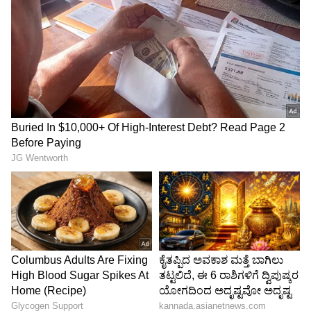
ಸೇಲ್ಸ್ ಮತ್ತು ಟೆಲಿಮಾರ್ಕೆಟಿಂಗ್ ಕರೆಗಳ ಸಂಖ್ಯೆಯಲ್ಲಿನ
ಹೆಚ್ಚಳದಿಂದಾಗಿ ಈ ಪಟ್ಟಿಯಲ್ಲಿ ಭಾರತ ನಾಲ್ಕನೇ ಸ್ಥಾನಕ್ಕೇರಿದೆ
ಎಂದು ವರದಿ ಹೇಳಿದೆ. ಈ ವರ್ಷ, ಎಲ್ಲಾ ವರ್ಗಗಳ
ಮಾರಾಟ-ಸಂಬಂಧಿತ ಸ್ಪ್ಯಾಮ್ ಕರೆಗಳು ಒಟ್ಟು 93.5
ಪ್ರತಿಶತ ಪಾಲನ್ನು ಹೊಂದಿವೆ. ಹಣಕಾಸು ಸೇವೆಗಳು
(Financial Calls) ಸ್ಪ್ಯಾಮ್ ಕರೆಗಳಲ್ಲಿ ಶೇಕಡಾ 3.1
ರಷ್ಟಿದ್ದರೆ, ಉಪದ್ರವಕಾರಿ ಕರೆಗಳು (Nuisance calls) ಮತ್ತು
ಸ್ಕ್ಯಾಮ್ ಕರೆಗಳು ಕ್ರಮವಾಗಿ ಶೇಕಡಾ 2 ಮತ್ತು 1.4 ಶೇಕಡಾ
ಪಾಲನ್ನು ಹೊಂದಿವೆ.
“ಈ ವರ್ಷ ಭಾರತದಲ್ಲಿ ಕೇವಲ ಒಬ್ಬ ಸ್ಪ್ಯಾಮರ್‌ನಿಂದ 202
ಮಿಲಿಯನ್ ಸ್ಪ್ಯಾಮ್ ಕರೆಗಳನ್ನು ಮಾಡಲಾಗಿದೆ. ಅದು
ಪ್ರತಿದಿನ 6,64,000 ಕ್ಕೂ ಹೆಚ್ಚು ಕರೆಗಳು ಮತ್ತು ಪ್ರತಿದಿನ
27,000 ಪ್ರತಿ ಗಂಟೆಗೆ ಕರೆಗಳು ”ಎಂದು ವರದಿ ಹೇಳಿದೆ.