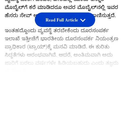
ಮೊಬೈಲ್‌ಗೆ ಕರೆ ಮಾಡಿದರೂ ಅವರ ಮೊಬೈಲ್‌ನಲ್ಲಿ ಇವರ
ಹೆಸರು ಸೇವ್‌ ಆಗಿಲ್ಲದಿದ್ದರೂ ಕೂಡ ಹೆಸರು ಕಾಣಿಸುತ್ತದೆ.
Read Full Article
ಇಂತಹದ್ದೊಂದು ವ್ಯವಸ್ಥೆ ತರಬೇಕೆಂದು ದೂರಸಂಪರ್ಕ
ಇಲಾಖೆ ಇತ್ತೀಚೆಗೆ ಭಾರತೀಯ ದೂರಸಂಪರ್ಕ ನಿಯಂತ್ರಣ
ಪ್ರಾಧಿಕಾರ (ಟ್ರಾಯ್‌)ಕ್ಕೆ ಮನವಿ ಮಾಡಿದೆ. ಈ ಕುರಿತು
ಸಿದ್ಧತೆಗಳು ಆರಂಭವಾಗಿವೆ. ಆದರೆ, ಅಂತಿಮವಾಗಿ ಅದು
ಜಾರಿಗೆ ಬರಲು ವರ್ಷಗಳೇ ಹಿಡಿಯಬಹುದು ಎಂದು ತಜ್ಞರು
ಹೇಳಿದ್ದಾರೆ.
LATEST VIDEOS
Google best apps 2021: ಗೂಗಲ್ ಪ್ರಕಾರ 2021ರ
ಬೆಸ್ಟ್ ಆಪ್ ಯಾವುದು ಗೊತ್ತಾ?