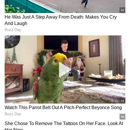
ನ್ಯೂಸ್‌. ಹೊಸ
ಗ್ಯಾಜೆಟ್‌
ರಿಲೀಸ್‌ ಆಯ್ತಾ? ಹೊಸ
ಸ್ಟಾರ್ಟ್‌ಅಪ್‌ಗಳು ಬಂದಿದ್ಯಾ? ಭವಿಷ್ಯವನ್ನು ಬದಲಿಸುವ
ಅಪರಿಚಿತ ಕರೆಗಳ ಕಾಲರ್‌ ಐಡಿ ತೋರಿಸುವ ವ್ಯವಸ್ಥೆ ಜಾರಿಗೆ
ಟೆಕ್‌ ಪಾಲಿಸಿ ಯಾವುದು? ಇವುಗಳ ಇಂಚಿಂಚೂ ಮಾಹಿತಿ
ಸಿದ್ಧತೆಗಳು ಆರಂಭವಾಗಿವೆ ಎಂದು ಟ್ರಾಯ್‌ ಚೇರ್ಮನ್‌
ಸಿಗಲಿದೆ. ಟೆಕ್‌ ಎಕ್ಸ್‌ಪ್ಲೇನರ್ಸ್‌ ಹಾಗೂ ಗ್ಯಾಜೆಟ್‌ ಡೆಮೋ
ಪಿ.ಡಿ.ವಘೇಲಾ ಖಚಿತಪಡಿಸಿದ್ದಾರೆ.
ವಿಡಿಯೋಗಳು ಕೂಡ ನೀವು ಕಾಣಬಹುದು.