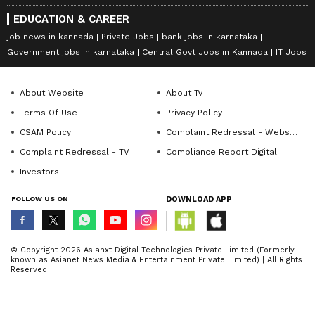
EDUCATION & CAREER
job news in kannada
Private Jobs
bank jobs in karnataka
Government jobs in karnataka
Central Govt Jobs in Kannada
IT Jobs
About Website
About Tv
Terms Of Use
Privacy Policy
CSAM Policy
Complaint Redressal - Website
Complaint Redressal - TV
Compliance Report Digital
Investors
FOLLOW US ON
DOWNLOAD APP
© Copyright 2026 Asianxt Digital Technologies Private Limited (Formerly
known as Asianet News Media & Entertainment Private Limited) | All Rights
Reserved