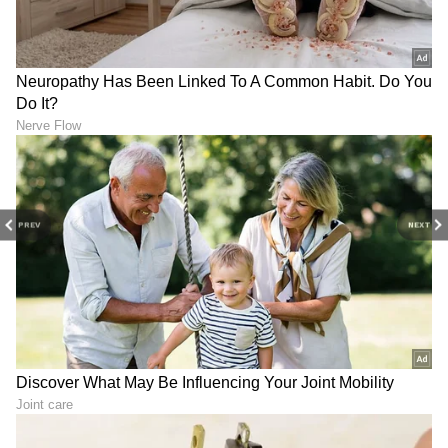
ಸೋಮಾಲಿಯಾ ಹಾಗೂ ತಾಂಝಾನಿಯಾ ಕ್ರಮವಾಗಿ
ಮೊದಲ ಮೂರು ಸ್ಥಾನ ಪಡೆದುಕೊಂಡಿವೆ.
PREV
NEXT