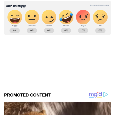
ABOUT THE AUTHOR
Kannadaprabha News
KN
1967ರ ನವೆಂಬರ್ 4ರಂದು ಆರಂಭವಾದ ಕನ್ನಡಪ್ರಭ ಕನ್ನಡ
ಪತ್ರಿಕೋದ್ಯಮದಲ್ಲಿಯೇ ವಿಶೇಷ ಛಾಪು ಮೂಡಿಸಿದ ಕನ್ನಡ ದಿನ
ಪತ್ರಿಕೆ. ದೇಶ, ವಿದೇಶ, ವಾಣಿಜ್ಯ, ಕ್ರೀಡೆ, ಮನೋರಂಜನೆ ಸೇರಿ
ವೈವಿಧ್ಯಮಯ ಸುದ್ದಿಗಳ ಹೂರಣ ಹೊತ್ತು ತರುವ ಕನ್ನಡಪ್ರಭ,
ಮೊಬೈಲ್
ಕನ್ನಡಿಗರ ಅಸ್ಮಿತೆಯ ಸಂಕೇತ. ಸದಾ ಕರುನಾಡು, ನುಡಿ, ಸಂಸ್ಕೃತಿ
ದೂರಸಂಪರ್ಕ
ಪರ ಧ್ವನಿ ಎತ್ತುವ ಕನ್ನಡಪ್ರಭ ದಿನ ಪತ್ರಿಕೆಯಲ್ಲಿ ಪ್ರಕಟಗೊಳ್ಳುವ
Published :
May 22 2022, 09:37 AM IST
ಸುದ್ದಿಗಳು ಸುವರ್ಣ ನ್ಯೂಸ್ ವೆಬ್‌ಸೈಟಲ್ಲೂ ಲಭ್ಯ.