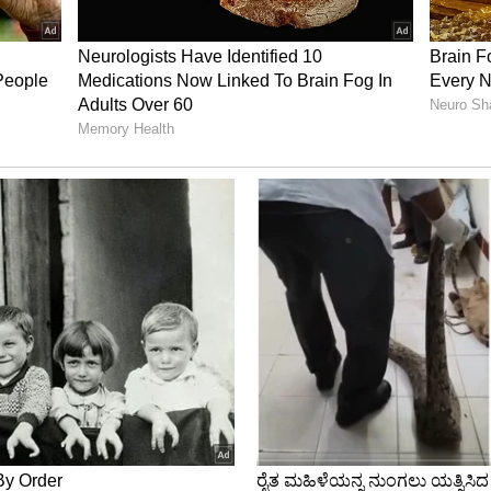
wall)ಯಲ್ಲಿ ಗೋಡೆ ಗಡಿಯಾರ ಇಡಕೂಡದು.
ನು ನೇತು ಹಾಕಬೇಡಿ.
ಗಿ ನೋಡುವಂತೆ ಯಾವುದೇ ಗಡಿಯಾರ ನೇತು ಹಾಕಬೇಡಿ.
ು ಹಾಕಬಾರದು.
ಾರ ಹಾಕಿಕೊಂಡಿರಬಾರದು. ಅವು ನಕಾರಾತ್ಮಕ ಶಕ್ತಿಯನ್ನು
ಹಿಂದೆ ಇರಬಾರದು. ನಾವು ಕೂಡಾ ಯಾವಾಗಲೂ ಸಮಯಕ್ಕಿಂತ
ದು.
ಗೆಟಿವ್ ಎನರ್ಜಿ ಆಕರ್ಷಿಸುತ್ತವೆ.
ಕ್ತಿಯ (ದುಃಖ, ಯುದ್ಧ, ಒಂಟಿತನ ಇತ್ಯಾದಿ) ಚಿತ್ರವಿರುವ ಗಡಿಯಾರ
ಲಿ ಹಾಸಿಗೆಯು ಪ್ರತಿಫಲಿಸಬಾರದು. ಹಾಗದನ್ನು ಮೇಲೆ ನೇತು