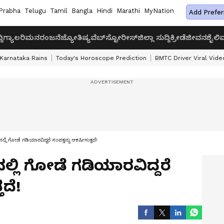
Prabha
Telugu
Tamil
Bangla
Hindi
Marathi
MyNation
Add Prefer
ದಿ
ಗ್ಯಾಲರಿ
ಮನರಂಜನೆ
ಜ್ಯೋತಿಷ್ಯ
ವೆಬ್‌ಸ್ಟೋರೀಸ್
ಜಿಲ್ಲಾ ಸುದ್ದಿ
ಕ್ರೀಡೆ
ಜೀವನಶೈಲಿ
ವ
Karnataka Rains
Today's Horoscope Prediction
BMTC Driver Viral Vide
್ಲಿ ಗೋಡೆ ಗಡಿಯಾರವಿದ್ದರೆ ಸಂಪತ್ತನ್ನು ಆಕರ್ಷಿಸುತ್ತದೆ!
ಿನಲ್ಲಿ ಗೋಡೆ ಗಡಿಯಾರವಿದ್ದರೆ
ತದೆ!