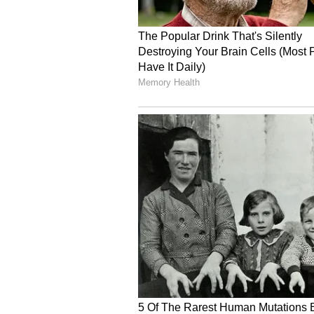
ಮನೆಯ ದಕ್ಷಿಣ ಭಾಗದ ಗೋಡೆ(South 
ಯಾವುದೇ ಬಾಗಿಲಿನ ಮೇಲೆ ಗಡಿಯಾರವನ್
ಮಲಗುವ ಕೋಣೆಯ ಬಾಗಿಲನ್ನು ಎದುರಾ
ಮನೆಯ ಹೊರಗೆ ಗೋಡೆ ಗಡಿಯಾರಗಳನ್ನ
ಮನೆಯಲ್ಲಿ ಮುರಿದ ಅಥವಾ ಹಾಳಾದ ಗಡಿಯ
ತುಂಬಿಕೊಳ್ಳುತ್ತವೆ.
ಗಡಿಯಾರಗಳು ಸರಿಯಾದ ಸಮಯಕ್ಕಿಂತ 
ಮುಂದಿರಬೇಕೆ ಹೊರತು ಹಿಂದುಳಿಯಬಾರ
ಗಡಿಯಾರದ ಗಾಜು ಒಡೆದಿರಕೂಡದು. ಇವು ನೆ
ಆರ್ಟಿಸ್ಟಿಕ್ ಆಗಿದೆ ಎಂದು ನಕಾರಾತ್ಮಕ ಶ
ನೇತು ಹಾಕಬಾರದು.
ಮಲಗುವ ಕೋಣೆಯಲ್ಲಿ ಗೋಡೆ ಗಡಿಯಾರದಲ್