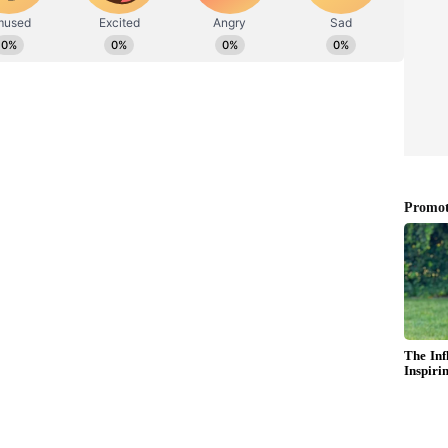
ಿಕ್ಕಿನ ಗೋಡೆಗಳ ಮೇಲೆ ಗೋಡೆ ಗಡಿಯಾರಗಳನ್ನು ಇರಿಸುವುದು
ು ಸಂಪತ್ತನ್ನು(wealth) ಆಕರ್ಷಿಸುತ್ತದೆ ಎನ್ನುತ್ತದೆ ವಾಸ್ತು.
ಲ್ಲಿಯೇ ಗಡಿಯಾರ ಹಾಕಿ.
್ರೋ ಜೊತೆ ಮಾತನಾಡಿದ ರಾಯರು!
್ನು ಇರಿಸಬಹುದು. ಆದರೆ ಅದು ಕೊನೆಯ ಆಯ್ಕೆಯಾಗಿರಬೇಕು.
ೊಂದದಿದ್ದಾಗ ಮಾತ್ರ ಪಶ್ಚಿಮವನ್ನು ಆಯ್ಕೆ ಮಾಡಿ. ದಕ್ಷಿಣವಂತೂ
ನ್ನು(pendulum clocks) ಇಡುವುದು ಒಳ್ಳೆಯದು ಎಂದು