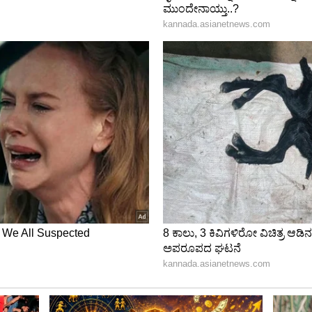
ಿ ವಿಶೇಷ, ದಿನ ವಿಶೇಷ, ಹಬ್ಬ ಹರಿದಿನಗಳು, ಸಂಪ್ರದಾಯ
ೆ, ಪುರಾಣ ಪುಣ್ಯ ಕತೆಗಳ ಕುರಿತು ಹೆಚ್ಚಿನ ಮಾಹಿತಿ ಪಡೆಯಲು
 ತಪ್ಪದೇ ನೋಡುತ್ತಿರಿ.