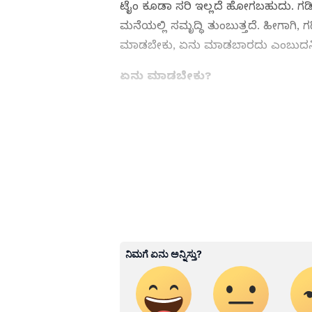
ಟೈಂ ಕೂಡಾ ಸರಿ ಇಲ್ಲದೆ ಹೋಗಬಹುದು. ಗಡಿಯ
ಮನೆಯಲ್ಲಿ ಸಮೃದ್ಧಿ ತುಂಬುತ್ತದೆ. ಹೀಗಾಗಿ
ಮಾಡಬೇಕು, ಏನು ಮಾಡಬಾರದು ಎಂಬುದನ್ನಿಲ್
ಏನು ಮಾಡಬೇಕು?
ABOUT THE AUTHOR
SN
Suvarna News