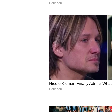
ಹಾಕಿ.
ದಿನ ಭವಿಷ್ಯ, ವಾರ ಭವಿಷ್ಯ, ನಿಮ್ಮ ರಾಶ
ಆಚರಣೆಗಳು, ಅವುಗಳ ವೈಜ್ಞಾನಿಕ ಹಿನ್ನೆಲ
ಸುವರ್ಣ ನ್ಯೂಸ್ ಜ್ಯೋತಿಷ್ಯ ವಿಭಾಗವನ್ನು