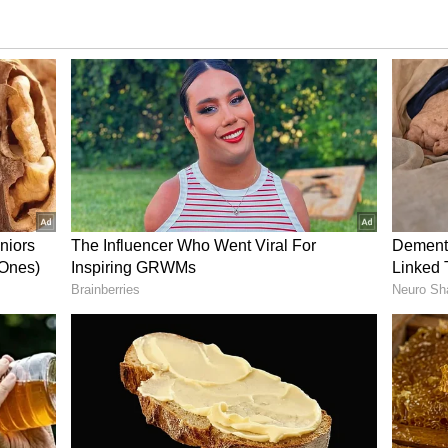
ನೋಡುವಂತೆ ಗಡಿಯಾರ ನೇತು ಹಾಕಿಕೊಳ್ಳಿ. ನೀವು ದಕ್ಷಿಣಕ್ಕೆ
ಲ್ಲಿ ಗಡಿಯಾರವಿರಲಿ.
ಬುದು ಇರಲೇಬೇಕು.
ದುರಸ್ತಿ ಮಾಡಿಸಿ ಅಥವಾ ಬದಲಿಸಿ. ನಡೆಯದ ಗಡಿಯಾರ
ರಿಸುತ್ತಿರಬೇಕು. ಅಥವಾ ಸರಿಯಾದ ಸಮಯಕ್ಕಿಂತ 1-2
ಸ್ವಚ್ಛಗೊಳಿಸಿ. ಬಲೆ ಕಟ್ಟಿರುವ ಅಥವಾ ಧೂಳಿನಿಂದ ತುಂಬಿರುವ
ಳು..