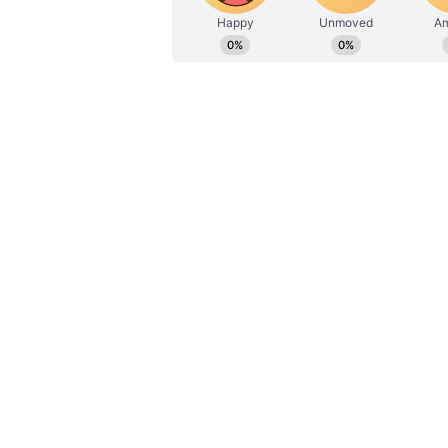
ಉತ್ತರ(North) ಅಥವಾ ಪೂರ್ವ(East) ದ
ಶುಭವಾಗಿದೆ.
ಉತ್ತರದಲ್ಲಿ ಗಡಿಯಾರವನ್ನು ನೇತು ಹಾಕುವುದ
ಹಾಗಾಗಿ, ಸಾಧ್ಯವಾದಷ್ಟು ಉತ್ತರ ದಿಕ್ಕಿನ
ಸಮಾಧಿಯಾದ 130 ವರ್ಷ ಬಳಿಕ ಮುನ
ನೀವು ಪಶ್ಚಿಮ(West)ದಲ್ಲಿ ಗಡಿಯಾರವನ
ಹೌದು, ಇನ್ನಾವುದೇ ದಿಕ್ಕಿನ ಗೋಡೆ ಸರಿ ಹ
ಬೇಡವೇ ಬೇಡ.
ಪೂರ್ವ ಭಾಗದಲ್ಲಿ ಲೋಲಕದ ಗಡಿಯಾರಗಳ
ಪರಿಗಣಿಸಲಾಗುತ್ತದೆ.