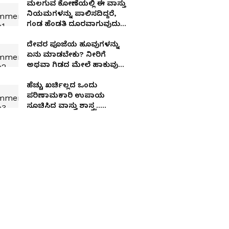
ಮಲಗುವ ಕೋಣೆಯಲ್ಲಿ ಈ ವಾಸ್ತು
ನಿಯಮಗಳನ್ನು ಪಾಲಿಸದಿದ್ದರೆ,
ಗಂಡ ಹೆಂಡತಿ ದೂರವಾಗುವುದು
ಖಚಿತ; ಜ್ಯೋತಿಷಿ ಜಗನ್
ರಾಮಾನುಜ
ದೇವರ ಪೂಜೆಯ ಹೂವುಗಳನ್ನು
ಏನು ಮಾಡಬೇಕು? ನೀರಿಗೆ
ಅಥವಾ ಗಿಡದ ಮೇಲೆ ಹಾಕುವುದು
ಧಾರ್ಮಿಕ ಶಾಪವೇ?
ಹೆಚ್ಚು ಖರ್ಚಿಲ್ಲದ ಒಂದು
ಪರಿಣಾಮಕಾರಿ ಉಪಾಯ
ಸೂಚಿಸಿದ ವಾಸ್ತು ಶಾಸ್ತ್ರ..
ಬಾತ್‌ರೂಂನಲ್ಲಿ ಉಪ್ಪು ಇಡ್ಬೇಕಂತೆ