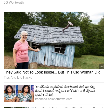
ಇರುವೆಗೆ ಮುದ್ದು ಮಾಡಿ ಬೈಯುವಂತಹ ವ್ಯಕ್ತಿತ್ವ ಅವರದ್ದು.
ಕನ್ನಡ ಎಂದರೆ ಅಪರ್ಣಾ, ಅಪರ್ಣಾ ಎಂದರೆ ಕನ್ನಡ ಎಂದು
ಹೇಳಿಕೊಂಡು ಶ್ವೇತಾ ಚೆಂಗಪ್ಪ ಕಣ್ಣೀರಿಟ್ಟರು.