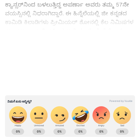
ಕ್ಯಾನ್ಸರ್‌ನಿಂದ ಬಳಲುತ್ತಿದ್ದ ಅಪರ್ಣಾ ಅವರು ತಮ್ಮ 57ನೇ
ವಯಸ್ಸಿನಲ್ಲಿ ನಿಧರಾಗಿದ್ದಾರೆ. ಈ ಹಿನ್ನೆಲೆಯಲ್ಲಿ ಜೀ ಕನ್ನಡದ
ಕಾಮಿಡಿ ಕಿಲಾಡಿಗಳು ಪ್ರೀಮಿಯರ್ ಶೋನಲ್ಲಿ ಕೆಲ ನಿಮಿಷಗಳ
ಕಾಲ ಭಾಷ್ಪಾಂಜಲಿ ಅರ್ಪಿಸಲಾಯಿತು. ಈ ವೇಳೆ ಶೋನ
ಮುಖಗ್ಯ ತೀರ್ಪುಗಾರ ನಟ ಜಗ್ಗೇಶ್ ಅವರು ಅಪರ್ಣಾ
LATEST VIDEOS
ಅವರೊಂದಿಗೆ ಬಹುದಿನಗಳವರೆಗೆ ಒಡನಾಟವನ್ನು ಹೊಂದಿದ್ದ
ಆಂಕರ್ ಶ್ವೇತಾ ಚೆಂಗಪ್ಪ ಹಾಗೂ ಹಾಸ್ಯ ನಟ ಕುರಿ ಪ್ರತಾಪ್
ಕೆಲವು ಆಪ್ತ ಸಂಗತಿಗಳನ್ನು ಹಂಚಿಕೊಳ್ಳಲು ವೇದಿಕೆಯಲ್ಲಿ
ಅವಕಾಶ ಕಲ್ಪಿಸಿಕೊಟ್ಟರು.
ನಿವೇದಿತಾ ಗೌಡ ನಿನ್ನ ವೈಯಾರ, ನಿನ್ನ ಸ್ವಭಾವ ನೋಡಿದ್ರೆ
ವಾಕರಿಕೆ ಬರುತ್ತೆ.. ಎಂದ ನೆಟ್ಟಿಗರು!
ಕನ್ನಡ ಸಿನಿಮಾ (
Kannada Cinema News
), ಟಿವಿ
ಕಾರ್ಯಕ್ರಮಗಳು (
Kannada TV Shows
), ಸೆಲೆಬ್ರಿಟಿ