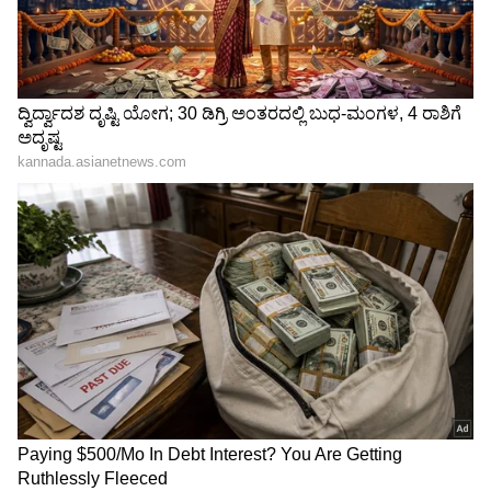
ಟ್ರಂಪ್ ಐತಿಹಾಸಿಕ ಒಪ್ಪಂದ | India US
Trade Deal | Party Rounds
ನನ್ನಿಂದ ಅಪರ್ಣಾ ದೂರವಾಗಿದ್ದ ಬಗ್ಗೆ ಅವರ ಆಪ್ತರು ಬಂದು
ನನ್ನ ಮುಂದೆ ಹೇಳಿದರು. ನಾನು ಶ್ವೇತಾನಿಂದ ಏಕೆ
ದೂರವಾಗಿದ್ದೇನೆ ಎಂದರೆ, ನಾನು ಹೋಗ್ತೀನಿ ಅಂತಾ ಅವಳಿಗೆ
ಗೊತ್ತಾದರೆ ತುಂಬಾ ನೋವು ಮಾಡ್ಕೊಂಡು ಬಿಡ್ತಾಳೆ. ಅವಳು
ನನ್ನ ಮಗಳು ಥರಾ ಅದಕ್ಕೆ ಅವಳಿಂದ ದೂರವಿದ್ದೇನೆ ಎಂದು
ಹೇಳಿಕೊಂಡಿದ್ದರಂತೆ. ಒಂದು ಇರುವೆಗೂ ಅವರು ನೋವು
ಮಾಡೊಲ್ಲ. ಒಂದು ಇರುವೆ ಅವರಿಗೆ ಕಚ್ಚಿದೆ ಎಂದರೂ ಆ