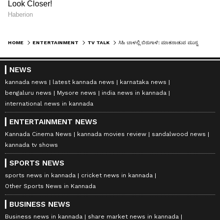
HOME
ENTERTAINMENT
TV TALK
ಸಿಹಿ ಬಾಳಲ್ಲಿ ಬಿರುಗಾಳಿ: ಮಾತನಾಡುವ ಮುನ್ನ ಅಕ್ಕಪಕ್ಕ ನೋಡಬಾರದೆ? ಅಭಿಮಾನಿಗಳ ಆಕ್ರೋಶ
NEWS
kannada news
latest kannada news
karnataka news
bengaluru news
Mysore news
india news in kannada
international news in kannada
ENTERTAINMENT NEWS
Kannada Cinema News
kannada movies review
sandalwood news
kannada tv shows
SPORTS NEWS
sports news in kannada
cricket news in kannada
Other Sports News in Kannada
BUSINESS NEWS
Business news in kannada
share market news in kannada