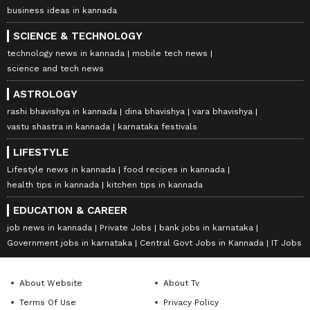
business ideas in kannada
SCIENCE & TECHNOLOGY
technology news in kannada
mobile tech news
science and tech news
ASTROLOGY
rashi bhavishya in kannada
dina bhavishya
vara bhavishya
vastu shastra in kannada
karnataka festivals
LIFESTYLE
Lifestyle news in kannada
food recipes in kannada
health tips in kannada
kitchen tips in kannada
EDUCATION & CAREER
job news in kannada
Private Jobs
bank jobs in karnataka
Government jobs in karnataka
Central Govt Jobs in Kannada
IT Jobs
About Website
About Tv
Terms Of Use
Privacy Policy