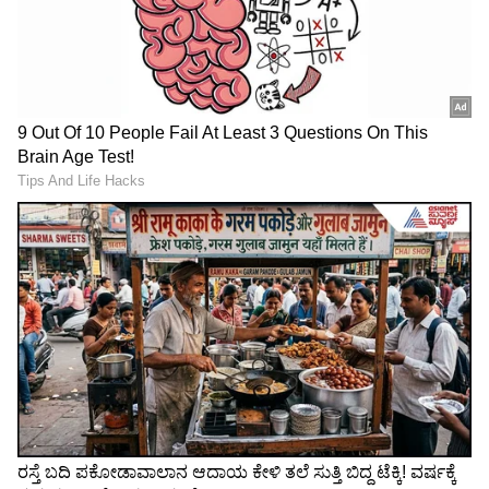
ಕಲಾವಿದರ ಕಮಿಟ್‌ಮೆಂಟ್ ಮತ್ತು ಆತಂಕ
'ರಸ್ತೆಯುದ್ದಕ್ಕೂ ಮಂಡಿ ಉದ್ದಕ್ಕೆ ನೀರು ನಿಂತಿತ್ತು. ಎಲ್ಲಾದರೂ
ಇಳಿದು ಮಳೆಯಲ್ಲಿ ನೆನೆದರೆ ಅನಾರೋಗ್ಯ ಕಾಡಬಹುದು.
ಸದ್ಯದ ಪರಿಸ್ಥಿತಿಯಲ್ಲಿ ಅನಾರೋಗ್ಯಕ್ಕೆ ಈಡಾಗುವುದನ್ನು
ನಾನು ಕಲ್ಪಿಸಿಕೊಳ್ಳಲೂ ಸಾಧ್ಯವಿಲ್ಲ. ಏಕೆಂದರೆ ಸದ್ಯ ಬ್ಯಾಕ್
LATEST VIDEOS
ಟು ಬ್ಯಾಕ್ ಶೂಟಿಂಗ್ ನಿಗದಿಯಾಗಿದೆ. ಹೆದ್ದಾರಿಯ ಪರಿಸ್ಥಿತಿ
ನೋಡಿ ನನ್ನ ಡ್ರೈವರ್, 'ಮೇಡಮ್‌, ಶೂಟಿಂಗ್ ಸಾಕು, ಪುಣೆಗೆ
"ರಾಜಕೀಯ ಬೇಡ, ಸಿನಿಮಾನೇ ಪ್ರಾಣ":
ವಾಪಸ್ ಹೊರಟುಬಿಡೋಣ' ಎಂದಿದ್ದ. ಆದರೆ ಒಬ್ಬ
ಕನಕೋತ್ಸವದಲ್ಲಿ ರಿಷಬ್ ಶೆಟ್ಟಿ | Rishab
ಕಲಾವಿದೆಯಾಗಿ ನನಗೆ ನನ್ನ ಕಮಿಟ್‌ಮೆಂಟ್ ಮುಖ್ಯವಾಗಿತ್ತು.
Shetty speech | Suvarna News
ಧಾರಾವಾಹಿಯ ಮುಂದಿನ ಸಂಚಿಕೆಗಳ ಪ್ರಸಾರ ಬಾಕಿ ಇತ್ತು.
ನಾವು ಹೋಗದಿದ್ದರೆ ಶೂಟಿಂಗ್ ನಿಂತು ವಾಹಿನಿಗೆ
ಶೇ.50 ರಿಂದ ಶೇ.18 ಕ್ಕೆ TAX ಇಳಿಕೆ: ಮೋದಿ-
ತೊಂದರೆಯಾಗುತ್ತಿತ್ತು. ಹಾಗಾಗಿ ನೋವಿದ್ದರೂ ಧೃತಿಗೆಡದೆ
ಟ್ರಂಪ್ ಐತಿಹಾಸಿಕ ಒಪ್ಪಂದ | India US
ಅಲ್ಲೇ ಕಾಯಲು ನಿರ್ಧರಿಸಿದೆ" ಎಂದು ಧನಶ್ರೀ
Trade Deal | Party Rounds