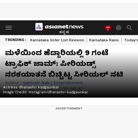
ಕನ್ನಡ
TRENDING :
Karnataka Voter List Revision
Karnataka Rains
Today'
ಮಳೆಯಿಂದ ಹೆದ್ದಾರಿಯಲ್ಲಿ 9 ಗಂಟೆ
ಟ್ರಾಫಿಕ್ ಜಾಮ್: ಪೀರಿಯಡ್ಸ್‌
ನರಕಯಾತನೆ ಬಿಚ್ಚಿಟ್ಟ ಸೀರಿಯಲ್‌ ನಟಿ
Author :
Santosh Naik
|
Entertainment
Actress dhanashri kadgaonkar
Published :
Jul 08 2026, 07:39 PM IST
Image Credit:
Instagram/dhanashri kadgaonkar