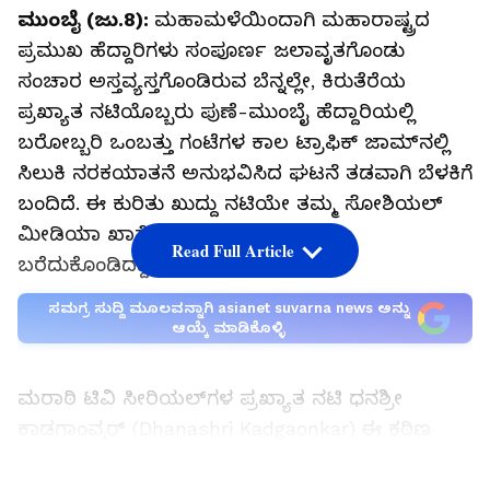
ಮುಂಬೈ (ಜು.8):
ಮಹಾಮಳೆಯಿಂದಾಗಿ ಮಹಾರಾಷ್ಟ್ರದ
ಪ್ರಮುಖ ಹೆದ್ದಾರಿಗಳು ಸಂಪೂರ್ಣ ಜಲಾವೃತಗೊಂಡು
ಸಂಚಾರ ಅಸ್ತವ್ಯಸ್ತಗೊಂಡಿರುವ ಬೆನ್ನಲ್ಲೇ, ಕಿರುತೆರೆಯ
ಪ್ರಖ್ಯಾತ ನಟಿಯೊಬ್ಬರು ಪುಣೆ-ಮುಂಬೈ ಹೆದ್ದಾರಿಯಲ್ಲಿ
ಬರೋಬ್ಬರಿ ಒಂಬತ್ತು ಗಂಟೆಗಳ ಕಾಲ ಟ್ರಾಫಿಕ್ ಜಾಮ್‌ನಲ್ಲಿ
ಸಿಲುಕಿ ನರಕಯಾತನೆ ಅನುಭವಿಸಿದ ಘಟನೆ ತಡವಾಗಿ ಬೆಳಕಿಗೆ
ಬಂದಿದೆ. ಈ ಕುರಿತು ಖುದ್ದು ನಟಿಯೇ ತಮ್ಮ ಸೋಶಿಯಲ್‌
ಮೀಡಿಯಾ ಖಾತೆಯಲ್ಲಿ ನೋವಿನ ವಿಚಾರ
Read Full Article
ಬರೆದುಕೊಂಡಿದ್ದಾರೆ.
ಸಮಗ್ರ ಸುದ್ದಿ ಮೂಲವನ್ನಾಗಿ asianet suvarna news ಅನ್ನು
ಆಯ್ಕೆ ಮಾಡಿಕೊಳ್ಳಿ
ಮರಾಠಿ ಟಿವಿ ಸೀರಿಯಲ್‌ಗಳ ಪ್ರಖ್ಯಾತ ನಟಿ ಧನಶ್ರೀ
ಕಾಡಗಾಂವ್ಕರ್ (Dhanashri Kadgaonkar) ಈ ಕಠಿಣ
ಪರಿಸ್ಥಿತಿ ಎದುರಾಗಿದೆ. ಮುಂಬೈ-ಪುಣೆ ಎಕ್ಸ್‌ಪ್ರೆಸ್‌ವೇ ಹಾಗೂ