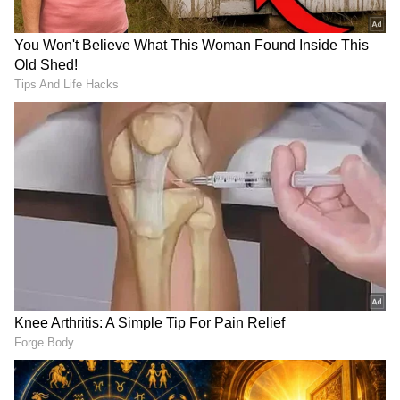
RECOMMENDED STORIES
'ಲಾಕ್ ಅಪ್ ಸೀಸನ್ 2' ವಿನ್ನರ್
ದಶಕಗಳಿಂದ ಪೈಲಟ್​ ಆಗೋ
ಆದ ಶ್ರೇಯಾ ಕಲ್ರಾ! ಇವರಿಗೆ ಸಿಕ್ಕ
ಕನಸು ಕಂಡ 'ನಾ ನಿನ್ನ ಬಿಡಲಾರೆ'
ಬಹುಮಾನದ ಮೊತ್ತವೆಷ್ಟು
ದುರ್ಗಾ ಲೈಫ್​ನಲ್ಲಿ ಅಂದು
ಗೊತ್ತಾ?
ಆಗಿದ್ದೇನು