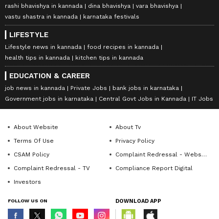
rashi bhavishya in kannada
dina bhavishya
vara bhavishya
vastu shastra in kannada
karnataka festivals
LIFESTYLE
Lifestyle news in kannada
food recipes in kannada
health tips in kannada
kitchen tips in kannada
EDUCATION & CAREER
job news in kannada
Private Jobs
bank jobs in karnataka
Government jobs in karnataka
Central Govt Jobs in Kannada
IT Jobs
About Website
About Tv
Terms Of Use
Privacy Policy
CSAM Policy
Complaint Redressal - Website
Complaint Redressal - TV
Compliance Report Digital
Investors
FOLLOW US ON
DOWNLOAD APP