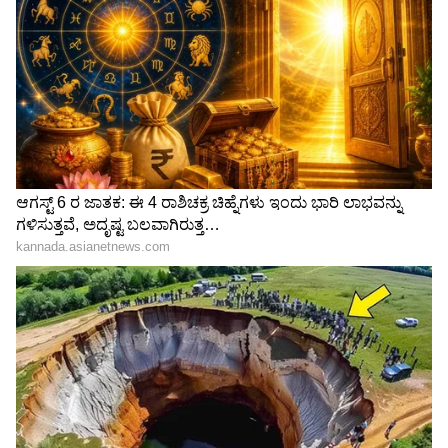
View post on Instagram
ಕಿಚ್ಚ ಸುದೀಪ್ 'ಪ್ರೇಮದ
Bigg Boss 13ಗೆ ಸೆಲೆಕ್ಟ್​ ಆದ ಜನ
ಕಾದಂಬರಿ' ಫೋಟೋ ಪೋಸ್ಟ್‌
ಸಾಮಾನ್ಯರು ಯಾರು?
ಮಾಡಿದ 'ಎವರ್‌ಗ್ರೀನ್ ಬ್ಯೂಟಿ'ಗೆ
ಅಗ್ನಿಪರೀಕ್ಷೆಯಲ್ಲಿ ಗೆದ್ದವರು ಯಾರು
ನೆಟ್ಟಿಗರ ಮಸ್ತ್ ರಿಯಾಕ್ಷನ್ಸ್!
LATEST VIDEOS
"ರಾಜಕೀಯ ಬೇಡ, ಸಿನಿಮಾನೇ ಪ್ರಾಣ":
ಕನಕೋತ್ಸವದಲ್ಲಿ ರಿಷಬ್ ಶೆಟ್ಟಿ | Rishab
Shetty speech | Suvarna News
ಶೇ.50 ರಿಂದ ಶೇ.18 ಕ್ಕೆ TAX ಇಳಿಕೆ: ಮೋದಿ-
ಟ್ರಂಪ್ ಐತಿಹಾಸಿಕ ಒಪ್ಪಂದ | India US
Trade Deal | Party Rounds