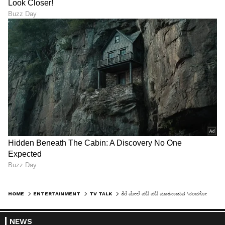
HOME
ENTERTAINMENT
TV TALK
ತೆರೆ ಮೇಲೆ ಪಟ ಪಟ ಮಾತನಾಡುವ ‘ನಂದಗೋಕುಲ’ ಮೀನಮ್ಮಾ… ತೆರೆ ಹಿಂದೆ ಪಡ್ತಿರೋ ಪಾಡು ನೋಡಿ
NEWS