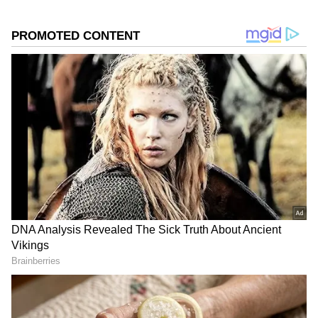
ವಿಡಿಯೋ ನೋಡಿ ಜನ ಅಯ್ಯೋ ಒಂದು ಡೈಲಾಗ್
ಹೊಡೆಯೋದು ಇಷ್ಟೊಂದು ಕಷ್ಟಾನ ಎಂದು ಹೇಳಿದ್ದಾರೆ.
ಹೇಗಿದೆ ವಿಡಿಯೋ ನೀವೆ ನೋಡಿ.
DOWNLOAD APP
ಕನ್ನಡ ಸಿನಿಮಾ (
Kannada Cinema News
), ಟಿವಿ