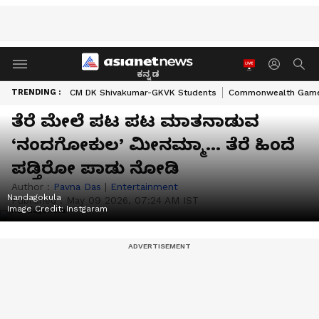
ಕನ್ನಡ
TRENDING :
CM DK Shivakumar-GKVK Students
Commonwealth Game
ತೆರೆ ಮೇಲೆ ಪಟ ಪಟ ಮಾತನಾಡುವ
‘ನಂದಗೋಕುಲ’ ಮೀನಮ್ಮಾ… ತೆರೆ ಹಿಂದೆ
ಪಡ್ತಿರೋ ಪಾಡು ನೋಡಿ
Author :
Pavna Das
|
Entertainment
Nandagokula
Published :
May 09 2026, 07:24 AM IST
Image Credit:
Instgaram