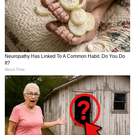
ಕಾರ್ಯಕ್ರಮಗಳು (
Kannada TV Shows
), ಸೆಲೆಬ್ರಿಟಿ
ಸುದ್ದಿಗಳು ಮತ್ತು ಇತ್ತೀಚಿನ ಸುದ್ದಿಗಳಿಗಾಗಿ ಏಷ್ಯಾನೆಟ್
ಸುವರ್ಣ ನ್ಯೂಸ್‌ನಲ್ಲಿ ಮನರಂಜನಾ ವಿಭಾಗ ನೋಡಿ.
ಸಿನಿಮಾ ವಿಮರ್ಶೆಗಳು (
Kannada Movies Review
),
ತಾರೆಯರ ಸಂದರ್ಶನಗಳು, ಧಾರಾವಾಹಿ ಅಪ್‌ಡೇಟ್ಸ್‌,
ತೆರೆಮರೆಯ ಕಥೆಗಳು,
OTT ರಿಲೀಸ್‌
ಗಳ ಬಗ್ಗೆ
ಮಾಹಿತಿಯೂ ಇಲ್ಲಿದೆ.
Related Articles
Nandagokula Serial: ಪಿನ್‌ ಇಟ್ಟು ತಂದಿಡ್ತಿದ್ದ
ಪ್ರಿಯಾಗೆ, ಕತ್ತಿಯೇಟು ಕೊಟ್ಟ ಅತ್ತೆ ಗಿರಿಜಾ!
Nandagokula Serial: ಒಂದ್ಕಡೆ ಸಿಕ್ಕ ಕಡೆಯೆಲ್ಲ ಬತ್ತಿ
ಇಡ್ತಿರೋ ಪ್ರಿಯಾ; ವೀಕ್ಷಕರ ನಿದ್ದೆಗೆಡಿಸಿದ OTP!