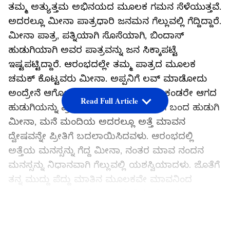
ತಮ್ಮ ಅತ್ಯುತ್ತಮ ಅಭಿನಯದ ಮೂಲಕ ಗಮನ ಸೆಳೆಯುತ್ತವೆ.
ಅದರಲ್ಲೂ ಮೀನಾ ಪಾತ್ರಧಾರಿ ಜನಮನ ಗೆಲ್ಲುವಲ್ಲಿ ಗೆದ್ದಿದ್ದಾರೆ.
ಮೀನಾ ಪಾತ್ರ, ಪತ್ನಿಯಾಗಿ ಸೊಸೆಯಾಗಿ, ಬಿಂದಾಸ್
ಹುಡುಗಿಯಾಗಿ ಅವರ ಪಾತ್ರವನ್ನು ಜನ ಸಿಕ್ಕಾಪಟ್ಟೆ
ಇಷ್ಟಪಟ್ಟಿದ್ದಾರೆ. ಆರಂಭದಲ್ಲೇ ತಮ್ಮ ಪಾತ್ರದ ಮೂಲಕ
ಚಮಕ್ ಕೊಟ್ಟವರು ಮೀನಾ. ಅಪ್ಪನಿಗೆ ಲವ್ ಮಾಡೋದು
ಅಂದ್ರೇನೆ ಆಗೋದಿಲ್ಲ. ಅಂತದರಲ್ಲಿ ಅಪ್ಪನಿಗೆ ಕಂಡರೇ ಆಗದ
Read Full Article
ಹುಡುಗಿಯನ್ನು ಪ್ರೀತಿಸಿ ಮದುವೆಯಾಗಿ ಮನೆಗೆ ಬಂದ ಹುಡುಗಿ
ಮೀನಾ, ಮನೆ ಮಂದಿಯ ಅದರಲ್ಲೂ ಅತ್ತೆ ಮಾವನ
ದ್ವೇಷವನ್ನೇ ಪ್ರೀತಿಗೆ ಬದಲಾಯಿಸಿದವಳು. ಆರಂಭದಲ್ಲಿ
ಅತ್ತೆಯ ಮನಸ್ಸನ್ನು ಗೆದ್ದ ಮೀನಾ, ನಂತರ ಮಾವ ನಂದನ
ಮನಸ್ಸನ್ನು ನಿಧಾನವಾಗಿ ಗೆಲ್ಲುವಲ್ಲಿ ಯಶಸ್ವಿಯಾದಳು. ಜೊತೆಗೆ
ತನ್ನ ಮುದ್ದು ಪೆದ್ದು ಮಾತಿನ ಮೂಲಕವೇ ಮಾವನಿಂದ
ಶಹಭಾಸ್ ಗಿರಿ ಪಡೆದುಕೊಂಡು, ಮನೆಯ ಮೆಚ್ಚಿನ
ಸೊಸೆಯಾಗಿದ್ದಾಳೆ ಮೀನಾ.
LATEST VIDEOS
ನಂದಗೋಕುಲದ ಮೀನಾ ಪಾತ್ರಧಾರಿಯ ತೆರೆಯ ಹಿಂದಿನ