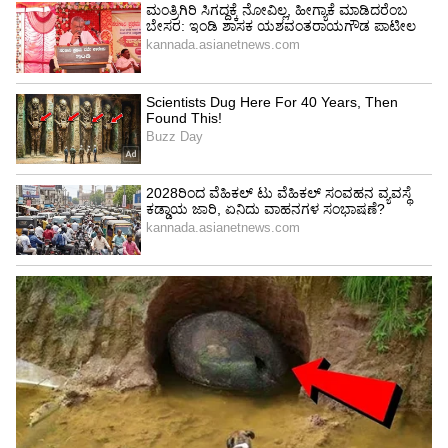
ಮೇಘಾ ನಟಿಸಿದ್ದರು. ಅಷ್ಟೇ ಅಲ್ಲ ಇವರು ಕಲರ್ಸ್ ಕನ್ನಡದ
ಕಪಲ್ಸ್ ರಿಯಾಲಿಟಿ ಶೋ ರಾಜಾ ರಾಣಿ ಸೀಸನ್ ೩ ವಿನ್ನರ್
ಕೂಡ ಹೌದು. ಇವರ ಪತಿ ಸಂಜಯ್. ಇಬ್ಬರ ಜೋಡಿಯನ್ನು
ಜನ ಇಷ್ಟಪಟ್ಟಿದ್ದರು. ಈಕೆ ಕ್ಲಾಸಿಕಲ್ ಡ್ಯಾನ್ಸರ್ ಕೂಡ ಹೌದು.