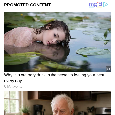
ಯಾವ ಧಾರವಾಹಿ :
ಜೀ ಕನ್ನಡದಲ್ಲಿ ಶ್ರೀ ರಾಘವೇಂದ್ರ
DOWNLOAD APP
ಮಹಿಮೆ (Sri Raghavendra Mahime) ಎಂಬ ಹೊಸ