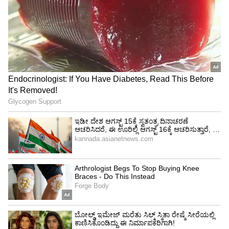
ಎಂದು ಬೇಸರ ವ್ಯಕ್ತಪಡಿಸ್ತಿದ್ದಾರೆ. ಅದೇನೇ ಇರಲಿ, ನಿಮಗೆ
ನಟನೆ ಬರುತ್ತೆ, ಸೀರಿಯಲ್ ಮಾಡಲು ಆಸಕ್ತಿ ಇದೆ ಅಂದ್ರೆ
ಒಂದು ಟ್ರೈ ಮಾಡಿ, ಆಡಿಷನ್ ನೀಡಿ. ಆಲ್ ದಿ ಬೆಸ್ಟ್.
View post on Instagram