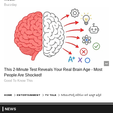
HOME
ENTERTAINMENT
TV TALK
ಸೀರಿಯಲ್‌ನಲ್ಲಿ ನಟಿಸೋ ಆಸೆ ಇದ್ಯಾ? ಇಲ್ಲಿದೆ ನೋಡಿ ಒಳ್ಳೇ ಅವಕಾಶ, ಟ್ರೈ ಮಾಡಿ
NEWS