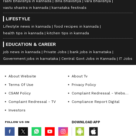
rashi bhavishya in kannada
dina bhavishya
vara bhavishya
vastu shastra in kannada
karnataka festivals
LIFESTYLE
Lifestyle news in kannada
food recipes in kannada
health tips in kannada
kitchen tips in kannada
EDUCATION & CAREER
job news in kannada
Private Jobs
bank jobs in karnataka
Government jobs in karnataka
Central Govt Jobs in Kannada
IT Jobs
About Website
About Tv
Terms Of Use
Privacy Policy
CSAM Policy
Complaint Redressal - Website
Complaint Redressal - TV
Compliance Report Digital
Investors
FOLLOW US ON
DOWNLOAD APP