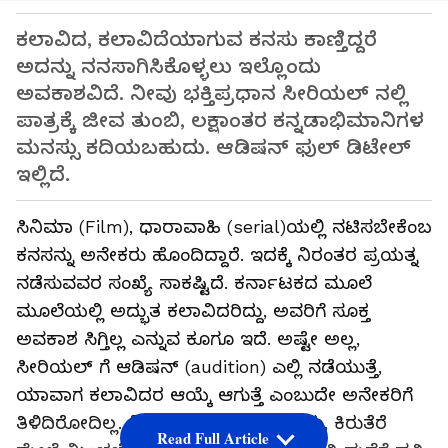
ಕಲಾವಿದ, ಕಲಾವಿದೆಯಾಗುವ ಕನಸು ಕಾಣ್ತಿದ್ದರೆ
ಅದನ್ನು ನನಸಾಗಿಸಿಕೊಳ್ಳಲು ಇಲ್ಲೊಂದು
ಅವಕಾಶವಿದೆ. ನೀವು ಭಕ್ತಿಪ್ರಧಾನ ಸೀರಿಯಲ್ ನಲ್ಲಿ
ಪಾತ್ರಕ್ಕೆ ಜೀವ ತುಂಬಿ, ಲಕ್ಷಾಂತರ ಕನ್ನಡಾಭಿಮಾನಿಗಳ
ಮನಸ್ಸು ಕದಿಯಬಹುದು. ಆಡಿಷನ್ ಫುಲ್ ಡಿಟೇಲ್
ಇಲ್ಲಿದೆ.
ಸಿನಿಮಾ (Film), ಧಾರಾವಾಹಿ (serial)ಯಲ್ಲಿ ನಟಿಸಬೇಕೆಂಬ
ಕನಸನ್ನು ಅನೇಕರು ಹೊಂದಿದ್ದಾರೆ. ಇದಕ್ಕೆ ನಿರಂತರ ಪ್ರಯತ್ನ
ನಡೆಸುವವರ ಸಂಖ್ಯೆ ಸಾಕಷ್ಟಿದೆ. ಕರ್ನಾಟಕದ ಮೂಲೆ
ಮೂಲೆಯಲ್ಲಿ ಅದ್ಭುತ ಕಲಾವಿದರಿದ್ದು, ಅವರಿಗೆ ಸೂಕ್ತ
ಅವಕಾಶ ಸಿಗ್ತಿಲ್ಲ ಎನ್ನುವ ಕೂಗೂ ಇದೆ. ಅಷ್ಟೇ ಅಲ್ಲ,
ಸೀರಿಯಲ್ ಗೆ ಆಡಿಷನ್ (audition) ಎಲ್ಲಿ ನಡೆಯುತ್ತೆ,
ಯಾವಾಗ ಕಲಾವಿದರ ಆಯ್ಕೆ ಆಗುತ್ತೆ ಎಂಬುದೇ ಅನೇಕರಿಗೆ
ತಿಳಿದಿರೋದಿಲ್ಲ. ನೀವೂ ನಟ- ನಟಿಯಾಗ್ಬೇಕು, ಕಿರುತೆರೆ
Read Full Article