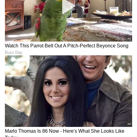
ಕಾಯ್ದೆಯನ್ನು ಪ್ರಸ್ತಾಪಿಸುವುದರೊಂದಿಗೆ ಕಾನೂನುಗಳು ಮತ್ತು
ನಿಯಮಗಳ ಜಾಗತಿಕ ಗುಣಮಟ್ಟದ ಭವಿಷ್ಯಕ್ಕೆ ಸಿದ್ಧ
ಚೌಕಟ್ಟನ್ನು ರಚಿಸಿದ್ದೇವೆ. ಈ ಮೂಲಕ ಸುರಕ್ಷಿತ ಮತ್ತು
ವಿಶ್ವಾಸಾರ್ಹ, ನಾಗರಿಕ ಹಕ್ಕುಗಳ ಸಂರಕ್ಷಿತ ಭಾರತದ
ಟೆಕೇಡ್‌ಗೆ ನಾವು ಅನುವು ಮಾಡಿಕೊಡುತ್ತಿದ್ದೇವೆ.
ಈ ಮೂಲಕ ನಾಗರಿಕರ ಜೀವನವನ್ನು ಸುಧಾರಿಸಲು ಹಾಗೂ
ಯುವಕರಿಗೆ ಹೆಚ್ಚಿನ ಅವಕಾಶಗಳನ್ನು ಸೃಷ್ಟಿಸಲು ಪ್ರಧಾನಿ
ನರೇಂದ್ರ ಮೋದಿಯವರ ನೇತೃತ್ವದಲ್ಲಿ ಭಾರತವು ಭಾರತ
ಮತ್ತು ವಿಶ್ವದ ಭವಿಷ್ಯದ ಡಿಜಿಟಲ್‌ ಆರ್ಥಿಕತೆಗಾಗಿ ತನ್ನದೇ
ಆದ ಹೊಸ ಹಾದಿಯನ್ನು ರೂಪಿಸುತ್ತಿದೆ.