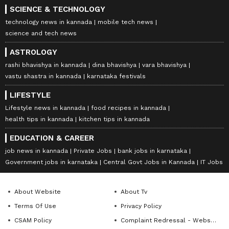
SCIENCE & TECHNOLOGY
technology news in kannada
mobile tech news
science and tech news
ASTROLOGY
rashi bhavishya in kannada
dina bhavishya
vara bhavishya
vastu shastra in kannada
karnataka festivals
LIFESTYLE
Lifestyle news in kannada
food recipes in kannada
health tips in kannada
kitchen tips in kannada
EDUCATION & CAREER
job news in kannada
Private Jobs
bank jobs in karnataka
Government jobs in karnataka
Central Govt Jobs in Kannada
IT Jobs
About Website
About Tv
Terms Of Use
Privacy Policy
CSAM Policy
Complaint Redressal - Website