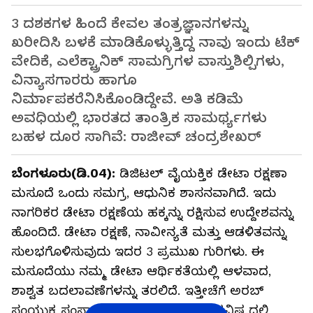
3 ದಶಕಗಳ ಹಿಂದೆ ಕೇವಲ ತಂತ್ರಜ್ಞಾನಗಳನ್ನು
ಖರೀದಿಸಿ ಬಳಕೆ ಮಾಡಿಕೊಳ್ಳುತ್ತಿದ್ದ ನಾವು ಇಂದು ಟೆಕ್‌
ವೇದಿಕೆ, ಎಲೆಕ್ಟ್ರಾನಿಕ್‌ ಸಾಮಗ್ರಿಗಳ ವಾಸ್ತುಶಿಲ್ಪಿಗಳು,
ವಿನ್ಯಾಸಗಾರರು ಹಾಗೂ
ನಿರ್ಮಾಪಕರೆನಿಸಿಕೊಂಡಿದ್ದೇವೆ. ಅತಿ ಕಡಿಮೆ
ಅವಧಿಯಲ್ಲಿ ಭಾರತದ ತಾಂತ್ರಿಕ ಸಾಮರ್ಥ್ಯಗಳು
ಬಹಳ ದೂರ ಸಾಗಿವೆ: ರಾಜೀವ್‌ ಚಂದ್ರಶೇಖರ್‌
ಬೆಂಗಳೂರು(ಡಿ.04):
ಡಿಜಿಟಲ್‌ ವೈಯಕ್ತಿಕ ಡೇಟಾ ರಕ್ಷಣಾ
ಮಸೂದೆ ಒಂದು ಸಮಗ್ರ, ಆಧುನಿಕ ಶಾಸನವಾಗಿದೆ. ಇದು
ನಾಗರಿಕರ ಡೇಟಾ ರಕ್ಷಣೆಯ ಹಕ್ಕನ್ನು ರಕ್ಷಿಸುವ ಉದ್ದೇಶವನ್ನು
ಹೊಂದಿದೆ. ಡೇಟಾ ರಕ್ಷಣೆ, ನಾವೀನ್ಯತೆ ಮತ್ತು ಆಡಳಿತವನ್ನು
ಸುಲಭಗೊಳಿಸುವುದು ಇದರ 3 ಪ್ರಮುಖ ಗುರಿಗಳು. ಈ
ಮಸೂದೆಯು ನಮ್ಮ ಡೇಟಾ ಆರ್ಥಿಕತೆಯಲ್ಲಿ ಆಳವಾದ,
ಶಾಶ್ವತ ಬದಲಾವಣೆಗಳನ್ನು ತರಲಿದೆ. ಇತ್ತೀಚೆಗೆ ಅರಬ್‌
ಸಂಯುಕ್ತ ಸಂಸ್ಥಾನದ ಡಿಜಿಟಲ್‌ ಸಚಿವರು ‘ಭವಿಷ್ಯದಲ್ಲಿ