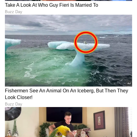
ಸಾರ್ವಜನಿಕ ಸಮಾಲೋಚನೆಗೆ ಮುಕ್ತವಾಗಿದೆ. ರಚನಾತ್ಮಕ
ಪ್ರತಿಕ್ರಿಯೆ ಹಾಗೂ ಅಭಿಪ್ರಾಯಗಳನ್ನು ನಾವು ಸ್ವಾಗತಿಸಿದ್ದೇವೆ.
ಸಮಾಲೋಚನಾ ಪ್ರಕ್ರಿಯೆಯನ್ನು ಇನ್ನಷ್ಟುಸಮಗ್ರಗೊಳಿಸಲು,
ನಾವು ಶಿಕ್ಷಣ ತಜ್ಞರು, ಉದ್ಯಮ ಸಂಸ್ಥೆಗಳು, ವಕೀಲರು ಸೇರಿ
ಎಲ್ಲ ಮಧ್ಯಸ್ಥಗಾರರೊಂದಿಗೆ ತೊಡಗಿಸಿಕೊಂಡಿದ್ದೇವೆ.
ಡಿಜಿಟಲ್‌ ಆರ್ಥಿಕತೆಗೆ ಬಲ
ಈ ಮಸೂದೆಯು ಡಿಜಿಟಲ್‌ ಆರ್ಥಿಕತೆಗೆ ವೇಗವರ್ಧಕವಾಗಿ
ಕಾರ್ಯನಿರ್ವಹಿಸುವ ನೀತಿಗಳನ್ನು ಹೊಂದಿದೆ. ಪ್ರಸ್ತುತ
ಡಿಜಿಟಲ… ವೈಯಕ್ತಿಕ ಡೇಟಾ ಸಂರಕ್ಷಣಾ ಮಸೂದೆಯು
ಸೈಬರ್‌ ಸುರಕ್ಷತೆ ನಿರ್ದೇಶನಗಳು, ತಿದ್ದುಪಡಿ ಮಾಡಲಾದ ಐಟಿ
ನಿಯಮಗಳು, ವೈಯಕ್ತಿಕವಲ್ಲದ ಡೇಟಾಗಾಗಿ ರಾಷ್ಟ್ರೀಯ
ಡೇಟಾ ಆಡಳಿತದ ಚೌಕಟ್ಟಿನ ನೀತಿಗಳನ್ನು ಒಳಗೊಂಡಿದೆ.
ಇದರೊಂದಿಗೆ ನಾವು ಶೀಘ್ರದಲ್ಲೇ ಡಿಜಿಟಲ್‌ ಇಂಡಿಯಾ