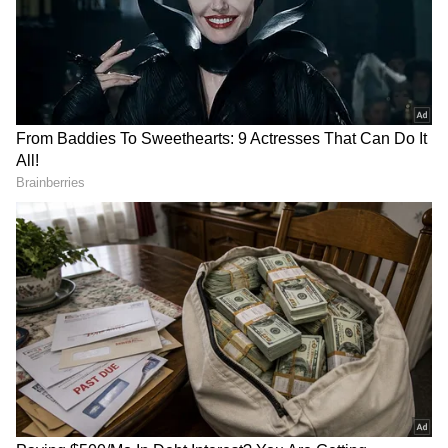
DOWNLOAD APP
ಸ್ಮಾರ್ಟ್‌ಫೋನ್‌ಗಳು
ಮತ್ತು AI ನಿಂದ ಸೈಬರ್‌ ಭದ್ರತೆ
ಮತ್ತು
ವಿಜ್ಞಾನ
ದ ಪ್ರಗತಿಯವರೆಗೆ ಇತ್ತೀಚಿನ ಟೆಕ್ನಾಲಜಿ
(
Technology News in Kannada
) ಬಗ್ಗೆ
ನಿರಂತರವಾದ ಅಪ್‌ಡೇಟ್‌. ಡಿಜಿಟಲ್ ಟ್ರೆಂಡ್‌ಗಳ ಕುರಿತು
ತಜ್ಞರ ಮಾತುಗಳು, ವಿವರವಾದ ಮಾಹಿತಿ ಮತ್ತು ಬ್ರೇಕಿಂಗ್
ನ್ಯೂಸ್‌ ಸಿಗುವ ಏಕೈಕ ತಾಣ ಏಷ್ಯಾನೆಟ್‌ ಸುವರ್ಣ
ನ್ಯೂಸ್‌. ಹೊಸ
ಗ್ಯಾಜೆಟ್‌
ರಿಲೀಸ್‌ ಆಯ್ತಾ? ಹೊಸ
ಸ್ಟಾರ್ಟ್‌ಅಪ್‌ಗಳು ಬಂದಿದ್ಯಾ? ಭವಿಷ್ಯವನ್ನು ಬದಲಿಸುವ