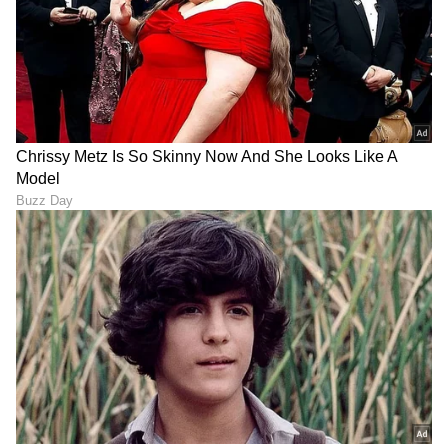
ಮೇಲ್ಮನವಿಗಳಿದ್ದಲ್ಲಿ ಉಚ್ಚ ನ್ಯಾಯಾಲಯಕ್ಕೆ ಹೋಗಬಹುದು.
ದೊಡ್ಡ ಡೇಟಾ ಇಕೋಸಿಸ್ಟಮ್‌ನ ಎಲ್ಲಾ ಮಾನದಂಡಗಳು
ಎಲೆಕ್ಟ್ರಾನಿಕ್ಸ್‌ ಹಾಗೂ ಐಟಿ ಸಚಿವಾಲಯದ ಇಂಡಿಯಾ ಡೇಟಾ
ಮ್ಯಾನೇಜ್‌ಮೆಂಟ್‌ ಆಫೀಸ್‌ ಮೂಲಕ ನಿರ್ಧರಿಸಲ್ಪಡುತ್ತವೆ.
- ಮಸೂದೆಯ ಪ್ರಕಾರ ಗಡಿಯಾಚೆಗಿನ ಡೇಟಾ ಹರಿವು
ಷರತ್ತುಬದ್ಧವಾಗಿರುತ್ತದೆ. ಇದು ಸ್ಟಾರ್ಟ್‌ಅಪ್‌ ಹಾಗೂ
ಸಾಫ್ಟ್‌ವೇರ್‌ ಸಂಸ್ಥೆಗಳ ಗಡಿಯಾಚೆಗೂ ಹರಿಯುವ ಡೇಟಾದ
ಹಿತಾಸಕ್ತಿಗಳನ್ನು ರಕ್ಷಿಸುತ್ತದೆ.
- ಮಸೂದೆಯು ಸುಪ್ರಿಂಕೋರ್ಟ್‌ ಸೂಚಿಸಿದಂತೆ
ಕಾನೂನುಬದ್ಧತೆ, ಅಗತ್ಯತೆ ಮತ್ತು ಪ್ರಮಾಣಾನುಗುಣತೆಯ
ಪರೀಕ್ಷೆಗಳಿಗೆ ಅನುಗುಣವಾಗಿ ರಚಿಸಲ್ಪಟ್ಟಿದೆ.
- ಈ ಮಸೂದೆ ಕಾಯ್ದೆಯಾಗಿ ಜಾರಿಗೆ ಬಂದಾಗ ಭಾರತವು
ಡೇಟಾ ಸಂಸ್ಕರಣೆಗೆ ಮತ್ತು ಭಾರತೀಯ ಕ್ಲೌಡ್‌ ಮತ್ತು ಡೇಟಾ
ಸೆಂಟರ್‌ ಉದ್ಯಮದ ಬೆಳವಣಿಗೆಗೆ ಸುರಕ್ಷಿತ ತಾಣ
ಎನಿಸಿಕೊಳ್ಳಲಿದೆ.