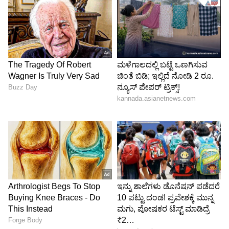
ಡಿಜಿಟಲ್‌ ವೈಯಕ್ತಿಕ ಡೇಟಾ ರಕ್ಷಣಾ ಮಸೂದೆ ಒಂದು ಸಮಗ್ರ,
ಆಧುನಿಕ ಶಾಸನವಾಗಿದೆ. ಇದು ನಾಗರಿಕರ ಡೇಟಾ ರಕ್ಷಣೆಯ
ಹಕ್ಕನ್ನು ರಕ್ಷಿಸುವ ಉದ್ದೇಶವನ್ನು ಹೊಂದಿದೆ. ಡೇಟಾ ರಕ್ಷಣೆ,
ನಾವೀನ್ಯತೆ ಮತ್ತು ಆಡಳಿತವನ್ನು ಸುಲಭಗೊಳಿಸುವುದು ಇದರ
3 ಪ್ರಮುಖ ಗುರಿಗಳಾಗಿವೆ. ಈ ಮಸೂದೆಯು ನಮ್ಮ ಡೇಟಾ
ಆರ್ಥಿಕತೆಯಲ್ಲಿ ಆಳವಾದ ಶಾಶ್ವತ ವರ್ತನೆಯ
ಬದಲಾವಣೆಗಳನ್ನು ತರುತ್ತದೆ ಹಾಗೂ ವೈಯಕ್ತಿಕ ಡೇಟಾದ
ದುರುಪಯೋಗ, ಡಾಕ್ಸಿಂಗ್‌, ಗ್ಯಾಸ್‌ಲೈಟಿಂಗ್‌, ಸೈಬರ್‌
ಟ್ರೋಲಿಂಗ್‌ನ ಅಪಾಯಕಾರಿ ಅಭ್ಯಾಸಗಳಿಗೆ ಕಾನೂನಿನ
ಮೂಲಕ ತಡೆ ಹಾಕುತ್ತದೆ.