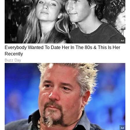
ಪ್ರಧಾನಿ ನರೇಂದ್ರ ಮೋದಿಯವರ ಡಿಜಿಟಲ್‌ ಡೊಮೇನ್‌
ಅಡಿಯಲ್ಲಿ ಮುಕ್ತ ಮತ್ತು ಸಮಗ್ರವಾದ ಸಮಾಲೋಚನೆಗಳಿಗೆ
ಅವಕಾಶವಿದೆ. ಈ ನಿಟ್ಟಿನಲ್ಲಿ ಭಾರತದ ಟೆಕೇಡ್‌ಗಾಗಿ
ರೂಪಿಸಲಾಗುತ್ತಿರುವ ಹೊಸ ಕಾಯಿದೆಗಳ ರಚನೆಯಲ್ಲಿ
ಹೆಚ್ಚೆಚ್ಚು ಯುವಕ, ಯುವತಿಯರು ಭಾಗವಹಿಸಲು ಪ್ರಧಾನಿ
ಕರೆ ನೀಡಿದ್ದನ್ನು ನಾನು ಮತ್ತೊಮ್ಮೆ ಇಲ್ಲಿ ಒತ್ತಿ ಹೇಳುತ್ತೇನೆ.
ಮುಕ್ತ ಮತ್ತು ಪಾರದರ್ಶಕ ಸಮಾಲೋಚನೆಗಳು ಎಲೆಕ್ಟ್ರಾನಿಕ್‌
ಮತ್ತು ಐಟಿ ಸಚಿವಾಲಯದ ಮೂಲಕ ಕೈಗೊಳ್ಳಲಾಗುತ್ತಿರುವ
ಎಲ್ಲಾ ತಂತ್ರಜ್ಞಾನ ನೀತಿಯ ಮೂಲಾಧಾರವಾಗಿವೆ. ಈ
ನಿಟ್ಟಿನಲ್ಲಿ ಹಲವಾರು ವಾರಗಳ ಕಾಲ ನಡೆದ ಸಮಗ್ರ
ಸಮಾಲೋಚನೆಗಳ ಬಳಿಕವೇ ಪ್ರಸ್ತುತ ತಿದ್ದುಪಡಿ ಮಾಡಲಾದ
ಐಟಿ ನಿಯಮಗಳು, ರಾಷ್ಟ್ರೀಯ ಡೇಟಾ ಆಡಳಿತ ಫ್ರೇಮ್‌ವರ್ಕ್
ನೀತಿ ಮತ್ತು ಸೈಬರ್‌ ಸುರಕ್ಷತೆ ನಿರ್ದೇಶನಗಳನ್ನು
ರೂಪಿಸಲಾಗಿದೆ. ಈ ಎಲ್ಲ ಕಾರ್ಯಗಳಲ್ಲಿ ನಾನೂ
ವೈಯಕ್ತಿಕವಾಗಿ ಭಾಗವಹಿಸಿದ್ದೇನೆ. ಡಿಜಿಟಲ್‌ ಡೇಟಾ ರಕ್ಷಣಾ
ಮಸೂದೆಯನ್ನು ನಾವು ಈಗಾಗಲೇ ರೂಪಿಸಿದ್ದೇವೆ. ಇದು