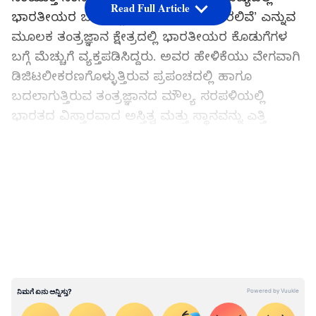
Read Full Article
ಭಾರತೀಯರ ಬೆರಳಚ್ಚುಗಳು ಎಲ್ಲೆಡೆ ಕಂಡುಬರಲಿವೆ’ ಎನ್ನುವ
ಮೂಲಕ ತಂತ್ರಜ್ಞಾನ ಕ್ಷೇತ್ರದಲ್ಲಿ ಭಾರತೀಯರ ಕೊಡುಗೆಗಳ
ಬಗ್ಗೆ ಮೆಚ್ಚುಗೆ ವ್ಯಕ್ತಪಡಿಸಿದ್ದರು. ಅವರ ಹೇಳಿಕೆಯು ವೇಗವಾಗಿ
ಡಿಜಿಟಲೀಕರಣಗೊಳ್ಳುತ್ತಿರುವ ಪ್ರಪಂಚದಲ್ಲಿ ಹಾಗೂ
ಬದಲಾಗುತ್ತಿರುವ ತಂತ್ರಜ್ಞಾನದ ಮೌಲ್ಯ ಸರಪಳಿಯಲ್ಲಿ
ಭಾರತದ ವಿಸ್ತಾರವಾದ ಅಸ್ತಿತ್ವ ಮತ್ತು ಸ್ಥಾನವನ್ನು ಎತ್ತಿ
ತೋರಿಸುತ್ತದೆ.
LATEST VIDEOS
3 ದಶಕಗಳ ಹಿಂದೆ ಕೇವಲ ತಂತ್ರಜ್ಞಾನಗಳನ್ನು ಖರೀದಿಸಿ ಬಳಕೆ
ಮಾಡಿಕೊಳ್ಳುತ್ತಿದ್ದ ನಾವು ಇಂದು ಟೆಕ್‌ ವೇದಿಕೆ, ಎಲೆಕ್ಟ್ರಾನಿಕ್‌
ಸಾಮಗ್ರಿಗಳ ವಾಸ್ತುಶಿಲ್ಪಿಗಳು, ವಿನ್ಯಾಸಗಾರರು ಹಾಗೂ
ನಿರ್ಮಾಪಕರೆನಿಸಿಕೊಂಡಿದ್ದೇವೆ. ಅತಿ ಕಡಿಮೆ ಅವಧಿಯಲ್ಲಿ
ಭಾರತದ ತಾಂತ್ರಿಕ ಸಾಮರ್ಥ್ಯಗಳು ಬಹಳ ದೂರ ಸಾಗಿವೆ.
ಪ್ರಪಂಚದ ಹೊರಗುತ್ತಿಗೆ ಕೇಂದ್ರ ಎನಿಸಿರುವ ನಮ್ಮ ದೇಶದ
ನಾವೀನ್ಯತಾ ಪರಿಸರ ವ್ಯವಸ್ಥೆಯ ಬೆಳವಣಿಗೆಯ ವೇಗಕ್ಕೆ
ಜಗತ್ತೇ ದಂಗಾಗಿದೆ. ಇಂದು ಯುವ ಭಾರತೀಯರು