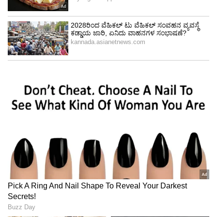
ಡಿಜಿಟಲ್‌ ವೈಯಕ್ತಿಕ ಡೇಟಾ ರಕ್ಷಣಾ ಮಸೂದೆ (ಡಿಪಿಡಿಪಿ)ಯು
ಡಿಜಿಟಲ್‌ ಡೇಟಾ ರಕ್ಷಣೆಗೆ ಕ್ರಮಗಳನ್ನು ಒಳಗೊಂಡಿದ್ದು, ನಮ್ಮ
ಡಿಜಿಟಲ್‌ ಆರ್ಥಿಕತೆ ಮತ್ತು ಡಿಜಿಟಲ್‌ ಪರಿಸರ ವ್ಯವಸ್ಥೆಗಾಗಿ
ಸಮಗ್ರ ಜಾಗತಿಕ ಮಾನದಂಡ ಮತ್ತು ಭವಿಷ್ಯ-ಸಿದ್ಧ ಚೌಕಟ್ಟು
ಎನಿಸಿಕೊಂಡಿದೆ. ಈ ಮಸೂದೆಯು ನಾವೀನ್ಯತೆಯನ್ನು
ತಡೆಯುವುದಿಲ್ಲ, ಆದರೆ ಹೊಸ ಉದಯೋನ್ಮುಖ
ಸವಾಲುಗಳನ್ನು ವಿಳಂಬವಿಲ್ಲದೆ ಪರಿಹರಿಸುತ್ತದೆ.