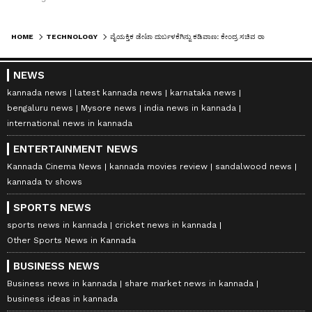
HOME
TECHNOLOGY
ವೈಯಕ್ತಿಕ ಡೇಟಾ ದುರ್ಬಳಕೆಗಿನ್ನು ಕಡಿವಾಣ: ಕೇಂದ್ರ ಸಚಿವ ರಾಜೀವ್‌ ಚಂದ್ರಶೇಖರ್‌
NEWS
kannada news
latest kannada news
karnataka news
bengaluru news
Mysore news
india news in kannada
international news in kannada
ENTERTAINMENT NEWS
Kannada Cinema News
kannada movies review
sandalwood news
kannada tv shows
SPORTS NEWS
sports news in kannada
cricket news in kannada
Other Sports News in Kannada
BUSINESS NEWS
Business news in kannada
share market news in kannada
business ideas in kannada