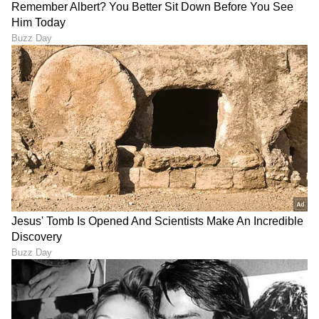
ಮುಕ್ತ ಸಮಾಲೋಚನೆಗೆ ಅವಕಾಶ
ಈ ಮಸೂದೆ ಕುರಿತು ನಿರೀಕ್ಷಿಸಿದಂತೆ ಹಲವು ಅಭಿಪ್ರಾಯಗಳು
ವ್ಯಕ್ತವಾಗುತ್ತಿವೆ. ಇವುಗಳಲ್ಲಿ ಟೀಕೆಗಳೂ ಸೇರಿವೆ. ನಾನು
ವೈಯಕ್ತಿಕವಾಗಿ ಇಲ್ಲಿಯವರೆಗೆ ಮಸೂದೆಯ ವ್ಯಾಖ್ಯಾನವನ್ನು
ಎಚ್ಚರಿಕೆಯಿಂದ ಅಧ್ಯಯನ ಮಾಡಿದ್ದೇನೆ. ಈ ಮಸೂದೆಯನ್ನು
ಆಧುನಿಕ ವಿಶ್ವ ದರ್ಜೆಯ ಶಾಸನವಾಗಿ ಅಭಿವೃದ್ಧಿಪಡಿಸಲು
ಆಸಕ್ತಿ ಹೊಂದಿರುವ ಎಲ್ಲರೊಂದಿಗೆ ತೊಡಗಿಸಿಕೊಳ್ಳಲು ನಾವು
ಮುಂದಾಗಿದ್ದೇವೆ.
ಭಾರತಕ್ಕೆ ಕೃತಕ ಬುದ್ಧಿಮತ್ತೆಯ ಜಾಗತಿಕ ಪಾಲುದಾರಿಕೆಯ
ಅಧ್ಯಕ್ಷ ಸ್ಥಾನ!