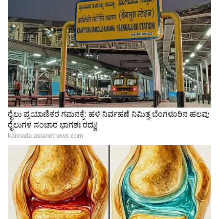
ಕಾರ್ಯದರ್ಶಿ ಅಧಿಸೂಚನೆ ಹೊರಡಿಸಿದ್ದಾರೆ.
LATEST VIDEOS
"ರಾಜಕೀಯ ಬೇಡ, ಸಿನಿಮಾನೇ ಪ್ರಾಣ":
ಕನಕೋತ್ಸವದಲ್ಲಿ ರಿಷಬ್ ಶೆಟ್ಟಿ | Rishab
Shetty speech | Suvarna News
ಶೇ.50 ರಿಂದ ಶೇ.18 ಕ್ಕೆ TAX ಇಳಿಕೆ: ಮೋದಿ-
ಟ್ರಂಪ್ ಐತಿಹಾಸಿಕ ಒಪ್ಪಂದ | India US
Trade Deal | Party Rounds