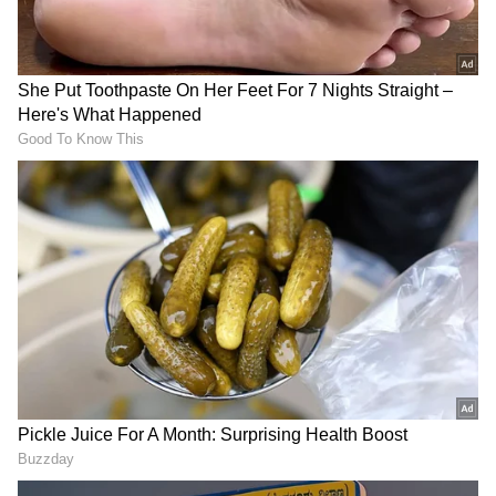
Karnataka News Live:
Bidadi Township: ಇಂದು
ಕರಾವಳಿ-ಮುಂಬೈ ಪ್ರಯಾಣಿಕರಿಗೆ
ಬೈರಮಂಗಲದಲ್ಲಿ ಮಧ್ಯಾಹ್ನತನಕ
ಸಿಹಿ ಸುದ್ದಿ, ಮಂಗಳೂರು-ಬಾಂದ್ರಾ
ಕಾಯ್ತೇನೆ, ಸಿಎಂ ಬರಲಿ: ಎಚ್‌ಡಿಕೆ
ಟರ್ಮಿನಸ್ ಹೊಸ ರೈಲು ಸೇವೆ
ಶೀಘ್ರ!
ಹೀಗಾಗಿ ಭದ್ರತೆ ಮತ್ತು ಸುರಕ್ಷತೆ ದೃಷ್ಟಿಯಿಂದ ರಾಜ್ಯಪಾಲರ
ಆದೇಶಾನುಸಾರ ವಿಧಾನಸೌಧ, ವಿಕಾಸಸೌಧ ಮತ್ತು
ಬಹುಮಹಡಿ ಕಟ್ಟಡಗಳಲ್ಲಿ ಕಾರ್ಯ ನಿರ್ವಹಿಸುವ
ಅಧಿಕಾರಿಗಳು ಹಾಗೂ ನೌಕರರಿಗೆ ಮಧ್ಯಾಹ್ನ ರಜೆ ಘೋಷಿಸಿ
ಸಿಬ್ಬಂದಿ ಮತ್ತು ಆಡಳಿತ ಸುಧಾರಣೆ ಇಲಾಖೆ ಅಧೀನ