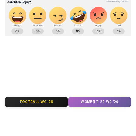
ಕರ್ನಾಟಕ, ಭಾರತ (
India News
) ಮತ್ತು ಜಗತ್ತಿನ
ಕ್ಷಣಕ್ಷಣದ ಕನ್ನಡ ಸುದ್ದಿ (
Kannada News
)
ಅಪ್ಡೇಟ್‌ಗಳಿಗಾಗಿ ಏಷ್ಯಾನೆಟ್ ಸುವರ್ಣ ನ್ಯೂಸ್‌ ಫಾಲೋ
ಮಾಡಿ. ಬ್ರೇಕಿಂಗ್ ಸುದ್ದಿ (
Latest Kannada News
),
ವಿಶೇಷ ವರದಿಗಳು ಮತ್ತು ನೇರ ಪ್ರಸಾರಗಳೊಂದಿಗೆ
(
kannada news live
) ಸಂಪೂರ್ಣ ಮಾಹಿತಿ ಒಂದೇ
ಕ್ಲಿಕ್‌ನಲ್ಲಿ ಲಭ್ಯ. ಏಷ್ಯಾನೆಟ್ ಸುವರ್ಣ ನ್ಯೂಸ್ ಅಧಿಕೃತ
ಆ್ಯಪ್ ಡೌನ್‌ಲೋಡ್ ಮಾಡಿ ಹಾಗು ಎಲ್ಲಾ ಅಪ್‌ಡೇಟ್
ಗಳನ್ನು ಪಡೆಯಿರಿ
FOOTBALL WC '26
WOMEN T-20 WC '26
ABOUT THE AUTHOR
Kannadaprabha News
KN
1967ರ ನವೆಂಬರ್ 4ರಂದು ಆರಂಭವಾದ ಕನ್ನಡಪ್ರಭ ಕನ್ನಡ
ಪತ್ರಿಕೋದ್ಯಮದಲ್ಲಿಯೇ ವಿಶೇಷ ಛಾಪು ಮೂಡಿಸಿದ ಕನ್ನಡ ದಿನ