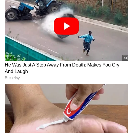
DOWNLOAD APP
RECOMMENDED STORIES
Related Articles
DK Shivakumar: ಡಿಕೆ ಶಿವಕುಮಾರ್ ಪ್ರಮಾಣವಚನಕ್ಕೆ
ಭರ್ಜರಿ ಸಿದ್ಧತೆ, ಎಲ್‌ಸಿಡಿ ಸ್ಕ್ರೀನ್, ಸಿಎಂ ಕೊಠಡಿಗೆ ವಾಸ್ತು
ಪ್ರಕಾರ ಅಜ್ಜಯ್ಯನ ಫೋಟೋ!
ಅಯೋಧ್ಯೆ ರಾಮಮಂದಿರ ದೇಣಿಗೆ
ಬೆಂಗಳೂರಲ್ಲಿ ಹೊಟೆಲ್‌ಗೆ ನುಗ್ಗಿ
DK Shivakumar: ಇಂದಿನಿಂದ ಡಿಕೆ ಸರ್ಕಾರ:
ಲೂಟಿ ಪ್ರಕರಣ ಎಚ್ಚರಿಕೆ ಗಂಟೆ:
ಧಮ್ಕಿ, ಸಹಾಯಕ್ಕಾಗಿ ಕರೆ ಮಾಡಿದ
ಕರುನಾಡಿನ 24ನೇ ಮುಖ್ಯಮಂತ್ರಿಯಾಗಿ ಇಂದು ಸಂಜೆ
ಮಾಜಿ ಡಿಸಿಎಂ ಕೆ.ಎಸ್. ಈಶ್ವರಪ್ಪ
ಮಾಲೀಕನ ಮೇಲೆ ಪೊಲೀಸ್
4.05ಕ್ಕೆ ಪ್ರಮಾಣ
ಕೆಂಡಾಮಂಡಲ