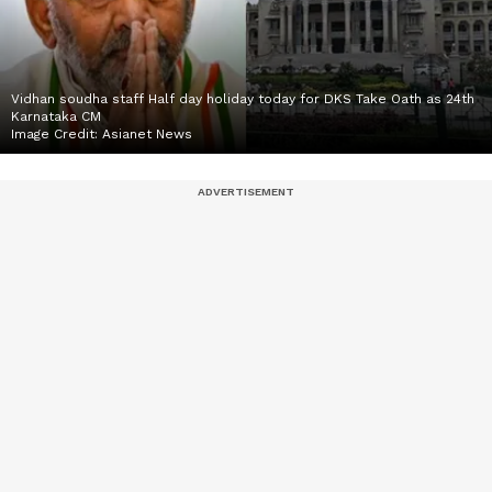
Vidhan soudha staff Half day holiday today for DKS Take Oath as 24th
Karnataka CM
Image Credit:
Asianet News