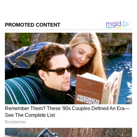
ಪತ್ರಿಕೆ. ದೇಶ, ವಿದೇಶ, ವಾಣಿಜ್ಯ, ಕ್ರೀಡೆ, ಮನೋರಂಜನೆ ಸೇರಿ
ವೈವಿಧ್ಯಮಯ ಸುದ್ದಿಗಳ ಹೂರಣ ಹೊತ್ತು ತರುವ ಕನ್ನಡಪ್ರಭ,
ಕರ್ನಾಟಕ ಸುದ್ದಿ
ಕನ್ನಡಿಗರ ಅಸ್ಮಿತೆಯ ಸಂಕೇತ. ಸದಾ ಕರುನಾಡು, ನುಡಿ, ಸಂಸ್ಕೃತಿ
ಡಿ.ಕೆ. ಶಿವಕುಮಾರ್
ವಿಧಾನ ಸೌಧ
ಕರ್ನಾಟಕ ರಾಜಕೀಯ
ಪರ ಧ್ವನಿ ಎತ್ತುವ ಕನ್ನಡಪ್ರಭ ದಿನ ಪತ್ರಿಕೆಯಲ್ಲಿ ಪ್ರಕಟಗೊಳ್ಳುವ
ಸುದ್ದಿಗಳು ಸುವರ್ಣ ನ್ಯೂಸ್ ವೆಬ್‌ಸೈಟಲ್ಲೂ ಲಭ್ಯ.