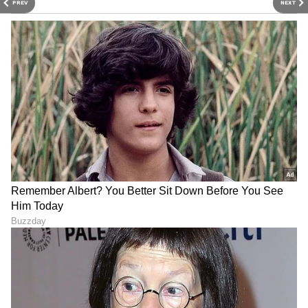
PREV
NEXT
೨೦೨೬ರ ವಿಶ್ವ ಯೋಗ ದಿನ ಆಚರಣೆಯ ಧ್ಯೇಯ ವಾಕ್ಯ
‘Yoga for Healthy Aging’ ಎಂಬುದಾಗಿದೆ. ನಿರಂತರ
ಯೋಗ ಮಾಡುತ್ತಾ, ವಯಸ್ಸಾದ ಬಳಿಕವೂ ದೈಹಿಕ ಮತ್ತು
ಮಾನಸಿಕ ಆರೋಗ್ಯ ಕಾಪಾಡಿಕೊಳ್ಳಿ ಎಂಬ ತಾತ್ಪರ್ಯ ಈ
ಧ್ಯೇಯ ವಾಕ್ಯದಲ್ಲಿ ಅಡಗಿದೆ.
‘ಯೋಗದಿಂದ ರೋಗ ದೂರ’ ಎಂಬ ಹಿರಿಯರ ಮಾತಿನಂತೆ
ಯಾವುದೇ ಜಾತಿ ಮತ, ಧರ್ಮ, ಲಿಂಗಗಳ ಬೇಧವಿಲ್ಲದೆ
ನಾವೆಲ್ಲಾ ದಿನನಿತ್ಯ ಯೋಗ, ಧ್ಯಾನ ಮತ್ತು ಪ್ರಾಣಾಯಾಮ
ಮಾಡುತ್ತಾ ನಮ್ಮ ಸನಾತನ ಸಂಸ್ಕೃತಿಯ ಅವಿಭಾಜ್ಯ
ಅಂಗವಾದ ಯೋಗವನ್ನು ದೈನಂದಿನ ಜೀವನದಲ್ಲಿ
ಅಳವಡಿಸಿಕೊಳ್ಳುತ್ತಾ ಅಮರತ್ವವನ್ನು ಪಡೆಯೋಣ.
ಅದರಲ್ಲಿಯೇ ನಮ್ಮ ಮತ್ತು ವಿಶ್ವದ ಶಾಂತಿ ಅಡಗಿದೆ.