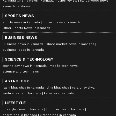
Kannada Cinema News
kannada movies review
sandalwood news
kannada tv shows
SPORTS NEWS
sports news in kannada
cricket news in kannada
Other Sports News in Kannada
BUSINESS NEWS
Business news in kannada
share market news in kannada
business ideas in kannada
SCIENCE & TECHNOLOGY
technology news in kannada
mobile tech news
science and tech news
ASTROLOGY
rashi bhavishya in kannada
dina bhavishya
vara bhavishya
vastu shastra in kannada
karnataka festivals
LIFESTYLE
Lifestyle news in kannada
food recipes in kannada
health tips in kannada
kitchen tips in kannada