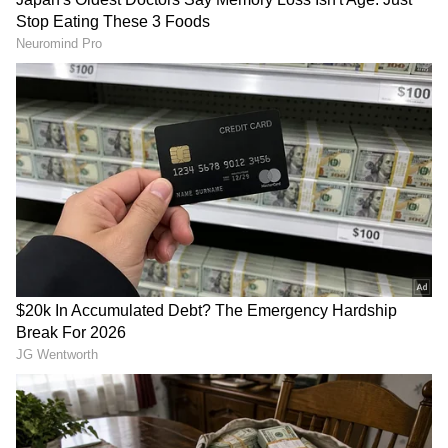
ಯೋಗಕ್ಕೆ 5000 ವರ್ಷಗಳ ಇತಿಹಾಸವಿದೆ!
ಯೋಗ ಎನ್ನುವುದು ಪುರಾತನ ಭಾರತದ ಜೀವನ ಶೈಲಿಯ
ಅವಿಭಾಜ್ಯ ಅಂಗವಾಗಿದ್ದು 5000 ವರ್ಷಗಳ ಇತಿಹಾಸ
ಹೊಂದಿದೆ. ಮಾನಸಿಕ ದೈಹಿಕ ಮತ್ತು ಆಧ್ಯಾತ್ಮಿಕ
ಆಯಾಮಗಳಿಂದ ಮನುಷ್ಯ ಪರಿಪೂರ್ಣ ಬೆಳವಣ ಗೆ
ಪೂರಕವಾದ ವಾತಾವರಣ ಸೃಷ್ಟಿಸುವ ಯೋಗ ತನ್ನದೇ ಆದ
ವೈಶಿಷ್ಟ್ಯತೆ ಹೊಂದಿರುತ್ತದೆ. ಯೋಗ ಎನ್ನುವ ಶಬ್ದ ‘ಯುಜ್’
ಎಂಬ ಸಂಸ್ಕೃತ ಮೂಲದಿಂದ ಹುಟ್ಟಿದ್ದು, ಕೂಡಿಸು, ಜೋಡಿಸು,
ಸೇರಿಸು ಎಂಬ ಮೂಲಾರ್ಥವನ್ನು ನೀಡುತ್ತದೆ. ದೇಹ ಬುದ್ಧಿ,
ಮನಸ್ಸನ್ನು ಒಟ್ಟು ಗೂಡಿಸುವ ಪ್ರಕ್ರಿಯೆಯೇ
ಯೋಗವಾಗಿರುತ್ತದೆ.
RECOMMENDED STORIES
ಮಹರ್ಷಿ ಪತಂಜಲಿಯವರಿಂದ ಪ್ರತಿಪಾದಿಸಲ್ಪಟ್ಟ ಅಷ್ಟಾಂಗ
ಯೋಗದಲ್ಲಿ 8 ಕಂಬಗಳಿದ್ದು ಯಮ(ನಿರ್ಬಂಧಗಳು), ನಿಯಮ
(ಆಚರಣೆಗಳು), ಆಸನ (ದೈಹಿಕ ಭಂಗಿಗಳು), ಪ್ರಾಣಾಯಾಮ