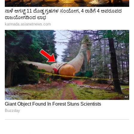
LATEST VIDEOS
ಆಗ್ರಹ
ಪುರಾತನ ಗ್ರಂಥಗಳಲ್ಲಿ ಸಾರಿ ಹೇಳಲಾಗಿದೆ.
"ರಾಜಕೀಯ ಬೇಡ, ಸಿನಿಮಾನೇ ಪ್ರಾಣ":
ಕನಕೋತ್ಸವದಲ್ಲಿ ರಿಷಬ್ ಶೆಟ್ಟಿ | Rishab
Shetty speech | Suvarna News
ಶೇ.50 ರಿಂದ ಶೇ.18 ಕ್ಕೆ TAX ಇಳಿಕೆ: ಮೋದಿ-
ಟ್ರಂಪ್ ಐತಿಹಾಸಿಕ ಒಪ್ಪಂದ | India US
Trade Deal | Party Rounds
ಯೋಗದ ಪ್ರಯೋಜನಗಳು:
ಯೋಗದಿಂದ ಪರಿಪೂರ್ಣ ಆರೋಗ್ಯ ಸಿದ್ದಿಯಾಗುತ್ತದೆ.