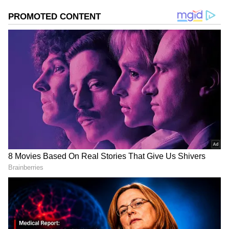
ಸುದ್ದಿ ಮಾಧ್ಯಮವಲ್ಲದೇ ಮನರಂಜನಾ ಮಾಧ್ಯಮದಲ್ಲೂ ಕೆಲಸ
ಮಾಡಿದ್ದೇನೆ. ಉತ್ತರ ಕನ್ನಡ ಜಿಲ್ಲೆ ಶಿರಸಿ ಹುಟ್ಟೂರು. ಕರ್ನಾಟಕ
ವಿಶ್ವವಿದ್ಯಾಲಯ, ಧಾರವಾಡದಿಂದ ಕಲಾ ವಿಭಾಗದಲ್ಲಿ ಪದವಿ
ಪಡೆದಿದ್ದೇನೆ. ಸಾಮಾಜಿಕ ಕಳಕಳಿಗೆ ಹೆಚ್ಚಿನ ಆದ್ಯತೆ, ಮಾನವೀಯತೆಗೆ
ಮೊದಲ ಪ್ರಾಶಸ್ತ್ಯ.
ದಳಪತಿ ವಿಜಯ್ ಅವರು ಕೊಲ್ಲೂರಿಗೆ ಬರ್ತಾರೆ ಅಂದಿದ್ದೇ
ತಡ, ಇಡೀ ದೇವಸ್ಥಾನದ ಆವರಣ ಒಂದು ಹೈ-ಸೆಕ್ಯೂರಿಟಿ
ವಲಯವಾಗಿ ಬದಲಾಗಿದೆ. ಸಿನಿಮಾ ಸ್ಟೈಲ್‌ನಲ್ಲೇ ಎಂಟ್ರಿ
ಕೊಟ್ಟ ಸಿಎಂ ವಿಜಯ್ ಅವರನ್ನು ನೋಡಲು ಫ್ಯಾನ್ಸ್
DOWNLOAD APP
ಮುಗಿಬಿದ್ದಿದ್ದರು. ತಮಿಳುನಾಡು