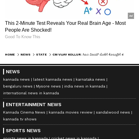
HOME
NEWS
STATE
CM VIJAY KOLLUR: ಸಿಎಂ ವಿಜಯ್‌ ಜೊತೆಗೆ ಕೊಲ್ಲೂರಿಗೆ ತಮಿಳುನಾಡಿನಿಂದ ಬಂದ ಆ ಸ್ಪೆಷಲ್‌ ವ್ಯಕ್ತಿ ಯಾರು ಗೊತ್ತಾ?
NEWS
kannada news
latest kannada news
karnataka news
bengaluru news
Mysore news
india news in kannada
international news in kannada
ENTERTAINMENT NEWS
Kannada Cinema News
kannada movies review
sandalwood news
kannada tv shows
SPORTS NEWS
sports news in kannada
cricket news in kannada