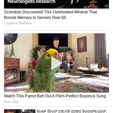
ಅಳಿಯನಂತೆ (ಅಭಿಮಾನಿಗಳ ಪ್ರೀತಿಯಂತೆ) ಕೊಲ್ಲೂರಿಗೆ
ಬಂದಿಳಿದ ವಿಜಯ್ ಅವರ ಈ ಭೇಟಿ ಈಗ ದಕ್ಷಿಣ
ಭಾರತದಾದ್ಯಂತ ದೊಡ್ಡ ಸುದ್ದಿಯಾಗಿದೆ. ವಿಜಯ್ ಅವರ ಭಕ್ತಿ
ಮತ್ತು ಅವರ ಬಾಡಿಗಾರ್ಡ್‌ನ ನಿಷ್ಠೆ ಎರಡೂ ನೋಡುಗರಿಗೆ
ಅಚ್ಚರಿ ಮೂಡಿಸಿರುವುದಂತೂ ಸುಳ್ಳಲ್ಲ!