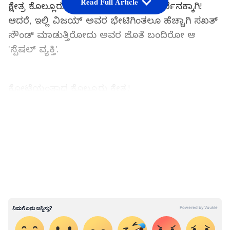
Read Full Article
ಕ್ಷೇತ್ರ ಕೊಲ್ಲೂರು ಮೂಕಾಂಬಿಕಾ ದೇವಿಯ ದರ್ಶನಕ್ಕಾಗಿ!
ಆದರೆ, ಇಲ್ಲಿ ವಿಜಯ್ ಅವರ ಭೇಟಿಗಿಂತಲೂ ಹೆಚ್ಚಾಗಿ ಸಖತ್
ಸೌಂಡ್ ಮಾಡುತ್ತಿರೋದು ಅವರ ಜೊತೆ ಬಂದಿರೋ ಆ
'ಸ್ಪೆಷಲ್ ವ್ಯಕ್ತಿ'.
ಕೋಟೆಯಂತಾದ ಕೊಲ್ಲೂರು ಕ್ಷೇತ್ರ!
LATEST VIDEOS