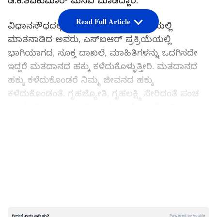
ಡಿ.ಕೆ.ಶಿವಕುಮಾರ್‌ ಮನವಿ ಮಾಡಿದ್ದಾರೆ.
Read Full Article
ವಿಧಾನಸೌಧದಲ್ಲಿ ಸೋಮವಾರ ಸುದ್ದಿಗೋಷ್ಠಿಯಲ್ಲಿ
ಮಾತನಾಡಿದ ಅವರು, ಎಸ್‌ಐಆರ್‌ ಪ್ರಕ್ರಿಯೆಯಲ್ಲಿ
ಭಾಗಿಯಾಗದ, ಸೂಕ್ತ ದಾಖಲೆ, ಮಾಹಿತಿಗಳನ್ನು ಒದಗಿಸದೇ
ಇದ್ದರೆ ಮತದಾನದ ಹಕ್ಕು ಕಳೆದುಕೊಳ್ಳುತ್ತೀರಿ. ಮತದಾನದ
ಹಕ್ಕು ಕಳೆದುಕೊಂಡರೆ ನಿಮ್ಮ ಜೀವನದ ಹಕ್ಕು
ಕಳೆದುಕೊಂಡಂತೆ. ಗೃಹಜ್ಯೋತಿ, ಗೃಹಲಕ್ಷ್ಮಿ ಸೇರಿದಂತೆ ಪಂಚ
ಗ್ಯಾರಂಟಿಗಳು, ಸಾಮಾಜಿಕ ಭದ್ರತಾ ಯೋಜನೆಯಡಿ
ಪಡೆಯುತ್ತಿರುವ ವಿವಿಧ ಪಿಂಚಣಿ ಸೌಲಭ್ಯ, ಸರ್ಕಾರಿ ಮನೆ,
LATEST VIDEOS
ನಿವೇಶನ ಸೇರಿದಂತೆ ಸರ್ಕಾರದಿಂದ ಸಿಗುವ ಯಾವ ರೀತಿಯ
ಸೌಲಭ್ಯಗಳೂ ಇನ್ನು ಮುಂದೆ ಸಿಗದೆ ಹೋಗುತ್ತವೆ. ಹಾಗಾಗಿ
ಎಚ್ಚರಿಕೆಯಿಂದ ಎಲ್ಲರೂ ಎಸ್‌ಐಆರ್‌ನಲ್ಲಿ ಭಾಗಿಯಾಗಿ ತಮ್ಮ
ಮತದಾನದ ಹಕ್ಕು ಉಳಿಸಿಕೊಳ್ಳಿ ಎಂದು ಕೋರಿದರು.
ಪ್ರಮಾಣ ಪತ್ರಕ್ಕೆ ವಿಶೇಷ ಆದೇಶ: