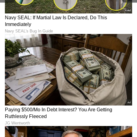
ರಂದು ಕರಡು ಮತದಾರರ ಪಟ್ಟಿ ಪ್ರಕಟಿಸುತ್ತದೆ. ಆ ಪಟ್ಟಿಯಲ್ಲಿ
ನಿಮ್ಮ ಹೆಸರು ಇಲ್ಲದಿದ್ದರೆ ಬೇರೆ ಸಮಸ್ಯೆಗಳು ಶುರುವಾಗುತ್ತವೆ.
ಆಗ ಅವರು ಕೇಳುವ ಬೇರೆ ಬೇರೆ ದಾಖಲೆಗಳನ್ನು
ನೀಡಬೇಕಾಗುತ್ತದೆ. ಅದರ ಬಗ್ಗೆ ನಾನು ನಂತರದ ದಿನಗಳಲ್ಲಿ
ಮಾಹಿತಿ ನೀಡುತ್ತೇನೆ. ಈಗ ಎಸ್‌ಐಆರ್‌ನಲ್ಲಿ ಕಡ್ಡಾಯವಾಗಿ
ಎಲ್ಲರೂ ಭಾಗಿಯಾಗಿ ಮತದಾನದ ಹಕ್ಕು ಉಳಿಸಿಕೊಳ್ಳಬೇಕು
ಎಂದು ಮುಖ್ಯಮಂತ್ರಿ ಅವರು ಪದೇ ಪದೇ ಮನವಿ
ಮಾಡಿದರು.
--
--
--
ಮತದ ಹಕ್ಕಿಲ್ಲದವರಿಗೆ ಬಂಗಾಳದಲ್ಲಿ ಅಕ್ಕಿ ಕೊಡ್ತಿಲ್ಲ
ಮತದಾನದ ಹಕ್ಕು ಕಳೆದುಕೊಂಡರೆ ಮುಂದೆ ಗ್ಯಾರಂಟಿಗಳು