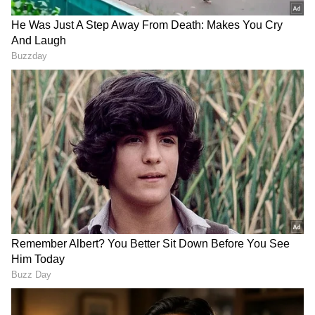
ಆ್ಯಪ್ ಡೌನ್‌ಲೋಡ್ ಮಾಡಿ ಹಾಗು ಎಲ್ಲಾ ಅಪ್‌ಡೇಟ್
ಗಳನ್ನು ಪಡೆಯಿರಿ
ಇದರ ಜೊತೆಗೆ ಜನನ ಪ್ರಮಾಣ ಪತ್ರ, ಪಾಸ್‌ಪೋರ್ಟ್‌, ಜಾತಿ
RECOMMENDED STORIES
ಪ್ರಮಾಣ ಪತ್ರ, ಎಸ್ಸೆಸ್ಸೆಲ್ಸಿ ಅಂಕ ಪಟ್ಟಿ, ಮನೆ, ಸೈಟು ಖರೀದಿ