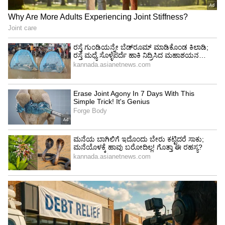
ಬಿಎಲ್‌ಒಗಳು ನಿಷ್ಪಕ್ಷಪಾತವಾಗಿ ಕೆಲಸ ಮಾಡುತ್ತಾರೆ. ಇವರ
ಜೊತೆಗೆ ಚುನಾವಣಾ ಆಯೋಗವು ಬೂತ್ ಮಟ್ಟದ
ಏಜೆಂಟ್‌ಗಳ (ಬಿಎಲ್‌ಎ-2) ಮೂಲಕವೂ ಮತದಾರರಿಗೆ
ಮಾಹಿತಿ ಒದಗಿಸಿಕೊಡಲು ಅವಕಾಶ ನೀಡಿದೆ. ಇದರಡಿ ಎಲ್ಲ
ಪಕ್ಷಗಳ ರಾಜಕೀಯ ಪ್ರತಿನಿಧಿಗಳು, ಮುಖಂಡರು ಮತದಾರು
ನಾಗರಿಕರಿಗೆ ಮತ್ತು ಬಿಎಲ್‌ಒಗಳಿಗೆ ಸಹಾಯ ಮಾಡಲಿದ್ದಾರೆ.