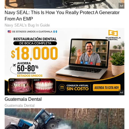
ಪ್ರತಿ ಮನೆಗೆ ಶಾಶ್ವತ ನಿವಾಸ ಪ್ರಮಾಣಪತ್ರ
ಎಸ್‌ಐಆರ್‌(SIR) ಪ್ರಕ್ರಿಯೆ ವೇಳೆ ನಾಗರಿಕರಿಂದ ಚುನಾವಣಾ
ಆಯೋಗ ಕೇಳುವ ಬೇರೆ ಬೇರೆ ಪ್ರಮಾಣ ಪತ್ರ,
ದಾಖಲೆಗಳನ್ನು ಸರ್ಕಾರದಿಂದ ಒದಗಿಸಿಕೊಡಲು ಸರ್ಕಾರ
ಬದ್ಧವಾಗಿದೆ. ಈಗಾಗಲೇ ಅಗತ್ಯ ಕ್ರಮ ವಹಿಸಲಾಗಿದೆ. ಪ್ರತಿ
ಮನೆಗೂ ಶಾಶ್ವತವಾದ ನಿವಾಸ ಪ್ರಮಾಣ ಪತ್ರವನ್ನು
ಸುಲಭವಾಗಿ, ಕಾಲಬದ್ಧವಾಗಿ ವಿತರಣೆಗೆ ತೀರ್ಮಾನ
ಮಾಡಲಾಗಿದೆ. ಈ ಪ್ರಮಾಣ ಪತ್ರ ವಿತರಿಸಲು ಕಂದಾಯ
ಇಲಾಖೆಯ ಉಪ ತಹಶೀಲ್ದಾರರಿಗೆ ಅಧಿಕಾರ ನೀಡಿ ವಿಶೇಷ
ಆದೇಶ ಮಾಡಲಾಗಿದೆ ಎಂದು ಡಿಕೆಶಿ ತಿಳಿಸಿದರು.\B
ಮತ ಹಕ್ಕು ಇಲ್ಲದಿದ್ದರೆ ಯಾವ ಸವಲತ್ತೂ ಇಲ್ಲ