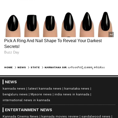
HOME
NEWS
STATE
KARNATAKA SIR: ಎಸ್‌ಐಆರ್‌ನಲ್ಲಿ ಮತಹಕ್ಕು ಕಳೆದುಕೊಂಡ್ರೆ ಗ್ಯಾರಂಟಿ ಇಲ್ಲ, ಪಿಂಚಣಿ, ಸರ್ಕಾರಿ ಮನೆ ಕೂಡ ಸಿಗೋಲ್ಲ! ಸಿಎಂ ಹೇಳಿದ್ದೇನು?
NEWS
kannada news
latest kannada news
karnataka news
bengaluru news
Mysore news
india news in kannada
international news in kannada
ENTERTAINMENT NEWS
Kannada Cinema News
kannada movies review
sandalwood news