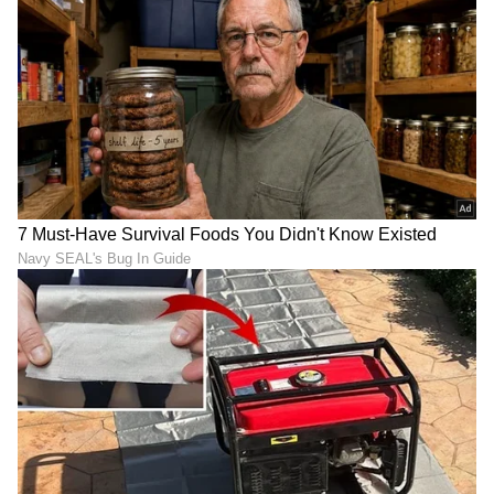
ಸೇರಿದಂತೆ ಎಲ್ಲ ರೀತಿಯ ಸರ್ಕಾರಿ ಯೋಜನೆ, ಸೌಲಭ್ಯಗಳಿಂದ
ವಂಚಿತರಾಗುತ್ತೀರಿ ಎಂದು ಇದೇ ವೇಳೆ ಮುಖ್ಯಮಂತ್ರಿ
ಡಿ.ಕೆ.ಶಿವಕುಮಾರ್‌ ತಿಳಿಸಿದರು.
ಯಾರಿಗೆ ಮತದಾನ ಹಕ್ಕು ಇರೋದಿಲ್ಲವೋ ಅವರಿಗೆ
ಸರ್ಕಾರದ ಸೌಲಭ್ಯ ಸಿಗಲ್ಲ. ಈಗಾಗಲೇ ಪಶ್ಚಿಮ ಬಂಗಾಳದ
ಆಹಾರ ಇಲಾಖೆಯ ಮಾಡಿರುವ ಆದೇಶ ನಮ್ಮಮುಂದೆ ಇದೆ.
ಮತದಾನದ ಹಕ್ಕು ಇಲ್ಲದವರಿಗೆ ಅಕ್ಕಿ ಕೊಡಲ್ಲ ಅಂತ ಆದೇಶ
ಮಾಡಿದ್ದಾರೆ. ಬೇರೆ ಬೇರೆ ರಾಜ್ಯಗಳಲ್ಲೂ ಇಂತಹ ಆದೇಶ
ಮಾಡಲಾಗಿದೆ. ನಮ್ಮ ರಾಜ್ಯದಲ್ಲೂ ಯಾರಾದರೂ
ಮತದಾನದ ಹಕ್ಕು ಕಳೆದುಕೊಂಡರೆ ಗೃಹಲಕ್ಷ್ಮಿ, ಗೃಹಜ್ಯೋತಿ
ಸೇರಿದಂತೆ ಪಂಚ ಗ್ಯಾರಂಟಿಗಳು, ಸರ್ಕಾರಿ ಮನೆ, ನಿವೇಶನ
ಸೇರಿದಂತೆ ಸರ್ಕಾರದಿಂದ ದೊರೆಯುವ ಯಾವುದೇ ಸೌಲಭ್ಯ
ಪಡೆಯಲು ಸಮಸ್ಯೆ ಆಗಲಿದೆ ಎಂದು ತಿಳಿಸಿದರು.