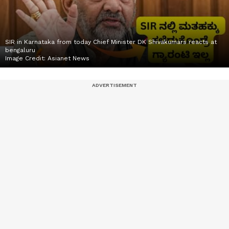
SIR in Karnataka from today Chief Minister DK Shivakumars reacts at
bengaluru
Image Credit:
Asianet News