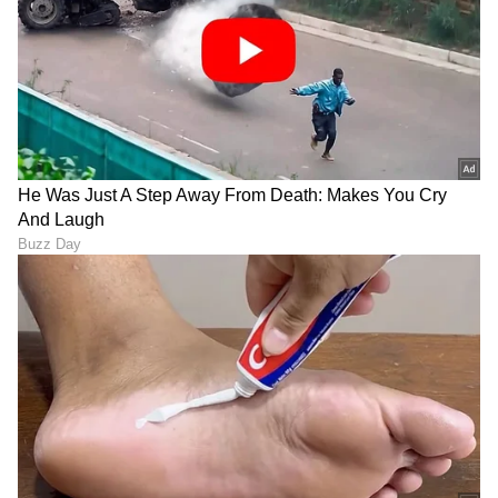
ಯಾರಿಗೆ ಮತದಾನ ಹಕ್ಕು ಇರೋದಿಲ್ಲವೋ ಅವರಿಗೆ
ಸರ್ಕಾರದ ಸೌಲಭ್ಯ ಸಿಗಲ್ಲ. ಈಗಾಗಲೇ ಪಶ್ಚಿಮ ಬಂಗಾಳದಲ್ಲಿ
ಮತ ಹಕ್ಕು ಇಲ್ಲದವರಿಗೆ ಅಕ್ಕಿ ಕೊಡಲ್ಲ ಅಂತ ಆದೇಶ
ಮಾಡಿದ್ದಾರೆ. ನಮ್ಮ ರಾಜ್ಯದಲ್ಲೂ ಯಾರಾದರೂ ಮತದಾನದ
ಹಕ್ಕು ಕಳೆದುಕೊಂಡರೆ ಗೃಹಲಕ್ಷ್ಮಿ, ಗೃಹಜ್ಯೋತಿ ಸೇರಿದಂತೆ
ಪಂಚ ಗ್ಯಾರಂಟಿಗಳು, ಸರ್ಕಾರಿ ಮನೆ, ನಿವೇಶನ ಸೇರಿದಂತೆ
ಸರ್ಕಾರದಿಂದ ದೊರೆಯುವ ಯಾವುದೇ ಸೌಲಭ್ಯ ಪಡೆಯಲು
ಸಮಸ್ಯೆ ಆಗಲಿದೆ.
- ಡಿ.ಕೆ. ಶಿವಕುಮಾರ್‌ ಸಿಎಂ