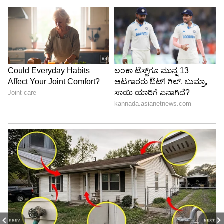
ಇದರ ಜೊತೆಗೆ ಸರ್ಕಾರ ನಾಗರಿಕರ ಅನುಕೂಲಕ್ಕೆ ಯಾವೆಲ್ಲಾ
ಸಹಾಯ ಬೇಕೋ ಅದನ್ನು ಗರಿಷ್ಠ ಮಟ್ಟದಲ್ಲಿ ನೀಡಲು ಕ್ರಮ
ವಹಿಸಿದೆ. ಇದರ ಬಗ್ಗೆ ಸಮಗ್ರ ಮಾಹಿತಿಯ ಜಾಹೀರಾತುಗಳನ್ನು
ಪತ್ರಿಕೆಗಳಲ್ಲಿ ಶೀಘ್ರ ಪ್ರಕಟಿಸಲಾಗುವುದು. ಅಂತಿಮವಾಗಿ ತಮ್ಮ
ಅರ್ಜಿ, ದಾಖಲೆಗಳನ್ನು ಪರಿಶೀಲಿಸಿ ಆಯೋಗವು ಆಗಸ್ಟ್‌ 5
PREV
NEXT