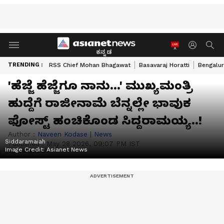
ಕನ್ನಡ
TRENDING :
RSS Chief Mohan Bhagawat
Basavaraj Horatti
Bengalur
'ಹೆಜ್ಜೆ ಹೆಜ್ಜೆಗೂ ನಾನು...' ಮುಖ್ಯಮಂತ್ರಿ
ಹುದ್ದೆಗೆ ರಾಜೀನಾಮೆ ಬೆನ್ನಲ್ಲೇ ಭಾವುಕ
ಫೋಸ್ಟ್‌ ಹಂಚಿಕೊಂಡ ಸಿದ್ದರಾಮಯ್ಯ..!
Author :
Naveen Kodase
|
News
Siddaramaiah
Published :
May 28 2026, 09:07 PM IST
Image Credit:
Asianet News