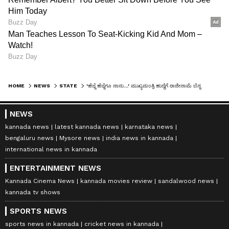
ನಾನು ವಿಶೇಷವಾಗಿ ಕೃತಜ್ಞತೆಗಳನ್ನು ಸಲ್ಲಿಸುತ್ತೇನೆ.
* ರಾಜಕಾರಣಿಗಳಿಗೆ ನಿವೃತ್ತಿ ಇಲ್ಲ, ನಾನು ಚುನಾವಣಾ
ರಾಜಕಾರಣದಿಂದ ದೂರ ಸರಿಯಬಹುದು, ಆದರೆ ರಾಜಕೀಯ
ಕ್ಷೇತ್ರದಲ್ಲಿರುತ್ತೇನೆ. ಮುಂಬರುವ ದಿನಗಳಲ್ಲಿ ರಾಜ್ಯದ ಜನತೆ
ಇಲ್ಲವೆ ಪಕ್ಷ ನೀಡುವ ಕರೆಗೆ ಓಗೊಟ್ಟು ಸಹಕಾರ ನೀಡುತ್ತೇನೆ.
HOME
NEWS
STATE
'ಹೆಜ್ಜೆ ಹೆಜ್ಜೆಗೂ ನಾನು...' ಮುಖ್ಯಮಂತ್ರಿ ಹುದ್ದೆಗೆ ರಾಜೀನಾಮೆ ಬೆನ್ನಲ್ಲೇ ಭಾವುಕ ಫೋಸ್ಟ್‌ ಹಂಚಿಕೊಂಡ ಸಿದ್ದರಾಮಯ್ಯ..!
NEWS
ಮತ್ತೊಮ್ಮೆ ಎಲ್ಲರಿಗೂ ನನ್ನ ಧನ್ಯವಾದಗಳು
kannada news
latest kannada news
karnataka news
bengaluru news
Mysore news
india news in kannada
international news in kannada
ENTERTAINMENT NEWS
Kannada Cinema News
kannada movies review
sandalwood news
kannada tv shows
SPORTS NEWS
sports news in kannada
cricket news in kannada