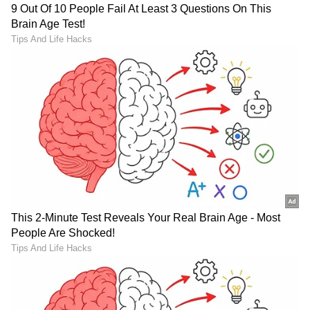
* ನಾನು ದುಡ್ಡು, ಆಸ್ತಿಪಾಸ್ತಿ ಮಾಡಲು ರಾಜಕಾರಣಿ
ಆದವನಲ್ಲ. ಮತದಾರ ದೇವರುಗಳು ಅಧಿಕಾರದ ಮೂಲಕ
ಅವಕಾಶ ನೀಡಿದಾಗೆಲ್ಲ ಅವರ ಕಲ್ಯಾಣಕ್ಕಾಗಿ ಶ್ರಮಿಸಿದ್ದೇನೆ. ಈ
ಸಂದರ್ಭದಲ್ಲಿ ನನ್ನ ಸಾಧನೆಗಳ ದಾಖಲೆಗಳನ್ನು ನಾನು ನಿಮ್ಮ
ಮುಂದೆ ಇಟ್ಟ ನನ್ನನ್ನು ಸಾಬೀತುಪಡಿಸು ವ್ಯರ್ಥಪ್ರಯತ್ನವನನ್ನು
ನಾನು ಮಾಡುವುದಿಲ್ಲ., ಅವೆಲ್ಲವೂ ತೆರೆದ ಪುಸ್ತಕದ ರೀತಿಯಲ್ಲಿ
ರಾಜ್ಯದ ಜನತೆಯ ಕಣ್ಣಮುಂದಿದೆ.
* ಜಾತಿ,ದುಡ್ಡು ಮತ್ತು ತೋಳ್ಭಲಗಳ ನೆರವಿಲ್ಲದೆ ರಾಜಕೀಯ
ಕ್ಷೇತ್ರದಲ್ಲಿ ಹೆಜ್ಜೆ ಇಡಲು ಸಾಧ್ಯವಿಲ್ಲ ಎನ್ನುವ ಅಭಿಪ್ರಾಯ
ಇಂದು ಜನಜನಿತವಾಗಿದೆ. ಇದು ಈ ಕಾಲದ ಸತ್ಯವೂ ಹೌದು.
ಇಂತಹ ಪರಿಸ್ಥಿತಿಯಲ್ಲಿ ಸಾಮಾಜಿಕ ನ್ಯಾಯ, ಜಾತ್ಯತೀತತೆ,
ಭಾತೃತ್ವದಂತಹ ಸಂವಿಧಾನದ ಆಶಯಗಳಿಗೆ ಬದ್ದರಾಗಿ
ರಾಜಕಾರಣ ಮಾಡುವುದು ಎಷ್ಟೊಂದು ಕಷ್ಟದ ಕೆಲಸ ಎನ್ನುವ
ಅನುಭವ ನಾಲ್ಕುವರೆ ದಶಕಗಳ ರಾಜಕೀಯ ಪಯಣದಲ್ಲಿ