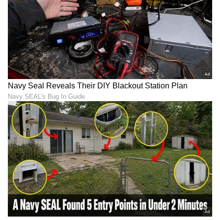
* ಇಂದಿನ ವರ್ತಮಾನ ನನ್ನನ್ನು ಎಷ್ಟು
ಅರ್ಥಮಾಡಿಕೊಂಡಿದೆಯೋ ಗೊತ್ತಿಲ್ಲ, ಸಾಮಾನ್ಯವಾಗಿ
ಸಾಮಾಜಿಕ ಪರಿವರ್ತನೆಯ ಹರಿಕಾರರನ್ನು ವರ್ತಮಾನ
ಕ್ರೂರವಾಗಿ ನಡೆಸಿಕೊಳ್ಳುತ್ತದೆ. ಆದರೆ ಇತಿಹಾಸ ಮಾತ್ರ
ಅವರನ್ನು ನೆನಪಲ್ಲಿಟ್ಟುಕೊಂಡು ಸ್ಮರಿಸುತ್ತದೆ. ಹನ್ನೆರಡನೇ
ಶತಮಾನದ ಬಸವಣ್ಣನವರಿಂದ ಹಿಡಿದು ಬಾಬಾ ಸಾಹೇಬ್
ಅಂಬೇಡ್ಕರ್ ವರೆಗೆ ಎಲ್ಲರ ಪಾಲಿನ ಸತ್ಯ ಇದು. ಈ
ಭರವಸೆಯ ಆಸರೆಯೊಂದಿಗೆ ನನ್ನ ರಾಜಕೀಯ
ಹೋರಾಟವನ್ನು ಮುಂದುವರಿಸಿಕೊಂಡು ಬಂದಿದ್ದೇನೆ, ಅಧಿಕಾರ
ಇರಲಿ, ಇಲ್ಲದೆ ಇರಲಿ ಈ ಹೋರಾಟ ಮುಂದುವರಿಯಲಿದೆ.
* ನಾನು ರಾಜಕಾರಣಕ್ಕೆ ಪ್ರವೇಶ ಮಾಡಿದಾಗ ನುಡಿದಂತೆ
ನಡೆಯಬೇಕು, ಜನತೆ ಇಟ್ಟಿರುವ ವಿಶ್ವಾಸಕ್ಕೆ ಭಂಗ ಉಂಟು
ಮಾಡಬಾರದೆಂಬ ಪ್ರಮಾಣವನ್ನು ಮನಸ್ಸಿನೊಳಗೆ ಮಾಡಿದ್ದೆ.