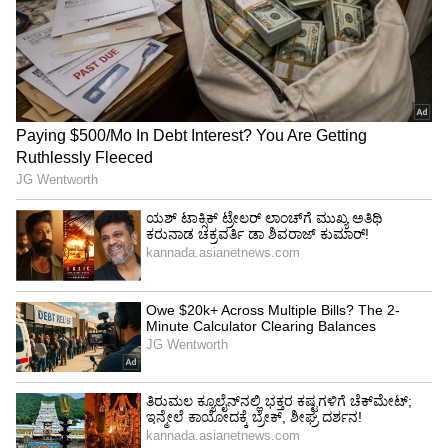
ಮತದಾರ ದೇವರುಗಳಿಗೆ ನಾನು ಆಭಾರಿಯಾಗಿದ್ದೇನೆ.
* ಮೂರನೆಯದಾಗಿ, ನನ್ನ ಸೈದ್ಧಾಂತಿಕ ಬದ್ಧತೆ ಮತ್ತು
ರಾಜಕೀಯ ಹೋರಾಟಕ್ಕೆ ಮನ್ನಣೆ ನೀಡಿದ ಕಾಂಗ್ರೆಸ್‌ ಪಕ್ಷವು
ನನ್ನ ಮೇಲೆ ವಿಶ್ವಾಸ ಇರಿಸಿ ನನ್ನನ್ನು ಬರಮಾಡಿಕೊಂಡು
ರಾಜಕೀಯ ಕ್ಷೇತ್ರದಲ್ಲಿ ಅವಕಾಶನೀಡಿದೆ. ಎರಡು ಬಾರಿ
ಮುಖ್ಯಮಂತ್ರಿ ಮಾಡಿದೆ, ವಿರೋಧಪಕ್ಷದ ನಾಯಕನಾಗಿ ಕೆಲಸ
ಮಾಡಲು ಅವಕಾಶ ನೀಡಿದೆ. ಆ ಮೂಲಕ ಈ ನಾಡಿನ ಜನತೆಗೆ
ನಾನು ನಂಬಿರುವ ತತ್ವಾದರ್ಶಗಳ ಅನುಸಾರ ಸೇವೆ ಸಲ್ಲಿಸಲು
ಅವಕಾಶ ನೀಡಿದೆ. ಈ ಕಾರಣಕ್ಕಾಗಿ ಶ್ರೀಮತಿ
ಸೋನಿಯಾಗಾಂಧಿ ಮತ್ತು ರಾಹುಲ್ ಗಾಂಧಿಯವರಿಗೆ ಸದಾ
ಆಭಾರಿಯಾಗಿರುತ್ತೇನೆ.