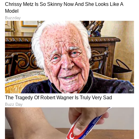
ರಕ್ಷಣೆಗಾಗಿ ಸರ್ಕಾರ ನಡೆಸುತ್ತಿರುವ ಪ್ರಯತ್ನ ಅವರಿಗೆ
ಸಮಾಧಾನ ತಂದಿದೆ. ನೆಲ-ಜಲ-ಭಾಷೆಯ ರಕ್ಷಣೆಯ
ವಿಚಾರದಲ್ಲಿ ರಾಜಿ ಇಲ್ಲದ ನಮ್ಮ ನಿಲುವು ಕನ್ನಡಿಗರ ಮನ
ಗೆದ್ದಿದೆ.
* ನಾಡಿನ ಇತಿಹಾಸದಲ್ಲಿಯೇ ಅತಿಹೆಚ್ಚು ಬಜೆಟ್‌ಗಳನ್ನು
ಮಂಡಿಸುವ ಅವಕಾಶ ಲಭ್ಯವಾಗಿದ್ದರ ಬಗ್ಗೆ ನನಗೆ ತೃಪ್ತಿ ಇದೆ.
ನಾನು ಮಂಡಿಸಿದ ಹದಿನೇಳು ಬಜೆಟ್‌ಗಳಲ್ಲಿಯೂ ಸಾಮಾಜಿಕ
ನ್ಯಾಯ ಹಾಗೂ ಅಭಿವೃದ್ಧಿಪರವಾದ ಯೋಜನೆಗಳಿಗೆ ಸಮಾನ
ಪ್ರಾಶಸ್ತ್ಯವನ್ನು ನೀಡಿದ್ದೇನೆ.
- ನಾಡು ಕಂಡ ಸುದೀರ್ಘ ಅವಧಿಯ ಮುಖ್ಯಮಂತ್ರಿ ಎಂದು
ಇತಿಹಾಸದಲ್ಲಿ ದಾಖಲಾಗುವುದಕ್ಕಿಂತ ಹೆಚ್ಚಾಗಿ ನಾಡಿನ
ಅಭಿವೃದ್ಧಿಗೆ, ನಾಡಿನ ಜನತೆಯ ಏಳಿಗೆಗೆ ಕಾರಣವಾಗುವಂತಹ
ಮಹತ್ವದ ಯೋಜನೆಗಳನ್ನು ನೀಡಿದ ಮುಖ್ಯಮಂತ್ರಿ