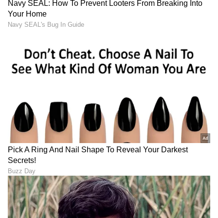
ಜನರಿಗೆ ನೀಡಿದ ವಚನಪಾಲನೆಯೇ ನಿಜವಾದ ರಾಜಧರ್ಮ
ಎಂದು ನಂಬಿದವನು ನಾನು. ಅದನ್ನು ತ್ರಿಕರಣಪೂರ್ವಕವಾಗಿ
ಪಾಲಿಸಿದ್ದೇನೆ ಎಂಬ ವಿಶ್ವಾಸ ನನಗಿದೆ. ನುಡಿದಂತೆಯೇ
ನಡೆದಿರುವುದಕ್ಕೆ ಇತಿಹಾಸ ಸಾಕ್ಷಿಯಾಗಿದೆ.
* ರಾಜ್ಯದ ಕಟ್ಟಕಡೆಯ ಮನುಷ್ಯನಿಗೂ ಬದುಕಿನ ಪ್ರಾಥಮಿಕ
ಅವಶ್ಯಕತೆಗಳಾದ ಅನ್ನ, ಆರೋಗ್ಯ, ಶಿಕ್ಷಣ, ವಸತಿ ಮತ್ತು
ಉದ್ಯೋಗದ ಭಾಗ್ಯ ಲಭಿಸಬೇಕು. ಬಡವ-ಬಲ್ಲಿದನೆಂಬ ಭೇದ
ಇಲ್ಲದೆ ಎಲ್ಲರೂ ನಿರ್ಭಯವಾಗಿ ಘನತೆ ಮತ್ತು ಗೌರವರಿಂದ
ಬದುಕುವ ವಾತಾವರಣವನ್ನು ನಿರ್ಮಾಣ ಮಾಡಬೇಕು. ಕೃಷಿ
ಸಂಪತ್ತು ಬೆಳೆಯಬೇಕು. ಉದ್ಯಮ ಕ್ಷೇತ್ರದಲ್ಲಿ
ಪ್ರಗತಿಯಾಗಬೇಕು. ದುಡಿಯುವ ಕೈಗಳಿಗೆ ಉದ್ಯೋಗ
ಸಿಗಬೇಕು. ಮೂಲಸೌಲಭ್ಯಗಳು ವೃದ್ಧಿಯಾಗಬೇಕು.
ನೆಮ್ಮದಿಯಿಂದ ಬದುಕುವಷ್ಟು ಆದಾಯ ಪ್ರತಿ ಕುಟುಂಬದ
ಪಾಲಿಗಿರಬೇಕು. ಸಂಪತ್ತು, ಅಧಿಕಾರ ಮತ್ತು ಅವಕಾಶ
ಸಮಾನವಾಗಿ ಎಲ್ಲರಿಗೂ ಹಂಚಿಕೆಯಾಗಬೇಕು- ಇದು