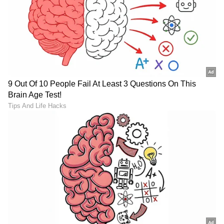
ನನಗಾಗಿದೆ.
* ರಾಜಕೀಯ ಪಯಣದ ನನ್ನಹಾದಿಯಲ್ಲಿ ಹೆಜ್ಜೆಹೆಜ್ಜೆಗೂ
ನಾನು ಪಟ್ಟಭದ್ರರ ದ್ವೇಷ ಅಸೂಯೆಗೆ ಈಡಾಗಿ‍ದ್ದೇನೆ.
ಹೊರಗಿನವರ ಮತ್ತು ಒಳಗಿನವರ ಮೋಸ-ವಂಚನೆ-ಪಿತೂರಿಗೆ
ಒಳಗಾಗಿದ್ದೇನೆ. ಇದರಿಂದಾಗಿ ಹಲವಾರು ಬಾರಿ ಬಿದ್ದಿದ್ದೇನೆ,
ಬಿದ್ದಲ್ಲಿಂದಲೇ ಎದ್ದಿದ್ದೇನೆ.
* ನಾನು ಮಾತ್ರವಲ್ಲ ನನ್ನ ಕುಟುಂಬ ಕೂಡಾ ರಾಜಕೀಯ
ದ್ವೇಷಕ್ಕೆ ಬಲಿಯಾಗಿದೆ, ನನ್ನ ರಾಜಕೀಯ ವಿರೋಧಿಗಳು
ರಾಜಕಾರಣಕ್ಕಿಂತ ಬಹುದೂರ ಇದ್ದುಕೊಂಡು ಕುಟುಂಬದ
ಪಾಲನೆ-ಪೋಷಣೆಗಷ್ಟೇ ತನ್ನನ್ನು ಸೀಮಿತಗೊಳಿಸಿಕೊಂಡ ನನ್ನ
ಪತ್ನಿಯ ವಿರುದ್ದವೂ ಸುಳ್ಳು ಆರೋಪಗಳನ್ನು ಮಾಡಿ ಮಾನಸಿಕ
ಹಿಂಸೆ ನೀಡಿದ್ದರು. ಇವೆಲ್ಲವನ್ನೂ ಅನುಭವಿಸಿದಾಗ ರಾಜಕೀಯ
ಸನ್ಯಾಸ ತೆಗೆದುಕೊಂಡು ಬಿಡುವ ಎನ್ನುವಷ್ಟು ಮನಸ್ಸು