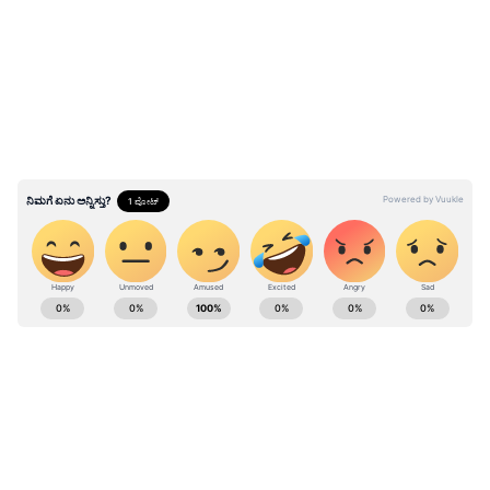
LATEST VIDEOS
ಸಿದ್ದರಾಮಯ್ಯ ಭಾವನಾತ್ಮಕ ಪೋಸ್ಟ್
ಮುಖ್ಯಮಂತ್ರಿ ಸ್ಥಾನಕ್ಕೆ ರಾಜೀನಾಮೆ ನೀಡಿದ ಬಳಿಕ, ಇಂದಿನ
ವರೆಗೂ ನನಗೆ ನಿರೀಕ್ಷೆಗೂ ಮೀರಿ ಪ್ರೀತಿ ನೀಡಿದ,
ಅಭಿಮಾನಿಸಿದ, ಕೈಹಿಡಿದು ನಡೆಸಿದ ರಾಜ್ಯದ ಜನತೆಯನ್ನು
ಉದ್ದೇಶಿಸಿ ಪತ್ರಿಕಾಗೋಷ್ಠಿಯಲ್ಲಿ ಮಾತನಾಡಿದೆ.
ಕರ್ನಾಟಕ, ಭಾರತ (
India News
) ಮತ್ತು ಜಗತ್ತಿನ
ಕ್ಷಣಕ್ಷಣದ ಕನ್ನಡ ಸುದ್ದಿ (
Kannada News
)
ಅಪ್ಡೇಟ್‌ಗಳಿಗಾಗಿ ಏಷ್ಯಾನೆಟ್ ಸುವರ್ಣ ನ್ಯೂಸ್‌ ಫಾಲೋ
ಮಾಡಿ. ಬ್ರೇಕಿಂಗ್ ಸುದ್ದಿ (
Latest Kannada News
),
ವಿಶೇಷ ವರದಿಗಳು ಮತ್ತು ನೇರ ಪ್ರಸಾರಗಳೊಂದಿಗೆ
(
kannada news live
) ಸಂಪೂರ್ಣ ಮಾಹಿತಿ ಒಂದೇ
ಕ್ಲಿಕ್‌ನಲ್ಲಿ ಲಭ್ಯ. ಏಷ್ಯಾನೆಟ್ ಸುವರ್ಣ ನ್ಯೂಸ್ ಅಧಿಕೃತ