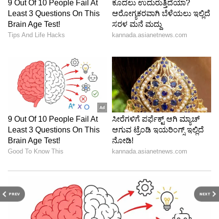
ರಾಜಕಾರಣವನ್ನು ಪ್ರವೇಶ ಮಾಡಿದವನು.
* ನನ್ನ 77 ವರ್ಷಗಳ ಜೀವನ ಪಯಣದಲ್ಲಿ ಹಲವಾರು
ವ್ಯಕ್ತಿಗಳು ಪ್ರೀತಿ-ವಿಶ್ವಾಸದಿಂದ ಕೈಹಿಡಿದು ಮುನ್ನಡೆಸಿದ್ದಾರೆ.
ನನ್ನ ಬದುಕು ಒಂದು ತೆರೆದ ಪುಸ್ತಕ. ಈ ಪುಸ್ತಕದಲ್ಲಿ ಮೊದಲ
ಬರವಣಿಗೆ ಮಾಡಿದ್ದು ಮರಳಿನ ಮೇಲಿನ ಅಕ್ಷರಾಭ್ಯಾಸದ
ಮೂಲಕ ವೀರ ಕುಣಿತವನ್ನು ಕಲಿಯುತ್ತಾ ಸಮಯ ಸಿಕ್ಕಾಗ
ಮರಳಿನ ಮೇಲೆ ಅಕ್ಷರಾಭ್ಯಾಸ ಮಾಡುತ್ತಿದ್ದ ನನ್ನನ್ನು ಶಾಲೆಗೆ
ಕರೆದೊಯ್ದು ವಿದ್ಯೆ ಕಲಿಯುವ ಅವಕಾಶ ನೀಡಿದವರು ರಾಜಪ್ಪ
ಮಾಸ್ತರ್…
* ವಕೀಲನಾಗಿದ್ದ ನನ್ನಲ್ಲಿನ ಸೇವಾಕಾಂಕ್ಷೆಯನ್ನು ಗುರುತಿಸಿಸಿ
ಸಮಾಜವಾದದ ಪಾಠ ಮಾಡಿ, ರಾಜಕಾರಣಿಗಳಿಗೆ ಇರಬೇಕಾದ
PREV
NEXT
ಸೈದ್ಧಾಂತಿಕ ಬದ್ಧತೆ, ಜನಪರ ಕಾಳಜಿ ಮತ್ತು ಹೋರಾಟದ
ಗುಣವನ್ನು ಕಲಿಸಿದವರು ರೈತನಾಯಕ ಎಂ.ಡಿ.ನಂಜುಂಡಸ್ವಾಮಿ