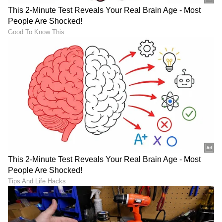
ನೊಂದಿತ್ತು. ಆದರೆ ಶತ್ರುಗಳ ದಾಳಿಗೆ ಹೆದರಿ
ಪಲಾಯನವಾದಿಯಾಗ ಬೇಡ, ಜನಸೇವೆಯ ಪಥದಿಂದ
ಹಿಂದಡಿ ಇಡಬೇಡ, ಎಂದು ನನ್ನ ಅಂತಾರಾತ್ಮ ಎಚ್ಚರಿಸಿತು.
ಅನ್ಯಾಯದ ವಿರುದ್ದ ನ್ಯಾಯದ ಹೋರಾಟವನ್ನು
ಮುಂದುವರಿಸಿ ಆರೋಪಿತ ಕಳಂಕವನ್ನು ನಿವಾರಿಸಿಕೊಂಡು
ನಿರಾಳನಾದೆ.
* ನನ್ನ ನೋವು, ದು:ಖ-ದುಮ್ಮಾನಗಳನ್ನು ಈ ಸಂದರ್ಭದಲ್ಲಿ
ಪಟ್ಟಿಮಾಡಿ ನನ್ನ ಮನಸ್ಸನ್ನು ಕಹಿಮಾಡಿಕೊಳ್ಳುವುದಿಲ್ಲ.ಆದರೆ
ಈ ಸಂಘರ್ಷದ ಹಾದಿಯಲ್ಲಿ ನಾನೆಂದೂ ನಂಬಿದ ಮೌಲ್ಯಗಳ
ಜೊತೆ ರಾಜಿಮಾಡಿಕೊಂಡಿಲ್ಲ. ನಂಬಿದ ಜನತೆಗೆ ದ್ರೋಹ
ಬಗೆದಿಲ್ಲ, ನನ್ನ ಆತ್ಮಸಾಕ್ಷಿಗೆ ವಂಚನೆ ಮಾಡಿಕೊಂಡಿಲ್ಲ.
ಹೋರಾಟವನ್ನೇ ಬದುಕಾಗಿಸಿ ಸ್ವೀಕರಿಸಿ ಇಷ್ಟು ದೂರ
ಬಂದಿದ್ದೇನೆ.