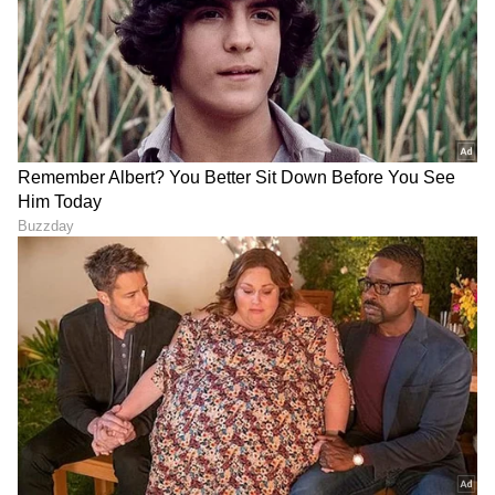
ರಾಜಕೀಯ ಕ್ಷೇತ್ರಕ್ಕೆ ಕಾಲಿಡುವಾಗ ನಾನು ಕಂಡ ಕನಸು.
* ಆ ಕನಸು ನನಸಾಗುವ ದಾರಿಯಲ್ಲಿ ಕರ್ನಾಟಕ ಭರದಿಂದ
ಮುನ್ನಡೆದಿದೆ. ಇಂದು ಕರ್ನಾಟಕವು ದೇಶದಲ್ಲಿಯೇ
ತಲಾದಾಯದಲ್ಲಿ ಮೊದಲನೆಯ ಸ್ಥಾನದಲ್ಲಿದೆ. ಮಾನವ
ಅಭಿವೃದ್ಧಿ ಸೂಚ್ಯಂಕದಲ್ಲಿ ನಾವು ಮೇಲಕ್ಕೇರುತ್ತಿದ್ದೇವೆ,
ಗ್ಯಾರಂಟಿ ಯೋಜನೆಗಳ ಅನುಷ್ಠಾನದ ಮೂಲಕ ಜನತೆಗೆ
ಸಾಮಾಜಿಕ ಭದ್ರತೆಯನ್ನು ಒದಗಿಸಿದ್ದೇವೆ. ಹಸಿವುಮುಕ್ತ
ಕರ್ನಾಟಕ ನಿರ್ಮಾಣಗೊಳ್ಳುತ್ತಿದೆ, ಅಪೌಷ್ಠಿಕತೆಯಿಂದ
ನರಳುತ್ತಿರುವ ಮಕ್ಕಳ ಸಂಖ್ಯೆ ಗಣನೀಯವಾಗಿ ಇಳಿದಿದೆ,
ಆರೋಗ್ಯ ಸೇವೆ ಪರಿಣಾಮಕಾರಿಯಾಗಿ ಅನುಷ್ಠಾನಗೊಳ್ಳುತ್ತಿದೆ.
ಅತಿವೃಷ್ಟಿ-ಅನಾವೃಷ್ಟಿಗಳು ಎದುರಾದರೂ ಸಮರ್ಥವಾಗಿ
ಎದುರಿಸಿದ್ದೇವೆ, ನೀರಾವರಿ ಯೋಜನೆಗಳ ತ್ವರಿತ ಅನುಷ್ಠಾನ
ಮತ್ತು ಬೆಳೆದ ಬೆಳೆಗೆ ವೈಜ್ಞಾನಿಕವಾದ ಬೆಲೆ ನಿಗದಿಯಿಂದಾಗಿ
ಸರ್ಕಾರದ ಬಗ್ಗೆ ರೈತರಲ್ಲಿ ಭರವಸೆ ಮೂಡಿದೆ. ನೀರಿನ ಹಕ್ಕಿನ