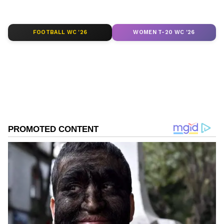
ಆ್ಯಪ್ ಡೌನ್‌ಲೋಡ್ ಮಾಡಿ ಹಾಗು ಎಲ್ಲಾ ಅಪ್‌ಡೇಟ್
ಗಳನ್ನು ಪಡೆಯಿರಿ
FOOTBALL WC '26
WOMEN T-20 WC '26
ABOUT THE AUTHOR
Naveen Kodase
NK
ನವೀನ್ ಕೊಡಸೆ ಏಷ್ಯಾನೆಟ್ ಕನ್ನಡದಲ್ಲಿ ಮುಖ್ಯ ಉಪಸಂಪಾದಕ.
ಕಳೆದ 9 ವರ್ಷಗಳಿಂದಲೂ ಮಾಧ್ಯಮ ಜಗತ್ತಿನಲ್ಲಿದ್ದೇನೆ. ಅಪ್ಪಟ
ಮಲೆನಾಡಿನ ಹುಡುಗ. ಕುವೆಂಪು ವಿವಿಯ ಪತ್ರಿಕೋದ್ಯಮ ಪದವಿ ಇದೆ.
ರಾಜ್‌ ನ್ಯೂಸ್‌ ಮೂಲಕ ಮಾಧ್ಯಮ ಲೋಕಕ್ಕೆ ಕಾಲಿಟ್ಟವನು.
ಸಿದ್ದರಾಮಯ್ಯ
ಡಿಜಿಟಲ್‌ ಮಾಧ್ಯಮ ಲೋಕದಲ್ಲಿ ಪಳಗಿದರೂ, ಕಲಿಯೋದಿದೆ ಅಪಾರ.
ಕರ್ನಾಟಕ ರಾಜಕೀಯ
ಡಿ.ಕೆ. ಶಿವಕುಮಾರ್
ಕಾಂಗ್ರೆಸ್
ಕ್ರೀಡೆ, ರಾಜಕೀಯ, ಸಾಹಿತ್ಯದಲ್ಲಿದೆ ಆಸಕ್ತಿ. ಕ್ರೀಡಾ ಸುದ್ದಿಯೇ ನನ್ನ
Related Articles
ಜೀವಾಳ.
ಸಿದ್ದರಾಮಯ್ಯ ರಾಜೀನಾಮೆಯಿಂದ ಕಾಂಗ್ರೆಸ್ ಪತನ:
ಲಖನ್ ಜಾರಕಿಹೊಳಿ ಭವಿಷ್ಯ
ರಾಜಕೀಯದ ಪುಣ್ಯಕೋಟಿ ಸಿದ್ದರಾಮಯ್ಯ:
ಹೈಕಮಾಂಡ್‌ಗೆ ಕೊಟ್ಟ ಮಾತು ಉಳಿಸಿಕೊಂಡು ಸಿಎಂ
ಗದ್ದುಗೆ ತ್ಯಜಿಸಿದ ಸಿದ್ದು