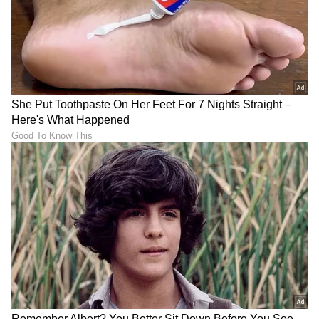
ನಾನಾಗಬೇಕು ಎನ್ನುವ ಹಂಬಲದಿಂದ ಇಲ್ಲಿಯವರೆಗೆ
ಶ್ರದ್ಧೆಯಿಂದ ಕೆಲಸ ಮಾಡಿದ್ದೇನೆ.
* ಕರ್ನಾಟಕದ ಜನತೆ, ವಿಶೇಷವಾಗಿ ನಾಡಿನ
ಮೂಲೆಮೂಲೆಗಳಲ್ಲಿರುವ ದೀನದಲಿತರು, ದಮನಿತರು,
ದನಿಯಿಲ್ಲದವರು, ಅಶಕ್ತರು, ಸಾಮಾಜಿಕವಾಗಿ, ಆರ್ಥಿಕವಾಗಿ
ಹಿಂದುಳಿದವರು ನನ್ನನ್ನು ತಮ್ಮ ದನಿಯಾಗಿಸಿಕೊಂಡಿದ್ದಕ್ಕೆ
ನಾನು ಚಿರಋಣಿಯಾಗಿರುತ್ತೇನೆ. ಅವರು ನನ್ನಲ್ಲಿ ತುಂಬಿದ
ಶಕ್ತಿಯಿಂದಾಗಿಯೇ ನಾನು ನಾಡಿನ ಜನತೆಯ ಸೇವೆಯನ್ನು
ಇಷ್ಟು ದೀರ್ಘಕಾಲ ಮಾಡಲು ಸಾಧ್ಯವಾಗಿದೆ.
* ನನ್ನನ್ನು ನಾಯಕನನ್ನಾಗಿ ಸ್ವೀಕರಿಸಿ ಬೆಂಬಲ ನೀಡಿದ ನನ್ನ
ಎಲ್ಲ ಶಾಸಕ ಮಿತ್ರರಿಗೆ, ಸರ್ಕಾರದ ಯಂತ್ರವನ್ನು ಸುಗಮವಾಗಿ
ನಡೆಸಿಕೊಂಡು ಹೋಗಲು ಸಹಕಾರ ನೀಡಿದ ಅಧಿಕಾರಿವರ್ಗಕ್ಕೆ