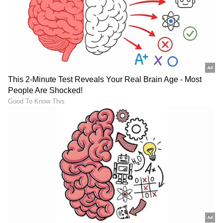
ಅವರು.
* ಮೊದಲ ಬಾರಿ 1983ರಲ್ಲಿ ಪಕ್ಷೇತರ ಅಭ್ಯರ್ಥಿಯಾಗಿ
ವಿಧಾನಸಭಾ ಚುನಾವಣೆಯಲ್ಲಿ ಸ್ಪರ್ಧಿಸಿ ಗೆದ್ದ ನನ್ನನ್ನು
ಗುರುತಿಸಿ ಕನ್ನಡ ಕಾವಲು ಸಮಿತಿ ಅಧ್ಯಕ್ಷನನ್ನಾಗಿ ಮಾಡಿದ್ದಲ್ಲದೆ
ಎರಡನೇ ಬಾರಿ ಶಾಸಕನಾದ ನನ್ನನ್ನು ಸಚಿವನನ್ನಾಗಿ
ಮಾಡಿದವರು ದಿವಂಗತ ಮುಖ್ಯಮಂತ್ರಿ ರಾಮಕೃಷ್ಣ
ಹೆಗಡೆಯವರು.
* ಇವರೆಲ್ಲರ ನೆರವು, ಕಾಳಜಿ ಮತ್ತು ಮಾರ್ಗದರ್ಶನಗಳು
ಇಲ್ಲದೆ ಹೋಗಿದ್ದರೆ ನಾನು ಇಷ್ಟು ದೂರ ಸಾಗಿ ಬರುತ್ತಿರಲಿಲ್ಲ
ಮತ್ತು ಇಷ್ಟು ಎತ್ತರಕ್ಕೆ ಏರಲು ಕೂಡಾ ಆಗುತ್ತಿರಲಿಲ್ಲ
ಎನ್ನುವುದನ್ನು ವಿನಮ್ರವಾಗಿ ನಿವೇದಿಸಬಯಸುತ್ತೇನೆ.