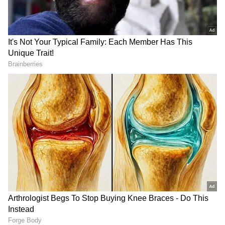
DOWNLOAD APP
RECOMMENDED STORIES
* ರಾಜ್ಯದ ಮುಖ್ಯಮಂತ್ರಿ ಸ್ಥಾನಕ್ಕೆ ನಾನು ಸಲ್ಲಿಸಿರುವ
ರಾಜೀನಾಮೆ ಪತ್ರವನ್ನು ಘನತೆವೆತ್ತ ರಾಜ್ಯಪಾಲರಿಗೆ ನೀಡಿ
ಬಂದಿದ್ದೇನೆ. ಸಾಂವಿಧಾನಿಕ ವಿಧಿ-ವಿಧಾನಗಳ ಮೂಲಕ
ರಾಜ್ಯಪಾಲರು ಕ್ರಮಕೈಗೊಳ್ಳುತ್ತಾರೆ. ಶೀಘ್ರದಲ್ಲಿಯೇ ನೂತನ