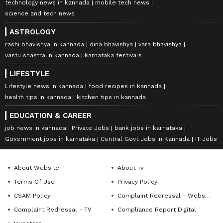
technology news in kannada
mobile tech news
science and tech news
ASTROLOGY
rashi bhavishya in kannada
dina bhavishya
vara bhavishya
vastu shastra in kannada
karnataka festivals
LIFESTYLE
Lifestyle news in kannada
food recipes in kannada
health tips in kannada
kitchen tips in kannada
EDUCATION & CAREER
job news in kannada
Private Jobs
bank jobs in karnataka
Government jobs in karnataka
Central Govt Jobs in Kannada
IT Jobs
About Website
About Tv
Terms Of Use
Privacy Policy
CSAM Policy
Complaint Redressal - Website
Complaint Redressal - TV
Compliance Report Digital