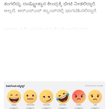
ತಂಗಲಿದ್ದು, ರಾಷ್ಟ್ರೋತ್ಥಾನ ಕೇಂದ್ರಕ್ಕೆ ಭೇಟಿ ನೀಡಲಿದ್ದಾರೆ.
ಅಲ್ಲದೆ, ಆರ್‌ಎಸ್‌ಎಸ್ ಕ್ಯಾಂಪ್‌ನಲ್ಲಿ ಭಾಗವಹಿಸಲಿದ್ದಾರೆ.
ಇದನ್ನೂ ಓದಿ:
ಪಾಕಿಸ್ತಾನದ ಮೇಲೆ ಆಪರೇಷನ್‌
ಸಿಂದೂರ, ಆರೆಸ್ಸೆಸ್‌ ಮುಖ್ಯಸ್ಥ ಮೋಹನ್‌ ಭಾಗವತ್‌
ಹೇಳಿದ್ದೇನು?
LATEST VIDEOS
ABOUT THE AUTHOR