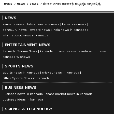
HOME
NEWS
STATE
ಮೋಹನ್ ಭಾಗವತ್ ಧಾರವಾಡಕ್ಕೆ; ಹುಬ್ಬಳ್ಳಿ ರೈಲು ನಿಲ್ದಾಣದಲ್ಲಿ ಹೈ ಅಲರ್ಟ್!
NEWS
kannada news
latest kannada news
karnataka news
bengaluru news
Mysore news
india news in kannada
international news in kannada
ENTERTAINMENT NEWS
Kannada Cinema News
kannada movies review
sandalwood news
kannada tv shows
SPORTS NEWS
sports news in kannada
cricket news in kannada
Other Sports News in Kannada
BUSINESS NEWS
Business news in kannada
share market news in kannada
business ideas in kannada
SCIENCE & TECHNOLOGY