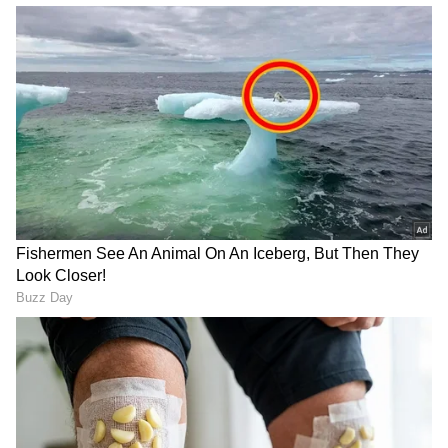
ಹ್ಯಾಂಡ್ ಹೆಲ್ಡ್ ಮೆಟಲ್ ಡಿಟೆಕ್ಟರ್, ಡೋರ್ ಫ್ರೇಮ್ ಮೆಟಲ್
ಡಿಟೆಕ್ಟರ್, ಮತ್ತು ಸ್ಕ್ಯಾನರ್‌ಗಳ ಮೂಲಕ
ಪರಿಶೀಲಿಸಲಾಗುತ್ತಿದೆ.
ಇದನ್ನೂ ಓದಿ:
ಅಂಬೇಡ್ಕರ್ ಸೋಲಿಸಿದ್ದು ವೀರ್
ಸಾವರ್ಕರ್; ಬಾಬಾ ಸಾಹೇಬರ ಪತ್ರ ತೋರಿಸಿದ ಖರ್ಗೆ!
RECOMMENDED STORIES