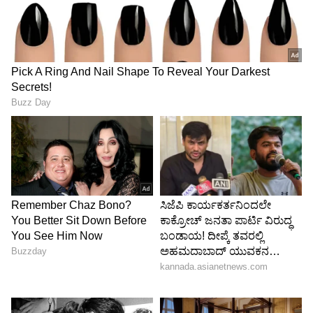
--
--
ದುರದೃಷ್ಟಕರ, ಖಂಡನೀಯ
ನೀಟ್‌ ಪ್ರಶ್ನೆ ಪತ್ರಿಕೆ ಕೋರಿಕೆ ಅತ್ಯಂತ ದುರದೃಷ್ಟಕರ ಮತ್ತು
ಖಂಡನೀಯ. ದೇಶದ ಒಂದು ದೊಡ್ಡ ಪ್ರವೇಶ ಪರೀಕ್ಷೆಯನ್ನೂ
ಪಾರದರ್ಶಕವಾಗಿ ನಾಡೆಸಲಾಗದ ಕೇಂದ್ರ ಸರ್ಕಾರದ ಆಡಳಿತ
ವೈಫಲ್ಯಕ್ಕೆ ಇದಕ್ಕಿಂತ ದೊಡ್ಡ ಸಾಕ್ಷಿ ಬೇಕಿಲ್ಲ. ಪರೀಕ್ಷಾ ಅಕ್ರಮ