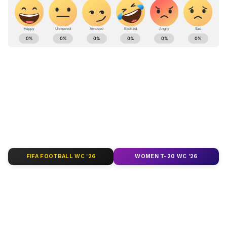
ಕರ್ನಾಟಕ, ಭಾರತ (
India News
) ಮತ್ತು ಜಗತ್ತಿನ
ಕ್ಷಣಕ್ಷಣದ ಕನ್ನಡ ಸುದ್ದಿ (
Kannada News
)
ಅಪ್ಡೇಟ್‌ಗಳಿಗಾಗಿ ಏಷ್ಯಾನೆಟ್ ಸುವರ್ಣ ನ್ಯೂಸ್‌ ಫಾಲೋ
ಮಾಡಿ. ಬ್ರೇಕಿಂಗ್ ಸುದ್ದಿ (
Latest Kannada News
),
ವಿಶೇಷ ವರದಿಗಳು ಮತ್ತು ನೇರ ಪ್ರಸಾರಗಳೊಂದಿಗೆ
(
kannada news live
) ಸಂಪೂರ್ಣ ಮಾಹಿತಿ ಒಂದೇ
ಕ್ಲಿಕ್‌ನಲ್ಲಿ ಲಭ್ಯ. ಏಷ್ಯಾನೆಟ್ ಸುವರ್ಣ ನ್ಯೂಸ್ ಅಧಿಕೃತ
ಆ್ಯಪ್ ಡೌನ್‌ಲೋಡ್ ಮಾಡಿ ಹಾಗು ಎಲ್ಲಾ ಅಪ್‌ಡೇಟ್
ಗಳನ್ನು ಪಡೆಯಿರಿ
FIFA FOOTBALL WC '26
WOMEN T-20 WC '26
ABOUT THE AUTHOR
Kannadaprabha News
KN
1967ರ ನವೆಂಬರ್ 4ರಂದು ಆರಂಭವಾದ ಕನ್ನಡಪ್ರಭ ಕನ್ನಡ
ಪತ್ರಿಕೋದ್ಯಮದಲ್ಲಿಯೇ ವಿಶೇಷ ಛಾಪು ಮೂಡಿಸಿದ ಕನ್ನಡ ದಿನ
ಪತ್ರಿಕೆ. ದೇಶ, ವಿದೇಶ, ವಾಣಿಜ್ಯ, ಕ್ರೀಡೆ, ಮನೋರಂಜನೆ ಸೇರಿ
ವೈವಿಧ್ಯಮಯ ಸುದ್ದಿಗಳ ಹೂರಣ ಹೊತ್ತು ತರುವ ಕನ್ನಡಪ್ರಭ,