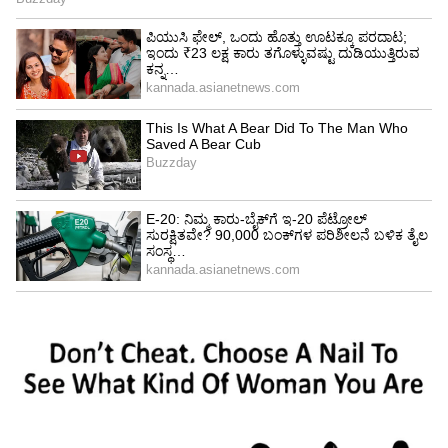
ಹಿತಾಸಕ್ತಿ ಬಗ್ಗೆ ಭಾಷಣ ಮಾಡುವ ಸ್ಥಳೀಯ ಬಿಜೆಪಿ
ನಾಯಕರು, ಕೇಂದ್ರದ ಈ ಬೃಹತ್ ವೈಫಲ್ಯದ ಬಗ್ಗೆ ಈಗೇಕೆ
ದನಿ ಎತ್ತುತ್ತಿಲ್ಲ? ಪ್ರಶ್ನೆಪತ್ರಿಕೆ ಸೋರಿಕೆಯಂಥ ಹಗರಣಗಳು
ಪದೇ ಪದೆ ಸರಣಿಯಂತೆ ನಡೆಯುತ್ತಿದ್ದರೂ, ಕೇಂದ್ರದ ಮೇಲೆ
ಒತ್ತಡ ತರುವಲ್ಲಿ ಸ್ಥಳೀಯ ಬಿಜೆಪಿ ನಾಯಕರು
ಸಂಪೂರ್ಣವಾಗಿ ವಿಫಲರಾಗಿದ್ದಾರೆ.
- ಮಧು ಬಂಗಾರಪ್ಪ, ಶಾಲಾ ಶಿಕ್ಷಣ ಸಚಿವ