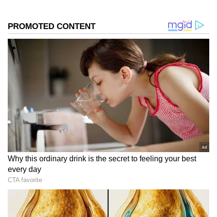
ನೀಟ್
ಕನ್ನಡಿಗರ ಅಸ್ಮಿತೆಯ ಸಂಕೇತ. ಸದಾ ಕರುನಾಡು, ನುಡಿ, ಸಂಸ್ಕೃತಿ
ಕರ್ನಾಟಕ ಸರ್ಕಾರ
ಕೇಂದ್ರ ಸರ್ಕಾರ
ರಾಜಕೀಯ ಸುದ್ದಿ
ಪರ ಧ್ವನಿ ಎತ್ತುವ ಕನ್ನಡಪ್ರಭ ದಿನ ಪತ್ರಿಕೆಯಲ್ಲಿ ಪ್ರಕಟಗೊಳ್ಳುವ
ಸುದ್ದಿಗಳು ಸುವರ್ಣ ನ್ಯೂಸ್ ವೆಬ್‌ಸೈಟಲ್ಲೂ ಲಭ್ಯ.
Related Articles
HD Kumaraswamy: ಇಂಧನ ಮಿತಬಳಕೆ ಕುರಿತು
ಮೋದಿ ಹೇಳಿಕೆ ಟೀಕಿಸಿದ ಕಾಂಗ್ರೆಸ್‌ಗೆ ಹೆಚ್‌ಡಿಕೆ
ತಿರುಗೇಟು
'ಅಪ್ಪಾ ಇದೇ ಪ್ರಶ್ನೆ ಬರುತ್ತೆ..'! NEET ಹಗರಣದಲ್ಲಿ
ಬೆಚ್ಚಿಬೀಳಿಸೋ ಟ್ವಿಸ್ಟ್; ಹಗರಣ ಬಯಲಾಗಿದ್ದು ಹೇಗೆ?