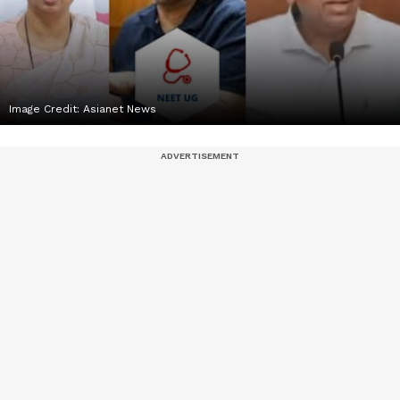
Image Credit:
Asianet News