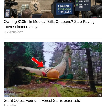
--
ರಾಜ್ಯ ಬಿಜೆಪಿ ನಾಯಕರ ಮೌನವೇಕೆ?
ಕೇಂದ್ರ ಸರ್ಕಾರದ ಬೇಜವಾಬ್ದಾರಿಯುತ ನಿರ್ಧಾರಗಳು
ಮಕ್ಕಳನ್ನು ಮತ್ತು ಪೋಷಕರನ್ನು ಹತಾಶೆಯ ಕೂಪಕ್ಕೆ
ತಳ್ಳುತ್ತಿವೆ. ರಾಜ್ಯದಲ್ಲಿ ಸಣ್ಣಪುಟ್ಟ ವಿಚಾರಗಳಿಗೂ ರಾಷ್ಟ್ರೀಯ