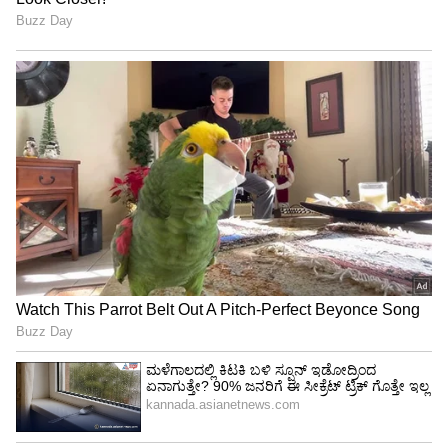
ಗೊಂದಲದ ಹೇಳಿಕೆಗಳನ್ನು ಕೊಟ್ಟ ಕೆಲವರಿಗೆ ನೋಟಿಸ್
ಕೊಡಲು ಚಿಂತನೆ ನಡೆಸಲಾಗಿದೆ ಎಂದು ಬಿಜೆಪಿ ರಾಜ್ಯಾಧ್ಯಕ್ಷ
ನಳಿನ್ ಕುಮಾರ್ ಕಟೀಲ್ ತಿಳಿಸಿದ್ದಾರೆ. ಈ ಮೂಲಕ
ಶಾಸಕರಿಗೆ ಪರೋಕ್ಷ ಎಚ್ಚರಿಕೆ ನೀಡಿದ್ದಾರೆ. ಪಕ್ಷದಲ್ಲಿ ಶಿಸ್ತು
ಕಾಯ್ದುಕೊಳ್ಳುವುದು ಅಗತ್ಯ. ಯಾರೇ ಆಗಲಿ ಬಹಿರಂಗವಾಗಿ
ಪಕ್ಷದ ವಿಚಾರಗಳನ್ನು ಚರ್ಚೆ ಮಾಡುವಂತಿಲ್ಲ. ಯಾರು
ಮಾಧ್ಯಮದಲ್ಲಿ ಮಾತಾಡುತ್ತಿದ್ದಾರೋ ಅವರನ್ನು ಕರೆದು
ಮಾತಾಡುತ್ತೇನೆ. ಈಗಾಗಲೇ ಪದೇ ಪದೇ ಶಿಸ್ತು
ಉಲ್ಲಂಘಿಸಿದ್ದಕ್ಕಾಗಿ ರಾಜ್ಯದ ಶಿಸ್ತು ಸಮಿತಿ ಮೂಲಕ‌
ಸ್ಪಷ್ಟೀಕರಣ ಪಡೆದು ಕೇಂದ್ರಕ್ಕೆ ವರದಿ ನೀಡಲಾಗಿದೆ, ಅಲ್ಲಿ
ಪರಿಶೀಲಿಸಿ ಕ್ರಮ ಕೈಗೊಳ್ಳಲಾಗುತ್ತದೆ ಎಂದರು.