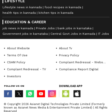
LIFESTYLE
Lifestyle news in kannada
food recipes in kannada
health tips in kannada
kitchen tips in kannada
EDUCATION & CAREER
job news in kannada
Private Jobs
bank jobs in karnataka
Government jobs in karnataka
Central Govt Jobs in Kannada
IT Jobs
About Website
About Tv
Terms Of Use
Privacy Policy
CSAM Policy
Complaint Redressal - Website
Complaint Redressal - TV
Compliance Report Digital
Investors
FOLLOW US ON
DOWNLOAD APP
© Copyright 2026 Asianxt Digital Technologies Private Limited (Formerly
known as Asianet News Media & Entertainment Private Limited) | All Rights
Reserved