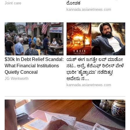
ವರ್ಷವೂ ಪೂರ್ಣ ಮಾಡ್ತಾರೆ. ನಮ್ಮ ಟಾರ್ಗೆಟ್ ಇರೋದು
ಬಿಬಿಎಂಪಿ ಎಲೆಕ್ಷನ್ . ಪಾರ್ಟಿ ಹಾಗೂ ನಾಯಕತ್ವದಲ್ಲಿ
ಯಾವುದೇ ಬದಲಾವಣೆ ಇಲ್ಲ ಎಂದು ಕಟೀಲ್
ಸ್ಪಷ್ಟಪಡಿಸಿದರು.