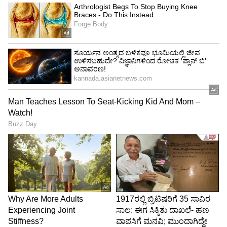
Karnataka BJP ದಿಢೀರ್ ರಾಜ್ಯಪಾರನ್ನ ಭೇಟಿಯಾದ
ಕಟೀಲ್ ನೇತೃತ್ವದ ಬಿಜೆಪಿ ನಿಯೋಗ
ಯಾವುದೇ ಶಾಸಕರು ಸಂಪುಟ ವಿಸ್ತರಣೆ ಬಗ್ಗೆ ಮಾತನಾಡುವ
ಅವಶ್ಯಕತೆ ಇಲ್ಲ. ರಾಷ್ಟ್ರೀಯ ನಾಯಕರು ಯೋಚನೆ ಮಾಡ್ತಾರೆ.
ಈಗಾಗಲೇ ಸಿಎಂ ಕೂಡ ಅದನ್ನ ಸ್ಪಷ್ಟಪಡಿಸಿದ್ದಾರೆ. ಸಿಎಂ
ಹಾಗೂ ಹೈಕಮಾಂಡ್ ನಾಯಕರು ತೀರ್ಮಾನ ಮಾಡ್ತಾರೆ.
ಯಾವುದೇ ನಾಯಕತ್ವ ಬದಲಾವಣೆ ಇಲ್ಲ, ಸಿಎಂ ಮುಂದಿನ