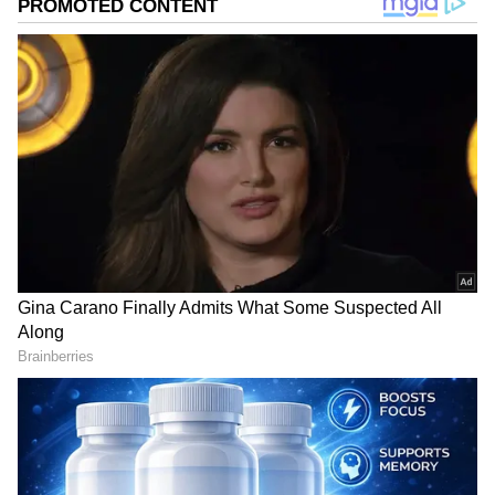
ಸುದ್ದಿಗಳು ಸುವರ್ಣ ನ್ಯೂಸ್ ವೆಬ್‌ಸೈಟಲ್ಲೂ ಲಭ್ಯ.
DOWNLOAD APP
RECOMMENDED STORIES