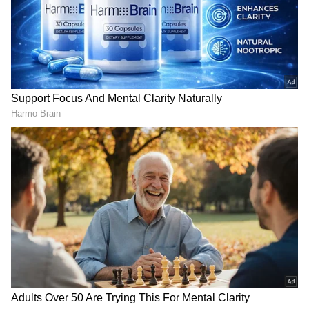
Shivamogga: ಲಿಂಗನಮಕ್ಕಿಯಲ್ಲಿ
ಅಯೋಧ್ಯೆ ರಾಮಮಂದಿರ ದೇಣಿಗೆ
ವಿದ್ಯುತ್ ಉತ್ಪಾದನೆ ಸ್ಥಗಿತ; ಕರಗಿದ
ಲೂಟಿ ಪ್ರಕರಣ ಎಚ್ಚರಿಕೆ ಗಂಟೆ:
ಜಲರಾಶಿ, ರಾಜ್ಯಕ್ಕೆ
ಮಾಜಿ ಡಿಸಿಎಂ ಕೆ.ಎಸ್. ಈಶ್ವರಪ್ಪ
ಎದುರಾಗಲಿದೆಯೇ ಪವರ್ ಕಟ್
ಭೀತಿ?