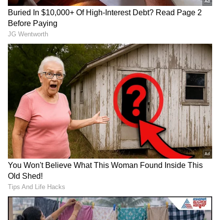
ಕತ್ತಿ ಅವರಿಗೆ 61 ವರ್ಷ ವಯಸ್ಸಾಗಿತ್ತು. ಅವರು ಪತ್ನಿ, ಪುತ್ರ
ಹಾಗೂ ಪುತ್ರಿಯನ್ನು ಅಗಲಿದ್ದಾರೆ. ಅವರ ಅಂತ್ಯಕ್ರಿಯೆಯನ್ನು
ಹುಟ್ಟೂರಾದ ಬೆಲ್ಲದ ಬಾಗೇವಾಡಿಯಲ್ಲಿ ಬುಧವಾರ
ನೆರವೇರಿಸಲಾಗುವುದು. ಅದಕ್ಕೂ ಮೊದಲು ಬೆಳಗ್ಗೆ ಅವರ
ಬೆಂಗಳೂರು ನಿವಾಸದ ಬಳಿ ಸಾರ್ವಜನಿಕರಿಗೆ ಪಾರ್ಥಿವ
ಶರೀರದ ಅಂತಿಮ ದರ್ಶನಕ್ಕೆ ವ್ಯವಸ್ಥೆ ಕಲ್ಪಿಸಲಾಗುತ್ತದೆ. ಬಳಿಕ
ವಿಶೇಷ ವಿಮಾನದಲ್ಲಿ ಹುಟ್ಟೂರಿಗೆ ಕೊಂಡೊಯ್ಯಲಾಗುತ್ತದೆ
ಎಂದು ಮೂಲಗಳು ತಿಳಿಸಿವೆ.
RECOMMENDED STORIES