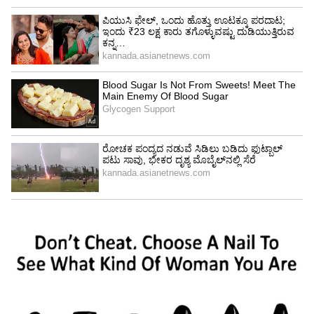
ಶೌಚಾಲಯದ ಬಾಗಿಲು ಒಡೆದರು:
ಉಮೇಶ್‌ ಕತ್ತಿ ಅವರು
ರಾತ್ರಿ ಊಟ ಮಾಡಿದ ಕೆಲಹೊತ್ತಿನ ಬಳಿಕ ಶೌಚಾಲಯಕ್ಕೆ
ತೆರಳಿದ್ದರು. ಕೆಲ ಸಮಯವಾದರೂ ಹೊರ ಬಾರದ
ಹಿನ್ನೆಲೆಯಲ್ಲಿ ಕುಟುಂಬದ ಸದಸ್ಯರು ಬಾಗಿಲು ಬಡಿದಿದ್ದಾರೆ.
ಆಗಲೂ ಯಾವುದೇ ಪ್ರತಿಕ್ರಿಯೆ ವ್ಯಕ್ತವಾಗದ ಕಾರಣ
ಸಹಾಯಕರು ಶೌಚಾಲಯದ ಬಾಗಿಲು ಒಡೆದು ಒಳಗೆ ಹೋಗಿ