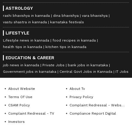
ASTROLOGY
rashi bhavishya in kannada
dina bhavishya
vara bhavishya
vastu shastra in kannada
karnataka festivals
LIFESTYLE
Lifestyle news in kannada
food recipes in kannada
health tips in kannada
kitchen tips in kannada
EDUCATION & CAREER
job news in kannada
Private Jobs
bank jobs in karnataka
Government jobs in karnataka
Central Govt Jobs in Kannada
IT Jobs
About Website
About Tv
Terms Of Use
Privacy Policy
CSAM Policy
Complaint Redressal - Website
Complaint Redressal - TV
Compliance Report Digital
Investors