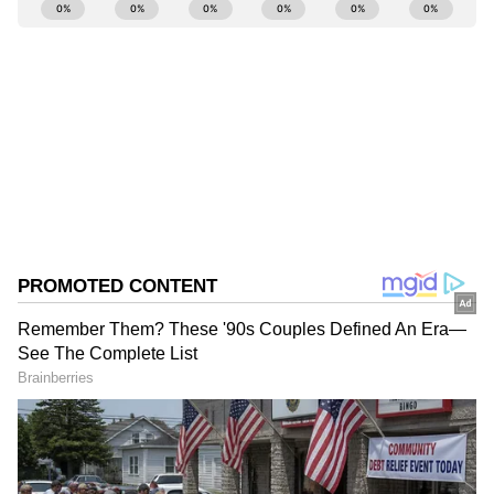
ABOUT THE AUTHOR
Govindaraj S
GS
ಏಷ್ಯಾನೆಟ್ ಸುವರ್ಣ ಡಿಜಿಟಲ್ ಕನ್ನಡ ವಿಭಾಗದಲ್ಲಿ ಉಪ ಸಂಪಾದಕ.
ಕಳೆದ 8 ವರ್ಷಗಳಿಂದ ಮಾಧ್ಯಮ ಪ್ರಪಂಚದಲ್ಲಿದ್ದೇನೆ. ಹುಟ್ಟಿ
ಬೆಳೆದಿದ್ದು ಬೆಂಗಳೂರಿನಲ್ಲಿ. ಸ್ನಾತಕೋತ್ತರ ಪದವಿಯನ್ನು ಬೆಂಗಳೂರು
ವಿಶ್ವವಿದ್ಯಾಲಯದಿಂದ ಪಡೆದಿದ್ದೇನೆ. ದೂರದರ್ಶನದಲ್ಲಿ ಇಂಟರ್ನ್‌ಶಿಪ್
ಬೆಳಗಾವಿ
ನಿರ್ವಹಣೆ. ಪ್ರಜಾವಾಣಿ ಮತ್ತು ಉದಯವಾಣಿ ಡಿಜಿಟಲ್ ವಿಭಾಗದಲ್ಲಿ
ಹೃದಯಾಘಾತ
ರಜೆ
ಬರಹಗಾರ ಹಾಗೂ ಕಂಟೆಂಟ್ ಡೆವಲಪರ್ ಆಗಿ ಕೆಲಸ ಮಾಡಿದ್ದೇನೆ.
Published :
Sep 07 2022, 11:08 AM IST
ಮನರಂಜನೆ ಸುದ್ದಿಗಳ ಬಗ್ಗೆ ತುಂಬಾ ಆಸಕ್ತಿ. ಸಿನಿಮಾ ವೀಕ್ಷಿಸುವುದು,
ಸಂಗೀತ ಕೇಳುವುದು ಮತ್ತು ಕ್ರೀಡೆ ನೆಚ್ಚಿನ ಹವ್ಯಾಸಗಳು.
ಆಸ್ಪತ್ರೆಯ ತುರ್ತು ಚಿಕಿತ್ಸಾ ವಿಭಾಗದಲ್ಲಿ ವೈದ್ಯರು ತಪಾಸಣೆ
ನಡೆಸಿದಾಗ ಎದೆಬಡಿತ ಸ್ಥಗಿತಗೊಂಡಿರುವುದು ಪತ್ತೆಯಾಗಿದೆ.
ಎದೆ ಭಾಗದಲ್ಲಿ ಪಂಪ್‌ ಮಾಡಿ 30 ನಿಮಿಷಗಳ ಕಾಲ ತುರ್ತು
ಚಿಕಿತ್ಸೆ ನೀಡಿದರೂ ಉಸಿರಾಟ ಆರಂಭವಾಗಲಿಲ್ಲ. ಆ ಬಳಿಕ