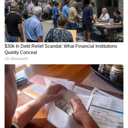
ಸಚಿವರು ಮೃತಪಟ್ಟಿದ್ದಾರೆ ಎಂದು ವೈದ್ಯರು ದೃಢೀಕರಿಸಿದರು.
ವೈದ್ಯರ ಮಾಹಿತಿ ಅನುಸಾರ ಕತ್ತಿ ಅವರು ತಮ್ಮ
ನಿವಾಸದಲ್ಲಿಯೇ ಕೊನೆ ಉಸಿರು ಎಳೆದಿದ್ದಾರೆ.
DOWNLOAD APP
ಕರ್ನಾಟಕ, ಭಾರತ (
India News
) ಮತ್ತು ಜಗತ್ತಿನ
ಕ್ಷಣಕ್ಷಣದ ಕನ್ನಡ ಸುದ್ದಿ (
Kannada News
)
ಅಪ್ಡೇಟ್‌ಗಳಿಗಾಗಿ ಏಷ್ಯಾನೆಟ್ ಸುವರ್ಣ ನ್ಯೂಸ್‌ ಫಾಲೋ
ಮಾಡಿ. ಬ್ರೇಕಿಂಗ್ ಸುದ್ದಿ (
Latest Kannada News
),
ವಿಶೇಷ ವರದಿಗಳು ಮತ್ತು ನೇರ ಪ್ರಸಾರಗಳೊಂದಿಗೆ
(
kannada news live
) ಸಂಪೂರ್ಣ ಮಾಹಿತಿ ಒಂದೇ
ಕ್ಲಿಕ್‌ನಲ್ಲಿ ಲಭ್ಯ. ಏಷ್ಯಾನೆಟ್ ಸುವರ್ಣ ನ್ಯೂಸ್ ಅಧಿಕೃತ
ಆ್ಯಪ್ ಡೌನ್‌ಲೋಡ್ ಮಾಡಿ ಹಾಗು ಎಲ್ಲಾ ಅಪ್‌ಡೇಟ್
ಗಳನ್ನು ಪಡೆಯಿರಿ