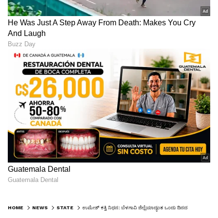
HOME
NEWS
STATE
ಉಮೇಶ್ ಕತ್ತಿ ನಿಧನ: ಬೆಳಗಾವಿ ಜಿಲ್ಲೆಯಾದ್ಯಂತ ಒಂದು ದಿನದ ಶೋಕಾಚರಣೆ!