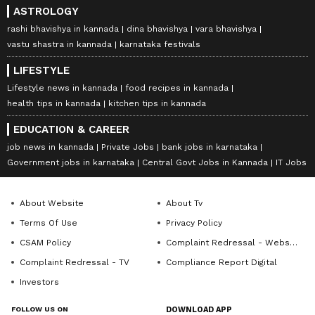
ASTROLOGY
rashi bhavishya in kannada
dina bhavishya
vara bhavishya
vastu shastra in kannada
karnataka festivals
LIFESTYLE
Lifestyle news in kannada
food recipes in kannada
health tips in kannada
kitchen tips in kannada
EDUCATION & CAREER
job news in kannada
Private Jobs
bank jobs in karnataka
Government jobs in karnataka
Central Govt Jobs in Kannada
IT Jobs
About Website
About Tv
Terms Of Use
Privacy Policy
CSAM Policy
Complaint Redressal - Website
Complaint Redressal - TV
Compliance Report Digital
Investors
FOLLOW US ON
DOWNLOAD APP