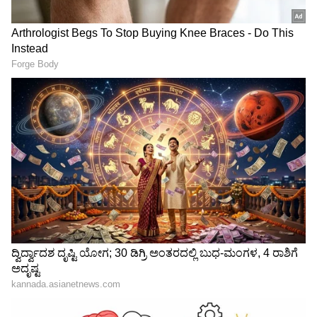
ಹೇಳೋಣ? ಅವರ ಹಗರಣಗಳ ಬಗ್ಗೆ ನಾನು ಮಾತನಾಡಲು
ಹೋಗಲ್ಲ. ಅವರು ಟೀಕೆ ಮಾಡುತ್ತಿದ್ದಾರೆ ಮಾಡಲಿ ಅದನ್ನು
ನಾನು ಸ್ವಾಗತ ಮಾಡುತ್ತೇನೆ ಎಂದರು.
ಆರ್ಟ್ ಆಫ್ ಲಿವಿಂಗ್ ವಿರುದ್ಧ ಭೂ
ರೇಷನ್ ಕಾರ್ಡ್‌ದಾರರಿಗೆ
ಒತ್ತುವರಿ ಆರೋಪ, ರಾಜ್ಯ
ಸಿಹಿಸುದ್ದಿ: ಬೆಳಗ್ಗೆ 6 ರಿಂದ ರಾತ್ರಿ
ಸರ್ಕಾರದಿಂದ ತನಿಖೆಗೆ SIT ರಚನೆ,
10 ರವರೆಗೆ ಪಡಿತರ ವಿತರಣೆಗೆ
ಸ್ವಾಗತಿಸಿದ ಸಂಸ್ಥೆ
ಆಹಾರ ಇಲಾಖೆ ಆದೇಶ!
ರಾಜ್ಯದಲ್ಲಿ ಯಾವ ಸರ್ಕಾರವೂ
Karnataka News Live: Viral
ಕನ್ನಡದ ಪರವಿಲ್ಲ - ಟಿ.ಎಸ್.
News - ಭವ್ಯಾ ಗೌಡ-ಚೇತನ್
ನಾಗಾಭರಣ ಬೇಸರ
ಗೌಡ ಫೋಟೋಶೂಟ್ ಭಾರೀ
ವೈರಲ್.. 'ಮೋಸದ ಮೇಲೆ ಮೋಸ'
LATEST VIDEOS
ಎಂದಿದ್ದ ರೈತ ಈಗ ನಾಯಕ!