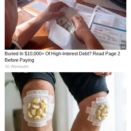
ಹೆಚ್ಚಿಸಿದೆ. ಹೀಗಾಗಿ ಅವರು ಏನೇನೋ ಹೇಳ್ತಿದ್ದಾರೆ. ಅದರಲ್ಲೂ
ಇದೀಗ ಆಧಿವೇಶನ ಬಂದಿದೆ ಹೀಗಾಗಿ ಏನೇನೋ ಆರೋಪ
ಮಾಡ್ತಿದ್ದಾರೆ. ಇವರ ಕಾಲದಲ್ಲಿ ಏನು ಅಭಿವೃಧಿ ಆಗಿದೆಯಂತೆ?
ಹತ್ತು ವರ್ಷ ಮೋದಿ(Narendra Modi) ಅವಧಿಯಲ್ಲಿ
ಏನಾಗಿದೆ ಅಭಿವೃದ್ಧಿ ಅದಕ್ಕೆ ಸ್ಪಷ್ಟೀಕರಣ ಕೊಡ್ತಾರೆ. ಒಟ್ಟಿನಲ್ಲಿ
ಯಾವಾಗಲೂ ಎಲ್ಲದಕ್ಕೂ ಆರೋಪ‌ ಮಾಡುತ್ತಿರುತ್ತಾರೆ ಎಂದು
ತಿರುಗೇಟು ನೀಡಿದರು.
ರಾಜ್ಯ ಸರ್ಕಾರ(Karnataka government) ಕೈ
ಹೈಕಮಾಂಡ(Congress highcommand)ಗೆ ATM
RECOMMENDED STORIES
ಆರೋಪ ಎಂಬ ವಿರೋಧ ಪಕ್ಷಗಳ ಟೀಕೆಗೆ ಪ್ರತಿಕ್ರಿಯಿಸಿದ
ಸಚಿವರು, ಆರೋಪಗಳಿಗೆ ನಾವೇನು ಪ್ರತಿಕ್ರಿಯೆ ಕೊಡಲು
ಬರುವುದಿಲ್ಲ. ಈ ಪ್ರಕರಣದಲ್ಲಿ ಮೂರು ಏಜೆನ್ಸಿಗಳಿಂದ ತನಿಖೆ
ನಡೆದಿದೆ. ಸಿಬಿಐ ಇದೆ, ಎಸ್‌ಐಟಿ ಇದೆ, ಇಡಿ ಇದೆ. ತನಿಖೆ
ನೆಡಯುವ ಮೊದಲೇ ಈ ರೀತಿ ಆರೋಪ ಮಾಡಿದರೆ ಏನು