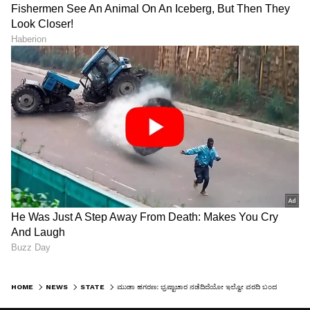
HOME
NEWS
STATE
ಮುಡಾ ಹಗರಣ: ಭ್ರಷ್ಟಾಚಾರ ನಡೆದಿದೆಯೋ ಇಲ್ವೋ ವರದಿ ಬಂದಮೇಲೆ ಗೊತ್ತಾಗುತ್ತೆ -ಸಚಿವ ಸಂತೋಷ್ ಲಾಡ್