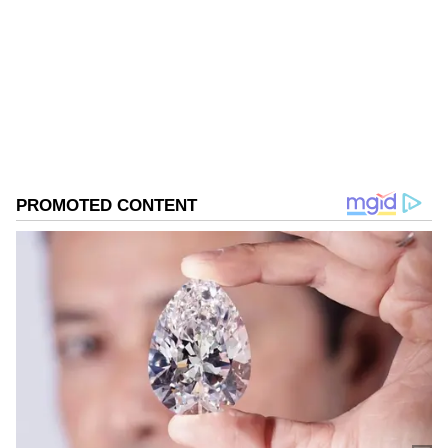
ಪ್ರಸ್ತುತ, ಏಷಿಯಾನೆಟ್ ಸುವರ್ಣನ್ಯೂಸ್‌ನಲ್ಲಿ ಉಪ ಸಂಪಾದಕ.
ಪತ್ರಿಕೋದ್ಯಮದಲ್ಲಿ 8 ವರ್ಷಗಳ ಅನುಭವ. ವಾರ್ತಾ ಮತ್ತು
ಸಾರ್ವಜನಿಕ ಸಂಪರ್ಕ ಇಲಾಖೆಯಲ್ಲಿ ನ್ಯೂಸ್ ಮಾನಿಟರಿಂಗ್ ಆಗಿ
ಹಲವು ವರ್ಷಗಳ ಸೇವೆ, ಕೊರೊನಾ ವಾರಿಯರ್ಸ್ ಅವಾರ್ಡ್,
ಧಾರವಾಡ
ಮೂಲತಃ ರಾಯಚೂರು ಜಿಲ್ಲೆಯ ಜಾನೇಕಲ್ ಗ್ರಾಮದವರಾದ ಇವರು
ಸಂತೋಷ್ ಲಾಡ್
ವಾಲ್ಮೀಕಿ ನಿಗಮ ಹಗರಣ
ಕರ್ನಾಟಕ ಸುದ್ದಿ
ಓದು, ಬರೆವಣಿಗೆ ಮತ್ತು ಸಾಹಿತ್ಯಾಸಕ್ತರು.
Published :
Jul 12 2024, 11:45 AM IST
ಭ್ರಷ್ಟಾಚಾರ ಆಗಿರೋದಕ್ಕೆ ಇಡಿ ವಶಕ್ಕೆ ಪಡೆದಿರುವುದೇ ಸಾಕ್ಷಿ