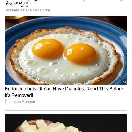
LATEST VIDEOS
"ರಾಜಕೀಯ ಬೇಡ, ಸಿನಿಮಾನೇ ಪ್ರಾಣ":
ಕನಕೋತ್ಸವದಲ್ಲಿ ರಿಷಬ್ ಶೆಟ್ಟಿ | Rishab
Shetty speech | Suvarna News
ಶೇ.50 ರಿಂದ ಶೇ.18 ಕ್ಕೆ TAX ಇಳಿಕೆ: ಮೋದಿ-
ಟ್ರಂಪ್ ಐತಿಹಾಸಿಕ ಒಪ್ಪಂದ | India US
Trade Deal | Party Rounds