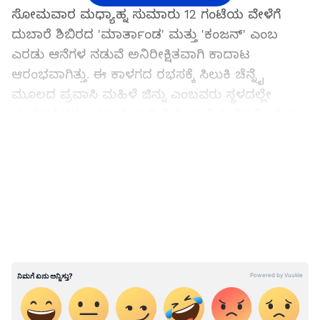
ಸೋಮವಾರ ಮಧ್ಯಾಹ್ನ ಸುಮಾರು 12 ಗಂಟೆಯ ವೇಳೆಗೆ
ದುಬಾರೆ ಶಿಬಿರದ 'ಮಾರ್ತಾಂಡ' ಮತ್ತು 'ಕಂಜನ್' ಎಂಬ
ಎರಡು ಆನೆಗಳ ನಡುವೆ ಅನಿರೀಕ್ಷಿತವಾಗಿ ಕಾದಾಟ
ಆರಂಭವಾಗಿತ್ತು. ಈ ಕಾಳಗದ ರಭಸಕ್ಕೆ ಸಿಲುಕಿ ಚೆನ್ನೈ
ಮೂಲದ ಪ್ರವಾಸಿ ಮಹಿಳೆ ಜಿನ್ನು ಎಂಬವರು ಸ್ಥಳದಲ್ಲೇ
ಮೃತಪಟ್ಟಿದ್ದರು. ಪ್ರವಾಸಿ ಮಹಿಳೆಯ ಸಾವಿನ ಬೆನ್ನಲ್ಲೇ ಈಗ
ಅರಣ್ಯ ಇಲಾಖೆಯ ಸಾಕಾನೆ ಮಾರ್ತಾಂಡ ಕೂಡ
LATEST VIDEOS
ಸಾವನ್ನಪ್ಪಿರುವುದು ಅರಣ್ಯ ಇಲಾಖೆಗೆ ಮತ್ತು ಪ್ರಾಣಿ
ಪ್ರೇಮಿಗಳಿಗೆ ಭರಿಸಲಾಗದ ನಷ್ಟ ಉಂಟುಮಾಡಿದೆ.
ಚಿಕಿತ್ಸೆಗೆ ಸ್ಪಂದಿಸದ ಮಾರ್ತಾಂಡ:
ನಿನ್ನೆ ನಡೆದ ಕಾದಾಟದಲ್ಲಿ ಕಂಜನ್ ಆನೆಯು ಮಾರ್ತಾಂಡನ
ಮೇಲೆ ರೌದ್ರಾವತಾರ ತಳೆದಿತ್ತು. ಕಂಜನ್ ತನ್ನ ದಂತಗಳಿಂದ
ಮಾರ್ತಾಂಡನ ಹೊಟ್ಟೆ, ಕಿವಿಯ ಹಿಂಭಾಗ ಹಾಗೂ ಕಾಲುಗಳಿಗೆ
ಆಳವಾಗಿ ಚುಚ್ಚಿತ್ತು. ಇದರಿಂದಾಗಿ ಮಾರ್ತಾಂಡನಿಗೆ ಗಂಭೀರ