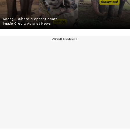
Kodagu Dubare elephant death
Image Credit:
Asianet News